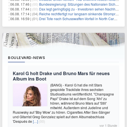
06.08. 17:46 |
(00)
Bundesregierung: Sitzungen des Nationalen Sicherheitsrates geheim
06.08. 17:44 |
(00)
Dax legt geringfügig zu - Investoren sehen Nachholpotenzial
06.08. 17:14 |
(04)
Reiche rechtfertigt nur langsam sinkende Strompreise
06.08. 16:59 |
(01)
Drei Tote nach Schusswaffen-Vorfall in North Carolina
BOULEVARD-NEWS
Karol G holt Drake und Bruno Mars für neues
Album ins Boot
(BANG) - Karol G hat die mit Stars
gespickte Trackliste ihres sechsten
Studioalbums veröffentlicht. "Champagne
Papi" Drake ist auf dem Song 'Ahí' zu
hören, während Bruno Mars auf 'Still'
mitwirkt. Außerdem sind Judeline und
Rusowsky auf 'Bby Wow' zu hören. Cigarettes After Sex-Sänger
und Gitarrist Greg Gonzalez spielt auf dem Albumabschluss
'Después de
[…]
(00)
vor 1 Stunde