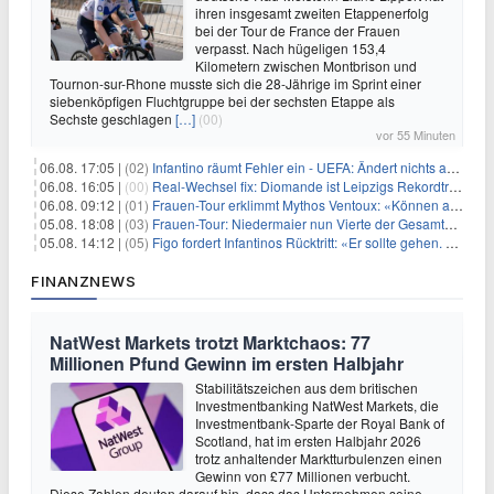
ihren insgesamt zweiten Etappenerfolg
bei der Tour de France der Frauen
verpasst. Nach hügeligen 153,4
Kilometern zwischen Montbrison und
Tournon-sur-Rhone musste sich die 28-Jährige im Sprint einer
siebenköpfigen Fluchtgruppe bei der sechsten Etappe als
Sechste geschlagen
[…]
(00)
vor 55 Minuten
06.08. 17:05 |
(02)
Infantino räumt Fehler ein - UEFA: Ändert nichts an Boykott
06.08. 16:05 |
(00)
Real-Wechsel fix: Diomande ist Leipzigs Rekordtransfer
06.08. 09:12 |
(01)
Frauen-Tour erklimmt Mythos Ventoux: «Können alles schaffen»
05.08. 18:08 |
(03)
Frauen-Tour: Niedermaier nun Vierte der Gesamtwertung
05.08. 14:12 |
(05)
Figo fordert Infantinos Rücktritt: «Er sollte gehen. Jetzt»
FINANZNEWS
NatWest Markets trotzt Marktchaos: 77
Millionen Pfund Gewinn im ersten Halbjahr
Stabilitätszeichen aus dem britischen
Investmentbanking NatWest Markets, die
Investmentbank-Sparte der Royal Bank of
Scotland, hat im ersten Halbjahr 2026
trotz anhaltender Marktturbulenzen einen
Gewinn von £77 Millionen verbucht.
Diese Zahlen deuten darauf hin, dass das Unternehmen seine