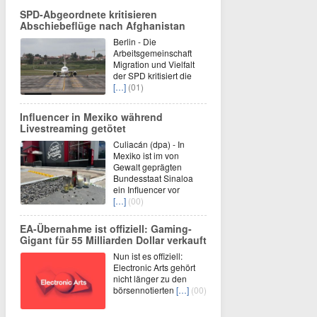
SPD-Abgeordnete kritisieren
Abschiebeflüge nach Afghanistan
Berlin - Die
Arbeitsgemeinschaft
Migration und Vielfalt
der SPD kritisiert die
[…]
(01)
Influencer in Mexiko während
Livestreaming getötet
Culiacán (dpa) - In
Mexiko ist im von
Gewalt geprägten
Bundesstaat Sinaloa
ein Influencer vor
[…]
(00)
EA-Übernahme ist offiziell: Gaming-
Gigant für 55 Milliarden Dollar verkauft
Nun ist es offiziell:
Electronic Arts gehört
nicht länger zu den
börsennotierten
[…]
(00)