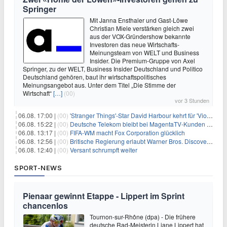
Springer
Mit Janna Ensthaler und Gast-Löwe
Christian Miele verstärken gleich zwei
aus der VOX-Gründershow bekannte
Investoren das neue Wirtschafts-
Meinungsteam von WELT und Business
Insider. Die Premium-Gruppe von Axel
Springer, zu der WELT, Business Insider Deutschland und Politico
Deutschland gehören, baut ihr wirtschaftspolitisches
Meinungsangebot aus. Unter dem Titel „Die Stimme der
Wirtschaft“
[…]
(00)
vor 3 Stunden
06.08. 17:00 |
(00)
'Stranger Things'-Star David Harbour kehrt für 'Violent Night 2' zurück – Kristen Bell stößt zur Besetzung
06.08. 15:22 |
(00)
Deutsche Telekom bleibt bei MagentaTV-Kunden vage
06.08. 13:17 |
(00)
FIFA-WM macht Fox Corporation glücklich
06.08. 12:56 |
(00)
Britische Regierung erlaubt Warner Bros. Discovery-Übernahme
06.08. 12:40 |
(00)
Versant schrumpft weiter
SPORT-NEWS
Pienaar gewinnt Etappe - Lippert im Sprint
chancenlos
Tournon-sur-Rhône (dpa) - Die frühere
deutsche Rad-Meisterin Liane Lippert hat