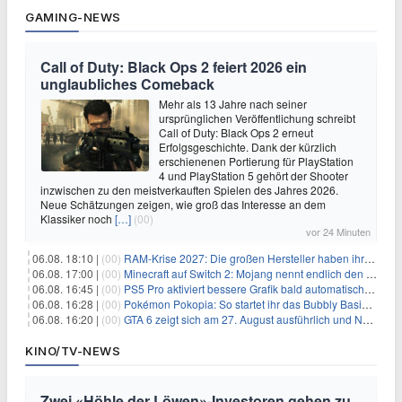
GAMING-NEWS
Call of Duty: Black Ops 2 feiert 2026 ein
unglaubliches Comeback
Mehr als 13 Jahre nach seiner
ursprünglichen Veröffentlichung schreibt
Call of Duty: Black Ops 2 erneut
Erfolgsgeschichte. Dank der kürzlich
erschienenen Portierung für PlayStation
4 und PlayStation 5 gehört der Shooter
inzwischen zu den meistverkauften Spielen des Jahres 2026.
Neue Schätzungen zeigen, wie groß das Interesse an dem
Klassiker noch
[…]
(00)
vor 24 Minuten
06.08. 18:10 |
(00)
RAM-Krise 2027: Die großen Hersteller haben ihre Produktion offenbar schon verkauft
06.08. 17:00 |
(00)
Minecraft auf Switch 2: Mojang nennt endlich den Releasetermin
06.08. 16:45 |
(00)
PS5 Pro aktiviert bessere Grafik bald automatisch, aber das Update ist kleiner als gedacht
06.08. 16:28 |
(00)
Pokémon Pokopia: So startet ihr das Bubbly Basin-DLC
06.08. 16:20 |
(00)
GTA 6 zeigt sich am 27. August ausführlich und Netflix bekommt sechs Stunden Vorsprung
KINO/TV-NEWS
Zwei «Höhle der Löwen»-Investoren gehen zu