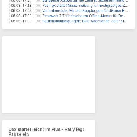
06.08. 17:18 |
(00)
Pasinex startet Ausschreibung für hochgradiges Zinksulfidkonzentrat mit Germanium- und Silbergehalten und stellt ein Betriebsupdate bereit
06.08. 17:03 |
(00)
Variantenreiche Miniaturkupplungen für diverse Einsatzbereiche
06.08. 17:00 |
(00)
Passwork 7.7 führt sicheren Offline-Modus für Desktop- und Mobile-Apps ein
06.08. 17:00 |
(00)
Bauteilabkündigungen: Eine wachsende Gefahr für industrielle Elektroniksysteme
Dax startet leicht im Plus - Rally legt
Pause ein