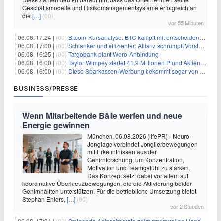
Geschäftsmodelle und Risikomanagementsysteme erfolgreich an
die
[…]
(00)
vor 55 Minuten
06.08. 17:24 |
(00)
Bitcoin-Kursanalyse: BTC kämpft mit entscheidender $65K-Hürde, während sich ein Liquidationscluster aufbaut
06.08. 17:00 |
(00)
Schlanker und effizienter: Allianz schrumpft Vorstand auf 8 Köpfe – das steckt dahinter
06.08. 16:25 |
(00)
Targobank plant Wero-Anbindung
06.08. 16:00 |
(00)
Taylor Wimpey startet 41,9 Millionen Pfund Aktienrückkauf – was Anleger wissen müssen
06.08. 16:00 |
(00)
Diese Sparkassen-Werbung bekommt sogar von der Konkurrenz Lob
BUSINESS/PRESSE
Wenn Mitarbeitende Bälle werfen und neue
Energie gewinnen
München, 06.08.2026 (lifePR) - Neuro-
Jonglage verbindet Jonglierbewegungen
mit Erkenntnissen aus der
Gehirnforschung, um Konzentration,
Motivation und Teamgefühl zu stärken.
Das Konzept setzt dabei vor allem auf
koordinative Überkreuzbewegungen, die die Aktivierung beider
Gehirnhälften unterstützen. Für die betriebliche Umsetzung bietet
Stephan Ehlers,
[…]
(00)
vor 2 Stunden
06.08. 17:34 |
(00)
Steigende Adipositasrate zeigt strukturellen Handlungsbedarf bei der Ernährung schulpflichtiger Kinder