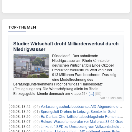
TOP-THEMEN
Studie: Wirtschaft droht Milliardenverlust durch
Niedrigwasser
Düsseldorf - Das anhaltende
Niedrigwasser am Rhein könnte der
deutschen Wirtschaft bis Ende Oktober
Produktionsverluste im Wert von rund
913 Millionen Euro bescheren. Das zeigt
eine Modellrechnung des
Beratungsunternehmens Prognos für das "Handelsblatt"
(Freitagausgabe). Die Wertschöpfung allein im Rhein-
Einzugsgebiet könnte demnach um knapp 214
[…]
(00)
vor 11 Minuten
06.08. 18:42 |
(04)
Verfassungsschutz beobachtet AfD-Abgeordneten Nolte
06.08. 18:40 |
(01)
Sprengstoff-Drohne in Leipzig: Semtex im Spiel
06.08. 18:20 |
(00)
Ex-Caritas-Chef kritisiert abschlagsfreie Rente nach 45 Jahren
06.08. 18:07 |
(00)
Rekord-Wassertemperatur vor Mallorca: 33,02 Grad
06.08. 18:02 |
(00)
Linke ruft SPD zu Umsetzung von Volksentscheid auf
06.08. 18:00 |
(00)
Infratest: Union verliert - AfD erklimmt neues Rekordhoch