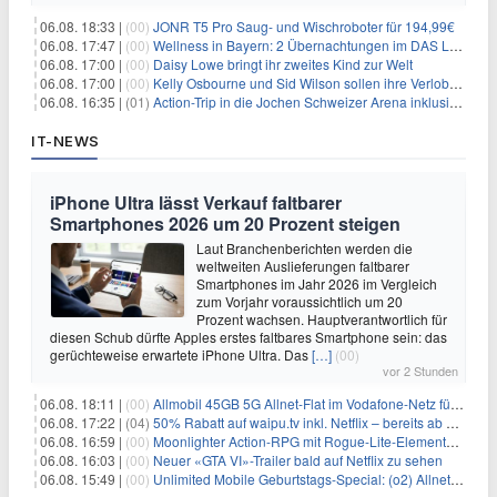
06.08. 18:33 |
(00)
JONR T5 Pro Saug- und Wischroboter für 194,99€
06.08. 17:47 |
(00)
Wellness in Bayern: 2 Übernachtungen im DAS LUDWIG Sports Resort inkl. HP + Wellness ab 174€ p.P.
06.08. 17:00 |
(00)
Daisy Lowe bringt ihr zweites Kind zur Welt
06.08. 17:00 |
(00)
Kelly Osbourne und Sid Wilson sollen ihre Verlobung gelöst haben
06.08. 16:35 |
(01)
Action-Trip in die Jochen Schweizer Arena inklusive Premium Hotel und Frühstück ab 59€ p.P.
IT-NEWS
iPhone Ultra lässt Verkauf faltbarer
Smartphones 2026 um 20 Prozent steigen
Laut Branchenberichten werden die
weltweiten Auslieferungen faltbarer
Smartphones im Jahr 2026 im Vergleich
zum Vorjahr voraussichtlich um 20
Prozent wachsen. Hauptverantwortlich für
diesen Schub dürfte Apples erstes faltbares Smartphone sein: das
gerüchteweise erwartete iPhone Ultra. Das
[…]
(00)
vor 2 Stunden
06.08. 18:11 |
(00)
Allmobil 45GB 5G Allnet-Flat im Vodafone-Netz für eff. 5,91€/Monat dank 50€ Wechselbonus + 0€ AG
06.08. 17:22 |
(04)
50% Rabatt auf waipu.tv inkl. Netflix – bereits ab 9€/Monat (statt 17,99€)
06.08. 16:59 |
(00)
Moonlighter Action-RPG mit Rogue-Lite-Elementen kostenlos bei Steam
06.08. 16:03 |
(00)
Neuer «GTA VI»-Trailer bald auf Netflix zu sehen
06.08. 15:49 |
(00)
Unlimited Mobile Geburtstags-Special: (o2) Allnet-Flats ab 14,99€/Monat