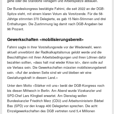
gehe oder die Standorte verlagern und Arbeitsplätze abbauen.
Der Bundeskongress bestätigte Fahimi, die seit 2022 an der DGB-
Spitze steht, mit einem klaren Votum als Vorsitzende. Für die 58-
Jährige stimmten 370 Delegierte, es gab 15 Nein-Stimmen und drei
Enthaltungen. Die Zustimmung lag damit nach DGB-Angaben bei
96 Prozent.
Gewerkschaften «mobilisierungsbereit»
Fahimi sagte in ihrer Vorstellungsrede vor der Wiederwahl, wenn
aktuell unverblümt der Radikalkapitalismus gelobt werde und die
Beschäftigten mit ihren Arbeitsbedingungen und ihren Löhnen dafür
bezahlen sollten, «dass halt mal wieder Krise ist», dann solle auf
sie Verlass sein. Die Gewerkschaften müssten mobilisierungsbereit
sein. «Auf der anderen Seite sind wir und bleiben wir eine
Gestaltungskraft in diesem Land.»
Unter dem Motto «Stärker mit uns» berät der DGB-Kongress noch
bis diesen Mittwoch in Berlin. Am Abend wurde Vizekanzler und
SPD-Chef Lars Klingbeil erwartet. Am Dienstag wollen
Bundeskanzler Friedrich Merz (CDU) und Arbeitsministerin Bärbel
Bas (SPD) vor den knapp 400 Delegierten sprechen. Die acht
Einzelgewerkschaften des DGB vertreten rund 5,4 Millionen