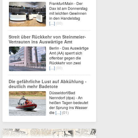
Frankfurt/Main - Der
Dax ist am Donnerstag
mit leichten Gewinnen
in den Handelstag
[…]
(00)
Streit über Rückkehr von Steinmeier-
Vertrauten ins Auswärtige Amt
Berlin - Das Auswärtige
Amt (AA) sperrt sich
offenbar gegen die
Rückkehr von zwei
[…]
(00)
Die gefährliche Lust auf Abkühlung -
deutlich mehr Badetote
Düsseldorf/Bad
Nenndorf (dpa) - An
heißen Tagen bedeutet
der Sprung ins Wasser
die
[…]
(01)