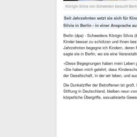
Königin Silvia von Schweden besucht Berli
Seit Jahrzehnten setzt sie sich für Ki
Silvia in Berlin - in einer Ansprache au
Berlin (dpa) - Schwedens Königin Silvia (
Kinder besser zu schützen und ihnen best
Jahrzehnten begegne ich Kindern, deren R
sagte sie in Berlin, wo sie eine Veransta
«Diese Begegnungen haben mein Leben gep
«Sie haben mich gelehrt, dass Kinderschu
der Gesellschaft, in der wir leben, und au
Die Dunkelziffer der Betroffenen ist groß
Stiftung in Deutschland, bleiben neun vo
körperliche Übergriffe, sexualisierte Gew