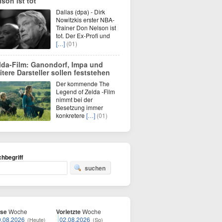
lson ist tot
Dallas (dpa) - Dirk
Nowitzkis erster NBA-
Trainer Don Nelson ist
tot. Der Ex-Profi und
[…]
(01)
lda-Film: Ganondorf, Impa und
itere Darsteller sollen feststehen
Der kommende The
Legend of Zelda -Film
nimmt bei der
Besetzung immer
konkretere
[…]
(01)
hbegriff
suchen
ese
Woche
Vorletzte
Woche
0.08.2026
02.08.2026
(Heute)
(So)