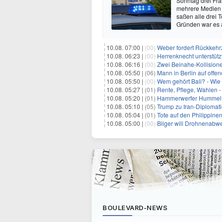
Sonntag drei Fr
mehrere Medien 
saßen alle drei 
Gründen war es
10.08. 07:00 |
(00)
Weber fordert Rückkehrz
10.08. 06:23 |
(00)
Herrenknecht unterstüt
10.08. 06:16 |
(00)
Zwei Beinahe-Kollision
10.08. 05:50 |
(06)
Mann in Berlin auf offe
10.08. 05:50 |
(00)
Wem gehört Bali? - Wie
10.08. 05:27 |
(01)
Rente, Pflege, Wahlen -
10.08. 05:20 |
(01)
Hammerwerfer Hummel: 
10.08. 05:10 |
(05)
Trump zu Iran-Diplomati
10.08. 05:04 |
(01)
Tote auf den Philippin
10.08. 05:00 |
(00)
Bilger will Drohnenabw
BOULEVARD-NEWS