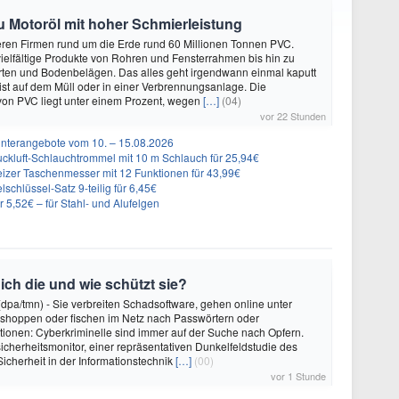
zu Motoröl mit hoher Schmierleistung
eren Firmen rund um die Erde rund 60 Millionen Tonnen PVC.
elfältige Produkte von Rohren und Fensterrahmen bis hin zu
rten und Bodenbelägen. Das alles geht irgendwann einmal kaputt
st auf dem Müll oder in einer Verbrennungsanlage. Die
von PVC liegt unter einem Prozent, wegen
[…]
(04)
vor 22 Stunden
nterangebote vom 10. – 15.08.2026
ckluft-Schlauchtrommel mit 10 m Schlauch für 25,94€
eizer Taschenmesser mit 12 Funktionen für 43,99€
schlüssel-Satz 9-teilig für 6,45€
5,52€ – für Stahl- und Alufelgen
ch die und wie schützt sie?
dpa/tmn) - Sie verbreiten Schadsoftware, gehen online unter
ät shoppen oder fischen im Netz nach Passwörtern oder
ionen: Cyberkriminelle sind immer auf der Suche nach Opfern.
cherheitsmonitor, einer repräsentativen Dunkelfeldstudie des
icherheit in der Informationstechnik
[…]
(00)
vor 1 Stunde