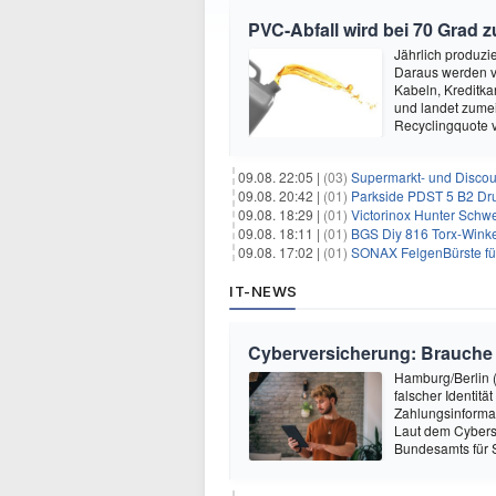
PVC-Abfall wird bei 70 Grad 
Jährlich produzi
Daraus werden vi
Kabeln, Kreditka
und landet zumei
Recyclingquote 
09.08. 22:05 |
(03)
Supermarkt- und Discou
09.08. 20:42 |
(01)
Parkside PDST 5 B2 Dru
09.08. 18:29 |
(01)
Victorinox Hunter Schw
09.08. 18:11 |
(01)
BGS Diy 816 Torx-Winkel
09.08. 17:02 |
(01)
SONAX FelgenBürste für 
IT-NEWS
Cyberversicherung: Brauche i
Hamburg/Berlin (
falscher Identit
Zahlungsinformat
Laut dem Cybersi
Bundesamts für S