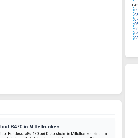
Let
0
0
0
0
0
0
0
 auf B470 in Mittelfranken
f der Bundesstraße 470 bei Dietersheim in Mittelfranken sind am