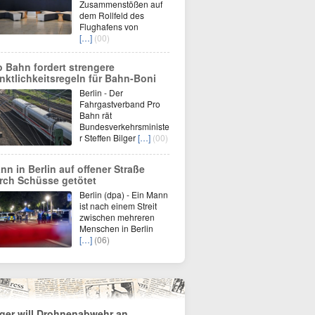
Zusammenstößen auf
dem Rollfeld des
Flughafens von
[…]
(00)
o Bahn fordert strengere
nktlichkeitsregeln für Bahn-Boni
Berlin - Der
Fahrgastverband Pro
Bahn rät
Bundesverkehrsministe
r Steffen Bilger
[…]
(00)
nn in Berlin auf offener Straße
rch Schüsse getötet
Berlin (dpa) - Ein Mann
ist nach einem Streit
zwischen mehreren
Menschen in Berlin
[…]
(06)
lger will Drohnenabwehr an