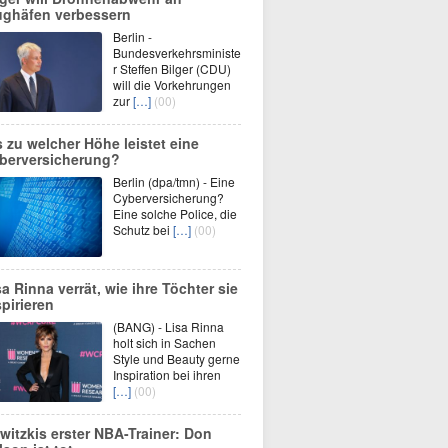
ughäfen verbessern
Berlin -
Bundesverkehrsministe
r Steffen Bilger (CDU)
will die Vorkehrungen
zur
[…]
(00)
s zu welcher Höhe leistet eine
berversicherung?
Berlin (dpa/tmn) - Eine
Cyberversicherung?
Eine solche Police, die
Schutz bei
[…]
(00)
sa Rinna verrät, wie ihre Töchter sie
spirieren
(BANG) - Lisa Rinna
holt sich in Sachen
Style und Beauty gerne
Inspiration bei ihren
[…]
(00)
witzkis erster NBA-Trainer: Don