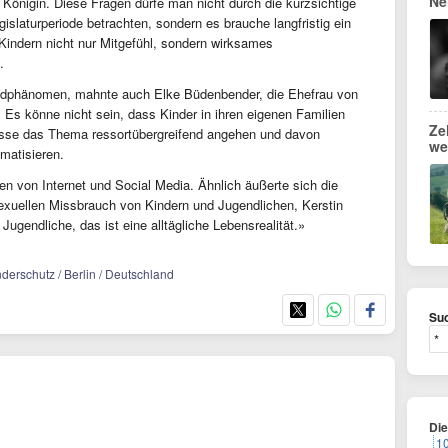
Ne
 Königin. Diese Fragen dürfe man nicht durch die kurzsichtige
gislaturperiode betrachten, sondern es brauche langfristig ein
Kindern nicht nur Mitgefühl, sondern wirksames
.
ndphänomen, mahnte auch Elke Büdenbender, die Ehefrau von
 Es könne nicht sein, dass Kinder in ihren eigenen Familien
Ze
üsse das Thema ressortübergreifend angehen und davon
we
matisieren.
n von Internet und Social Media. Ähnlich äußerte sich die
xuellen Missbrauch von Kindern und Jugendlichen, Kerstin
Jugendliche, das ist eine alltägliche Lebensrealität.»
inderschutz / Berlin / Deutschland
Suc
Di
1