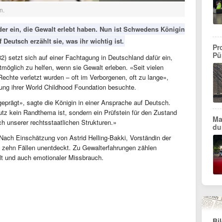
n.
nder ein, die Gewalt erlebt haben. Nun ist Schwedens Königin
f Deutsch erzählt sie, was ihr wichtig ist.
Pr
Pü
82) setzt sich auf einer Fachtagung in Deutschland dafür ein,
möglich zu helfen, wenn sie Gewalt erleben. «Seit vielen
echte verletzt wurden – oft im Verborgenen, oft zu lange»,
ltung ihrer World Childhood Foundation besuchte.
rägt», sagte die Königin in einer Ansprache auf Deutsch.
tz kein Randthema ist, sondern ein Prüfstein für den Zustand
Ma
ch unserer rechtsstaatlichen Strukturen.»
du
. Nach Einschätzung von Astrid Helling-Bakki, Vorständin der
n zehn Fällen unentdeckt. Zu Gewalterfahrungen zählen
alt und auch emotionaler Missbrauch.
Bi