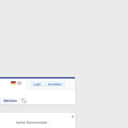
Login
Anmelden
Werben
- keine Kommentare -