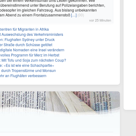
auen bei einem Verkehrsunfall ums Leben gekommen. Wie
übereinstimmend unter Berufung auf Polizeiangaben berichten,
Todesopfer im gleichen Fahrzeug. Aus bislang unbekannten
 am Abend zu einem Frontalzusammenstoß
[…]
(00)
vor 25 Minuten
entren für Migranten in Afrika
zt Auswechslung des Verkehrsministers
en: Flughafen Sydney unter Druck
ner Straße durch Schüsse getötet
 digitale Nomaden eine Insel verändern
 volles Programm für Merz im Herbst
Mit Tofu und Soja zum nächsten Coup?
e: «Es ist wie eine Schachpartie»
en durch Tropenstürme und Monsun
ehr an Flughäfen verbessern