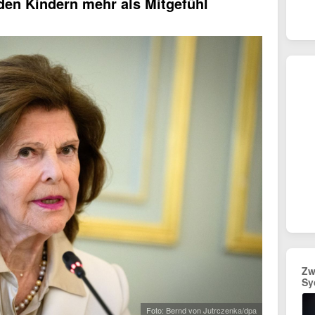
lden Kindern mehr als Mitgefühl
Zw
Sy
Foto: Bernd von Jutrczenka/dpa