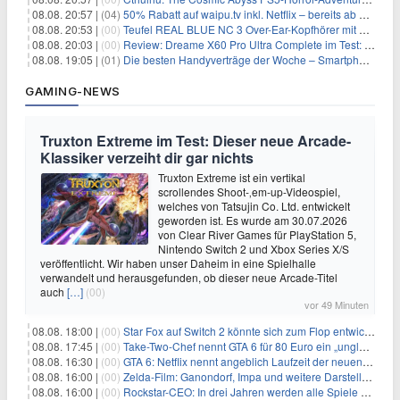
08.08. 20:57 |
(04)
50% Rabatt auf waipu.tv inkl. Netflix – bereits ab 9€/Monat (statt 17,99€)
08.08. 20:53 |
(00)
Teufel REAL BLUE NC 3 Over-Ear-Kopfhörer mit ANC für 149,99€
08.08. 20:03 |
(00)
Review: Dreame X60 Pro Ultra Complete im Test: 42.000 Pa, 100 °C Moppwäsche & erstaunlich viel Technik in nur 8,9 cm Höhe
08.08. 19:05 |
(01)
Die besten Handyverträge der Woche – Smartphone-Tarife & SIM-Only im Überblick
GAMING-NEWS
Truxton Extreme im Test: Dieser neue Arcade-
Klassiker verzeiht dir gar nichts
Truxton Extreme ist ein vertikal
scrollendes Shoot-‚em-up-Videospiel,
welches von Tatsujin Co. Ltd. entwickelt
geworden ist. Es wurde am 30.07.2026
von Clear River Games für PlayStation 5,
Nintendo Switch 2 und Xbox Series X/S
veröffentlicht. Wir haben unser Daheim in eine Spielhalle
verwandelt und herausgefunden, ob dieser neue Arcade-Titel
auch
[…]
(00)
vor 49 Minuten
08.08. 18:00 |
(00)
Star Fox auf Switch 2 könnte sich zum Flop entwickeln
08.08. 17:45 |
(00)
Take-Two-Chef nennt GTA 6 für 80 Euro ein „unglaubliches Schnäppchen“
08.08. 16:30 |
(00)
GTA 6: Netflix nennt angeblich Laufzeit der neuen Gameplay-Präsentation
08.08. 16:00 |
(00)
Zelda-Film: Ganondorf, Impa und weitere Darsteller sollen feststehen
08.08. 16:00 |
(00)
Rockstar-CEO: In drei Jahren werden alle Spiele gestreamt