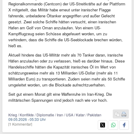
Regionalkommando (Centcom) der US-Streitkräfte auf der Plattform
X mitgeteilt, das Militär habe erneut unter iranischer Flagge
fahrende, unbeladene Öltanker angegriffen und außer Gefecht
gesetzt. Zwei solche Schiffe hätten versucht, einen iranischen
Hafen am Golf von Oman anzulaufen. Von einem US-
Kampfflugzeug seien Schüsse abgefeuert worden, um zu
verhindern, dass die Schiffe die US-Seeblockade brechen würden,
hieß es.
Aktuell hindere das US-Militär mehr als 70 Tanker daran, iranische
Häfen anzulaufen oder zu verlassen, hieß es darüber hinaus. Diese
Handelsschiffe hätten die Kapazität iranisches Öl im Wert von
schätzungsweise mehr als 13 Milliarden US-Dollar (mehr als 11
Milliarden Euro) zu transportieren. Zudem seien mehr als 50 Schiffe
umgeleitet worden, um die Blockade aufrechtzuerhalten.
Seit gut einem Monat gilt eine Waffenruhe im Iran-Krieg. Die
militärischen Spannungen sind jedoch nach wie vor hoch.
Krieg / Konflikte / Diplomatie / Iran / USA / Katar / Pakistan
09.05.2026
·
05:33 Uhr
[1 Kommentar]