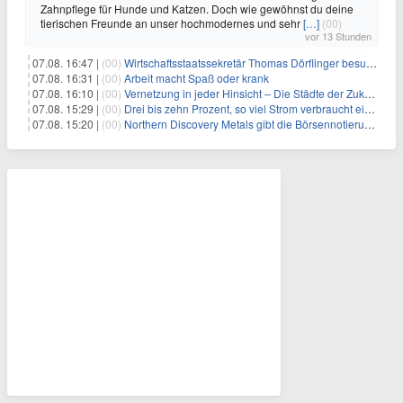
Zahnpflege für Hunde und Katzen. Doch wie gewöhnst du deine
tierischen Freunde an unser hochmodernes und sehr
[…]
(00)
vor 13 Stunden
07.08. 16:47 |
(00)
Wirtschaftsstaatssekretär Thomas Dörflinger besucht Handwerksbetrieb im Kammerbezirk Freiburg
07.08. 16:31 |
(00)
Arbeit macht Spaß oder krank
07.08. 16:10 |
(00)
Vernetzung in jeder Hinsicht – Die Städte der Zukunft sind grün-blau
07.08. 15:29 |
(00)
Drei bis zehn Prozent, so viel Strom verbraucht ein Aufzug im Gebäude
07.08. 15:20 |
(00)
Northern Discovery Metals gibt die Börsennotierung an der Frankfurter Wertpapierbörse bekannt