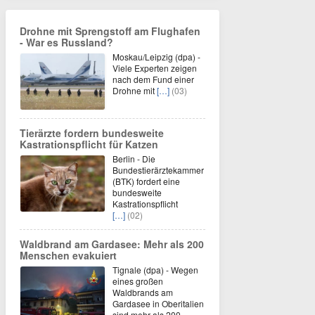
Drohne mit Sprengstoff am Flughafen
- War es Russland?
Moskau/Leipzig (dpa) -
Viele Experten zeigen
nach dem Fund einer
Drohne mit
[…]
(03)
Tierärzte fordern bundesweite
Kastrationspflicht für Katzen
Berlin - Die
Bundestierärztekammer
(BTK) fordert eine
bundesweite
Kastrationspflicht
[…]
(02)
Waldbrand am Gardasee: Mehr als 200
Menschen evakuiert
Tignale (dpa) - Wegen
eines großen
Waldbrands am
Gardasee in Oberitalien
sind mehr als 200