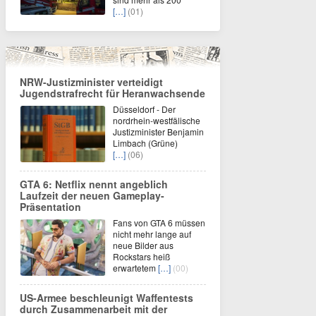
[…]
(01)
NRW-Justizminister verteidigt
Jugendstrafrecht für Heranwachsende
Düsseldorf - Der
nordrhein-westfälische
Justizminister Benjamin
Limbach (Grüne)
[…]
(06)
GTA 6: Netflix nennt angeblich
Laufzeit der neuen Gameplay-
Präsentation
Fans von GTA 6 müssen
nicht mehr lange auf
neue Bilder aus
Rockstars heiß
erwartetem
[…]
(00)
US-Armee beschleunigt Waffentests
durch Zusammenarbeit mit der