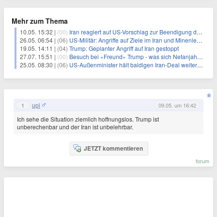
Mehr zum Thema
10.05. 15:32 |
(00)
Iran reagiert auf US-Vorschlag zur Beendigung des Krieges
26.05. 06:54 |
(06)
US-Militär: Angriffe auf Ziele im Iran und Minenleger-Boote
19.05. 14:11 |
(04)
Trump: Geplanter Angriff auf Iran gestoppt
27.07. 15:51 |
(00)
Besuch bei «Freund» Trump - was sich Netanjahu erhofft
25.05. 08:30 |
(06)
US-Außenminister hält baldigen Iran-Deal weiter für möglich
upi
1
09.05. um 16:42
Ich sehe die Situation ziemlich hoffnungslos. Trump ist
unberechenbar und der Iran ist unbelehrbar.
JETZT kommentieren
forum