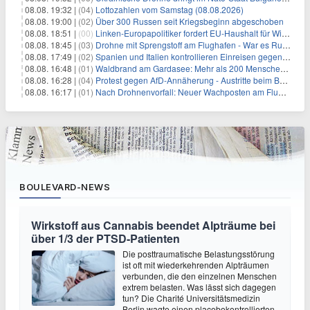
08.08. 19:32 |
(04)
Lottozahlen vom Samstag (08.08.2026)
08.08. 19:00 |
(02)
Über 300 Russen seit Kriegsbeginn abgeschoben
08.08. 18:51 |
(00)
Linken-Europapolitiker fordert EU-Haushalt für Wirtschaftsumbau
08.08. 18:45 |
(03)
Drohne mit Sprengstoff am Flughafen - War es Russland?
08.08. 17:49 |
(02)
Spanien und Italien kontrollieren Einreisen gegenseitig
08.08. 16:48 |
(01)
Waldbrand am Gardasee: Mehr als 200 Menschen evakuiert
08.08. 16:28 |
(04)
Protest gegen AfD-Annäherung - Austritte beim BSW Sachsen-Anhalt
08.08. 16:17 |
(01)
Nach Drohnenvorfall: Neuer Wachposten am Flughafen
BOULEVARD-NEWS
Wirkstoff aus Cannabis beendet Alpträume bei
über 1/3 der PTSD-Patienten
Die posttraumatische Belastungsstörung
ist oft mit wiederkehrenden Alpträumen
verbunden, die den einzelnen Menschen
extrem belasten. Was lässt sich dagegen
tun? Die Charité Universitätsmedizin
Berlin wagte einen placebokontrollierten