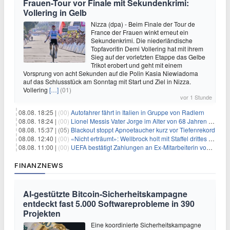
Frauen-Tour vor Finale mit Sekundenkrimi:
Vollering in Gelb
Nizza (dpa) - Beim Finale der Tour de
France der Frauen winkt erneut ein
Sekundenkrimi. Die niederländische
Topfavoritin Demi Vollering hat mit ihrem
Sieg auf der vorletzten Etappe das Gelbe
Trikot erobert und geht mit einem
Vorsprung von acht Sekunden auf die Polin Kasia Niewiadoma
auf das Schlussstück am Sonntag mit Start und Ziel in Nizza.
Vollering
[…]
(01)
vor 1 Stunde
08.08. 18:25 |
(00)
Autofahrer fährt in Italien in Gruppe von Radlern
08.08. 18:24 |
(00)
Lionel Messis Vater Jorge im Alter von 68 Jahren gestorben
08.08. 15:37 |
(05)
Blackout stoppt Apnoetaucher kurz vor Tiefenrekord
08.08. 12:40 |
(00)
«Nicht erträumt»: Wellbrock holt mit Staffel drittes EM-Gold
08.08. 11:00 |
(00)
UEFA bestätigt Zahlungen an Ex-Mitarbeiterin von Infantino
FINANZNEWS
AI-gestützte Bitcoin-Sicherheitskampagne
entdeckt fast 5.000 Softwareprobleme in 390
Projekten
Eine koordinierte Sicherheitskampagne