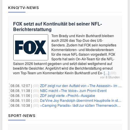
KINO/TV-NEWS
FOX setzt auf Kontinuität bei seiner NFL-
Berichterstattung
Tom Brady und Kevin Burkhardt bleiben
auch 2026 das Top-Duo des US-
Senders. Zudem hat FOX sein komplettes
Kommentatoren- und Moderatorenteam
für die neue NFL-Saison vorgestellt. FOX
Sports hat sein On-Air-Team für die NFL-
Saison 2026 bekannt gegeben und setzt dabei weitgehend auf
bewährte Gesichter. Angeführt wird die Berichterstattung erneut
vom Top-Team um Kommentator Kevin Burkhardt und Ex-
[…]
(00)
vor 8 Stunden
08.08. 12:07 |
(00)
ZDF zeigt nur den Auftakt von «The Assassin» im Fernsehen
08.08. 11:38 |
(00)
NBC macht «The Voice» zum Promi-Event
08.08. 11:06 |
(00)
ZDF zeigt vierte «Precht»-Ausgabe
08.08. 11:00 |
(00)
Da'Vine Joy Randolph übernimmt Hauptrolle in starbesetzter schwarzer Komödie
08.08. 10:38 |
(00)
«Camping Paradis» lädt zur süßen Themenwoche ein
SPORT-NEWS