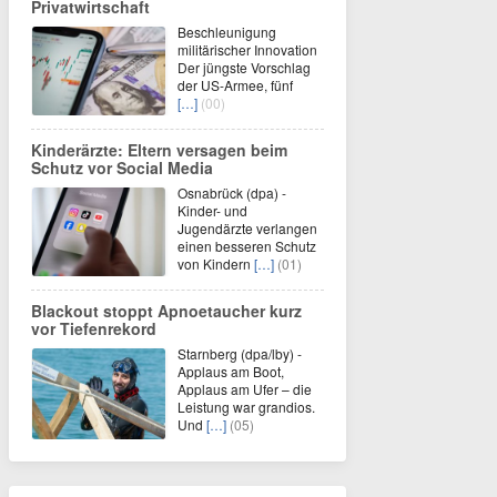
Privatwirtschaft
Beschleunigung
militärischer Innovation
Der jüngste Vorschlag
der US-Armee, fünf
[…]
(00)
Kinderärzte: Eltern versagen beim
Schutz vor Social Media
Osnabrück (dpa) -
Kinder- und
Jugendärzte verlangen
einen besseren Schutz
von Kindern
[…]
(01)
Blackout stoppt Apnoetaucher kurz
vor Tiefenrekord
Starnberg (dpa/lby) -
Applaus am Boot,
Applaus am Ufer – die
Leistung war grandios.
Und
[…]
(05)