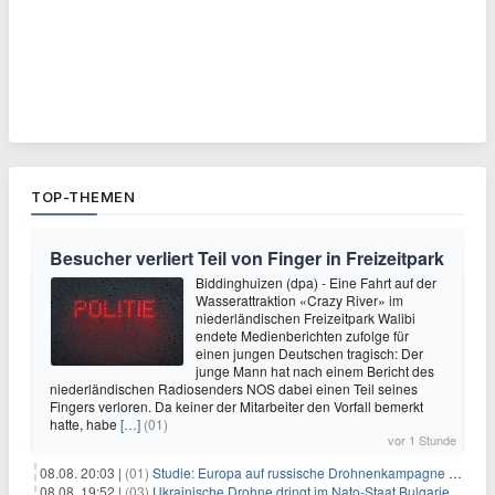
TOP-THEMEN
Besucher verliert Teil von Finger in Freizeitpark
Biddinghuizen (dpa) - Eine Fahrt auf der
Wasserattraktion «Crazy River» im
niederländischen Freizeitpark Walibi
endete Medienberichten zufolge für
einen jungen Deutschen tragisch: Der
junge Mann hat nach einem Bericht des
niederländischen Radiosenders NOS dabei einen Teil seines
Fingers verloren. Da keiner der Mitarbeiter den Vorfall bemerkt
hatte, habe
[…]
(01)
vor 1 Stunde
08.08. 20:03 |
(01)
Studie: Europa auf russische Drohnenkampagne unzureichend vorbereitet
08.08. 19:52 |
(03)
Ukrainische Drohne dringt im Nato-Staat Bulgarien ein