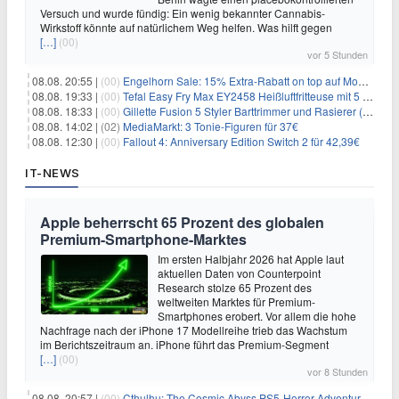
Versuch und wurde fündig: Ein wenig bekannter Cannabis-
Wirkstoff könnte auf natürlichem Weg helfen. Was hilft gegen
[…]
(00)
vor 5 Stunden
08.08. 20:55 |
(00)
Engelhorn Sale: 15% Extra-Rabatt on top auf Mode- und Sport-Artikel
08.08. 19:33 |
(00)
Tefal Easy Fry Max EY2458 Heißluftfritteuse mit 5 Litern für 64,99€
08.08. 18:33 |
(00)
Gillette Fusion 5 Styler Barttrimmer und Rasierer (All in One) für 16€
08.08. 14:02 |
(02)
MediaMarkt: 3 Tonie-Figuren für 37€
08.08. 12:30 |
(00)
Fallout 4: Anniversary Edition Switch 2 für 42,39€
IT-NEWS
Apple beherrscht 65 Prozent des globalen
Premium-Smartphone-Marktes
Im ersten Halbjahr 2026 hat Apple laut
aktuellen Daten von Counterpoint
Research stolze 65 Prozent des
weltweiten Marktes für Premium-
Smartphones erobert. Vor allem die hohe
Nachfrage nach der iPhone 17 Modellreihe trieb das Wachstum
im Berichtszeitraum an. iPhone führt das Premium-Segment
[…]
(00)
vor 8 Stunden
08.08. 20:57 |
(00)
Cthulhu: The Cosmic Abyss PS5-Horror-Adventure für 27,99€