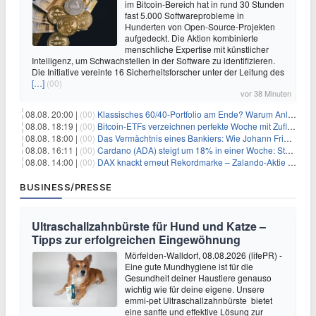
im Bitcoin-Bereich hat in rund 30 Stunden
fast 5.000 Softwareprobleme in
Hunderten von Open-Source-Projekten
aufgedeckt. Die Aktion kombinierte
menschliche Expertise mit künstlicher
Intelligenz, um Schwachstellen in der Software zu identifizieren.
Die Initiative vereinte 16 Sicherheitsforscher unter der Leitung des
[…]
(00)
vor 38 Minuten
08.08. 20:00 |
(00)
Klassisches 60/40-Portfolio am Ende? Warum Anleger jetzt radikal umdenken müssen
08.08. 18:19 |
(00)
Bitcoin-ETFs verzeichnen perfekte Woche mit Zuflüssen auf 3-Monats-Hoch
08.08. 18:00 |
(00)
Das Vermächtnis eines Bankiers: Wie Johann Friedrich Städel sein Imperium unsterblich machte
08.08. 16:11 |
(00)
Cardano (ADA) steigt um 18% in einer Woche: Steht ein Kurs von $0,30 bevor?
08.08. 14:00 |
(00)
DAX knackt erneut Rekordmarke – Zalando-Aktie crasht nach Quartalszahlen
BUSINESS/PRESSE
Ultraschallzahnbürste für Hund und Katze –
Tipps zur erfolgreichen Eingewöhnung
Mörfelden-Walldorf, 08.08.2026 (lifePR) -
Eine gute Mundhygiene ist für die
Gesundheit deiner Haustiere genauso
wichtig wie für deine eigene. Unsere
emmi-pet Ultraschallzahnbürste bietet
eine sanfte und effektive Lösung zur