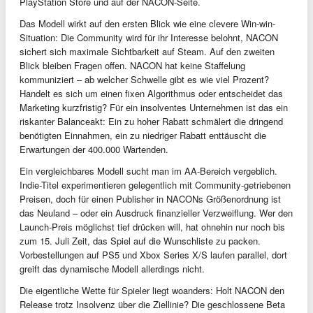
PlayStation Store und auf der NACON-Seite.
Das Modell wirkt auf den ersten Blick wie eine clevere Win-win-
Situation: Die Community wird für ihr Interesse belohnt, NACON
sichert sich maximale Sichtbarkeit auf Steam. Auf den zweiten
Blick bleiben Fragen offen. NACON hat keine Staffelung
kommuniziert – ab welcher Schwelle gibt es wie viel Prozent?
Handelt es sich um einen fixen Algorithmus oder entscheidet das
Marketing kurzfristig? Für ein insolventes Unternehmen ist das ein
riskanter Balanceakt: Ein zu hoher Rabatt schmälert die dringend
benötigten Einnahmen, ein zu niedriger Rabatt enttäuscht die
Erwartungen der 400.000 Wartenden.
Ein vergleichbares Modell sucht man im AA-Bereich vergeblich.
Indie-Titel experimentieren gelegentlich mit Community-getriebenen
Preisen, doch für einen Publisher in NACONs Größenordnung ist
das Neuland – oder ein Ausdruck finanzieller Verzweiflung. Wer den
Launch-Preis möglichst tief drücken will, hat ohnehin nur noch bis
zum 15. Juli Zeit, das Spiel auf die Wunschliste zu packen.
Vorbestellungen auf PS5 und Xbox Series X/S laufen parallel, dort
greift das dynamische Modell allerdings nicht.
Die eigentliche Wette für Spieler liegt woanders: Holt NACON den
Release trotz Insolvenz über die Ziellinie? Die geschlossene Beta