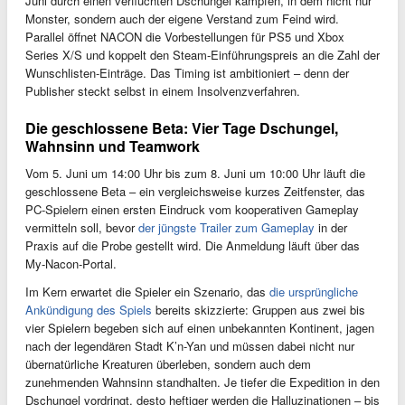
Juni durch einen verfluchten Dschungel kämpfen, in dem nicht nur
Monster, sondern auch der eigene Verstand zum Feind wird.
Parallel öffnet NACON die Vorbestellungen für PS5 und Xbox
Series X/S und koppelt den Steam-Einführungspreis an die Zahl der
Wunschlisten-Einträge. Das Timing ist ambitioniert – denn der
Publisher steckt selbst in einem Insolvenzverfahren.
Die geschlossene Beta: Vier Tage Dschungel,
Wahnsinn und Teamwork
Vom 5. Juni um 14:00 Uhr bis zum 8. Juni um 10:00 Uhr läuft die
geschlossene Beta – ein vergleichsweise kurzes Zeitfenster, das
PC-Spielern einen ersten Eindruck vom kooperativen Gameplay
vermitteln soll, bevor
der jüngste Trailer zum Gameplay
in der
Praxis auf die Probe gestellt wird. Die Anmeldung läuft über das
My-Nacon-Portal.
Im Kern erwartet die Spieler ein Szenario, das
die ursprüngliche
Ankündigung des Spiels
bereits skizzierte: Gruppen aus zwei bis
vier Spielern begeben sich auf einen unbekannten Kontinent, jagen
nach der legendären Stadt K’n-Yan und müssen dabei nicht nur
übernatürliche Kreaturen überleben, sondern auch dem
zunehmenden Wahnsinn standhalten. Je tiefer die Expedition in den
Dschungel vordringt, desto heftiger werden die Halluzinationen – bis