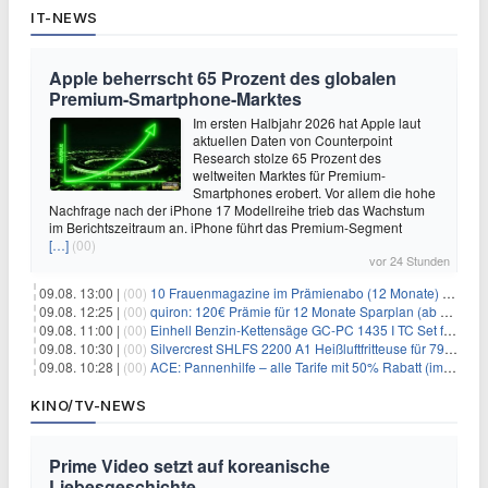
IT-NEWS
Apple beherrscht 65 Prozent des globalen
Premium-Smartphone-Marktes
Im ersten Halbjahr 2026 hat Apple laut
aktuellen Daten von Counterpoint
Research stolze 65 Prozent des
weltweiten Marktes für Premium-
Smartphones erobert. Vor allem die hohe
Nachfrage nach der iPhone 17 Modellreihe trieb das Wachstum
im Berichtszeitraum an. iPhone führt das Premium-Segment
[…]
(00)
vor 24 Stunden
09.08. 13:00 |
(00)
10 Frauenmagazine im Prämienabo (12 Monate) mit Prämien bis zu 225€
09.08. 12:25 |
(00)
quiron: 120€ Prämie für 12 Monate Sparplan (ab 100€/Monat)
09.08. 11:00 |
(00)
Einhell Benzin-Kettensäge GC-PC 1435 I TC Set für 99,99€
09.08. 10:30 |
(00)
Silvercrest SHLFS 2200 A1 Heißluftfritteuse für 79,99€ – Grill & Räucherfunktion
09.08. 10:28 |
(00)
ACE: Pannenhilfe – alle Tarife mit 50% Rabatt (im ersten Jahr)
KINO/TV-NEWS
Prime Video setzt auf koreanische
Liebesgeschichte