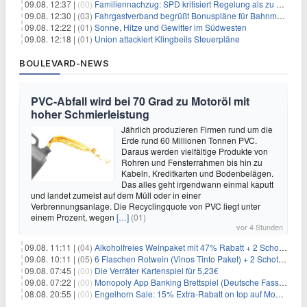
09.08. 12:37 |
(00)
Familiennachzug: SPD kritisiert Regelung als zu streng
09.08. 12:30 |
(03)
Fahrgastverband begrüßt Bonuspläne für Bahnmanager
09.08. 12:22 |
(01)
Sonne, Hitze und Gewitter im Südwesten
09.08. 12:18 |
(01)
Union attackiert Klingbeils Steuerpläne
BOULEVARD-NEWS
PVC-Abfall wird bei 70 Grad zu Motoröl mit
hoher Schmierleistung
Jährlich produzieren Firmen rund um die
Erde rund 60 Millionen Tonnen PVC.
Daraus werden vielfältige Produkte von
Rohren und Fensterrahmen bis hin zu
Kabeln, Kreditkarten und Bodenbelägen.
Das alles geht irgendwann einmal kaputt
und landet zumeist auf dem Müll oder in einer
Verbrennungsanlage. Die Recyclingquote von PVC liegt unter
einem Prozent, wegen
[…]
(01)
vor 4 Stunden
09.08. 11:11 |
(04)
Alkoholfreies Weinpaket mit 47% Rabatt + 2 Schott Zwiesel Gläser GRATIS für 29,99€
09.08. 10:11 |
(05)
6 Flaschen Rotwein (Vinos Tinto Paket) + 2 Schott Zwiesel Gläser für 25,99€ inkl. Versand
09.08. 07:45 |
(00)
Die Verräter Kartenspiel für 5,23€
09.08. 07:22 |
(00)
Monopoly App Banking Brettspiel (Deutsche Fassung) für 9,84€
08.08. 20:55 |
(00)
Engelhorn Sale: 15% Extra-Rabatt on top auf Mode- und Sport-Artikel