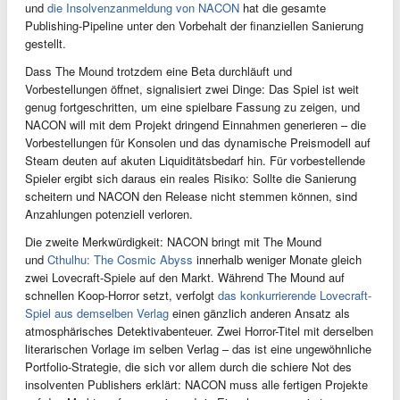
und
die Insolvenzanmeldung von NACON
hat die gesamte
Publishing-Pipeline unter den Vorbehalt der finanziellen Sanierung
gestellt.
Dass The Mound trotzdem eine Beta durchläuft und
Vorbestellungen öffnet, signalisiert zwei Dinge: Das Spiel ist weit
genug fortgeschritten, um eine spielbare Fassung zu zeigen, und
NACON will mit dem Projekt dringend Einnahmen generieren – die
Vorbestellungen für Konsolen und das dynamische Preismodell auf
Steam deuten auf akuten Liquiditätsbedarf hin. Für vorbestellende
Spieler ergibt sich daraus ein reales Risiko: Sollte die Sanierung
scheitern und NACON den Release nicht stemmen können, sind
Anzahlungen potenziell verloren.
Die zweite Merkwürdigkeit: NACON bringt mit The Mound
und
Cthulhu: The Cosmic Abyss
innerhalb weniger Monate gleich
zwei Lovecraft-Spiele auf den Markt. Während The Mound auf
schnellen Koop-Horror setzt, verfolgt
das konkurrierende Lovecraft-
Spiel aus demselben Verlag
einen gänzlich anderen Ansatz als
atmosphärisches Detektivabenteuer. Zwei Horror-Titel mit derselben
literarischen Vorlage im selben Verlag – das ist eine ungewöhnliche
Portfolio-Strategie, die sich vor allem durch die schiere Not des
insolventen Publishers erklärt: NACON muss alle fertigen Projekte