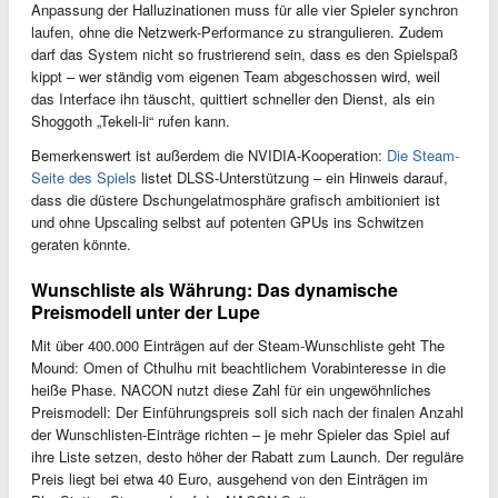
Anpassung der Halluzinationen muss für alle vier Spieler synchron
laufen, ohne die Netzwerk-Performance zu strangulieren. Zudem
darf das System nicht so frustrierend sein, dass es den Spielspaß
kippt – wer ständig vom eigenen Team abgeschossen wird, weil
das Interface ihn täuscht, quittiert schneller den Dienst, als ein
Shoggoth „Tekeli-li“ rufen kann.
Bemerkenswert ist außerdem die NVIDIA-Kooperation:
Die Steam-
Seite des Spiels
listet DLSS-Unterstützung – ein Hinweis darauf,
dass die düstere Dschungelatmosphäre grafisch ambitioniert ist
und ohne Upscaling selbst auf potenten GPUs ins Schwitzen
geraten könnte.
Wunschliste als Währung: Das dynamische
Preismodell unter der Lupe
Mit über 400.000 Einträgen auf der Steam-Wunschliste geht The
Mound: Omen of Cthulhu mit beachtlichem Vorabinteresse in die
heiße Phase. NACON nutzt diese Zahl für ein ungewöhnliches
Preismodell: Der Einführungspreis soll sich nach der finalen Anzahl
der Wunschlisten-Einträge richten – je mehr Spieler das Spiel auf
ihre Liste setzen, desto höher der Rabatt zum Launch. Der reguläre
Preis liegt bei etwa 40 Euro, ausgehend von den Einträgen im