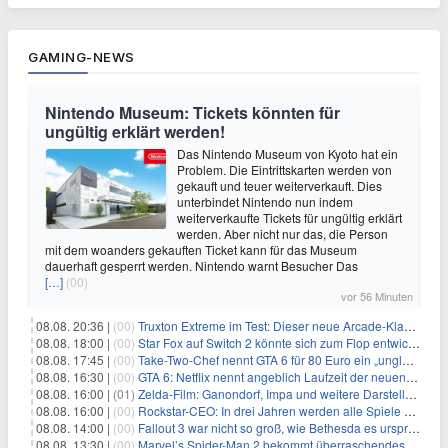
GAMING-NEWS
Nintendo Museum: Tickets könnten für
ungültig erklärt werden!
Das Nintendo Museum von Kyoto hat ein
Problem. Die Eintrittskarten werden von
gekauft und teuer weiterverkauft. Dies
unterbindet Nintendo nun indem
weiterverkaufte Tickets für ungültig erklärt
werden. Aber nicht nur das, die Person
mit dem woanders gekauften Ticket kann für das Museum
dauerhaft gesperrt werden. Nintendo warnt Besucher Das
[…]
(00)
vor 56 Minuten
08.08. 20:36 |
(00)
Truxton Extreme im Test: Dieser neue Arcade-Klassiker verzeiht dir gar nichts
08.08. 18:00 |
(00)
Star Fox auf Switch 2 könnte sich zum Flop entwickeln
08.08. 17:45 |
(00)
Take-Two-Chef nennt GTA 6 für 80 Euro ein „unglaubliches Schnäppchen“
08.08. 16:30 |
(00)
GTA 6: Netflix nennt angeblich Laufzeit der neuen Gameplay-Präsentation
08.08. 16:00 |
(01)
Zelda-Film: Ganondorf, Impa und weitere Darsteller sollen feststehen
08.08. 16:00 |
(00)
Rockstar-CEO: In drei Jahren werden alle Spiele gestreamt
08.08. 14:00 |
(00)
Fallout 3 war nicht so groß, wie Bethesda es ursprünglich wollte
08.08. 13:30 |
(00)
Marvel’s Spider-Man 2 bekommt überraschendes PS5-Update mit gewünschter Komfortfunktion