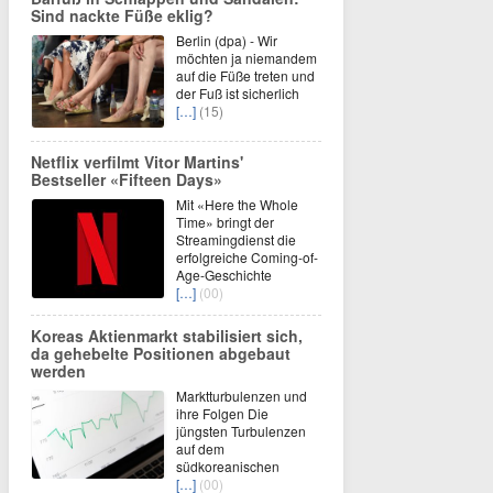
Sind nackte Füße eklig?
Berlin (dpa) - Wir
möchten ja niemandem
auf die Füße treten und
der Fuß ist sicherlich
[…]
(15)
Netflix verfilmt Vitor Martins'
Bestseller «Fifteen Days»
Mit «Here the Whole
Time» bringt der
Streamingdienst die
erfolgreiche Coming-of-
Age-Geschichte
[…]
(00)
Koreas Aktienmarkt stabilisiert sich,
da gehebelte Positionen abgebaut
werden
Marktturbulenzen und
ihre Folgen Die
jüngsten Turbulenzen
auf dem
südkoreanischen
[…]
(00)