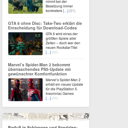
nimmt bei der
Besetzung immer
konkretere
[…]
(01)
GTA 6 ohne Disc: Take-Two erklärt die
Entscheidung für Download-Codes
GTA 6 wird eines der
größten Spiele aller
Zeiten – doch wer den
neuen Rockstar-Titel
[…]
(00)
Marvel’s Spider-Man 2 bekommt
überraschendes PS5-Update mit
gewünschter Komfortfunktion
Marvel’s Spider-Man 2
erhält ein neues Update
für die PlayStation 5.
Insomniac Games
[…]
(00)
Barfuß in Schlappen und Sandalen: