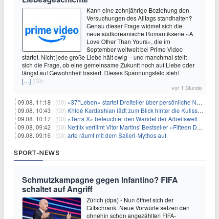
Kann eine zehnjährige Beziehung den
Versuchungen des Alltags standhalten?
Genau dieser Frage widmet sich die
neue südkoreanische Romantikserie «A
Love Other Than Yours», die im
September weltweit bei Prime Video
startet. Nicht jede große Liebe hält ewig – und manchmal stellt
sich die Frage, ob eine gemeinsame Zukunft noch auf Liebe oder
längst auf Gewohnheit basiert. Dieses Spannungsfeld steht
[…]
(00)
vor 1 Stunde
09.08. 11:18 |
(00)
«37°Leben» startet Dreiteiler über persönliche Neuanfänge
09.08. 10:43 |
(00)
Khloé Kardashian lädt zum Blick hinter die Kulissen ihres Freundeskreises
09.08. 10:17 |
(00)
«Terra X» beleuchtet den Wandel der Arbeitswelt
09.08. 09:42 |
(00)
Netflix verfilmt Vitor Martins' Bestseller «Fifteen Days»
09.08. 09:16 |
(00)
arte räumt mit dem Salieri-Mythos auf
SPORT-NEWS
Schmutzkampagne gegen Infantino? FIFA
schaltet auf Angriff
Zürich (dpa) - Nun öffnet sich der
Giftschrank. Neue Vorwürfe setzen den
ohnehin schon angezählten FIFA-