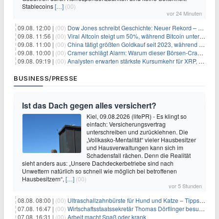
Stablecoins
[…]
(00)
vor 24 Minuten
09.08. 12:00 |
(00)
Dow Jones schreibt Geschichte: Neuer Rekord – und Amazon knackt die nächste Billionen-Marke
09.08. 11:56 |
(00)
Viral Altcoin steigt um 50%, während Bitcoin unter $65.000 fällt
09.08. 11:00 |
(00)
China tätigt größten Goldkauf seit 2023, während Goldpreis um 8% steigt
09.08. 10:00 |
(00)
Cramer schlägt Alarm: Warum dieser Börsen-Crash die beste Einstiegschance seit Monaten ist
09.08. 09:19 |
(00)
Analysten erwarten stärkste Kursumkehr für XRP, während Polymarket skeptisch bleibt
BUSINESS/PRESSE
Ist das Dach gegen alles versichert?
Kiel, 09.08.2026 (lifePR) - Es klingt so
einfach: Versicherungsvertrag
unterschreiben und zurücklehnen. Die
„Vollkasko-Mentalität“ vieler Hausbesitzer
und Hausverwaltungen kann sich im
Schadensfall rächen. Denn die Realität
sieht anders aus: „Unsere Dachdeckerbetriebe sind nach
Unwettern natürlich so schnell wie möglich bei betroffenen
Hausbesitzern“,
[…]
(00)
vor 5 Stunden
08.08. 08:00 |
(00)
Ultraschallzahnbürste für Hund und Katze – Tipps zur erfolgreichen Eingewöhnung
07.08. 16:47 |
(00)
Wirtschaftsstaatssekretär Thomas Dörflinger besucht Handwerksbetrieb im Kammerbezirk Freiburg
07.08. 16:31 |
(00)
Arbeit macht Spaß oder krank