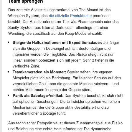
Team sprengen
Das zentrale Alleinstellungsmerkmal von The Mound ist das
Wahnsinn-System, das
die offizielle Produktseite
prominent
bewirbt. Der Ansatz erinnert an Titel wie Phasmophobia oder das
Sanity System aus Eternal Darkness – allerdings mit einer
Wendung, die spezifisch auf den Koop-Modus einzahlt:
Steigende Halluzinationen mit Expeditionsdauer:
Je länger
sich die Gruppe im Dschungel aufhält, desto häufiger und
intensiver werden die Trugbilder. Das Risiko steigt nicht nur
linear, sondern potenziert sich mit jedem Schritt tiefer in die
verfluchte Zone.
Teamkameraden als Monster:
Spieler sehen ihre eigenen
Mitspieler plötzlich als Bedrohung. Ein falscher Schuss auf den
vermeintlichen Ghul kann die gesamte Mission ruinieren – und
echtes Misstrauen innerhalb der Gruppe säen.
Panik als Sabotage-Vehikel:
Das System beschränkt sich nicht
auf optische Täuschungen. Die Entwickler sprechen von einem
Mechanismus, der die Gruppe aktiv destabilisiert und zu
versehentlicher Sabotage führt.
Aus technischer Perspektive ist dieses Zusammenspiel aus Risiko
und Belohnung eine echte Herausforderung: Die dynamische