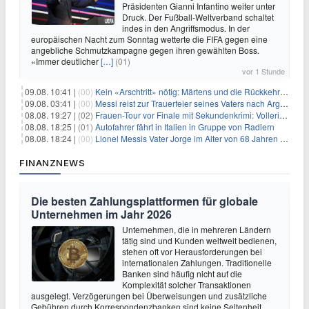
Präsidenten Gianni Infantino weiter unter
Druck. Der Fußball-Weltverband schaltet
indes in den Angriffsmodus. In der
europäischen Nacht zum Sonntag wetterte die FIFA gegen eine
angebliche Schmutzkampagne gegen ihren gewählten Boss.
«Immer deutlicher
[…]
(01)
vor 1 Stunde
09.08. 10:41 |
(00)
Kein «Arschtritt» nötig: Märtens und die Rückkehr nach Paris
09.08. 03:41 |
(00)
Messi reist zur Trauerfeier seines Vaters nach Argentinien
08.08. 19:27 |
(02)
Frauen-Tour vor Finale mit Sekundenkrimi: Vollering in Gelb
08.08. 18:25 |
(01)
Autofahrer fährt in Italien in Gruppe von Radlern
08.08. 18:24 |
(00)
Lionel Messis Vater Jorge im Alter von 68 Jahren gestorben
FINANZNEWS
Die besten Zahlungsplattformen für globale
Unternehmen im Jahr 2026
Unternehmen, die in mehreren Ländern
tätig sind und Kunden weltweit bedienen,
stehen oft vor Herausforderungen bei
internationalen Zahlungen. Traditionelle
Banken sind häufig nicht auf die
Komplexität solcher Transaktionen
ausgelegt. Verzögerungen bei Überweisungen und zusätzliche
Gebühren durch Korrespondenzbanken sind keine Seltenheit.