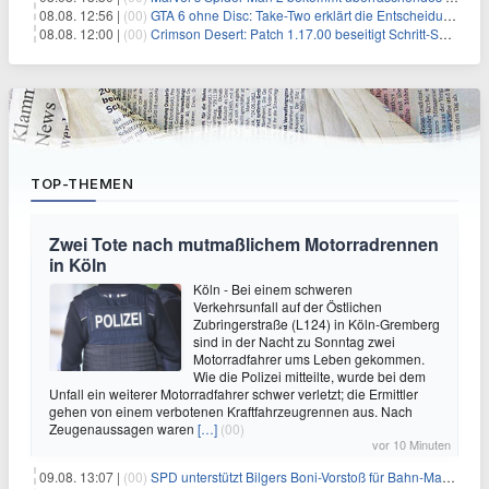
08.08. 12:56 |
(00)
GTA 6 ohne Disc: Take-Two erklärt die Entscheidung für Download-Codes
08.08. 12:00 |
(00)
Crimson Desert: Patch 1.17.00 beseitigt Schritt-Sound-Bugs und Quick-Slot-Ärger – Pearl Abyss bleibt im Bugfix-Modus
TOP-THEMEN
Zwei Tote nach mutmaßlichem Motorradrennen
in Köln
Köln - Bei einem schweren
Verkehrsunfall auf der Östlichen
Zubringerstraße (L124) in Köln-Gremberg
sind in der Nacht zu Sonntag zwei
Motorradfahrer ums Leben gekommen.
Wie die Polizei mitteilte, wurde bei dem
Unfall ein weiterer Motorradfahrer schwer verletzt; die Ermittler
gehen von einem verbotenen Kraftfahrzeugrennen aus. Nach
Zeugenaussagen waren
[…]
(00)
vor 10 Minuten
09.08. 13:07 |
(00)
SPD unterstützt Bilgers Boni-Vorstoß für Bahn-Manager