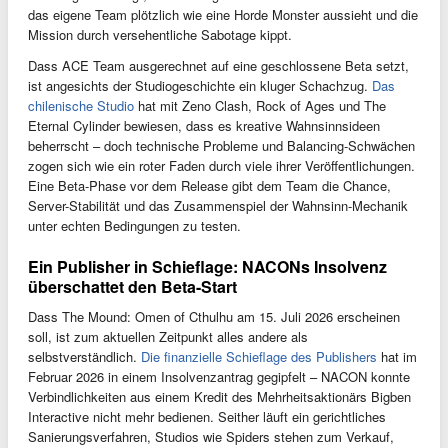
das eigene Team plötzlich wie eine Horde Monster aussieht und die
Mission durch versehentliche Sabotage kippt.
Dass ACE Team ausgerechnet auf eine geschlossene Beta setzt,
ist angesichts der Studiogeschichte ein kluger Schachzug.
Das
chilenische Studio
hat mit Zeno Clash, Rock of Ages und The
Eternal Cylinder bewiesen, dass es kreative Wahnsinnsideen
beherrscht – doch technische Probleme und Balancing-Schwächen
zogen sich wie ein roter Faden durch viele ihrer Veröffentlichungen.
Eine Beta-Phase vor dem Release gibt dem Team die Chance,
Server-Stabilität und das Zusammenspiel der Wahnsinn-Mechanik
unter echten Bedingungen zu testen.
Ein Publisher in Schieflage: NACONs Insolvenz
überschattet den Beta-Start
Dass The Mound: Omen of Cthulhu am 15. Juli 2026 erscheinen
soll, ist zum aktuellen Zeitpunkt alles andere als
selbstverständlich.
Die finanzielle Schieflage des Publishers
hat im
Februar 2026 in einem Insolvenzantrag gegipfelt – NACON konnte
Verbindlichkeiten aus einem Kredit des Mehrheitsaktionärs Bigben
Interactive nicht mehr bedienen. Seither läuft ein gerichtliches
Sanierungsverfahren, Studios wie Spiders stehen zum Verkauf,