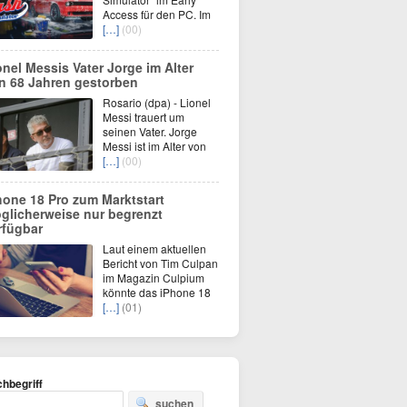
Access für den PC. Im
[…]
(00)
onel Messis Vater Jorge im Alter
n 68 Jahren gestorben
Rosario (dpa) - Lionel
Messi trauert um
seinen Vater. Jorge
Messi ist im Alter von
[…]
(00)
hone 18 Pro zum Marktstart
glicherweise nur begrenzt
rfügbar
Laut einem aktuellen
Bericht von Tim Culpan
im Magazin Culpium
könnte das iPhone 18
[…]
(01)
hbegriff
suchen