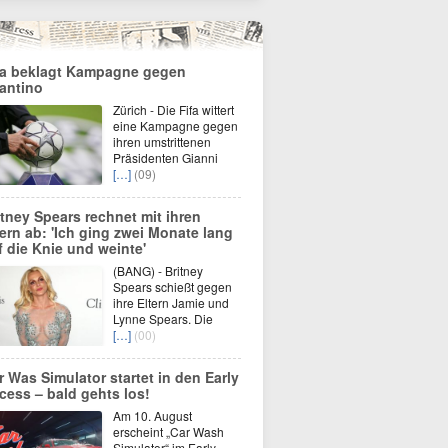
fa beklagt Kampagne gegen
fantino
Zürich - Die Fifa wittert
eine Kampagne gegen
ihren umstrittenen
Präsidenten Gianni
[…]
(09)
itney Spears rechnet mit ihren
tern ab: 'Ich ging zwei Monate lang
f die Knie und weinte'
(BANG) - Britney
Spears schießt gegen
ihre Eltern Jamie und
Lynne Spears. Die
[…]
(00)
r Was Simulator startet in den Early
cess – bald gehts los!
Am 10. August
erscheint „Car Wash
Simulator“ im Early