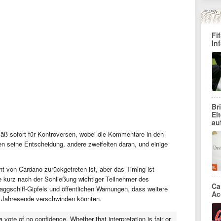
Fi
In
Br
El
au
äß sofort für Kontroversen, wobei die Kommentare in den
en seine Entscheidung, andere zweifelten daran, und einige
ht von Cardano zurückgetreten ist, aber das Timing ist
e kurz nach der Schließung wichtiger Teilnehmer des
Ca
gschiff-Gipfels und öffentlichen Warnungen, dass weitere
Ac
 Jahresende verschwinden könnten.
 vote of no confidence. Whether that interpretation is fair or