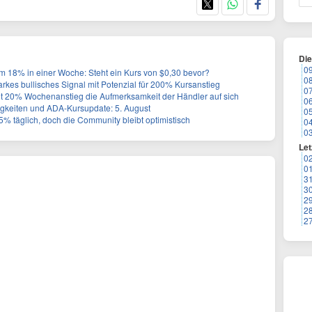
Di
0
m 18% in einer Woche: Steht ein Kurs von $0,30 bevor?
0
rkes bullisches Signal mit Potenzial für 200% Kursanstieg
0
t 20% Wochenanstieg die Aufmerksamkeit der Händler auf sich
0
gkeiten und ADA-Kursupdate: 5. August
0
m 5% täglich, doch die Community bleibt optimistisch
0
0
Let
0
0
3
3
2
2
2