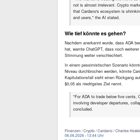
not is almost irrelevant. Crypto mark
that Cardano's ecosystem is shrinking
and users," the AI stated.
Wie tief könnte es gehen?
Nachdem anerkannt wurde, dass ADA bere
hat, warnte ChatGPT, dass noch weiterer
Stimmung weiter verschlechtert.
In einem pessimistischen Szenario könnte
Niveau durchbrochen werden, könnte Carda
Kapitulationsfall sieht einen Rückgang au
$0,05 als niedrigstes Ziel nennt.
"For ADA to trade below five cents, C
involving developer departures, collap
concluded.
Finanzen / Crypto / Cardano / Charles Hosk
06.06.2026
·
13:44 Uhr