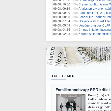
09.08. 10:00 |
(00)
Cramer schlägt Alarm: Wa
09.08. 09:19 |
(00)
Analysten erwarten stär
09.08. 09:00 |
(00)
Barça am Limit: 200 Millio
09.08. 08:00 |
(00)
Schock für Urlauber: Inf
09.08. 07:34 |
(00)
Grayscale skizziert Alt
09.08. 05:49 |
(00)
Verzögerung des CLARIT
09.08. 04:35 |
(00)
Chinas Inflation lässt nach:
09.08. 02:35 |
(00)
Koreas Aktienmarkt stab
TOP-THEMEN
Familiennachzug: SPD kritisie
Berlin (dpa) - G
Geflüchtete mit 
streng kritisiert
dass sie grundlos
zulässigen Trenn