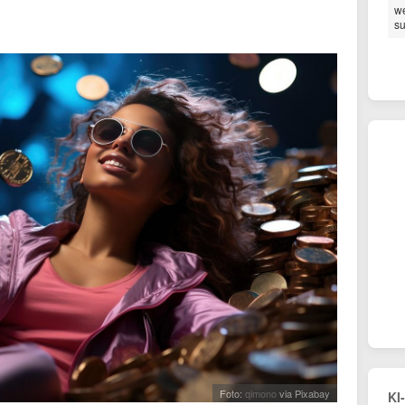
we
su
Foto:
qimono
via Pixabay
KI