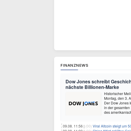
FINANZNEWS
Dow Jones schreibt Geschich
nächste Billionen-Marke
Historischer Me
Montag, den 3. A
Der Dow Jones In
in der gesamten 
des amerikanisc
09.08. 11:56 |
(00)
Viral Altcoin steigt um 
09.08. 11:00 |
(00)
China tätigt größten Go