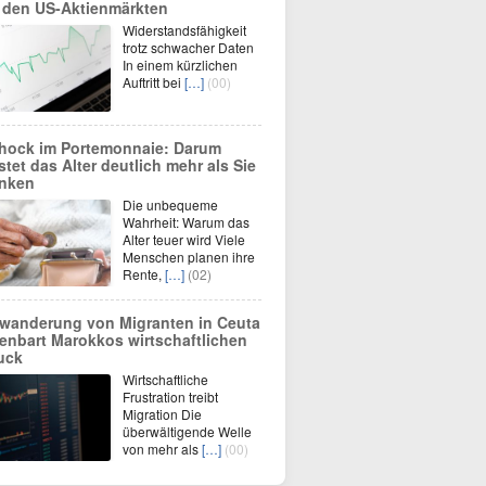
 den US-Aktienmärkten
Widerstandsfähigkeit
trotz schwacher Daten
In einem kürzlichen
Auftritt bei
[…]
(00)
hock im Portemonnaie: Darum
stet das Alter deutlich mehr als Sie
nken
Die unbequeme
Wahrheit: Warum das
Alter teuer wird Viele
Menschen planen ihre
Rente,
[…]
(02)
wanderung von Migranten in Ceuta
fenbart Marokkos wirtschaftlichen
uck
Wirtschaftliche
Frustration treibt
Migration Die
überwältigende Welle
von mehr als
[…]
(00)