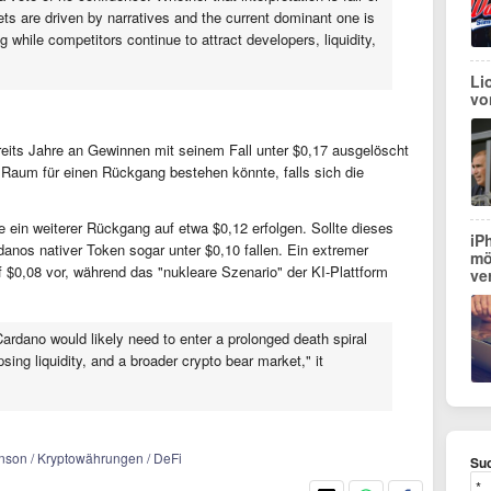
ets are driven by narratives and the current dominant one is
 while competitors continue to attract developers, liquidity,
Li
vo
its Jahre an Gewinnen mit seinem Fall unter $0,17 ausgelöscht
 Raum für einen Rückgang bestehen könnte, falls sich die
 ein weiterer Rückgang auf etwa $0,12 erfolgen. Sollte dieses
iP
nos nativer Token sogar unter $0,10 fallen. Ein extremer
mö
f $0,08 vor, während das "nukleare Szenario" der KI-Plattform
ve
ardano would likely need to enter a prolonged death spiral
sing liquidity, and a broader crypto bear market," it
inson / Kryptowährungen / DeFi
Suc