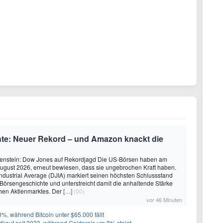
te: Neuer Rekord – und Amazon knackt die
ilenstein: Dow Jones auf Rekordjagd Die US-Börsen haben am
ugust 2026, erneut bewiesen, dass sie ungebrochen Kraft haben.
dustrial Average (DJIA) markiert seinen höchsten Schlussstand
Börsengeschichte und unterstreicht damit die anhaltende Stärke
hen Aktienmarktes. Der
[…]
(00)
vor 46 Minuten
50%, während Bitcoin unter $65.000 fällt
ldkauf seit 2023, während Goldpreis um 8% steigt