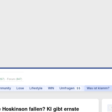
267
) · Forum (
847
)
munity
Lose
Lifestyle
WIN
Umfragen
Was ist klamm?
$$
 Hoskinson fallen? KI gibt ernste