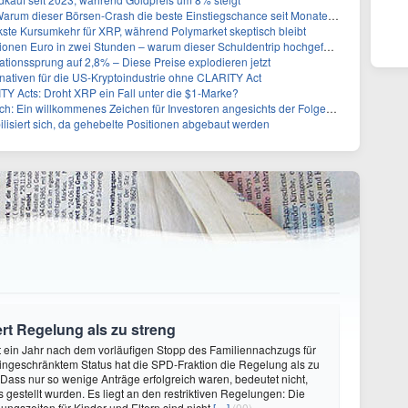
rum dieser Börsen-Crash die beste Einstiegschance seit Monaten ist
kste Kursumkehr für XRP, während Polymarket skeptisch bleibt
nen Euro in zwei Stunden – warum dieser Schuldentrip hochgefährlich wird
lationssprung auf 2,8% – Diese Preise explodieren jetzt
ernativen für die US-Kryptoindustrie ohne CLARITY Act
Y Acts: Droht XRP ein Fall unter die $1-Marke?
 Ein willkommenes Zeichen für Investoren angesichts der Folgen des Öl-Schocks
ilisiert sich, da gehebelte Positionen abgebaut werden
rt Regelung als zu streng
ut ein Jahr nach dem vorläufigen Stopp des Familiennachzugs für
eingeschränktem Status hat die SPD-Fraktion die Regelung als zu
. «Dass nur so wenige Anträge erfolgreich waren, bedeutet nicht,
 gestellt wurden. Es liegt an den restriktiven Regelungen: Die
ungszeiten für Kinder und Eltern sind nicht
[…]
(00)