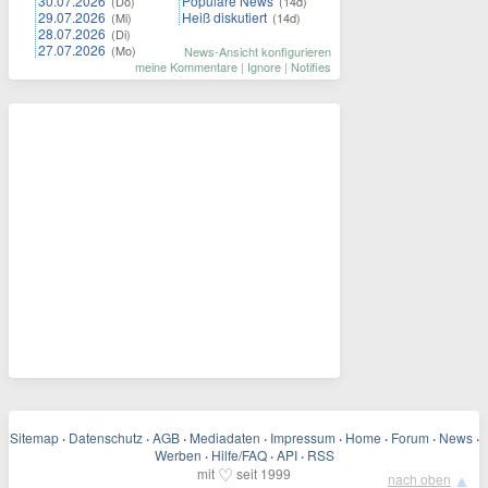
30.07.2026
Populäre News
(Do)
(14d)
29.07.2026
Heiß diskutiert
(Mi)
(14d)
28.07.2026
(Di)
27.07.2026
(Mo)
News-Ansicht konfigurieren
meine Kommentare
|
Ignore
|
Notifies
Sitemap
·
Datenschutz
·
AGB
·
Mediadaten
·
Impressum
·
Home
·
Forum
·
News
·
Werben
·
Hilfe/FAQ
·
API
·
RSS
♡
mit
seit 1999
▲
nach oben