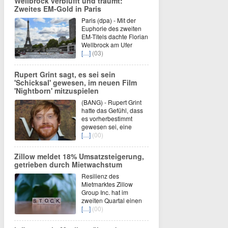
Wellbrock verblüfft und träumt:
Zweites EM-Gold in Paris
Paris (dpa) - Mit der
Euphorie des zweiten
EM-Titels dachte Florian
Wellbrock am Ufer
[…]
(03)
Rupert Grint sagt, es sei sein
'Schicksal' gewesen, im neuen Film
'Nightborn' mitzuspielen
(BANG) - Rupert Grint
hatte das Gefühl, dass
es vorherbestimmt
gewesen sei, eine
[…]
(00)
Zillow meldet 18% Umsatzsteigerung,
getrieben durch Mietwachstum
Resilienz des
Mietmarktes Zillow
Group Inc. hat im
zweiten Quartal einen
[…]
(00)