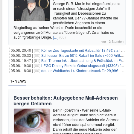
George R. R. Martin hat eingeräumt, dass
er nach einem "stressigen Jahr" mit
Traurigkeit und Depressionen zu
kämpfen hat. Der 77-Jährige machte die
persönlichen Angaben in einem
Blogbeitrag auf seiner Website. Darin beschreibt er die
vergangenen zwölf Monate als "überwältigend". Zwar habe es
auch "großartige Dinge,
[…]
(00)
vor 12 Stunden
05.08. 20:40 |
(00)
Kölner Zoo Tageskarte mit Rabatt für 18,49€ statt 29,50€ – einlösbar bis Dezember
05.08. 20:33 |
(00)
Schiesser: Bis zu 50% Rabatt im Sale (~600 Artikel zur Auswahl)
05.08. 19:47 |
(01)
Bali Therme inkl. Übernachtung & Frühstück im Premium Hotel (Bad Oeynhausen) ab 89€ p.P.
05.08. 19:30 |
(00)
LEGO Disney Ferkels Geburtstagsspaß (43305) für 29,10€
05.08. 18:30 |
(00)
deuter Waldfuchs 14 Kinderrucksack für 29,99€ – Amber-maple
IT-NEWS
Besser behalten: Aufgegebene Mail-Adressen
bergen Gefahren
Berlin (dpa/tmn) - Wer seine E-Mail-
Adresse aufgibt, kann sich nicht darauf
verlassen, dass der Anbieter die Adresse
nicht früher oder später erneut vergibt.
Dann erhält die neue Nutzerin oder der
neue Nutzer unter Umständen