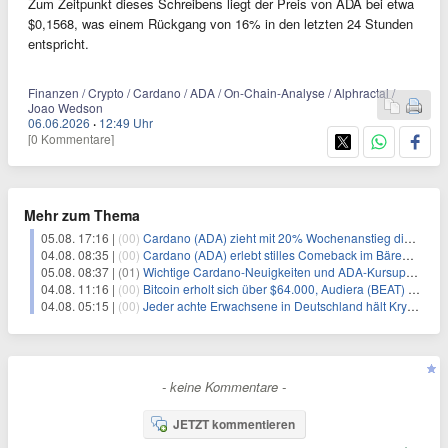
Zum Zeitpunkt dieses Schreibens liegt der Preis von ADA bei etwa
$0,1568, was einem Rückgang von 16% in den letzten 24 Stunden
entspricht.
Finanzen / Crypto / Cardano / ADA / On-Chain-Analyse / Alphractal /
Joao Wedson
06.06.2026
·
12:49 Uhr
[0 Kommentare]
Mehr zum Thema
05.08. 17:16 |
(00)
Cardano (ADA) zieht mit 20% Wochenanstieg die Aufmerksamkeit der Händler auf sich
04.08. 08:35 |
(00)
Cardano (ADA) erlebt stilles Comeback im Bärenmarkt
05.08. 08:37 |
(01)
Wichtige Cardano-Neuigkeiten und ADA-Kursupdate: 5. August
04.08. 11:16 |
(00)
Bitcoin erholt sich über $64.000, Audiera (BEAT) fällt erneut
04.08. 05:15 |
(00)
Jeder achte Erwachsene in Deutschland hält Kryptowährungen
- keine Kommentare -
JETZT kommentieren