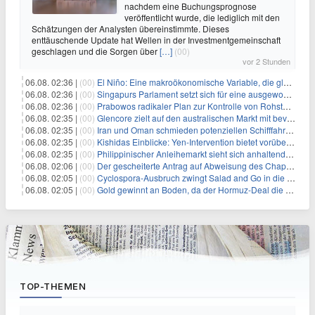
nachdem eine Buchungsprognose
veröffentlicht wurde, die lediglich mit den
Schätzungen der Analysten übereinstimmte. Dieses
enttäuschende Update hat Wellen in der Investmentgemeinschaft
geschlagen und die Sorgen über
[…]
(00)
vor 2 Stunden
06.08. 02:36 |
(00)
El Niño: Eine makroökonomische Variable, die globale Wirtschaftslandschaften umgestaltet
06.08. 02:36 |
(00)
Singapurs Parlament setzt sich für eine ausgewogene wirtschaftliche Zukunft ein
06.08. 02:36 |
(00)
Prabowos radikaler Plan zur Kontrolle von Rohstoffexporten steht vor konkurrierenden Visionen
06.08. 02:35 |
(00)
Glencore zielt auf den australischen Markt mit bevorstehendem Sekundärlisting
06.08. 02:35 |
(00)
Iran und Oman schmieden potenziellen Schifffahrtsvertrag im Hormuskanal
06.08. 02:35 |
(00)
Kishidas Einblicke: Yen-Intervention bietet vorübergehende Erleichterung, keine langfristige Lösung
06.08. 02:35 |
(00)
Philippinischer Anleihemarkt sieht sich anhaltendem Rückgang angesichts persistierender Inflationssorgen gegenüber
06.08. 02:06 |
(00)
Der gescheiterte Antrag auf Abweisung des Chapter 11 des ehemaligen Dolphin-CEOs
06.08. 02:05 |
(00)
Cyclospora-Ausbruch zwingt Salad and Go in die Insolvenz: Eine warnende Geschichte für Investoren
06.08. 02:05 |
(00)
Gold gewinnt an Boden, da der Hormuz-Deal die Zinserhöhungsängste lindert
TOP-THEMEN