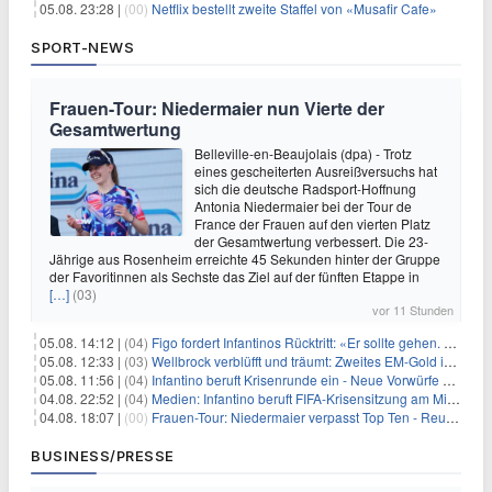
05.08. 23:28 |
(00)
Netflix bestellt zweite Staffel von «Musafir Cafe»
SPORT-NEWS
Frauen-Tour: Niedermaier nun Vierte der
Gesamtwertung
Belleville-en-Beaujolais (dpa) - Trotz
eines gescheiterten Ausreißversuchs hat
sich die deutsche Radsport-Hoffnung
Antonia Niedermaier bei der Tour de
France der Frauen auf den vierten Platz
der Gesamtwertung verbessert. Die 23-
Jährige aus Rosenheim erreichte 45 Sekunden hinter der Gruppe
der Favoritinnen als Sechste das Ziel auf der fünften Etappe in
[…]
(03)
vor 11 Stunden
05.08. 14:12 |
(04)
Figo fordert Infantinos Rücktritt: «Er sollte gehen. Jetzt»
05.08. 12:33 |
(03)
Wellbrock verblüfft und träumt: Zweites EM-Gold in Paris
05.08. 11:56 |
(04)
Infantino beruft Krisenrunde ein - Neue Vorwürfe gegen FIFA
04.08. 22:52 |
(04)
Medien: Infantino beruft FIFA-Krisensitzung am Mittwoch ein
04.08. 18:07 |
(00)
Frauen-Tour: Niedermaier verpasst Top Ten - Reusser siegt
BUSINESS/PRESSE