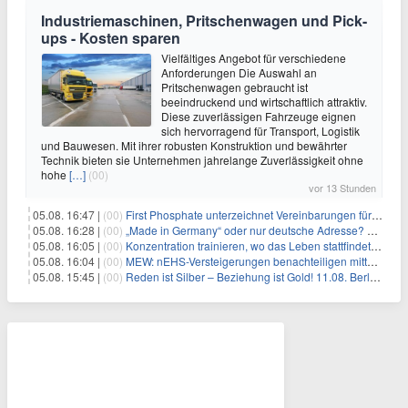
Industriemaschinen, Pritschenwagen und Pick-
ups - Kosten sparen
Vielfältiges Angebot für verschiedene
Anforderungen Die Auswahl an
Pritschenwagen gebraucht ist
beeindruckend und wirtschaftlich attraktiv.
Diese zuverlässigen Fahrzeuge eignen
sich hervorragend für Transport, Logistik
und Bauwesen. Mit ihrer robusten Konstruktion und bewährter
Technik bieten sie Unternehmen jahrelange Zuverlässigkeit ohne
hohe
[…]
(00)
vor 13 Stunden
05.08. 16:47 |
(00)
First Phosphate unterzeichnet Vereinbarungen für nicht zu refundierende Zuwendungen in Höhe von 4,84 Mio. $ von der kanadischen Regierung für Straßeninfrastruktur und Stromübertragungsleitungen
05.08. 16:28 |
(00)
„Made in Germany“ oder nur deutsche Adresse? So erkennen Sie, wo Ihre Leiterplatten wirklich gefertigt werden
05.08. 16:05 |
(00)
Konzentration trainieren, wo das Leben stattfindet: Mobile EEG-Technologie bringt Neurofeedback in den Alltag
05.08. 16:04 |
(00)
MEW: nEHS-Versteigerungen benachteiligen mittelständische Unternehmen
05.08. 15:45 |
(00)
Reden ist Silber – Beziehung ist Gold! 11.08. Berlin – 18:30 Uhr