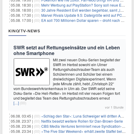
05.08. 18:30 |
(00)
Mehr Werbung auf PlayStation? Sony soll neue Einnahmequellen prüfen
05.08. 18:00 |
(00)
30 Jahre Resident Evil werden begehbar, samt „lebensgroßem Leon“
05.08. 17:30 |
(00)
Marvel Rivals Update 9.5: Dateigröße wird auf PC und Konsolen deutlich reduziert
05.08. 17:00 |
(00)
EA soll 700 Millionen Dollar sparen – droht nach der Übernahme die nächste Entlassungswelle?
KINO/TV-NEWS
SWR setzt auf Rettungseinsätze und ein Leben
ohne Smartphone
Mit zwei neuen Doku-Serien begleitet der
SWR im Herbst sowohl ein Ulmer
Rettungshubschrauber-Team als auch
Schülerinnen und Schüler bei einem
dreiwöchigen Digitalexperiment. Wenn
jede Minute zählt, hebt „Christoph 22“
vom Bundeswehrkrankenhaus in Ulm ab. Der SWR setzt seine
Doku-Serie «Die Heli-Retter» im Herbst mit vier neuen Folgen fort
und begleitet das Team des Rettungshubschraubers erneut
[…]
(00)
vor 1 Stunde
06.08. 03:45 |
(00)
«Schlag den Star»: Luna Schweiger will dritten Anlauf nutzen
05.08. 23:37 |
(00)
Netflix besetzt weitere Rollen für Dan-Brown-Serie
05.08. 23:36 |
(00)
CBS Media Ventures terminiert neue Syndication-Formate
05.08. 23:34 |
(00)
«The Five Star Weekend» erhält zweite Staffel bei Peacock