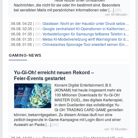
Nachrichten, die nicht für sie oder ihn bestimmt sind. Besonders
bei sensiblen Mails mit persönlichen Informationen oder
[…]
(00)
vor 40 Minuten
06.08. 04:22 |
(00)
Glasfaser: Nicht an der Haustür unter Druck setzen lassen
06.08. 02:35 |
(00)
Google zentralisiert KI-Operationen in Kalifornien, um Rivale Anthropic und OpenAI zu überholen
06.08. 01:35 |
(00)
Vorbestellungen für Samsungs faltbares Telefon steigen um 30 % in einem wettbewerbsintensiven Markt
06.08. 01:35 |
(00)
Metas KI-Modellverletzung wirft Warnsignale für die Technologieaufsicht auf
06.08. 01:05 |
(00)
Chinesisches Spionage-Tool erweitert seinen Einfluss auf 13 Länder und weckt Sicherheitsbedenken
GAMING-NEWS
Yu‑Gi‑Oh! erreicht neuen Rekord –
Feier‑Events gestartet
Konami Digital Entertainment, B.V.
(KONAMI) hat heute insgesamt mehr als
100 Millionen Downloads für Yu-Gi-Oh!
MASTER DUEL, das digitale Kartenspiel,
in dem Duellanten das vollständige Yu-
Gi-Oh! TRADING CARD GAME genießen
können, bekanntgegeben. Zu diesem Anlass läuft nun eine
zeitlich begrenzte In-Game-Kampagne mit Login-Boni und einer
Auswahl an Packs
[…]
(00)
vor 10 Stunden
05.08. 19:00 |
(00)
Pokémon wie nie zuvor: Fan-Mod bringt VR und Ego-Perspektive nach Kanto