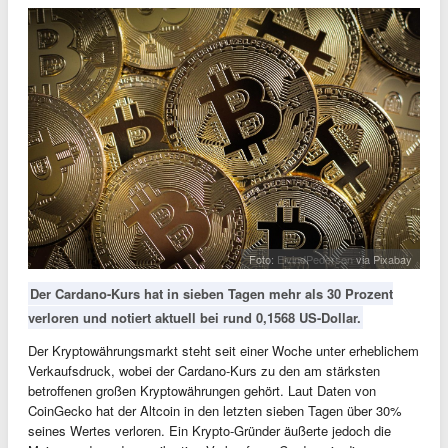
Foto:
EivindPedersen
via Pixabay
Der Cardano-Kurs hat in sieben Tagen mehr als 30 Prozent
verloren und notiert aktuell bei rund 0,1568 US-Dollar.
Der Kryptowährungsmarkt steht seit einer Woche unter erheblichem
Verkaufsdruck, wobei der Cardano-Kurs zu den am stärksten
betroffenen großen Kryptowährungen gehört. Laut Daten von
CoinGecko hat der Altcoin in den letzten sieben Tagen über 30%
seines Wertes verloren. Ein Krypto-Gründer äußerte jedoch die