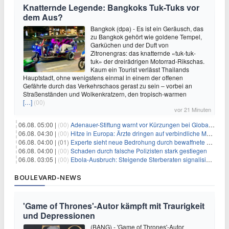
Knatternde Legende: Bangkoks Tuk-Tuks vor
dem Aus?
Bangkok (dpa) - Es ist ein Geräusch, das
zu Bangkok gehört wie goldene Tempel,
Garküchen und der Duft von
Zitronengras: das knatternde «tuk-tuk-
tuk» der dreirädrigen Motorrad-Rikschas.
Kaum ein Tourist verlässt Thailands
Hauptstadt, ohne wenigstens einmal in einem der offenen
Gefährte durch das Verkehrschaos gerast zu sein – vorbei an
Straßenständen und Wolkenkratzern, den tropisch-warmen
[…]
(00)
vor 21 Minuten
06.08. 05:00 |
(00)
Adenauer-Stiftung warnt vor Kürzungen bei Globaler Gesundheit
06.08. 04:30 |
(00)
Hitze in Europa: Ärzte dringen auf verbindliche Maßnahmen
06.08. 04:00 |
(01)
Experte sieht neue Bedrohung durch bewaffnete Drohnen
06.08. 04:00 |
(00)
Schaden durch falsche Polizisten stark gestiegen
06.08. 03:05 |
(00)
Ebola-Ausbruch: Steigende Sterberaten signalisieren dringenden Bedarf an verbesserter Gesundheitsinfrastruktur
BOULEVARD-NEWS
'Game of Thrones'-Autor kämpft mit Traurigkeit
und Depressionen
(BANG) - 'Game of Thrones'-Autor