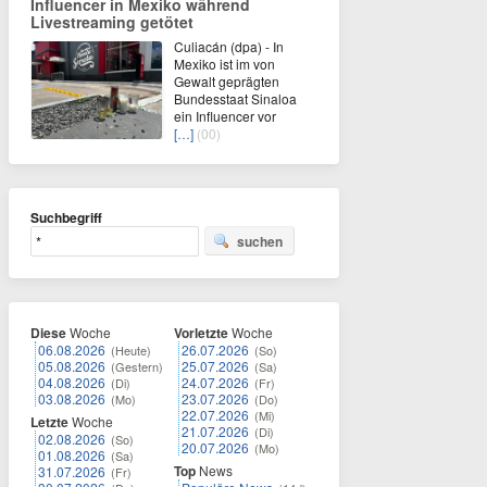
Influencer in Mexiko während
Livestreaming getötet
Culiacán (dpa) - In
Mexiko ist im von
Gewalt geprägten
Bundesstaat Sinaloa
ein Influencer vor
[…]
(00)
Suchbegriff
suchen
Diese
Woche
Vorletzte
Woche
06.08.2026
26.07.2026
(Heute)
(So)
05.08.2026
25.07.2026
(Gestern)
(Sa)
04.08.2026
24.07.2026
(Di)
(Fr)
03.08.2026
23.07.2026
(Mo)
(Do)
22.07.2026
(Mi)
Letzte
Woche
21.07.2026
(Di)
02.08.2026
(So)
20.07.2026
(Mo)
01.08.2026
(Sa)
Top
News
31.07.2026
(Fr)