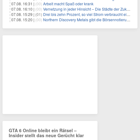
07.08. 16:31 |
(00)
Arbeit macht Spaß oder krank
07.08. 16:10 |
(00)
Vernetzung in jeder Hinsicht – Die Städte der Zukunft sind grün-blau
07.08. 15:29 |
(01)
Drei bis zehn Prozent, so viel Strom verbraucht ein Aufzug im Gebäude
07.08. 15:20 |
(00)
Northern Discovery Metals gibt die Börsennotierung an der Frankfurter Wertpapierbörse bekannt
GTA 6 Online bleibt ein Rätsel –
Insider stellt das neue Gerücht klar