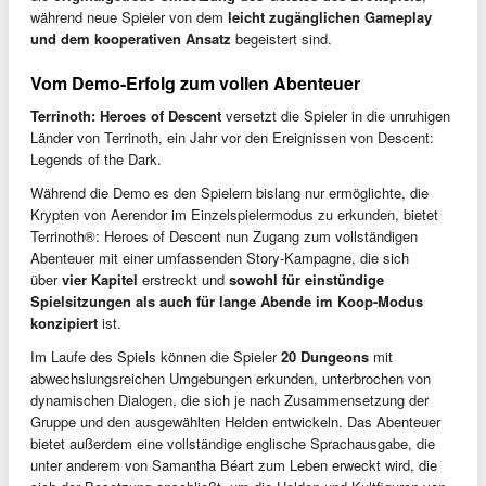
während neue Spieler von dem
leicht zugänglichen Gameplay
und dem kooperativen Ansatz
begeistert sind.
Vom Demo-Erfolg zum vollen Abenteuer
Terrinoth: Heroes of Descent
versetzt die Spieler in die unruhigen
Länder von Terrinoth, ein Jahr vor den Ereignissen von Descent:
Legends of the Dark.
Während die Demo es den Spielern bislang nur ermöglichte, die
Krypten von Aerendor im Einzelspielermodus zu erkunden, bietet
Terrinoth®: Heroes of Descent nun Zugang zum vollständigen
Abenteuer mit einer umfassenden Story-Kampagne, die sich
über
vier Kapitel
erstreckt und
sowohl für einstündige
Spielsitzungen als auch für lange Abende im Koop-Modus
konzipiert
ist.
Im Laufe des Spiels können die Spieler
20 Dungeons
mit
abwechslungsreichen Umgebungen erkunden, unterbrochen von
dynamischen Dialogen, die sich je nach Zusammensetzung der
Gruppe und den ausgewählten Helden entwickeln. Das Abenteuer
bietet außerdem eine vollständige englische Sprachausgabe, die
unter anderem von Samantha Béart zum Leben erweckt wird, die