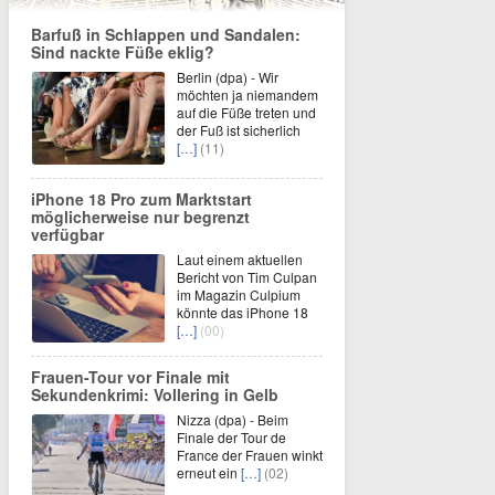
Barfuß in Schlappen und Sandalen:
Sind nackte Füße eklig?
Berlin (dpa) - Wir
möchten ja niemandem
auf die Füße treten und
der Fuß ist sicherlich
[…]
(11)
iPhone 18 Pro zum Marktstart
möglicherweise nur begrenzt
verfügbar
Laut einem aktuellen
Bericht von Tim Culpan
im Magazin Culpium
könnte das iPhone 18
[…]
(00)
Frauen-Tour vor Finale mit
Sekundenkrimi: Vollering in Gelb
Nizza (dpa) - Beim
Finale der Tour de
France der Frauen winkt
erneut ein
[…]
(02)