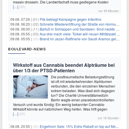
massiv drosseln. Die Landwirtschaft muss gestiegene Kosten
[…]
(00)
vor 45 Minuten
09.08. 07:26 |
(01)
Fifa beklagt Kampagne gegen Infantino
09.08. 06:20 |
(02)
Schnelle Wiedereröffnung der Straße von Hormus ungewiss
09.08. 06:00 |
(11)
Barfuß in Schlappen und Sandalen: Sind nackte Füße eklig?
09.08. 05:55 |
(03)
Aus drei mach viele: Türkei will neuen Militärpakt erweitern
09.08. 05:05 |
(00)
Brand im Jazan-Raffinerie von Saudi Aramco gelöscht: Auswirkungen auf die Energiemärkte
BOULEVARD-NEWS
Wirkstoff aus Cannabis beendet Alpträume bei
über 1/3 der PTSD-Patienten
Die posttraumatische Belastungsstörung
ist oft mit wiederkehrenden Alpträumen
verbunden, die den einzelnen Menschen
extrem belasten. Was lässt sich dagegen
tun? Die Charité Universitätsmedizin
Berlin wagte einen placebokontrollierten
Versuch und wurde fündig: Ein wenig bekannter Cannabis-
Wirkstoff könnte auf natürlichem Weg helfen. Was hilft gegen
[…]
(00)
vor 16 Stunden
08.08. 20:55 |
(00)
Engelhorn Sale: 15% Extra-Rabatt on top auf Mode- und Sport-Artikel