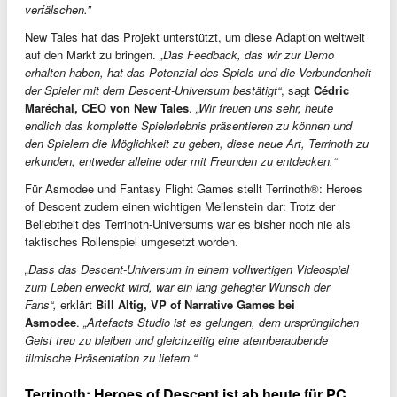
verfälschen.”
New Tales hat das Projekt unterstützt, um diese Adaption weltweit
auf den Markt zu bringen.
„Das Feedback, das wir zur Demo
erhalten haben, hat das Potenzial des Spiels und die Verbundenheit
der Spieler mit dem Descent-Universum bestätigt“
, sagt
Cédric
Maréchal, CEO von New Tales
.
„Wir freuen uns sehr, heute
endlich das komplette Spielerlebnis präsentieren zu können und
den Spielern die Möglichkeit zu geben, diese neue Art, Terrinoth zu
erkunden, entweder alleine oder mit Freunden zu entdecken.“
Für Asmodee und Fantasy Flight Games stellt Terrinoth®: Heroes
of Descent zudem einen wichtigen Meilenstein dar: Trotz der
Beliebtheit des Terrinoth-Universums war es bisher noch nie als
taktisches Rollenspiel umgesetzt worden.
„Dass das Descent-Universum in einem vollwertigen Videospiel
zum Leben erweckt wird, war ein lang gehegter Wunsch der
Fans“,
erklärt
Bill Altig, VP of Narrative Games bei
Asmodee
.
„Artefacts Studio ist es gelungen, dem ursprünglichen
Geist treu zu bleiben und gleichzeitig eine atemberaubende
filmische Präsentation zu liefern.“
Terrinoth: Heroes of Descent ist ab heute für PC,