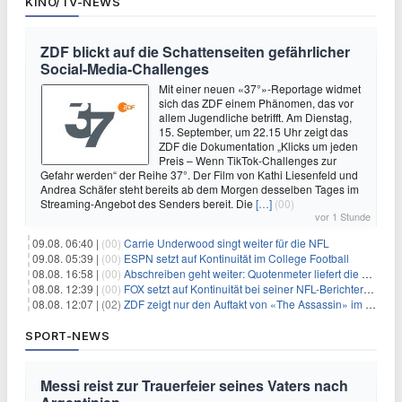
KINO/TV-NEWS
ZDF blickt auf die Schattenseiten gefährlicher
Social-Media-Challenges
Mit einer neuen «37°»-Reportage widmet
sich das ZDF einem Phänomen, das vor
allem Jugendliche betrifft. Am Dienstag,
15. September, um 22.15 Uhr zeigt das
ZDF die Dokumentation „Klicks um jeden
Preis – Wenn TikTok-Challenges zur
Gefahr werden“ der Reihe 37°. Der Film von Kathi Liesenfeld und
Andrea Schäfer steht bereits ab dem Morgen desselben Tages im
Streaming-Angebot des Senders bereit. Die
[…]
(00)
vor 1 Stunde
09.08. 06:40 |
(00)
Carrie Underwood singt weiter für die NFL
09.08. 05:39 |
(00)
ESPN setzt auf Kontinuität im College Football
08.08. 16:58 |
(00)
Abschreiben geht weiter: Quotenmeter liefert die Vorlagen
08.08. 12:39 |
(00)
FOX setzt auf Kontinuität bei seiner NFL-Berichterstattung
08.08. 12:07 |
(02)
ZDF zeigt nur den Auftakt von «The Assassin» im Fernsehen
SPORT-NEWS
Messi reist zur Trauerfeier seines Vaters nach