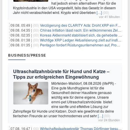
hat jedoch einen alternativen Plan für die
Kryptoindustrie in den USA vorgestellt, falls das Gesetz in diesem
Jahr nicht verabschiedet wird. Krypto wird überleben
[…]
(00)
vor 41 Minuten
09.08. 05:49 |
(00)
Verzögerung des CLARITY Acts: Droht XRP ein Fall unter die $1-Marke?
09.08. 04:35 |
(00)
Chinas Inflation lässt nach: Ein willkommenes Zeichen für Investoren angesichts der Folgen des Öl-Schocks
09.08. 02:35 |
(00)
Koreas Aktienmarkt stabilisiert sich, da gehebelte Positionen abgebaut werden
09.08. 01:38 |
(00)
Wichtige XRP Ledger Aktualisierung zielt auf institutionelle Akzeptanz ab
09.08. 01:35 |
(00)
Pentagon fordert Rüstungsunternehmen auf, Produktion angesichts eskalierender globaler Spannungen zu steigern
BUSINESS/PRESSE
Ultraschallzahnbürste für Hund und Katze –
Tipps zur erfolgreichen Eingewöhnung
Mörfelden-Walldorf, 08.08.2026 (lifePR) -
Eine gute Mundhygiene ist für die
Gesundheit deiner Haustiere genauso
wichtig wie für deine eigene. Unsere
emmi-pet Ultraschallzahnbürste bietet
eine sanfte und effektive Lösung zur
Zahnpflege für Hunde und Katzen. Doch wie gewöhnst du deine
tierischen Freunde an unser hochmodernes und sehr
[…]
(00)
vor 24 Stunden
07.08. 16:47 |
(00)
Wirtschaftsstaatssekretär Thomas Dörflinger besucht Handwerksbetrieb im Kammerbezirk Freiburg