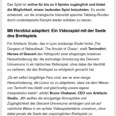
Das Spiel ist
online für bis zu 4 Spieler zugänglich und bietet
die Möglichkeit, einem laufenden Spiel beizutreten
. Es wurde
entwickelt, um die strategische Intensität epischer Tabletop-Runden
durch rundenbasierte Kämpfe wieder aufleben zu lassen.
Mit Herzblut adaptiert: Ein Videospiel mit der Seele
des Brettspiels
Für Artefacts Studio, das in Lyon ansässige Studio hinter „The
Dungeon of Naheulbeuk: The Amulet of Chaos“, stellt
Terrinoth®:
Heroes of Descent
den Höhepunkt einer ehrgeizigen kreativen
Herausforderung dar: die erstmalige Umsetzung des Descent-
Universums in ein taktisches Rollenspiel, ohne dabei die Identität
zu verlieren, die das Brettspiel so erfolgreich gemacht hat.
„Da wir selbst langjährige Fans sind, war es eine riesige
Herausforderung, die Lizenz so zu adaptieren, dass sie dem Wesen
von Terrinoth treu bleibt und gleichzeitig unsere eigene
Interpretation bietet“
, erklärt
Bruno Chabanel, CEO von Artefacts
Studio
.
„Wir wollten die einzigartige Atmosphäre und
Zugänglichkeit des Descent-Universums einfangen und sie auf
natürliche Weise in ein echtes Videospielerlebnis umsetzen, ohne
dabei jemals die Seele des ursprünglichen Brettspiels zu