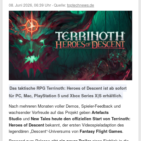
08. Juni 2026, 06:39 Uhr
·
Quelle:
toptechnews.de
Das taktische RPG Terrinoth: Heroes of Descent ist ab sofort
für PC, Mac, PlayStation 5 und Xbox Series X|S erhältlich.
Nach mehreren Monaten voller Demos, Spieler-Feedback und
wachsender Vorfreude auf das Projekt geben
Artefacts
Studio
und
New Tales heute den offiziellen Start von Terrinoth:
Heroes of Descent
bekannt, der ersten Videospieladaption des
legendären „Descent“-Universums von
Fantasy Flight Games
.
Passend zum Release gibt
ein neuer Trailer
einen Einblick in die