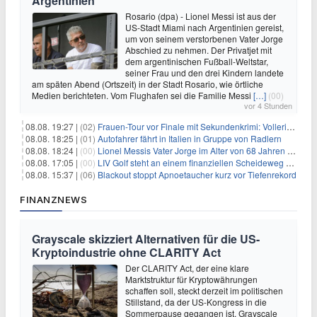
Argentinien
Rosario (dpa) - Lionel Messi ist aus der
US-Stadt Miami nach Argentinien gereist,
um von seinem verstorbenen Vater Jorge
Abschied zu nehmen. Der Privatjet mit
dem argentinischen Fußball-Weltstar,
seiner Frau und den drei Kindern landete
am späten Abend (Ortszeit) in der Stadt Rosario, wie örtliche
Medien berichteten. Vom Flughafen sei die Familie Messi
[…]
(00)
vor 4 Stunden
08.08. 19:27 |
(02)
Frauen-Tour vor Finale mit Sekundenkrimi: Vollering in Gelb
08.08. 18:25 |
(01)
Autofahrer fährt in Italien in Gruppe von Radlern
08.08. 18:24 |
(00)
Lionel Messis Vater Jorge im Alter von 68 Jahren gestorben
08.08. 17:05 |
(00)
LIV Golf steht an einem finanziellen Scheideweg auf der Suche nach neuen Investitionen
08.08. 15:37 |
(06)
Blackout stoppt Apnoetaucher kurz vor Tiefenrekord
FINANZNEWS
Grayscale skizziert Alternativen für die US-
Kryptoindustrie ohne CLARITY Act
Der CLARITY Act, der eine klare
Marktstruktur für Kryptowährungen
schaffen soll, steckt derzeit im politischen
Stillstand, da der US-Kongress in die
Sommerpause gegangen ist. Grayscale