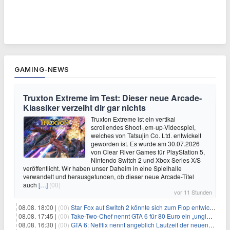
GAMING-NEWS
Truxton Extreme im Test: Dieser neue Arcade-
Klassiker verzeiht dir gar nichts
Truxton Extreme ist ein vertikal
scrollendes Shoot-‚em-up-Videospiel,
welches von Tatsujin Co. Ltd. entwickelt
geworden ist. Es wurde am 30.07.2026
von Clear River Games für PlayStation 5,
Nintendo Switch 2 und Xbox Series X/S
veröffentlicht. Wir haben unser Daheim in eine Spielhalle
verwandelt und herausgefunden, ob dieser neue Arcade-Titel
auch
[…]
(00)
vor 11 Stunden
08.08. 18:00 |
(00)
Star Fox auf Switch 2 könnte sich zum Flop entwickeln
08.08. 17:45 |
(00)
Take-Two-Chef nennt GTA 6 für 80 Euro ein „unglaubliches Schnäppchen“
08.08. 16:30 |
(00)
GTA 6: Netflix nennt angeblich Laufzeit der neuen Gameplay-Präsentation