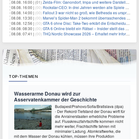
08.08. 16:00 |
(01)
Zelda-Film: Ganondorf, Impa und weitere Darsteller sollen feststehen
08.08. 16:00 |
(00)
Rockstar-CEO: In drei Jahren werden alle Spiele gestreamt
08.08. 14:00 |
(00)
Fallout 3 war nicht so groß, wie Bethesda es ursprünglich wollte
08.08. 13:30 |
(00)
Marvel’s Spider-Man 2 bekommt überraschendes PS5-Update mit gewünschter Komfortfunktion
08.08. 12:56 |
(00)
GTA 6 ohne Disc: Take-Two erklärt die Entscheidung für Download-Codes
08.08. 08:30 |
(00)
GTA 6 Online bleibt ein Rätsel – Insider stellt das neue Gerücht klar
08.08. 07:41 |
(00)
THQ Nordic Showcase 2026 – Erhaltet mehr Informationen
TOP-THEMEN
Wasserarme Donau wird zur
Asservatenkammer der Geschichte
Budapest/Prahovo/Sofia/Bratislava (dpa)
- Der Rekord-Tiefstand der Donau wirft für
die Anrainerstaaten erhebliche Probleme
auf. Flusskreuzfahrtschiffe kommen nicht
mehr weiter, Frachtschiffe fahren mit
minimaler Ladung. Atomkraftwerke, die
mit dem Wasser der Donau kühlen, müssen ihre Produktion