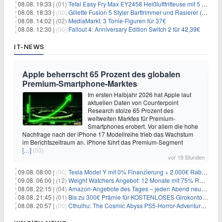
08.08. 19:33 |
(01)
Tefal Easy Fry Max EY2458 Heißluftfritteuse mit 5 Litern für 64,99€
08.08. 18:33 |
(00)
Gillette Fusion 5 Styler Barttrimmer und Rasierer (All in One) für 16€
08.08. 14:02 |
(02)
MediaMarkt: 3 Tonie-Figuren für 37€
08.08. 12:30 |
(00)
Fallout 4: Anniversary Edition Switch 2 für 42,39€
IT-NEWS
Apple beherrscht 65 Prozent des globalen
Premium-Smartphone-Marktes
Im ersten Halbjahr 2026 hat Apple laut
aktuellen Daten von Counterpoint
Research stolze 65 Prozent des
weltweiten Marktes für Premium-
Smartphones erobert. Vor allem die hohe
Nachfrage nach der iPhone 17 Modellreihe trieb das Wachstum
im Berichtszeitraum an. iPhone führt das Premium-Segment
[…]
(00)
vor 19 Stunden
09.08. 08:00 |
(00)
Tesla Model Y mit 0% Finanzierung + 2.000€ Rabatt für 38.970€
09.08. 06:00 |
(12)
Weight Watchers Angebot: 12 Monate mit 75% Rabatt ab 6,25€/Monat
08.08. 22:15 |
(04)
Amazon-Angebote des Tages – jeden Abend neue Deals zum Stöbern
08.08. 21:45 |
(01)
Bis zu 300€ Prämie für KOSTENLOSES Girokonto bei der Santander – 50€ schon nach 1 Woche!
08.08. 20:57 |
(00)
Cthulhu: The Cosmic Abyss PS5-Horror-Adventure für 27,99€