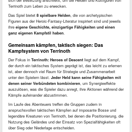
sich der Besetzung anschließt, um die Helden und Kultfiguren von
Terrinoth zum Leben zu erwecken.
Das Spiel bietet
8 spielbare Helden
, die von archetypischen
Figuren aus der Heroic-Fantasy-Literatur inspiriert sind und jeweils
ihre
eigene Geschichte, einzigartige Fähigkeiten und einen
ganz eigenen Kampfstil haben
.
Gemeinsam kämpfen, taktisch siegen: Das
Kampfsystem von Terrinoth
Der Fokus in
Terrinoth: Heroes of Descent
liegt auf dem Kampf,
der durch ein taktisches System geprägt ist, das leicht zu erlernen
ist, aber dennoch viel Raum für Strategie und Zusammenarbeit
unter den Spielern lässt.
Jeder Held kann seine Fähigkeiten mit
denen seiner Verbündeten kombinieren
, um Synergieeffekte
auszulösen, was die Spieler dazu anregt, ihre Aktionen während der
Kämpfe aufeinander abzustimmen.
Im Laufe des Abenteuers treffen die Gruppen zudem in
anspruchsvollen taktischen Kämpfen auf imposante Bosse und
legendäre Kreaturen von Terrinoth, bei denen die Positionierung, die
Nutzung des Geländes und der Einsatz von Spezialfähigkeiten oft
über Sieg oder Niederlage entscheiden.