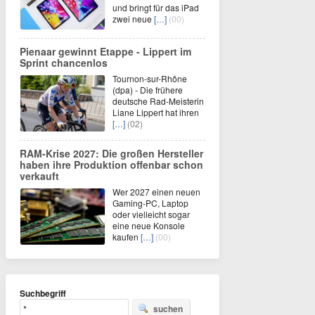
und bringt für das iPad
zwei neue
[…]
(00)
Pienaar gewinnt Etappe - Lippert im
Sprint chancenlos
Tournon-sur-Rhône
(dpa) - Die frühere
deutsche Rad-Meisterin
Liane Lippert hat ihren
[…]
(02)
RAM-Krise 2027: Die großen Hersteller
haben ihre Produktion offenbar schon
verkauft
Wer 2027 einen neuen
Gaming-PC, Laptop
oder vielleicht sogar
eine neue Konsole
kaufen
[…]
(00)
Suchbegriff
suchen