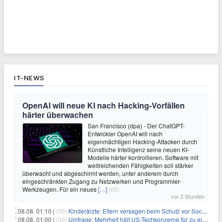
IT-NEWS
OpenAI will neue KI nach Hacking-Vorfällen
härter überwachen
San Francisco (dpa) - Der ChatGPT-
Entwickler OpenAI will nach
eigenmächtigen Hacking-Attacken durch
Künstliche Intelligenz seine neuen KI-
Modelle härter kontrollieren. Software mit
weitreichenden Fähigkeiten soll stärker
überwacht und abgeschirmt werden, unter anderem durch
eingeschränkten Zugang zu Netzwerken und Programmier-
Werkzeugen. Für ein neues
[…]
(00)
vor 2 Stunden
08.08. 01:10 |
(00)
Kinderärzte: Eltern versagen beim Schutz vor Social Media
08.08. 01:00 |
(00)
Umfrage: Mehrheit hält US-Techkonzerne für zu einflussreich