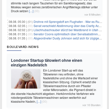
stimmte nach langem Tauziehen für ein Sanktionsgesetz, das
Moskau wegen seines zerstörerischen Angriffskriegs stärker unter
Druck setzen
[…]
(00)
vor 8 Minuten
08.08. 05:30 |
(01)
Drohne mit Sprengstoff am Flughafen - War es Russland?
08.08. 02:35 |
(00)
Senat verschiebt Abstimmung über das Clarity Act: Auswirkungen auf Unternehmen und das Vertrauen der Investoren
08.08. 02:02 |
(01)
Löschhubschrauber stürzt bei Waldbrand in Utah ab
08.08. 01:35 |
(00)
Senator Coons optimistisch über Senatsabstimmungen angesichts von Finanzierungsbedenken
08.08. 01:35 |
(00)
Abgeordneter Dusty Johnson setzt sich für zügige Regierungsfinanzierung angesichts von Shutdown-Risiken ein
BOULEVARD-NEWS
Londoner Startup tätowiert ohne einen
einzigen Nadelstich
Ein Londoner Start-up will das
Tätowieren neu erfinden, ohne
Nadelstiche und ohne die Wartezeit einer
klassischen Sitzung. CipherX ersetzt die
Tätowiermaschine durch ein Pflaster
voller Mikronadeln, die Pigment direkt in
die oberste Hautschicht abgeben. Herkömmliche Verfahren wie
robotergestützte Tätowiermaschinen setzen weiterhin auf
klassische Nadeln,
[…]
(00)
vor 10 Stunden