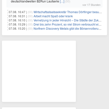
deutschlandweiten B2Run Laufserie
[…]
(00)
vor 17 Stunden
07.08. 16:47 |
(00)
Wirtschaftsstaatssekretär Thomas Dörflinger besucht Handwerksbetrieb im Kammerbezirk Freiburg
07.08. 16:31 |
(00)
Arbeit macht Spaß oder krank
07.08. 16:10 |
(00)
Vernetzung in jeder Hinsicht – Die Städte der Zukunft sind grün-blau
07.08. 15:29 |
(00)
Drei bis zehn Prozent, so viel Strom verbraucht ein Aufzug im Gebäude
07.08. 15:20 |
(00)
Northern Discovery Metals gibt die Börsennotierung an der Frankfurter Wertpapierbörse bekannt