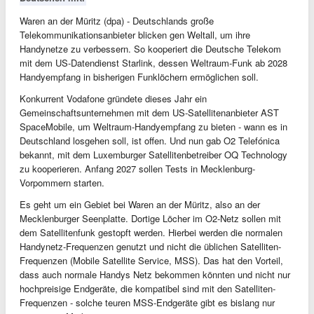
Waren an der Müritz (dpa) - Deutschlands große
Telekommunikationsanbieter blicken gen Weltall, um ihre
Handynetze zu verbessern. So kooperiert die Deutsche Telekom
mit dem US-Datendienst Starlink, dessen Weltraum-Funk ab 2028
Handyempfang in bisherigen Funklöchern ermöglichen soll.
Konkurrent Vodafone gründete dieses Jahr ein
Gemeinschaftsunternehmen mit dem US-Satellitenanbieter AST
SpaceMobile, um Weltraum-Handyempfang zu bieten - wann es in
Deutschland losgehen soll, ist offen. Und nun gab O2 Telefónica
bekannt, mit dem Luxemburger Satellitenbetreiber OQ Technology
zu kooperieren. Anfang 2027 sollen Tests in Mecklenburg-
Vorpommern starten.
Es geht um ein Gebiet bei Waren an der Müritz, also an der
Mecklenburger Seenplatte. Dortige Löcher im O2-Netz sollen mit
dem Satellitenfunk gestopft werden. Hierbei werden die normalen
Handynetz-Frequenzen genutzt und nicht die üblichen Satelliten-
Frequenzen (Mobile Satellite Service, MSS). Das hat den Vorteil,
dass auch normale Handys Netz bekommen könnten und nicht nur
hochpreisige Endgeräte, die kompatibel sind mit den Satelliten-
Frequenzen - solche teuren MSS-Endgeräte gibt es bislang nur