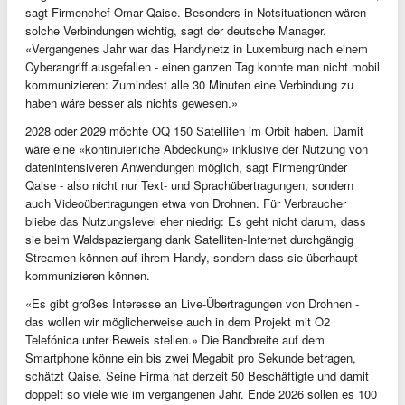
sagt Firmenchef Omar Qaise. Besonders in Notsituationen wären
solche Verbindungen wichtig, sagt der deutsche Manager.
«Vergangenes Jahr war das Handynetz in Luxemburg nach einem
Cyberangriff ausgefallen - einen ganzen Tag konnte man nicht mobil
kommunizieren: Zumindest alle 30 Minuten eine Verbindung zu
haben wäre besser als nichts gewesen.»
2028 oder 2029 möchte OQ 150 Satelliten im Orbit haben. Damit
wäre eine «kontinuierliche Abdeckung» inklusive der Nutzung von
datenintensiveren Anwendungen möglich, sagt Firmengründer
Qaise - also nicht nur Text- und Sprachübertragungen, sondern
auch Videoübertragungen etwa von Drohnen. Für Verbraucher
bliebe das Nutzungslevel eher niedrig: Es geht nicht darum, dass
sie beim Waldspaziergang dank Satelliten-Internet durchgängig
Streamen können auf ihrem Handy, sondern dass sie überhaupt
kommunizieren können.
«Es gibt großes Interesse an Live-Übertragungen von Drohnen -
das wollen wir möglicherweise auch in dem Projekt mit O2
Telefónica unter Beweis stellen.» Die Bandbreite auf dem
Smartphone könne ein bis zwei Megabit pro Sekunde betragen,
schätzt Qaise. Seine Firma hat derzeit 50 Beschäftigte und damit
doppelt so viele wie im vergangenen Jahr. Ende 2026 sollen es 100