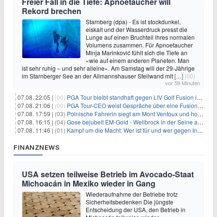
Freier Fall in die Tiefe: Apnoetaucher will
Rekord brechen
Starnberg (dpa) - Es ist stockdunkel,
eiskalt und der Wasserdruck presst die
Lunge auf einen Bruchteil ihres normalen
Volumens zusammen. Für Apnoetaucher
Minja Marinković fühlt sich die Tiefe an
«wie auf einem anderen Planeten. Man
ist sehr ruhig – und sehr alleine». Am Samstag will der 29-Jährige
im Starnberger See an der Allmannshauser Steilwand mit
[…]
(00)
vor 59 Minuten
07.08. 22:05 |
(00)
PGA Tour bleibt standhaft gegen LIV Golf Fusion in einem sich wandelnden Sportumfeld
07.08. 21:06 |
(00)
PGA Tour-CEO weist Gespräche über eine Fusion mit LIV Golf zurück und bekräftigt die Wettbewerbslandschaft
07.08. 17:59 |
(03)
Polnische Fahrerin siegt am Mont Ventoux und holt Tour-Gelb
07.08. 16:15 |
(04)
Gose bejubelt EM-Gold - Wellbrock in der Seine ausgebremst
07.08. 11:46 |
(01)
Kampf um die Macht: Wer ist für und wer gegen Infantino?
FINANZNEWS
USA setzen teilweise Betrieb im Avocado-Staat
Michoacán in Mexiko wieder in Gang
Wiederaufnahme der Betriebe trotz
Sicherheitsbedenken Die jüngste
Entscheidung der USA, den Betrieb in