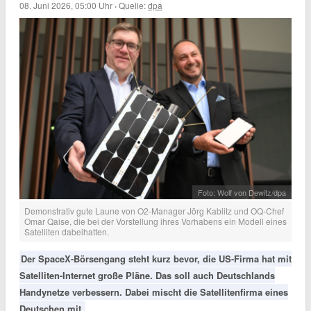
08. Juni 2026, 05:00 Uhr
·
Quelle:
dpa
Foto: Wolf von Dewitz/dpa
Demonstrativ gute Laune von O2-Manager Jörg Kablitz und OQ-Chef
Omar Qaise, die bei der Vorstellung ihres Vorhabens ein Modell eines
Satelliten dabeihatten.
Der SpaceX-Börsengang steht kurz bevor, die US-Firma hat mit
Satelliten-Internet große Pläne. Das soll auch Deutschlands
Handynetze verbessern. Dabei mischt die Satellitenfirma eines
Deutschen mit.