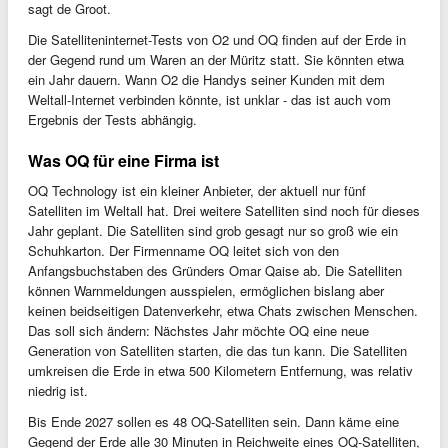
sagt de Groot.
Die Satelliteninternet-Tests von O2 und OQ finden auf der Erde in
der Gegend rund um Waren an der Müritz statt. Sie könnten etwa
ein Jahr dauern. Wann O2 die Handys seiner Kunden mit dem
Weltall-Internet verbinden könnte, ist unklar - das ist auch vom
Ergebnis der Tests abhängig.
Was OQ für eine Firma ist
OQ Technology ist ein kleiner Anbieter, der aktuell nur fünf
Satelliten im Weltall hat. Drei weitere Satelliten sind noch für dieses
Jahr geplant. Die Satelliten sind grob gesagt nur so groß wie ein
Schuhkarton. Der Firmenname OQ leitet sich von den
Anfangsbuchstaben des Gründers Omar Qaise ab. Die Satelliten
können Warnmeldungen ausspielen, ermöglichen bislang aber
keinen beidseitigen Datenverkehr, etwa Chats zwischen Menschen.
Das soll sich ändern: Nächstes Jahr möchte OQ eine neue
Generation von Satelliten starten, die das tun kann. Die Satelliten
umkreisen die Erde in etwa 500 Kilometern Entfernung, was relativ
niedrig ist.
Bis Ende 2027 sollen es 48 OQ-Satelliten sein. Dann käme eine
Gegend der Erde alle 30 Minuten in Reichweite eines OQ-Satelliten,