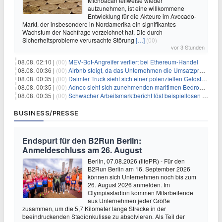
Michoacán teilweise wieder
aufzunehmen, ist eine willkommene
Entwicklung für die Akteure im Avocado-
Markt, der insbesondere in Nordamerika ein signifikantes
Wachstum der Nachfrage verzeichnet hat. Die durch
Sicherheitsprobleme verursachte Störung
[…]
(00)
vor 3 Stunden
08.08. 02:10 |
(00)
MEV-Bot-Angreifer verliert bei Ethereum-Handel
08.08. 00:36 |
(00)
Airbnb steigt, da das Unternehmen die Umsatzprognose anhebt und starkes Wachstum signalisiert
08.08. 00:35 |
(00)
Daimler Truck sieht sich einer potenziellen Geldstrafe von 1 Milliarde Euro aufgrund von EU-Emissionsvorschriften gegenüber
08.08. 00:35 |
(00)
Adnoc sieht sich zunehmenden maritimen Bedrohungen angesichts regionaler Spannungen gegenüber
08.08. 00:35 |
(00)
Schwacher Arbeitsmarktbericht löst beispiellosen Börsenanstieg aus
BUSINESS/PRESSE
Endspurt für den B2Run Berlin:
Anmeldeschluss am 26. August
Berlin, 07.08.2026 (lifePR) - Für den
B2Run Berlin am 16. September 2026
können sich Unternehmen noch bis zum
26. August 2026 anmelden. Im
Olympiastadion kommen Mitarbeitende
aus Unternehmen jeder Größe
zusammen, um die 5,7 Kilometer lange Strecke in der
beeindruckenden Stadionkulisse zu absolvieren. Als Teil der