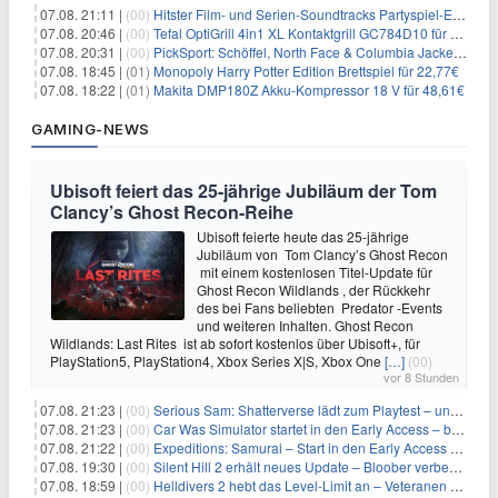
07.08. 21:11 |
(00)
Hitster Film- und Serien-Soundtracks Partyspiel-Erweiterung für 6,99€
07.08. 20:46 |
(00)
Tefal OptiGrill 4in1 XL Kontaktgrill GC784D10 für 239,99€
07.08. 20:31 |
(00)
PickSport: Schöffel, North Face & Columbia Jacken ab 39,60€
07.08. 18:45 |
(01)
Monopoly Harry Potter Edition Brettspiel für 22,77€
07.08. 18:22 |
(01)
Makita DMP180Z Akku-Kompressor 18 V für 48,61€
GAMING-NEWS
Ubisoft feiert das 25-jährige Jubiläum der Tom
Clancy’s Ghost Recon-Reihe
Ubisoft feierte heute das 25-jährige
Jubiläum von Tom Clancy’s Ghost Recon
mit einem kostenlosen Titel-Update für
Ghost Recon Wildlands , der Rückkehr
des bei Fans beliebten Predator -Events
und weiteren Inhalten. Ghost Recon
Wildlands: Last Rites ist ab sofort kostenlos über Ubisoft+, für
PlayStation5, PlayStation4, Xbox Series X|S, Xbox One
[…]
(00)
vor 8 Stunden
07.08. 21:23 |
(00)
Serious Sam: Shatterverse lädt zum Playtest – und erscheint schon bald!
07.08. 21:23 |
(00)
Car Was Simulator startet in den Early Access – bald gehts los!
07.08. 21:22 |
(00)
Expeditions: Samurai – Start in den Early Access ab heute im feudalen Japan
07.08. 19:30 |
(00)
Silent Hill 2 erhält neues Update – Bloober verbessert Grafik und Performance
07.08. 18:59 |
(00)
Helldivers 2 hebt das Level-Limit an – Veteranen können endlich weiter aufsteigen