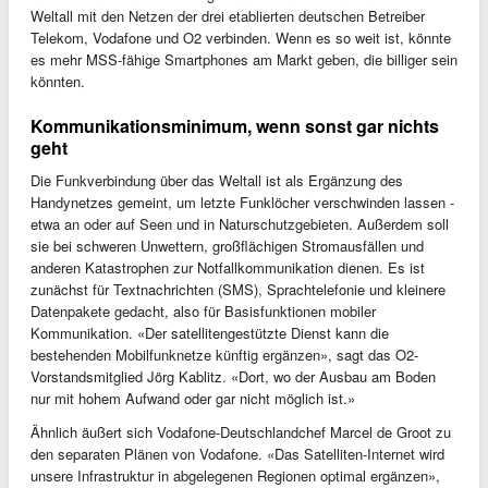
Weltall mit den Netzen der drei etablierten deutschen Betreiber
Telekom, Vodafone und O2 verbinden. Wenn es so weit ist, könnte
es mehr MSS-fähige Smartphones am Markt geben, die billiger sein
könnten.
Kommunikationsminimum, wenn sonst gar nichts
geht
Die Funkverbindung über das Weltall ist als Ergänzung des
Handynetzes gemeint, um letzte Funklöcher verschwinden lassen -
etwa an oder auf Seen und in Naturschutzgebieten. Außerdem soll
sie bei schweren Unwettern, großflächigen Stromausfällen und
anderen Katastrophen zur Notfallkommunikation dienen. Es ist
zunächst für Textnachrichten (SMS), Sprachtelefonie und kleinere
Datenpakete gedacht, also für Basisfunktionen mobiler
Kommunikation. «Der satellitengestützte Dienst kann die
bestehenden Mobilfunknetze künftig ergänzen», sagt das O2-
Vorstandsmitglied Jörg Kablitz. «Dort, wo der Ausbau am Boden
nur mit hohem Aufwand oder gar nicht möglich ist.»
Ähnlich äußert sich Vodafone-Deutschlandchef Marcel de Groot zu
den separaten Plänen von Vodafone. «Das Satelliten-Internet wird
unsere Infrastruktur in abgelegenen Regionen optimal ergänzen»,