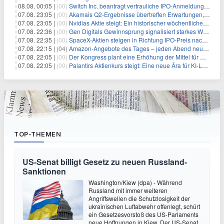
08.08. 00:05 |
(00)
Switch Inc. beantragt vertrauliche IPO-Anmeldung im Zuge des AI-Booms
07.08. 23:05 |
(00)
Akamais Q2-Ergebnisse übertreffen Erwartungen, doch Aktien fallen: Ein tieferer Blick
07.08. 23:05 |
(00)
Nvidias Aktie steigt: Ein historischer wöchentlicher Anstieg, getrieben von Innovation und Marktnachfrage
07.08. 22:36 |
(00)
Gen Digitals Gewinnsprung signalisiert starkes Wachstum im Cybersecurity-Sektor
07.08. 22:35 |
(00)
SpaceX-Aktien steigen in Richtung IPO-Preis nach Rallye von 327 Milliarden Dollar
07.08. 22:15 |
(04)
Amazon-Angebote des Tages – jeden Abend neue Deals zum Stöbern
07.08. 22:05 |
(00)
Der Kongress plant eine Erhöhung der Mittel für Quantencomputing, während der globale Wettlauf an Intensität gewinnt
07.08. 22:05 |
(00)
Palantirs Aktienkurs steigt: Eine neue Ära für KI-Lösungen
TOP-THEMEN
US-Senat billigt Gesetz zu neuen Russland-
Sanktionen
Washington/Kiew (dpa) - Während
Russland mit immer weiteren
Angriffswellen die Schutzlosigkeit der
ukrainischen Luftabwehr offenlegt, schürt
ein Gesetzesvorstoß des US-Parlaments
neue Hoffnungen in Kiew. Der US-Senat