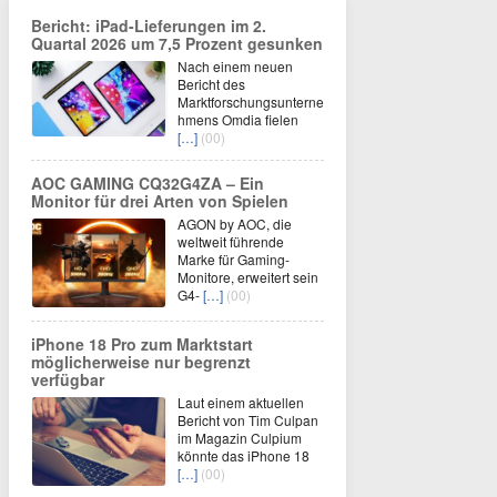
Bericht: iPad-Lieferungen im 2.
Quartal 2026 um 7,5 Prozent gesunken
Nach einem neuen
Bericht des
Marktforschungsunterne
hmens Omdia fielen
[…]
(00)
AOC GAMING CQ32G4ZA – Ein
Monitor für drei Arten von Spielen
AGON by AOC, die
weltweit führende
Marke für Gaming-
Monitore, erweitert sein
G4-
[…]
(00)
iPhone 18 Pro zum Marktstart
möglicherweise nur begrenzt
verfügbar
Laut einem aktuellen
Bericht von Tim Culpan
im Magazin Culpium
könnte das iPhone 18
[…]
(00)