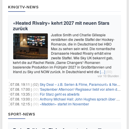
KINO/TV-NEWS
«Heated Rivalry» kehrt 2027 mit neuen Stars
zurück
Justice Smith und Charlie Gillespie
verstärken die zweite Staffel der Hockey-
Romanze, die in Deutschland bei HBO
Max zu sehen sein wird. Die romantische
Dramaserie Heated Rivalry erhält eine
zweite Staffel. Wie Sky UK bekannt gab,
kehrt die auf Rachel Reids „Game Changers“-Romanen
basierende Produktion im Frühjahr 2027 in Großbritannien und
Irland zu Sky und NOW zurück. In Deutschland wird die
[…]
(00)
vor 10 Stunden
07.08. 19:11 |
(02)
Sky Deal – z.B. Serien & Filme, Paramount+ & Netflix für 19,99€/Monat
07.08. 17:00 |
(00)
'September Afternoon'-Regisseur liebt vor allem die 'Banalität' in seinen Filmen
07.08. 13:35 |
(00)
Für Starz geht es abwärts
07.08. 13:00 |
(00)
Anthony Michael Hall: John Hughes sprach über eine Fortsetzung von 'The Breakfast Club'
07.08. 12:15 |
(00)
«Madden» startet im November
SPORT-NEWS