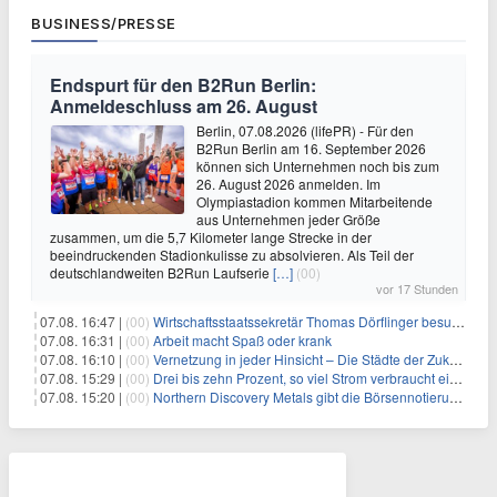
BUSINESS/PRESSE
Endspurt für den B2Run Berlin:
Anmeldeschluss am 26. August
Berlin, 07.08.2026 (lifePR) - Für den
B2Run Berlin am 16. September 2026
können sich Unternehmen noch bis zum
26. August 2026 anmelden. Im
Olympiastadion kommen Mitarbeitende
aus Unternehmen jeder Größe
zusammen, um die 5,7 Kilometer lange Strecke in der
beeindruckenden Stadionkulisse zu absolvieren. Als Teil der
deutschlandweiten B2Run Laufserie
[…]
(00)
vor 17 Stunden
07.08. 16:47 |
(00)
Wirtschaftsstaatssekretär Thomas Dörflinger besucht Handwerksbetrieb im Kammerbezirk Freiburg
07.08. 16:31 |
(00)
Arbeit macht Spaß oder krank
07.08. 16:10 |
(00)
Vernetzung in jeder Hinsicht – Die Städte der Zukunft sind grün-blau
07.08. 15:29 |
(00)
Drei bis zehn Prozent, so viel Strom verbraucht ein Aufzug im Gebäude
07.08. 15:20 |
(00)
Northern Discovery Metals gibt die Börsennotierung an der Frankfurter Wertpapierbörse bekannt