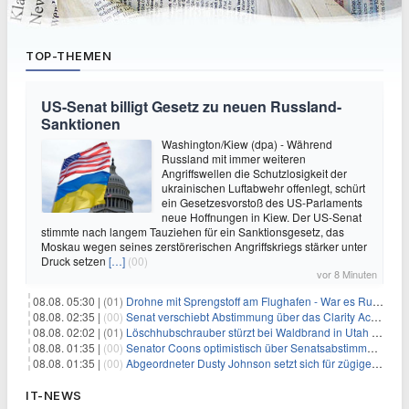
TOP-THEMEN
US-Senat billigt Gesetz zu neuen Russland-
Sanktionen
Washington/Kiew (dpa) - Während
Russland mit immer weiteren
Angriffswellen die Schutzlosigkeit der
ukrainischen Luftabwehr offenlegt, schürt
ein Gesetzesvorstoß des US-Parlaments
neue Hoffnungen in Kiew. Der US-Senat
stimmte nach langem Tauziehen für ein Sanktionsgesetz, das
Moskau wegen seines zerstörerischen Angriffskriegs stärker unter
Druck setzen
[…]
(00)
vor 8 Minuten
08.08. 05:30 |
(01)
Drohne mit Sprengstoff am Flughafen - War es Russland?
08.08. 02:35 |
(00)
Senat verschiebt Abstimmung über das Clarity Act: Auswirkungen auf Unternehmen und das Vertrauen der Investoren
08.08. 02:02 |
(01)
Löschhubschrauber stürzt bei Waldbrand in Utah ab
08.08. 01:35 |
(00)
Senator Coons optimistisch über Senatsabstimmungen angesichts von Finanzierungsbedenken
08.08. 01:35 |
(00)
Abgeordneter Dusty Johnson setzt sich für zügige Regierungsfinanzierung angesichts von Shutdown-Risiken ein
IT-NEWS