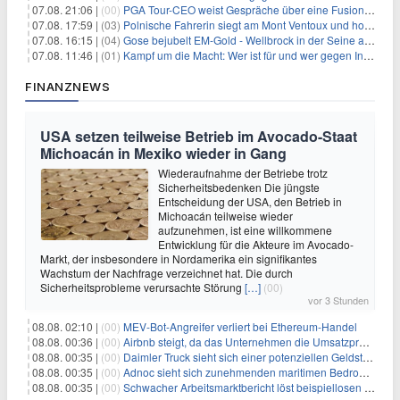
07.08. 21:06 |
(00)
PGA Tour-CEO weist Gespräche über eine Fusion mit LIV Golf zurück und bekräftigt die Wettbewerbslandschaft
07.08. 17:59 |
(03)
Polnische Fahrerin siegt am Mont Ventoux und holt Tour-Gelb
07.08. 16:15 |
(04)
Gose bejubelt EM-Gold - Wellbrock in der Seine ausgebremst
07.08. 11:46 |
(01)
Kampf um die Macht: Wer ist für und wer gegen Infantino?
FINANZNEWS
USA setzen teilweise Betrieb im Avocado-Staat
Michoacán in Mexiko wieder in Gang
Wiederaufnahme der Betriebe trotz
Sicherheitsbedenken Die jüngste
Entscheidung der USA, den Betrieb in
Michoacán teilweise wieder
aufzunehmen, ist eine willkommene
Entwicklung für die Akteure im Avocado-
Markt, der insbesondere in Nordamerika ein signifikantes
Wachstum der Nachfrage verzeichnet hat. Die durch
Sicherheitsprobleme verursachte Störung
[…]
(00)
vor 3 Stunden
08.08. 02:10 |
(00)
MEV-Bot-Angreifer verliert bei Ethereum-Handel
08.08. 00:36 |
(00)
Airbnb steigt, da das Unternehmen die Umsatzprognose anhebt und starkes Wachstum signalisiert
08.08. 00:35 |
(00)
Daimler Truck sieht sich einer potenziellen Geldstrafe von 1 Milliarde Euro aufgrund von EU-Emissionsvorschriften gegenüber
08.08. 00:35 |
(00)
Adnoc sieht sich zunehmenden maritimen Bedrohungen angesichts regionaler Spannungen gegenüber
08.08. 00:35 |
(00)
Schwacher Arbeitsmarktbericht löst beispiellosen Börsenanstieg aus