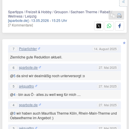
Spartipps / Freizeit & Hobby / Groupon / Sachsen Therme / Rabatt /
Wellness / Leipzig
[sparbote.de]
·
13.05.2026
·
15:25 Uhr
[7 Kommentare]
Polarlichter
7
14. August 2025
Ziemliche gute Reduktion aktuell.
sparbote.de
6
27. Mai 2025
@
5
da sind wir dealmäßig noch unterversorgt :o
a4quattro
5
27. Mai 2025
@
4
- bin aus Ö - alles zu weit weg für mich ....
sparbote.de
4
27. Mai 2025
@
3
wir haben auch Mauritius Therme Köln, Rhein-Main-Therme und
Ostseetherme im Angebot :)
a4quattro
3
27. Mai 2025