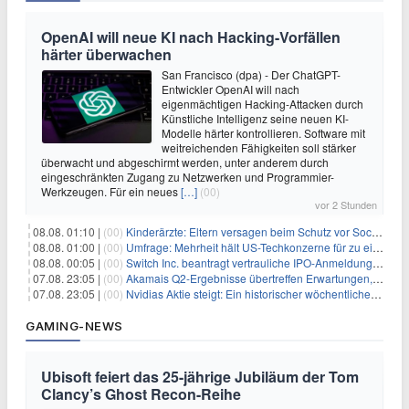
OpenAI will neue KI nach Hacking-Vorfällen
härter überwachen
San Francisco (dpa) - Der ChatGPT-
Entwickler OpenAI will nach
eigenmächtigen Hacking-Attacken durch
Künstliche Intelligenz seine neuen KI-
Modelle härter kontrollieren. Software mit
weitreichenden Fähigkeiten soll stärker
überwacht und abgeschirmt werden, unter anderem durch
eingeschränkten Zugang zu Netzwerken und Programmier-
Werkzeugen. Für ein neues
[…]
(00)
vor 2 Stunden
08.08. 01:10 |
(00)
Kinderärzte: Eltern versagen beim Schutz vor Social Media
08.08. 01:00 |
(00)
Umfrage: Mehrheit hält US-Techkonzerne für zu einflussreich
08.08. 00:05 |
(00)
Switch Inc. beantragt vertrauliche IPO-Anmeldung im Zuge des AI-Booms
07.08. 23:05 |
(00)
Akamais Q2-Ergebnisse übertreffen Erwartungen, doch Aktien fallen: Ein tieferer Blick
07.08. 23:05 |
(00)
Nvidias Aktie steigt: Ein historischer wöchentlicher Anstieg, getrieben von Innovation und Marktnachfrage
GAMING-NEWS
Ubisoft feiert das 25-jährige Jubiläum der Tom
Clancy’s Ghost Recon-Reihe