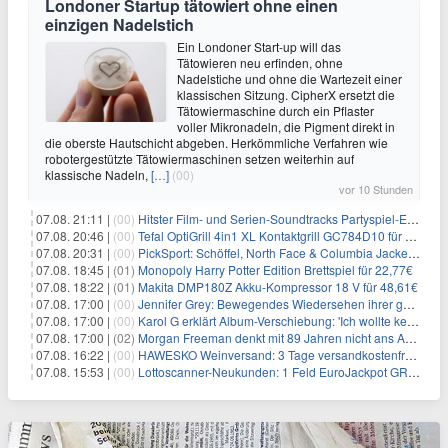
Londoner Startup tätowiert ohne einen
einzigen Nadelstich
Ein Londoner Start-up will das
Tätowieren neu erfinden, ohne
Nadelstiche und ohne die Wartezeit einer
klassischen Sitzung. CipherX ersetzt die
Tätowiermaschine durch ein Pflaster
voller Mikronadeln, die Pigment direkt in
die oberste Hautschicht abgeben. Herkömmliche Verfahren wie
robotergestützte Tätowiermaschinen setzen weiterhin auf
klassische Nadeln,
[…]
(00)
vor 10 Stunden
07.08. 21:11 |
(00)
Hitster Film- und Serien-Soundtracks Partyspiel-Erweiterung für 6,99€
07.08. 20:46 |
(00)
Tefal OptiGrill 4in1 XL Kontaktgrill GC784D10 für 239,99€
07.08. 20:31 |
(00)
PickSport: Schöffel, North Face & Columbia Jacken ab 39,60€
07.08. 18:45 |
(01)
Monopoly Harry Potter Edition Brettspiel für 22,77€
07.08. 18:22 |
(01)
Makita DMP180Z Akku-Kompressor 18 V für 48,61€
07.08. 17:00 |
(00)
Jennifer Grey: Bewegendes Wiedersehen ihrer geschiedenen Eltern kurz vor dem Tod ihrer Mutter
07.08. 17:00 |
(00)
Karol G erklärt Album-Verschiebung: 'Ich wollte keine persönliche Situation ausnutzen'
07.08. 17:00 |
(02)
Morgan Freeman denkt mit 89 Jahren nicht ans Aufhören
07.08. 16:22 |
(00)
HAWESKO Weinversand: 3 Tage versandkostenfrei bestellen (MBW 25€)
07.08. 15:53 |
(00)
Lottoscanner-Neukunden: 1 Feld EuroJackpot GRATIS spielen