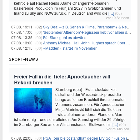
kehrt die auf Rachel Reids „Game Changers“-Romanen
basierende Produktion im Frühjahr 2027 in Großbritannien und
Irland zu Sky und NOW zurück. In Deutschland wird die
[…]
(00)
vor 10 Stunden
07.08. 19:11 |
(02)
Sky Deal – z.B. Serien & Filme, Paramount+ & Netflix für 19,99€/Monat
07.08. 17:00 |
(00)
'September Afternoon'-Regisseur liebt vor allem die 'Banalität' in seinen Filmen
07.08. 13:35 |
(00)
Für Starz geht es abwärts
07.08. 13:00 |
(00)
Anthony Michael Hall: John Hughes sprach über eine Fortsetzung von 'The Breakfast Club'
07.08. 12:15 |
(00)
«Madden» startet im November
SPORT-NEWS
Freier Fall in die Tiefe: Apnoetaucher will
Rekord brechen
Starnberg (dpa) - Es ist stockdunkel,
eiskalt und der Wasserdruck presst die
Lunge auf einen Bruchteil ihres normalen
Volumens zusammen. Für Apnoetaucher
Minja Marinković fühlt sich die Tiefe an
«wie auf einem anderen Planeten. Man
ist sehr ruhig – und sehr alleine». Am Samstag will der 29-Jährige
im Starnberger See an der Allmannshauser Steilwand mit
[…]
(00)
vor 59 Minuten
07.08. 22:05 |
(00)
PGA Tour bleibt standhaft gegen LIV Golf Fusion in einem sich wandelnden Sportumfeld