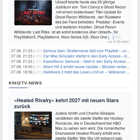
Ubisoft feierte heute das 25-jährige
Jubiläum von Tom Clancy’s Ghost Recon
mit einem kostenlosen Titel-Update für
Ghost Recon Wildlands , der Rückkehr
des bei Fans beliebten Predator -Events
und weiteren Inhalten. Ghost Recon
Wildlands: Last Rites ist ab sofort kostenlos über Ubisoft+, für
PlayStation5, PlayStation4, Xbox Series X|S, Xbox One
[…]
(00)
vor 8 Stunden
07.08. 21:23 |
(00)
Serious Sam: Shatterverse lädt zum Playtest – und erscheint schon bald!
07.08. 21:23 |
(00)
Car Was Simulator startet in den Early Access – bald gehts los!
07.08. 21:22 |
(00)
Expeditions: Samurai – Start in den Early Access ab heute im feudalen Japan
07.08. 19:30 |
(00)
Silent Hill 2 erhält neues Update – Bloober verbessert Grafik und Performance
07.08. 18:59 |
(00)
Helldivers 2 hebt das Level-Limit an – Veteranen können endlich weiter aufsteigen
KINO/TV-NEWS
«Heated Rivalry» kehrt 2027 mit neuen Stars
zurück
Justice Smith und Charlie Gillespie
verstärken die zweite Staffel der Hockey-
Romanze, die in Deutschland bei HBO
Max zu sehen sein wird. Die romantische
Dramaserie Heated Rivalry erhält eine
zweite Staffel. Wie Sky UK bekannt gab,