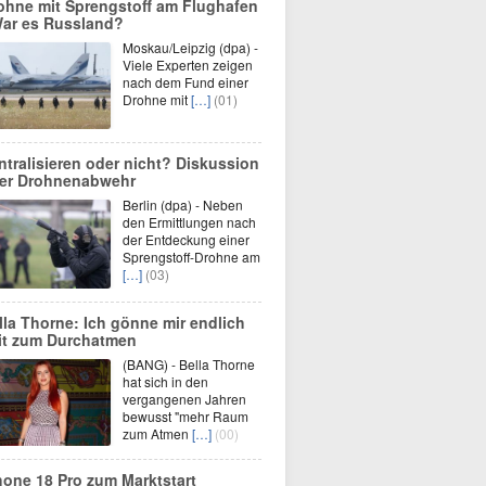
ohne mit Sprengstoff am Flughafen
War es Russland?
Moskau/Leipzig (dpa) -
Viele Experten zeigen
nach dem Fund einer
Drohne mit
[…]
(01)
ntralisieren oder nicht? Diskussion
er Drohnenabwehr
Berlin (dpa) - Neben
den Ermittlungen nach
der Entdeckung einer
Sprengstoff-Drohne am
[…]
(03)
lla Thorne: Ich gönne mir endlich
it zum Durchatmen
(BANG) - Bella Thorne
hat sich in den
vergangenen Jahren
bewusst "mehr Raum
zum Atmen
[…]
(00)
hone 18 Pro zum Marktstart