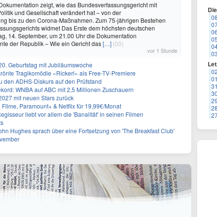
okumentation zeigt, wie das Bundesverfassungsgericht mit
Di
olitik und Gesellschaft verändert hat – von der
0
ung bis zu den Corona-Maßnahmen. Zum 75-jährigen Bestehen
0
ssungsgerichts widmet Das Erste dem höchsten deutschen
0
ag, 14. September, um 21.00 Uhr die Dokumentation
0
te der Republik – Wie ein Gericht das
[…]
(00)
0
vor 1 Stunde
0
Let
20. Geburtstag mit Jubiläumswoche
0
krönte Tragikomödie «Rickerl» als Free-TV-Premiere
0
ku den ADHS-Diskurs auf den Prüfstand
3
 Rekord: WNBA auf ABC mit 2,5 Millionen Zuschauern
3
2027 mit neuen Stars zurück
2
& Filme, Paramount+ & Netflix für 19,99€/Monat
2
gisseur liebt vor allem die 'Banalität' in seinen Filmen
2
ts
ohn Hughes sprach über eine Fortsetzung von 'The Breakfast Club'
ovember