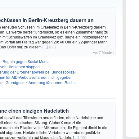
Schüssen in Berlin-Kreuzberg dauern an
n erneuten Schüssen im Graefekiez in Berlin-Kreuzberg dauern
 an. Es werde derzeit untersucht, ob es einen Zusammenhang zu
en mit Schusswaffen im Graefekiez gibt, sagte ein Polizeisprecher
 Vorfall am Freitag war gegen 20: 40 Uhr ein 22-jähriger Mann
 Das Opfer saß zu diesem
[…]
(00)
vor 7 Minuten
rte Regeln gegen Social Media
ng von Uferzonen stoppen
sierung der Drohnenabwehr bei Bundespolizei
gen für AfD-Verbotsverfahren nicht gegeben
gen Grundgesetz-Änderung für queere Rechte
hne einen einzigen Nadelstich
rt-up will das Tätowieren neu erfinden, ohne Nadelstiche und
it einer klassischen Sitzung. CipherX ersetzt die
durch ein Pflaster voller Mikronadeln, die Pigment direkt in die
cht abgeben. Herkömmliche Verfahren wie robotergestützte
n setzen weiterhin auf klassische Nadeln,
[…]
(00)