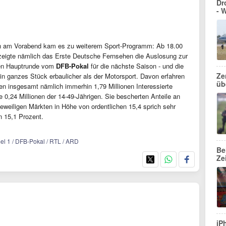
Dr
- 
 am Vorabend kam es zu weiterem Sport-Programm: Ab 18.00
zeigte nämlich das Erste Deutsche Fernsehen die Auslosung zur
en Hauptrunde vom
DFB-Pokal
für die nächste Saison - und die
Ze
 ein ganzes Stück erbaulicher als der Motorsport. Davon erfahren
üb
ten insgesamt nämlich immerhin 1,79 Millionen Interessierte
e 0,24 Millionen der 14-49-Jährigen. Sie bescherten Anteile an
jeweiligen Märkten in Höhe von ordentlichen 15,4 sprich sehr
n 15,1 Prozent.
mel 1 / DFB-Pokal / RTL / ARD
Be
Ze
iP