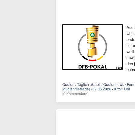
Auch
Uhr 
erst
lief
woll
sowi
den 
gute
Quoten / Täglich aktuell / Quotennews / For
[quotenmeter.de]
·
07.06.2026
·
07:51 Uhr
[0 Kommentare]