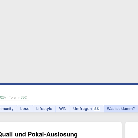
926
) · Forum (
830
)
munity
Lose
Lifestyle
WIN
Umfragen
Was ist klamm?
$$
Quali und Pokal-Auslosung