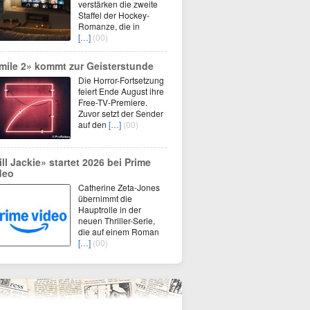
verstärken die zweite
Staffel der Hockey-
Romanze, die in
[…]
(00)
mile 2» kommt zur Geisterstunde
Die Horror-Fortsetzung
feiert Ende August ihre
Free-TV-Premiere.
Zuvor setzt der Sender
auf den
[…]
(00)
ill Jackie» startet 2026 bei Prime
deo
Catherine Zeta-Jones
übernimmt die
Hauptrolle in der
neuen Thriller-Serie,
die auf einem Roman
[…]
(00)