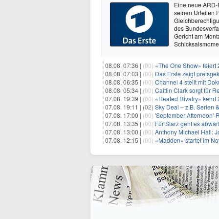
Eine neue ARD-D
seinen Urteilen P
Gleichberechtig
des Bundesverfa
Gericht am Mont
Schicksalsmomen
08.08. 07:36 |
(00)
«The One Show» feiert 
08.08. 07:03 |
(00)
Das Erste zeigt preisge
08.08. 06:35 |
(00)
Channel 4 stellt mit Do
08.08. 05:34 |
(00)
Caitlin Clark sorgt für
07.08. 19:39 |
(00)
«Heated Rivalry» kehrt 
07.08. 19:11 |
(02)
Sky Deal – z.B. Serien 
07.08. 17:00 |
(00)
'September Afternoon'-Re
07.08. 13:35 |
(00)
Für Starz geht es abwär
07.08. 13:00 |
(00)
Anthony Michael Hall: J
07.08. 12:15 |
(00)
«Madden» startet im N