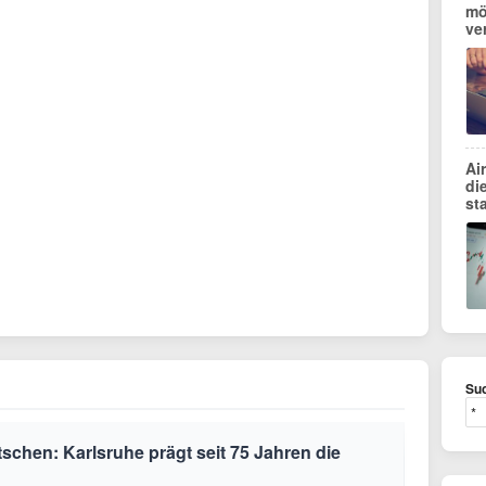
mö
ve
Ai
di
st
Suc
schen: Karlsruhe prägt seit 75 Jahren die