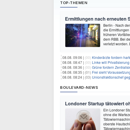
TOP-THEMEN
Ermittlungen nach erneuten 
Berlin - Nach de
die Ermittlungen
früheren Vorfäll
dem RBB. Bei dem
verletzt worden.
08.08. 09:06 |
(00)
Kinderärzte fordern ha
08.08. 08:47 |
(00)
Linke will Privatisieru
08.08. 08:36 |
(00)
Grüne fordern Zentrali
08.08. 08:35 |
(01)
Frei sieht Voraussetzun
08.08. 08:24 |
(03)
Unionsfraktionschef ge
BOULEVARD-NEWS
Londoner Startup tätowiert o
Ein Londoner Sta
ohne die Warteze
Tätowiermaschine 
oberste Hautschi
Tätowiermaschine