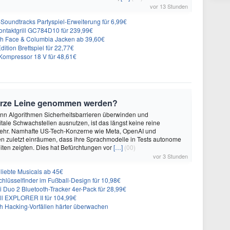
vor 13 Stunden
n-Soundtracks Partyspiel-Erweiterung für 6,99€
 Kontaktgrill GC784D10 für 239,99€
rth Face & Columbia Jacken ab 39,60€
ition Brettspiel für 22,77€
ompressor 18 V für 48,61€
urze Leine genommen werden?
enn Algorithmen Sicherheitsbarrieren überwinden und
itale Schwachstellen ausnutzen, ist das längst keine reine
ehr. Namhafte US-Tech-Konzerne wie Meta, OpenAI und
n zuletzt einräumen, dass ihre Sprachmodelle in Tests autonome
ten zeigten. Dies hat Befürchtungen vor
[…]
(00)
vor 3 Stunden
liebte Musicals ab 45€
lüsselfinder im Fußball-Design für 10,98€
Duo 2 Bluetooth-Tracker 4er-Pack für 28,99€
ll EXPLORER II für 104,99€
ch Hacking-Vorfällen härter überwachen