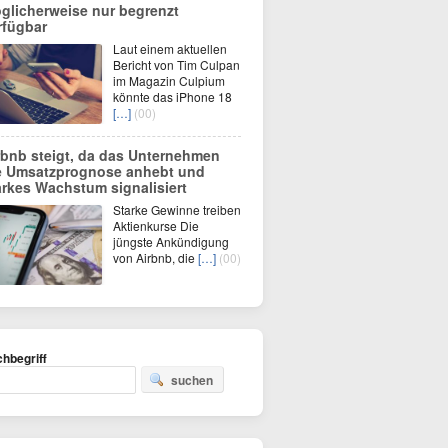
glicherweise nur begrenzt
rfügbar
Laut einem aktuellen
Bericht von Tim Culpan
im Magazin Culpium
könnte das iPhone 18
[…]
(00)
rbnb steigt, da das Unternehmen
e Umsatzprognose anhebt und
arkes Wachstum signalisiert
Starke Gewinne treiben
Aktienkurse Die
jüngste Ankündigung
von Airbnb, die
[…]
(00)
hbegriff
suchen