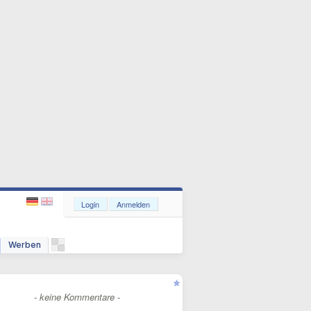
Login
Anmelden
Werben
- keine Kommentare -