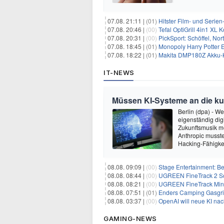
07.08. 21:11 |
(01)
Hitster Film- und Serie
07.08. 20:46 |
(00)
Tefal OptiGrill 4in1 XL
07.08. 20:31 |
(00)
PickSport: Schöffel, No
07.08. 18:45 |
(01)
Monopoly Harry Potter Ed
07.08. 18:22 |
(01)
Makita DMP180Z Akku-K
IT-NEWS
Müssen KI-Systeme an die k
Berlin (dpa) - W
eigenständig dig
Zukunftsmusik m
Anthropic musste
Hacking-Fähigkei
08.08. 09:09 |
(00)
Stage Entertainment: Be
08.08. 08:44 |
(00)
UGREEN FineTrack 2 Sch
08.08. 08:21 |
(00)
UGREEN FineTrack Mini 
08.08. 07:51 |
(01)
Enders Camping Gasgri
08.08. 03:37 |
(00)
OpenAI will neue KI na
GAMING-NEWS