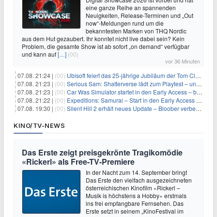
eine ganze Reihe an spannenden
Neuigkeiten, Release-Terminen und „Out
now“-Meldungen rund um die
bekanntesten Marken von THQ Nordic
aus dem Hut gezaubert. Ihr konntet nicht live dabei sein? Kein
Problem, die gesamte Show ist ab sofort „on demand“ verfügbar
und kann auf
[…]
(00)
vor 36 Minuten
07.08. 21:24 |
(00)
Ubisoft feiert das 25-jährige Jubiläum der Tom Clancy’s Ghost Recon-Reihe
07.08. 21:23 |
(00)
Serious Sam: Shatterverse lädt zum Playtest – und erscheint schon bald!
07.08. 21:23 |
(00)
Car Was Simulator startet in den Early Access – bald gehts los!
07.08. 21:22 |
(00)
Expeditions: Samurai – Start in den Early Access ab heute im feudalen Japan
07.08. 19:30 |
(00)
Silent Hill 2 erhält neues Update – Bloober verbessert Grafik und Performance
KINO/TV-NEWS
Das Erste zeigt preisgekrönte Tragikomödie
«Rickerl» als Free-TV-Premiere
In der Nacht zum 14. September bringt
Das Erste den vielfach ausgezeichneten
österreichischen Kinofilm «Rickerl –
Musik is höchstens a Hobby» erstmals
ins frei empfangbare Fernsehen. Das
Erste setzt in seinem „KinoFestival im