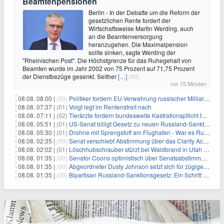
Beamtenpensionen
Berlin - In der Debatte um die Reform der
gesetzlichen Rente fordert der
Wirtschaftsweise Martin Werding, auch
an die Beamtenversorgung
heranzugehen. Die Maximalpension
sollte sinken, sagte Werding der
"Rheinischen Post". Die Höchstgrenze für das Ruhegehalt von
Beamten wurde im Jahr 2002 von 75 Prozent auf 71,75 Prozent
der Dienstbezüge gesenkt. Seither
[…]
(00)
vor 15 Minuten
08.08. 08:00 |
(00)
Politiker fordern EU-Verwahrung russischer Milliarden
08.08. 07:37 |
(01)
Voigt legt im Rentenstreit nach
08.08. 07:11 |
(02)
Tierärzte fordern bundesweite Kastrationspflicht für Katzen
08.08. 05:51 |
(01)
US-Senat billigt Gesetz zu neuen Russland-Sanktionen
08.08. 05:30 |
(01)
Drohne mit Sprengstoff am Flughafen - War es Russland?
08.08. 02:35 |
(00)
Senat verschiebt Abstimmung über das Clarity Act: Auswirkungen auf Unternehmen und das Vertrauen der Investoren
08.08. 02:02 |
(01)
Löschhubschrauber stürzt bei Waldbrand in Utah ab
08.08. 01:35 |
(00)
Senator Coons optimistisch über Senatsabstimmungen angesichts von Finanzierungsbedenken
08.08. 01:35 |
(00)
Abgeordneter Dusty Johnson setzt sich für zügige Regierungsfinanzierung angesichts von Shutdown-Risiken ein
08.08. 01:35 |
(00)
Bipartisan Russland-Sanktionsgesetz: Ein Schritt in Richtung Energieunabhängigkeit