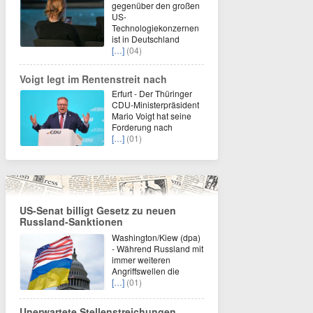
gegenüber den großen
US-
Technologiekonzernen
ist in Deutschland
[…]
(04)
Voigt legt im Rentenstreit nach
Erfurt - Der Thüringer
CDU-Ministerpräsident
Mario Voigt hat seine
Forderung nach
[…]
(01)
US-Senat billigt Gesetz zu neuen
Russland-Sanktionen
Washington/Kiew (dpa)
- Während Russland mit
immer weiteren
Angriffswellen die
[…]
(01)
Unerwartete Stellenstreichungen