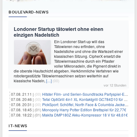
BOULEVARD-NEWS
Londoner Startup tätowiert ohne einen
einzigen Nadelstich
Ein Londoner Start-up will das
Tätowieren neu erfinden, ohne
Nadelstiche und ohne die Wartezeit einer
klassischen Sitzung. CipherX ersetzt die
Tätowiermaschine durch ein Pflaster
voller Mikronadeln, die Pigment direkt in
die oberste Hautschicht abgeben. Herkömmliche Verfahren wie
robotergestützte Tätowiermaschinen setzen weiterhin auf
klassische Nadeln,
[…]
(00)
vor 12 Stunden
07.08. 21:11 |
(00)
Hitster Film- und Serien-Soundtracks Partyspiel-Erweiterung für 6,99€
07.08. 20:46 |
(00)
Tefal OptiGrill 4in1 XL Kontaktgrill GC784D10 für 239,99€
07.08. 20:31 |
(00)
PickSport: Schöffel, North Face & Columbia Jacken ab 39,60€
07.08. 18:45 |
(01)
Monopoly Harry Potter Edition Brettspiel für 22,77€
07.08. 18:22 |
(01)
Makita DMP180Z Akku-Kompressor 18 V für 48,61€
IT-NEWS