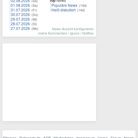
Top
News
02.08.2026
(So)
01.08.2026
Populäre News
(Sa)
(14d)
31.07.2026
Heiß diskutiert
(Fr)
(14d)
30.07.2026
(Do)
29.07.2026
(Mi)
28.07.2026
(Di)
27.07.2026
(Mo)
News-Ansicht konfigurieren
meine Kommentare
|
Ignore
|
Notifies
Sitemap
Datenschutz
AGB
Mediadaten
Impressum
Home
Forum
News