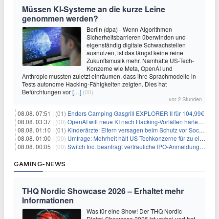
Müssen KI-Systeme an die kurze Leine
genommen werden?
Berlin (dpa) - Wenn Algorithmen
Sicherheitsbarrieren überwinden und
eigenständig digitale Schwachstellen
ausnutzen, ist das längst keine reine
Zukunftsmusik mehr. Namhafte US-Tech-
Konzerne wie Meta, OpenAI und
Anthropic mussten zuletzt einräumen, dass ihre Sprachmodelle in
Tests autonome Hacking-Fähigkeiten zeigten. Dies hat
Befürchtungen vor
[…]
(00)
vor 2 Stunden
08.08. 07:51 |
(01)
Enders Camping Gasgrill EXPLORER II für 104,99€
08.08. 03:37 |
(00)
OpenAI will neue KI nach Hacking-Vorfällen härter überwachen
08.08. 01:10 |
(01)
Kinderärzte: Eltern versagen beim Schutz vor Social Media
08.08. 01:00 |
(00)
Umfrage: Mehrheit hält US-Techkonzerne für zu einflussreich
08.08. 00:05 |
(00)
Switch Inc. beantragt vertrauliche IPO-Anmeldung im Zuge des AI-Booms
GAMING-NEWS
THQ Nordic Showcase 2026 – Erhaltet mehr
Informationen
Was für eine Show! Der THQ Nordic
Digital Showcase 2026 ist vorbei und hat