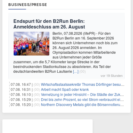
BUSINESS/PRESSE
Endspurt für den B2Run Berlin:
Anmeldeschluss am 26. August
Berlin, 07.08.2026 (lifePR) - Für den
B2Run Berlin am 16. September 2026
können sich Unternehmen noch bis zum
26. August 2026 anmelden. Im
Olympiastadion kommen Mitarbeitende
aus Unternehmen jeder Größe
zusammen, um die 5,7 Kilometer lange Strecke in der
beeindruckenden Stadionkulisse zu absolvieren. Als Teil der
deutschlandweiten B2Run Laufserie
[…]
(00)
vor 19 Stunden
07.08. 16:47 |
(00)
Wirtschaftsstaatssekretär Thomas Dörflinger besucht Handwerksbetrieb im Kammerbezirk Freiburg
07.08. 16:31 |
(00)
Arbeit macht Spaß oder krank
07.08. 16:10 |
(00)
Vernetzung in jeder Hinsicht – Die Städte der Zukunft sind grün-blau
07.08. 15:29 |
(00)
Drei bis zehn Prozent, so viel Strom verbraucht ein Aufzug im Gebäude
07.08. 15:20 |
(00)
Northern Discovery Metals gibt die Börsennotierung an der Frankfurter Wertpapierbörse bekannt