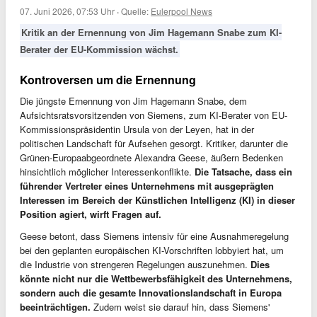
07. Juni 2026, 07:53 Uhr
·
Quelle:
Eulerpool News
Kritik an der Ernennung von Jim Hagemann Snabe zum KI-
Berater der EU-Kommission wächst.
Kontroversen um die Ernennung
Die jüngste Ernennung von Jim Hagemann Snabe, dem
Aufsichtsratsvorsitzenden von Siemens, zum KI-Berater von EU-
Kommissionspräsidentin Ursula von der Leyen, hat in der
politischen Landschaft für Aufsehen gesorgt. Kritiker, darunter die
Grünen-Europaabgeordnete Alexandra Geese, äußern Bedenken
hinsichtlich möglicher Interessenkonflikte.
Die Tatsache, dass ein
führender Vertreter eines Unternehmens mit ausgeprägten
Interessen im Bereich der Künstlichen Intelligenz (KI) in dieser
Position agiert, wirft Fragen auf.
Geese betont, dass Siemens intensiv für eine Ausnahmeregelung
bei den geplanten europäischen KI-Vorschriften lobbyiert hat, um
die Industrie von strengeren Regelungen auszunehmen.
Dies
könnte nicht nur die Wettbewerbsfähigkeit des Unternehmens,
sondern auch die gesamte Innovationslandschaft in Europa
beeinträchtigen.
Zudem weist sie darauf hin, dass Siemens'