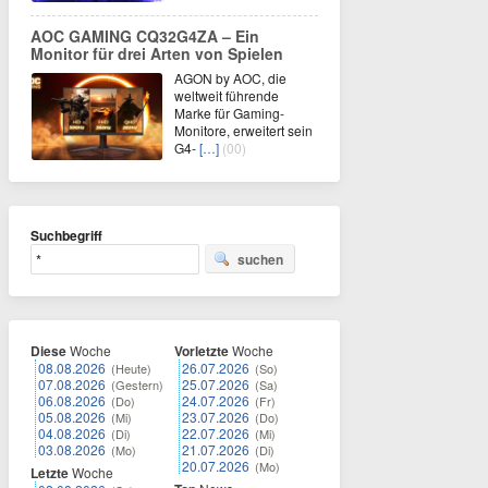
AOC GAMING CQ32G4ZA – Ein
Monitor für drei Arten von Spielen
AGON by AOC, die
weltweit führende
Marke für Gaming-
Monitore, erweitert sein
G4-
[…]
(00)
Suchbegriff
suchen
Diese
Woche
Vorletzte
Woche
08.08.2026
26.07.2026
(Heute)
(So)
07.08.2026
25.07.2026
(Gestern)
(Sa)
06.08.2026
24.07.2026
(Do)
(Fr)
05.08.2026
23.07.2026
(Mi)
(Do)
04.08.2026
22.07.2026
(Di)
(Mi)
03.08.2026
21.07.2026
(Mo)
(Di)
20.07.2026
(Mo)
Letzte
Woche