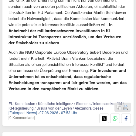
Die Kritik an der Ernennung kommt nicht nur von den Grünen,
sondern auch von anderen politischen Akteuren, einschließlich der
Linksfraktion im EU-Parlament. Co-Vorsitzender Martin Schirdewan
betont die Notwendigkeit, dass die Kommission klar kommuniziert,
wie sie potenzielle Interessenkonflikte ausschließen will.
In
Anbetracht der milliardenschweren Investitionen in KI-
Infrastruktur ist Transparenz unerlässlich, um das Vertrauen
der Stakeholder zu sichern.
Auch die NGO Corporate Europe Observatory äußert Bedenken und
fordert mehr Klarheit. Aktivist Bram Vranken bezeichnet die
Situation als einen „offensichtlichen Interessenkonflikt“ und fordert
eine umfassende Überprüfung der Ernennung.
Für Investoren und
Unternehmen ist es entscheidend, dass regulatorische
Entscheidungen transparent und fair getroffen werden, um das
Vertrauen in den europäischen Markt zu stärken.
EU-Kommission / Künstliche Intelligenz / Siemens / Interessenkonflikt /
KI-Regulierung / Ursula von der Leyen / Alexandra Geese
[Eulerpool News]
·
07.06.2026
·
07:53 Uhr
[0 Kommentare]