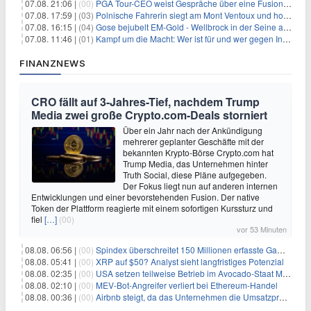
07.08. 21:06 |
(00)
PGA Tour-CEO weist Gespräche über eine Fusion mit LIV Golf zurück und bekräftigt die Wettbewerbslandschaft
07.08. 17:59 |
(03)
Polnische Fahrerin siegt am Mont Ventoux und holt Tour-Gelb
07.08. 16:15 |
(04)
Gose bejubelt EM-Gold - Wellbrock in der Seine ausgebremst
07.08. 11:46 |
(01)
Kampf um die Macht: Wer ist für und wer gegen Infantino?
FINANZNEWS
CRO fällt auf 3-Jahres-Tief, nachdem Trump
Media zwei große Crypto.com-Deals storniert
Über ein Jahr nach der Ankündigung
mehrerer geplanter Geschäfte mit der
bekannten Krypto-Börse Crypto.com hat
Trump Media, das Unternehmen hinter
Truth Social, diese Pläne aufgegeben.
Der Fokus liegt nun auf anderen internen
Entwicklungen und einer bevorstehenden Fusion. Der native
Token der Plattform reagierte mit einem sofortigen Kurssturz und
fiel
[…]
(00)
vor 53 Minuten
08.08. 06:56 |
(00)
Spindex überschreitet 150 Millionen erfasste Gaming-Ereignisse in Echtzeit-Datenpipeline
08.08. 05:41 |
(00)
XRP auf $50? Analyst sieht langfristiges Potenzial
08.08. 02:35 |
(00)
USA setzen teilweise Betrieb im Avocado-Staat Michoacán in Mexiko wieder in Gang
08.08. 02:10 |
(00)
MEV-Bot-Angreifer verliert bei Ethereum-Handel
08.08. 00:36 |
(00)
Airbnb steigt, da das Unternehmen die Umsatzprognose anhebt und starkes Wachstum signalisiert