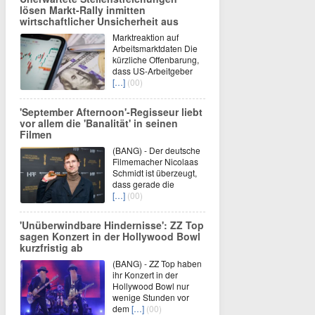
lösen Markt-Rally inmitten
wirtschaftlicher Unsicherheit aus
Marktreaktion auf
Arbeitsmarktdaten Die
kürzliche Offenbarung,
dass US-Arbeitgeber
[…]
(00)
'September Afternoon'-Regisseur liebt
vor allem die 'Banalität' in seinen
Filmen
(BANG) - Der deutsche
Filmemacher Nicolaas
Schmidt ist überzeugt,
dass gerade die
[…]
(00)
'Unüberwindbare Hindernisse': ZZ Top
sagen Konzert in der Hollywood Bowl
kurzfristig ab
(BANG) - ZZ Top haben
ihr Konzert in der
Hollywood Bowl nur
wenige Stunden vor
dem
[…]
(00)