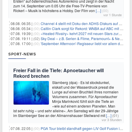
Ersten“ auf österreichisches Autorenkino und zeigt in der Nacht
zum 14. September um 0.05 Uhr die Free-TV-Premiere von
Rickerl – Musik is höchstens a Hobby. Der Film von
[…]
(00)
vor 1 Stunde
08.08. 06:35 |
(00)
Channel 4 stellt mit Doku den ADHS-Diskurs auf den Prüfstand
08.08. 05:34 |
(00)
Caitlin Clark sorgt für Rekord: WNBA auf ABC mit 2,5 Millionen Zuschauern
07.08. 19:39 |
(00)
«Heated Rivalry» kehrt 2027 mit neuen Stars zurück
07.08. 19:11 |
(02)
Sky Deal – z.B. Serien & Filme, Paramount+ & Netflix für 19,99€/Monat
07.08. 17:00 |
(00)
'September Afternoon'-Regisseur liebt vor allem die 'Banalität' in seinen Filmen
SPORT-NEWS
Freier Fall in die Tiefe: Apnoetaucher will
Rekord brechen
Starnberg (dpa) - Es ist stockdunkel,
eiskalt und der Wasserdruck presst die
Lunge auf einen Bruchteil ihres normalen
Volumens zusammen. Für Apnoetaucher
Minja Marinković fühlt sich die Tiefe an
«wie auf einem anderen Planeten. Man
ist sehr ruhig – und sehr alleine». Am Samstag will der 29-Jährige
im Starnberger See an der Allmannshauser Steilwand mit
[…]
(01)
vor 3 Stunden
07.08. 22:05 |
(00)
PGA Tour bleibt standhaft gegen LIV Golf Fusion in einem sich wandelnden Sportumfeld