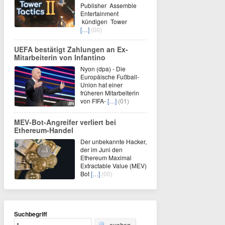
Publisher Assemble
Entertainment
kündigen Tower
[…]
(00)
UEFA bestätigt Zahlungen an Ex-
Mitarbeiterin von Infantino
Nyon (dpa) - Die
Europäische Fußball-
Union hat einer
früheren Mitarbeiterin
von FIFA-
[…]
(01)
MEV-Bot-Angreifer verliert bei
Ethereum-Handel
Der unbekannte Hacker,
der im Juni den
Ethereum Maximal
Extractable Value (MEV)
Bot
[…]
(00)
Suchbegriff