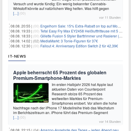
Versuch und wurde fündig: Ein wenig bekannter Cannabis-
Wirkstoff könnte auf natürlichem Weg helfen. Was hilft gegen
[…]
(00)
vor 11 Stunden
08.08. 20:55 |
(00)
Engelhorn Sale: 15% Extra-Rabatt on top auf Mode- und Sport-Artikel
08.08. 19:33 |
(00)
Tefal Easy Fry Max EY2458 Heißluftfritteuse mit 5 Litern für 64,99€
08.08. 18:33 |
(00)
Gillette Fusion 5 Styler Barttrimmer und Rasierer (All in One) für 16€
08.08. 14:02 |
(02)
MediaMarkt: 3 Tonie-Figuren für 37€
08.08. 12:30 |
(00)
Fallout 4: Anniversary Edition Switch 2 für 42,39€
IT-NEWS
Apple beherrscht 65 Prozent des globalen
Premium-Smartphone-Marktes
Im ersten Halbjahr 2026 hat Apple laut
aktuellen Daten von Counterpoint
Research stolze 65 Prozent des
weltweiten Marktes für Premium-
Smartphones erobert. Vor allem die hohe
Nachfrage nach der iPhone 17 Modellreihe trieb das Wachstum
im Berichtszeitraum an. iPhone führt das Premium-Segment
[…]
(00)
vor 14 Stunden
08.08. 22:15 |
(04)
Amazon-Angebote des Tages – jeden Abend neue Deals zum Stöbern