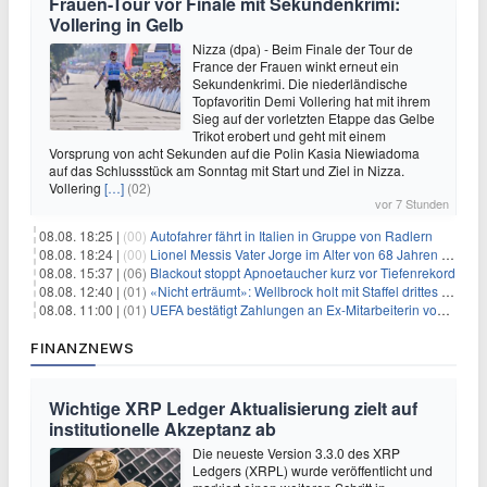
Frauen-Tour vor Finale mit Sekundenkrimi:
Vollering in Gelb
Nizza (dpa) - Beim Finale der Tour de
France der Frauen winkt erneut ein
Sekundenkrimi. Die niederländische
Topfavoritin Demi Vollering hat mit ihrem
Sieg auf der vorletzten Etappe das Gelbe
Trikot erobert und geht mit einem
Vorsprung von acht Sekunden auf die Polin Kasia Niewiadoma
auf das Schlussstück am Sonntag mit Start und Ziel in Nizza.
Vollering
[…]
(02)
vor 7 Stunden
08.08. 18:25 |
(00)
Autofahrer fährt in Italien in Gruppe von Radlern
08.08. 18:24 |
(00)
Lionel Messis Vater Jorge im Alter von 68 Jahren gestorben
08.08. 15:37 |
(06)
Blackout stoppt Apnoetaucher kurz vor Tiefenrekord
08.08. 12:40 |
(01)
«Nicht erträumt»: Wellbrock holt mit Staffel drittes EM-Gold
08.08. 11:00 |
(01)
UEFA bestätigt Zahlungen an Ex-Mitarbeiterin von Infantino
FINANZNEWS
Wichtige XRP Ledger Aktualisierung zielt auf
institutionelle Akzeptanz ab
Die neueste Version 3.3.0 des XRP
Ledgers (XRPL) wurde veröffentlicht und