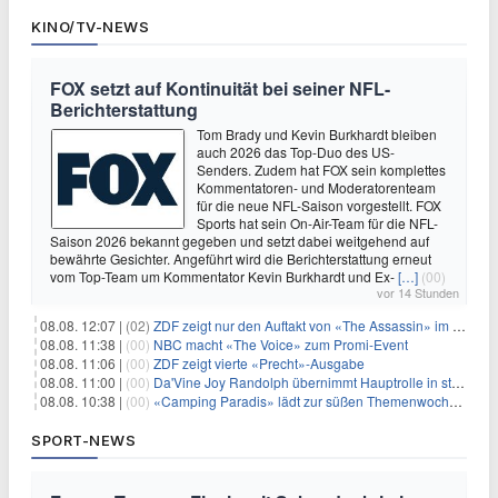
KINO/TV-NEWS
FOX setzt auf Kontinuität bei seiner NFL-
Berichterstattung
Tom Brady und Kevin Burkhardt bleiben
auch 2026 das Top-Duo des US-
Senders. Zudem hat FOX sein komplettes
Kommentatoren- und Moderatorenteam
für die neue NFL-Saison vorgestellt. FOX
Sports hat sein On-Air-Team für die NFL-
Saison 2026 bekannt gegeben und setzt dabei weitgehend auf
bewährte Gesichter. Angeführt wird die Berichterstattung erneut
vom Top-Team um Kommentator Kevin Burkhardt und Ex-
[…]
(00)
vor 14 Stunden
08.08. 12:07 |
(02)
ZDF zeigt nur den Auftakt von «The Assassin» im Fernsehen
08.08. 11:38 |
(00)
NBC macht «The Voice» zum Promi-Event
08.08. 11:06 |
(00)
ZDF zeigt vierte «Precht»-Ausgabe
08.08. 11:00 |
(00)
Da'Vine Joy Randolph übernimmt Hauptrolle in starbesetzter schwarzer Komödie
08.08. 10:38 |
(00)
«Camping Paradis» lädt zur süßen Themenwoche ein
SPORT-NEWS