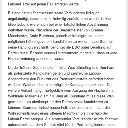
Labour-Partei auf jeden Fall antreten werde.
Bislang hatten Starmer und seine Verbündeten lediglich
angekündigt, dass er nicht freiwillig zurücktreten werde. Unklar
blieb jedoch, wie er sich bei einer tatsächlichen Abstimmung
verhalten würde. Nachdem der Bürgermeister von Greater
Manchester, Andy Burnham, jedoch ankündigte, bei einem
möglichen Führungsvotum kandidieren zu wollen, habe Starmer
seine Haltung verschärft, berichtet die BBC unter Berufung auf
Parteikreise. Er habe seinen Unterstützern mitgeteilt, dass er jede
Herausforderung annehmen werde.
Da der frühere Gesundheitsminister Wes Streeting und Burnham
als potenzielle Kandidaten gelten und zahlreiche Labour-
Abgeordnete den Rücktritt des Premierministers gefordert haben,
wird seit Wochen über eine mögliche Kampagne spekuliert. Der
weitere Verlauf hängt maßgeblich vom Ausgang der Nachwahl im
Wahlkreis Makerfield am 18. Juni ab. Burnham muss diese Wahl
gewinnen, um überhaupt für den Parteivorsitz kandidieren zu
können. Starmers Entschlossenheit, sich zu stellen, lässt die
Wahrscheinlichkeit eines offenen Machtkampfs innerhalb der
Labour-Partei steigen. Als amtierender Vorsitzender würde Starmer
automatisch auf dem Stimmzettel für die Parteimitglieder stehen.