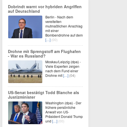
Dobrindt warnt vor hybriden Angriffen
auf Deutschland
Berlin - Nach dem
vereitelten
mutmaßlichen Anschlag
mit einer
Bombendrohne auf dem
[…]
(00)
Drohne mit Sprengstoff am Flughafen
- War es Russland?
Moskau/Leipzig (dpa) -
Viele Experten zeigen
nach dem Fund einer
Drohne mit
[…]
(04)
US-Senat bestätigt Todd Blanche als
Justizminister
Washington (dpa) - Der
frühere persönliche
Anwalt von US-
Präsident Donald Trump
und
[…]
(00)