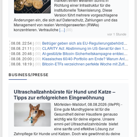
markiert einen weiteren Schritt in
Richtung einer Infrastruktur für die
institutionelle Tokenisierung. Diese
Version führt mehrere vorgeschlagene
Änderungen ein, die sich auf Datenschutz, Zahlungen und das
Management von realen Vermögenswerten (RWAs)
konzentrieren. Vertrauliche
[…]
(00)
vor 1 Stunde
08.08. 22:54 |
(00)
Betrüger geben sich als EU-Regulierungsbehörden aus, um Krypto-Nutzer nach MiCA-Deadline ins Visier zu nehmen
08.08. 21:11 |
(00)
CLARITY Act: Abstimmung im US-Senat für den 15. September angesetzt
08.08. 20:46 |
(00)
AI-gestützte Bitcoin-Sicherheitskampagne entdeckt fast 5.000 Softwareprobleme in 390 Projekten
08.08. 20:00 |
(00)
Klassisches 60/40-Portfolio am Ende? Warum Anleger jetzt radikal umdenken müssen
08.08. 18:19 |
(00)
Bitcoin-ETFs verzeichnen perfekte Woche mit Zuflüssen auf 3-Monats-Hoch
BUSINESS/PRESSE
Ultraschallzahnbürste für Hund und Katze –
Tipps zur erfolgreichen Eingewöhnung
Mörfelden-Walldorf, 08.08.2026 (lifePR) -
Eine gute Mundhygiene ist für die
Gesundheit deiner Haustiere genauso
wichtig wie für deine eigene. Unsere
emmi-pet Ultraschallzahnbürste bietet
eine sanfte und effektive Lösung zur
Zahnpflege für Hunde und Katzen. Doch wie gewöhnst du deine