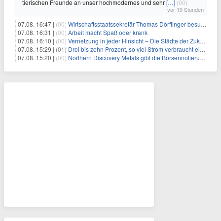
tierischen Freunde an unser hochmodernes und sehr
[…]
(00)
vor 19 Stunden
07.08. 16:47 |
(00)
Wirtschaftsstaatssekretär Thomas Dörflinger besucht Handwerksbetrieb im Kammerbezirk Freiburg
07.08. 16:31 |
(00)
Arbeit macht Spaß oder krank
07.08. 16:10 |
(00)
Vernetzung in jeder Hinsicht – Die Städte der Zukunft sind grün-blau
07.08. 15:29 |
(01)
Drei bis zehn Prozent, so viel Strom verbraucht ein Aufzug im Gebäude
07.08. 15:20 |
(00)
Northern Discovery Metals gibt die Börsennotierung an der Frankfurter Wertpapierbörse bekannt