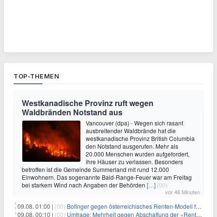
TOP-THEMEN
Westkanadische Provinz ruft wegen
Waldbränden Notstand aus
Vancouver (dpa) - Wegen sich rasant
ausbreitender Waldbrände hat die
westkanadische Provinz British Columbia
den Notstand ausgerufen. Mehr als
20.000 Menschen wurden aufgefordert,
ihre Häuser zu verlassen. Besonders
betroffen ist die Gemeinde Summerland mit rund 12.000
Einwohnern. Das sogenannte Bald-Range-Feuer war am Freitag
bei starkem Wind nach Angaben der Behörden
[…]
(00)
vor 46 Minuten
09.08. 01:00 |
(00)
Bofinger gegen österreichisches Renten-Modell für Schwerarbeiter
09.08. 00:10 |
(00)
Umfrage: Mehrheit gegen Abschaffung der «Rente mit 63»