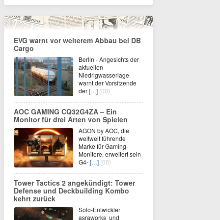
EVG warnt vor weiterem Abbau bei DB
Cargo
Berlin - Angesichts der
aktuellen
Niedrigwasserlage
warnt der Vorsitzende
der
[…]
(00)
AOC GAMING CQ32G4ZA – Ein
Monitor für drei Arten von Spielen
AGON by AOC, die
weltweit führende
Marke für Gaming-
Monitore, erweitert sein
G4-
[…]
(00)
Tower Tactics 2 angekündigt: Tower
Defense und Deckbuilding Kombo
kehrt zurück
Solo-Entwickler
asraworks und