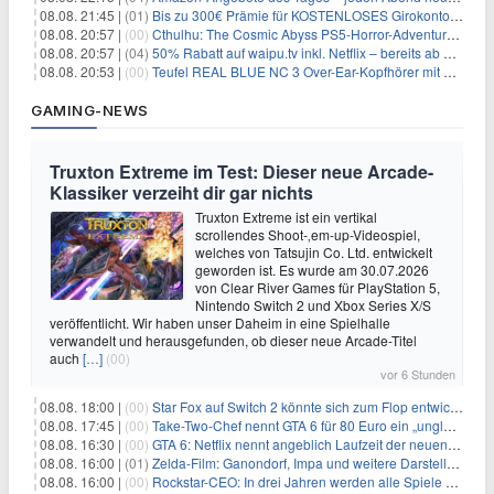
08.08. 21:45 |
(01)
Bis zu 300€ Prämie für KOSTENLOSES Girokonto bei der Santander – 50€ schon nach 1 Woche!
08.08. 20:57 |
(00)
Cthulhu: The Cosmic Abyss PS5-Horror-Adventure für 27,99€
08.08. 20:57 |
(04)
50% Rabatt auf waipu.tv inkl. Netflix – bereits ab 9€/Monat (statt 17,99€)
08.08. 20:53 |
(00)
Teufel REAL BLUE NC 3 Over-Ear-Kopfhörer mit ANC für 149,99€
GAMING-NEWS
Truxton Extreme im Test: Dieser neue Arcade-
Klassiker verzeiht dir gar nichts
Truxton Extreme ist ein vertikal
scrollendes Shoot-‚em-up-Videospiel,
welches von Tatsujin Co. Ltd. entwickelt
geworden ist. Es wurde am 30.07.2026
von Clear River Games für PlayStation 5,
Nintendo Switch 2 und Xbox Series X/S
veröffentlicht. Wir haben unser Daheim in eine Spielhalle
verwandelt und herausgefunden, ob dieser neue Arcade-Titel
auch
[…]
(00)
vor 6 Stunden
08.08. 18:00 |
(00)
Star Fox auf Switch 2 könnte sich zum Flop entwickeln
08.08. 17:45 |
(00)
Take-Two-Chef nennt GTA 6 für 80 Euro ein „unglaubliches Schnäppchen“
08.08. 16:30 |
(00)
GTA 6: Netflix nennt angeblich Laufzeit der neuen Gameplay-Präsentation
08.08. 16:00 |
(01)
Zelda-Film: Ganondorf, Impa und weitere Darsteller sollen feststehen
08.08. 16:00 |
(00)
Rockstar-CEO: In drei Jahren werden alle Spiele gestreamt