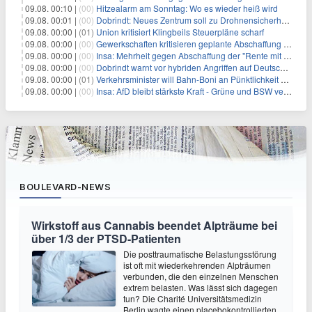
09.08. 00:10 |
(00)
Hitzealarm am Sonntag: Wo es wieder heiß wird
09.08. 00:01 |
(00)
Dobrindt: Neues Zentrum soll zu Drohnensicherheit forschen
09.08. 00:00 |
(01)
Union kritisiert Klingbeils Steuerpläne scharf
09.08. 00:00 |
(00)
Gewerkschaften kritisieren geplante Abschaffung der "Rente mit 63"
09.08. 00:00 |
(00)
Insa: Mehrheit gegen Abschaffung der "Rente mit 63"
09.08. 00:00 |
(00)
Dobrindt warnt vor hybriden Angriffen auf Deutschland
09.08. 00:00 |
(01)
Verkehrsminister will Bahn-Boni an Pünktlichkeit koppeln
09.08. 00:00 |
(00)
Insa: AfD bleibt stärkste Kraft - Grüne und BSW verlieren
BOULEVARD-NEWS
Wirkstoff aus Cannabis beendet Alpträume bei
über 1/3 der PTSD-Patienten
Die posttraumatische Belastungsstörung
ist oft mit wiederkehrenden Alpträumen
verbunden, die den einzelnen Menschen
extrem belasten. Was lässt sich dagegen
tun? Die Charité Universitätsmedizin
Berlin wagte einen placebokontrollierten