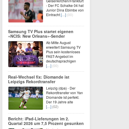
Gelsenkirchen/Frankfurt
- Der FC Schalke 04 hat
Junior Dina Ebimbe von
Eintracht
[…]
(00)
Samsung TV Plus startet eigenen
«NCIS: New Orleans»-Sender
Ab Mitte August
erweitert Samsung TV
Plus sein kostenloses
FAST-Angebot im
deutschsprachigen
[…]
(00)
Real-Wechsel fix: Diomande ist
Leipzigs Rekordtransfer
Leipzig (dpa) - Der
Rekordtransfer von Yan
Diomande ist perfekt.
Der 19 Jahre alte
[…]
(02)
Bericht: iPad-Lieferungen im 2.
Quartal 2026 um 7,5 Prozent gesunken