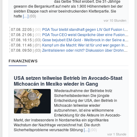
das Gelbe Trikot erobert. Die 31-Jährige
gewann die Bergankunft auf mehr als 1.900 Höhenmetern bei der
siebten Etappe nach einer beeindruckenden Kletterpartie. Sie
hatte
[…]
(03)
vor 10 Stunden
07.08. 22:05 |
(00)
PGA Tour bleibt standhaft gegen LIV Golf Fusion in einem sich wandelnden Sportumfeld
07.08. 21:06 |
(00)
PGA Tour-CEO weist Gespräche über eine Fusion mit LIV Golf zurück und bekräftigt die Wettbewerbslandschaft
07.08. 16:15 |
(03)
Gose bejubelt EM-Gold - Wellbrock in der Seine ausgebremst
07.08. 11:46 |
(01)
Kampf um die Macht: Wer ist für und wer gegen Infantino?
07.08. 09:50 |
(03)
Zentralisieren oder nicht? Diskussion über Drohnenabwehr
FINANZNEWS
USA setzen teilweise Betrieb im Avocado-Staat
Michoacán in Mexiko wieder in Gang
Wiederaufnahme der Betriebe trotz
Sicherheitsbedenken Die jüngste
Entscheidung der USA, den Betrieb in
Michoacán teilweise wieder
aufzunehmen, ist eine willkommene
Entwicklung für die Akteure im Avocado-
Markt, der insbesondere in Nordamerika ein signifikantes
Wachstum der Nachfrage verzeichnet hat. Die durch
Sicherheitsprobleme verursachte Störung
[…]
(00)
vor 1 Stunde