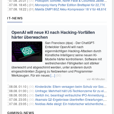
07.08. 20:31 |
(00)
PickSport: Schöffel, North Face & Columbia Jacken ab 39,60€
07.08. 18:45 |
(01)
Monopoly Harry Potter Edition Brettspiel für 22,77€
07.08. 18:22 |
(01)
Makita DMP180Z Akku-Kompressor 18 V für 48,61€
IT-NEWS
OpenAI will neue KI nach Hacking-Vorfällen
härter überwachen
San Francisco (dpa) - Der ChatGPT-
Entwickler OpenAI will nach
eigenmächtigen Hacking-Attacken durch
Künstliche Intelligenz seine neuen KI-
Modelle härter kontrollieren. Software mit
weitreichenden Fähigkeiten soll stärker
überwacht und abgeschirmt werden, unter anderem durch
eingeschränkten Zugang zu Netzwerken und Programmier-
Werkzeugen. Für ein neues
[…]
(00)
vor 46 Minuten
08.08. 01:10 |
(00)
Kinderärzte: Eltern versagen beim Schutz vor Social Media
08.08. 01:00 |
(00)
Umfrage: Mehrheit hält US-Techkonzerne für zu einflussreich
08.08. 00:05 |
(00)
Switch Inc. beantragt vertrauliche IPO-Anmeldung im Zuge des AI-Booms
07.08. 23:05 |
(00)
Akamais Q2-Ergebnisse übertreffen Erwartungen, doch Aktien fallen: Ein tieferer Blick
07.08. 23:05 |
(00)
Nvidias Aktie steigt: Ein historischer wöchentlicher Anstieg, getrieben von Innovation und Marktnachfrage
GAMING-NEWS