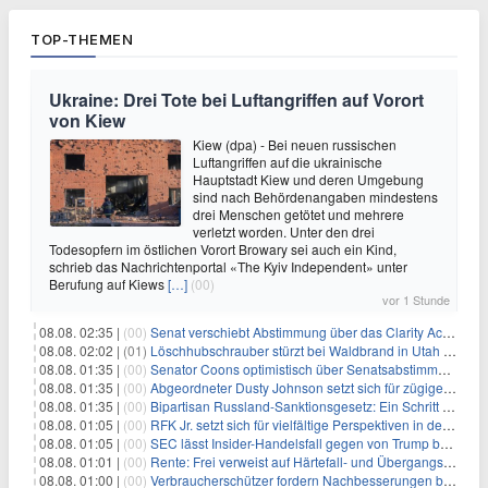
TOP-THEMEN
Ukraine: Drei Tote bei Luftangriffen auf Vorort
von Kiew
Kiew (dpa) - Bei neuen russischen
Luftangriffen auf die ukrainische
Hauptstadt Kiew und deren Umgebung
sind nach Behördenangaben mindestens
drei Menschen getötet und mehrere
verletzt worden. Unter den drei
Todesopfern im östlichen Vorort Browary sei auch ein Kind,
schrieb das Nachrichtenportal «The Kyiv Independent» unter
Berufung auf Kiews
[…]
(00)
vor 1 Stunde
08.08. 02:35 |
(00)
Senat verschiebt Abstimmung über das Clarity Act: Auswirkungen auf Unternehmen und das Vertrauen der Investoren
08.08. 02:02 |
(01)
Löschhubschrauber stürzt bei Waldbrand in Utah ab
08.08. 01:35 |
(00)
Senator Coons optimistisch über Senatsabstimmungen angesichts von Finanzierungsbedenken
08.08. 01:35 |
(00)
Abgeordneter Dusty Johnson setzt sich für zügige Regierungsfinanzierung angesichts von Shutdown-Risiken ein
08.08. 01:35 |
(00)
Bipartisan Russland-Sanktionsgesetz: Ein Schritt in Richtung Energieunabhängigkeit
08.08. 01:05 |
(00)
RFK Jr. setzt sich für vielfältige Perspektiven in der Gesundheitspolitik beim CDC-Gedenkakt ein
08.08. 01:05 |
(00)
SEC lässt Insider-Handelsfall gegen von Trump begnadigten Manager fallen
08.08. 01:01 |
(00)
Rente: Frei verweist auf Härtefall- und Übergangsregelungen
08.08. 01:00 |
(00)
Verbraucherschützer fordern Nachbesserungen bei Frühstartrente