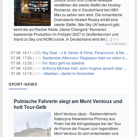
verstärken die zweite Staffel der Hockey-
Romanze, die in Deutschland bei HBO
Max zu sehen sein wird. Die romantische
Dramaserie Heated Rivalry erhält eine
zweite Staffel. Wie Sky UK bekannt gab,
kehrt die auf Rachel Reids „Game Changers“-Romanen
basierende Produktion im Frühjahr 2027 in Großbritannien und
Irland zu Sky und NOW zurück. In Deutschland wird die
[…]
(00)
vor 8 Stunden
07.08. 19:11 |
(02)
Sky Deal – z.B. Serien & Filme, Paramount+ & Netflix für 19,99€/Monat
07.08. 17:00 |
(00)
'September Afternoon'-Regisseur liebt vor allem die 'Banalität' in seinen Filmen
07.08. 13:35 |
(00)
Für Starz geht es abwärts
07.08. 13:00 |
(00)
Anthony Michael Hall: John Hughes sprach über eine Fortsetzung von 'The Breakfast Club'
07.08. 12:15 |
(00)
«Madden» startet im November
SPORT-NEWS
Polnische Fahrerin siegt am Mont Ventoux und
holt Tour-Gelb
Mont Ventoux (dpa) - Radrennfahrerin
Katarzyna Niewiadoma-Phinney aus
Polen hat die Königsetappe bei der Tour
de France der Frauen zum legendären
Mont Ventoux für sich entschieden und