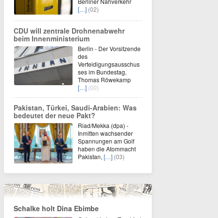
Berliner Nahverkehr
[…]
(02)
CDU will zentrale Drohnenabwehr
beim Innenministerium
Berlin - Der Vorsitzende
des
Verteidigungsausschus
ses im Bundestag,
Thomas Röwekamp
[…]
(00)
Pakistan, Türkei, Saudi-Arabien: Was
bedeutet der neue Pakt?
Riad/Mekka (dpa) -
Inmitten wachsender
Spannungen am Golf
haben die Atommacht
Pakistan,
[…]
(03)
Schalke holt Dina Ebimbe