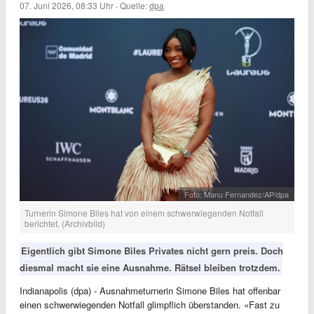
07. Juni 2026, 08:33 Uhr
·
Quelle:
dpa
Foto: Manu Fernandez/AP/dpa
Turnerin Simone Biles hat von einem schwerwiegenden Notfall
berichtet. (Archivbild)
Eigentlich gibt Simone Biles Privates nicht gern preis. Doch
diesmal macht sie eine Ausnahme. Rätsel bleiben trotzdem.
Indianapolis (dpa) - Ausnahmeturnerin Simone Biles hat offenbar
einen schwerwiegenden Notfall glimpflich überstanden. «Fast zu