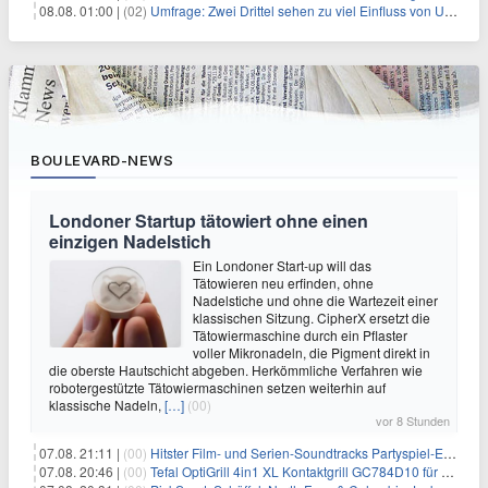
08.08. 01:00 |
(02)
Umfrage: Zwei Drittel sehen zu viel Einfluss von US-Tech-Konzernen
BOULEVARD-NEWS
Londoner Startup tätowiert ohne einen
einzigen Nadelstich
Ein Londoner Start-up will das
Tätowieren neu erfinden, ohne
Nadelstiche und ohne die Wartezeit einer
klassischen Sitzung. CipherX ersetzt die
Tätowiermaschine durch ein Pflaster
voller Mikronadeln, die Pigment direkt in
die oberste Hautschicht abgeben. Herkömmliche Verfahren wie
robotergestützte Tätowiermaschinen setzen weiterhin auf
klassische Nadeln,
[…]
(00)
vor 8 Stunden
07.08. 21:11 |
(00)
Hitster Film- und Serien-Soundtracks Partyspiel-Erweiterung für 6,99€
07.08. 20:46 |
(00)
Tefal OptiGrill 4in1 XL Kontaktgrill GC784D10 für 239,99€