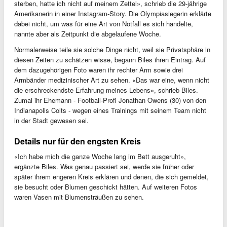
sterben, hatte ich nicht auf meinem Zettel», schrieb die 29-jährige
Amerikanerin in einer Instagram-Story. Die Olympiasiegerin erklärte
dabei nicht, um was für eine Art von Notfall es sich handelte,
nannte aber als Zeitpunkt die abgelaufene Woche.
Normalerweise teile sie solche Dinge nicht, weil sie Privatsphäre in
diesen Zeiten zu schätzen wisse, begann Biles ihren Eintrag. Auf
dem dazugehörigen Foto waren ihr rechter Arm sowie drei
Armbänder medizinischer Art zu sehen. «Das war eine, wenn nicht
die erschreckendste Erfahrung meines Lebens», schrieb Biles.
Zumal ihr Ehemann - Football-Profi Jonathan Owens (30) von den
Indianapolis Colts - wegen eines Trainings mit seinem Team nicht
in der Stadt gewesen sei.
Details nur für den engsten Kreis
«Ich habe mich die ganze Woche lang im Bett ausgeruht»,
ergänzte Biles. Was genau passiert sei, werde sie früher oder
später ihrem engeren Kreis erklären und denen, die sich gemeldet,
sie besucht oder Blumen geschickt hätten. Auf weiteren Fotos
waren Vasen mit Blumensträußen zu sehen.