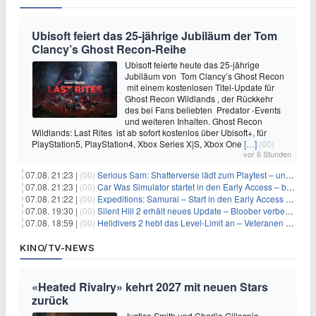
Ubisoft feiert das 25-jährige Jubiläum der Tom
Clancy’s Ghost Recon-Reihe
Ubisoft feierte heute das 25-jährige
Jubiläum von Tom Clancy’s Ghost Recon
mit einem kostenlosen Titel-Update für
Ghost Recon Wildlands , der Rückkehr
des bei Fans beliebten Predator -Events
und weiteren Inhalten. Ghost Recon
Wildlands: Last Rites ist ab sofort kostenlos über Ubisoft+, für
PlayStation5, PlayStation4, Xbox Series X|S, Xbox One
[…]
(00)
vor 6 Stunden
07.08. 21:23 |
(00)
Serious Sam: Shatterverse lädt zum Playtest – und erscheint schon bald!
07.08. 21:23 |
(00)
Car Was Simulator startet in den Early Access – bald gehts los!
07.08. 21:22 |
(00)
Expeditions: Samurai – Start in den Early Access ab heute im feudalen Japan
07.08. 19:30 |
(00)
Silent Hill 2 erhält neues Update – Bloober verbessert Grafik und Performance
07.08. 18:59 |
(00)
Helldivers 2 hebt das Level-Limit an – Veteranen können endlich weiter aufsteigen
KINO/TV-NEWS
«Heated Rivalry» kehrt 2027 mit neuen Stars
zurück
Justice Smith und Charlie Gillespie