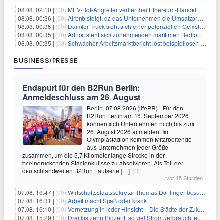
08.08. 02:10 |
(00)
MEV-Bot-Angreifer verliert bei Ethereum-Handel
08.08. 00:36 |
(00)
Airbnb steigt, da das Unternehmen die Umsatzprognose anhebt und starkes Wachstum signalisiert
08.08. 00:35 |
(00)
Daimler Truck sieht sich einer potenziellen Geldstrafe von 1 Milliarde Euro aufgrund von EU-Emissionsvorschriften gegenüber
08.08. 00:35 |
(00)
Adnoc sieht sich zunehmenden maritimen Bedrohungen angesichts regionaler Spannungen gegenüber
08.08. 00:35 |
(00)
Schwacher Arbeitsmarktbericht löst beispiellosen Börsenanstieg aus
BUSINESS/PRESSE
Endspurt für den B2Run Berlin:
Anmeldeschluss am 26. August
Berlin, 07.08.2026 (lifePR) - Für den
B2Run Berlin am 16. September 2026
können sich Unternehmen noch bis zum
26. August 2026 anmelden. Im
Olympiastadion kommen Mitarbeitende
aus Unternehmen jeder Größe
zusammen, um die 5,7 Kilometer lange Strecke in der
beeindruckenden Stadionkulisse zu absolvieren. Als Teil der
deutschlandweiten B2Run Laufserie
[…]
(00)
vor 15 Stunden
07.08. 16:47 |
(00)
Wirtschaftsstaatssekretär Thomas Dörflinger besucht Handwerksbetrieb im Kammerbezirk Freiburg
07.08. 16:31 |
(00)
Arbeit macht Spaß oder krank
07.08. 16:10 |
(00)
Vernetzung in jeder Hinsicht – Die Städte der Zukunft sind grün-blau
07.08. 15:29 |
(00)
Drei bis zehn Prozent, so viel Strom verbraucht ein Aufzug im Gebäude