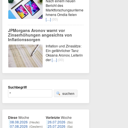
Nach einem neuen
Bericht des
Marktforschungsunterne
hmens Omdia fielen
[…]
(00)
JPMorgans Aronov warnt vor
Zinserhöhungen angesichts von
Inflationssorgen
Inflation und Zinssätze:
Ein gefährlicher Tanz
Oksana Aronov, Leiterin
der
[…]
(00)
Suchbegriff
suchen
Diese
Woche
Vorletzte
Woche
08.08.2026
26.07.2026
(Heute)
(So)
07.08.2026
25.07.2026
(Gestern)
(Sa)