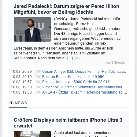
Jared Padalecki: Darum zeigte er Perez Hilton
Mitgefühl, bevor er Beitrag löschte
(BANG) - Jared Padalecki hat sich dafür
entschuldigt, Perez Hilton
Genesungswünsche geschickt zu haben.
Der 48-jährige Klatschblogger befand
sich am vergangenen Wochenende nach
einem beunruhigenden TikTok-
Livestream, in dem es den Anschein hatte, als würde er sich
selbst verletzen, in "ernstem, aber stabilem" Zustand im
Krankenhaus. Nach dem Vorfall
[…]
(00)
vor 3 Stunden
10.08. 20:39 |
(00)
Cosori Airfryer 8,5L Doppelkammer-Heißluftfritteuse mit Sichtfenster für 139,94€
10.08. 20:19 |
(00)
Bestron Panini-Kontaktgrill für 19,99€
10.08. 19:57 |
(00)
Philips Handmixer 5000 Serie für 23,91€
10.08. 19:53 |
(00)
Victorinox Huntsman Schweizer Taschenmesser mit 15 Funktionen für 31,65€
10.08. 19:33 |
(00)
AREA 47 Ötztal Ticket mit Hotelübernachtung ab 109€ p.P.
IT-NEWS
Größere Displays beim faltbaren iPhone Ultra 3
erwartet
Apple plant laut dem renommierten