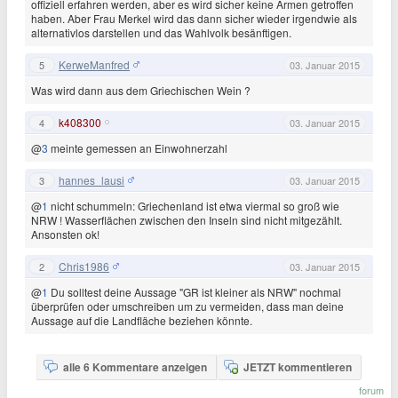
offiziell erfahren werden, aber es wird sicher keine Armen getroffen
haben. Aber Frau Merkel wird das dann sicher wieder irgendwie als
alternativlos darstellen und das Wahlvolk besänftigen.
KerweManfred
5
03. Januar 2015
Was wird dann aus dem Griechischen Wein ?
k408300
4
03. Januar 2015
@
3
meinte gemessen an Einwohnerzahl
hannes_lausi
3
03. Januar 2015
@
1
nicht schummeln: Griechenland ist etwa viermal so groß wie
NRW ! Wasserflächen zwischen den Inseln sind nicht mitgezählt.
Ansonsten ok!
Chris1986
2
03. Januar 2015
@
1
Du solltest deine Aussage "GR ist kleiner als NRW" nochmal
überprüfen oder umschreiben um zu vermeiden, dass man deine
Aussage auf die Landfläche beziehen könnte.
alle 6 Kommentare anzeigen
JETZT kommentieren
forum