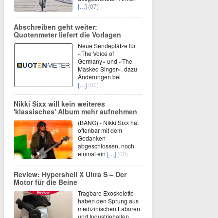
[…]
(07)
Abschreiben geht weiter:
Quotenmeter liefert die Vorlagen
Neue Sendeplätze für
«The Voice of
Germany» und «The
Masked Singer», dazu
Änderungen bei
[…]
(00)
Nikki Sixx will kein weiteres
'klassisches' Album mehr aufnehmen
(BANG) - Nikki Sixx hat
offenbar mit dem
Gedanken
abgeschlossen, noch
einmal ein
[…]
(00)
Review: Hypershell X Ultra S – Der
Motor für die Beine
Tragbare Exoskelette
haben den Sprung aus
medizinischen Laboren
und Industriehallen