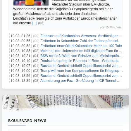
Alexander Stadium über EM-Bronze.
Wieder einmal lieferte die Kugelstoß-Olympiasiegerin bei einer
großen Meisterschaft ab und sicherte dem deutschen
Leichtathletik-Team gleich zum Auftakt der Europameisterschaften
die erhoffte
[…]
(03)
vor 15 Minuten
10.08. 21:26 |
(00)
Einbruch auf Kardashian-Anwesen: Verdächtiger festgenommen
10.08. 20:55 |
(00)
Erdbeben in Kolumbien: Zahl der Todesopfer steigt auf über 100
10.08. 20:52 |
(01)
Erdbeben erschüttert Kolumbien: Mehr als 100 Tote
10.08. 19:35 |
(02)
Mehrheit der Unternehmen hält digitalen Euro für überflüssig
10.08. 19:21 |
(04)
BSW schließt Wahl von Schulze zum Ministerpräsidenten aus
10.08. 19:10 |
(02)
Deutscher springt in Brunnen in Rom - Geldstrafe
10.08. 19:07 |
(01)
Russland: Gericht schließt Oppositionspartei von Parlamentswahl aus
10.08. 19:00 |
(03)
Trump will vom Iran Kompensationen für Kriegsopfer verlangen
10.08. 18:56 |
(05)
Russland: Gericht schließt Oppositionspartei von Wahl aus
10.08. 18:39 |
(08)
Alarmierung per Fax - Großübung in ICE-Tunnel mit Problemen
BOULEVARD-NEWS