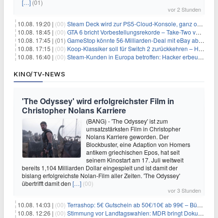
[…]
(01)
vor 2 Stunden
10.08. 19:20 |
(00)
Steam Deck wird zur PS5-Cloud-Konsole, ganz ohne eigener PlayStation 5
10.08. 18:45 |
(00)
GTA 6 bricht Vorbestellungsrekorde – Take-Two verrät trotzdem keine Zahlen
10.08. 17:45 |
(01)
GameStop könnte 56-Milliarden-Deal mit eBay abblasen, doch Ryan Cohen gibt nicht auf
10.08. 17:15 |
(00)
Koop-Klassiker soll für Switch 2 zurückkehren – Händler nennt bereits einen Release-Termin
10.08. 16:40 |
(00)
Steam-Kunden in Europa betroffen: Hacker erbeuten Namen und Adressen bei Valve-Partner
KINO/TV-NEWS
'The Odyssey' wird erfolgreichster Film in
Christopher Nolans Karriere
(BANG) - 'The Odyssey' ist zum
umsatzstärksten Film in Christopher
Nolans Karriere geworden. Der
Blockbuster, eine Adaption von Homers
antikem griechischen Epos, hat seit
seinem Kinostart am 17. Juli weltweit
bereits 1,104 Milliarden Dollar eingespielt und ist damit der
bislang erfolgreichste Nolan-Film aller Zeiten. 'The Odyssey'
übertrifft damit den
[…]
(00)
vor 3 Stunden
10.08. 14:03 |
(00)
Terrashop: 5€ Gutschein ab 50€/10€ ab 99€ – Bücher & Co ab 99 Cent
10.08. 12:26 |
(00)
Stimmung vor Landtagswahlen: MDR bringt Doku «Wut. Hüben wie drüben»