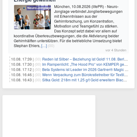
München, 10.08.2026 (lifePR) - Neuro-
Jonglage verbindet Jonglierbewegungen
mit Erkenntnissen aus der
Gehirnforschung, um Konzentration,
Motivation und Teamgefühl zu stärken.
Das Konzept setzt dabei vor allem auf
koordinative Überkreuzbewegungen, die die Aktivierung beider
Gehirnhälften unterstützen. Für die betriebliche Umsetzung bietet
Stephan Ehlers,
[…]
(00)
vor 4 Stunden
10.08. 17:39 |
(00)
Reden ist Silber – Beziehung ist Gold! 11.08. Berlin – 18:30 Uhr
10.08. 17:30 |
(00)
Im Rampenlicht: „The Hood Pro“ von KEMPER gewinnt den Red Dot Design Award 2026
10.08. 17:12 |
(00)
Beta Systems ist Leader im 2026 Gartner® Magic Quadrant™ für Service Orchestration and Automation Platforms (SOAP)
10.08. 16:46 |
(00)
Wenn Verpackung zum Bürokratietreiber für Textilunternehmen wird
10.08. 16:43 |
(00)
Sitka Gold: 218m mit 1,25 g/t Gold erweitern Blackjack massiv