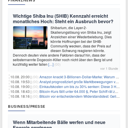
FINANZNEWS
Wichtige Shiba Inu (SHIB) Kennzahl erreicht
monatliches Hoch: Steht ein Ausbruch bevor?
Shibarium, die Layer-2-
Skalierungslösung von Shiba Inu, zeigt
Anzeichen einer Wiederbelebung. Dies
könnte Hoffnungen bei der SHIB-
Community wecken, dass der Preis auf
diesen Schwung reagieren könnte.
Dennoch deuten viele andere Faktoren darauf hin, dass der
selbsternannte Dogecoin-Killer noch nicht über den Berg ist und
kurzfristig weiter fallen
[…]
(00)
vor 1 Stunde
10.08. 20:00 |
(00)
Amazon knackt 3-Billionen-Dollar-Marke: Warum Anleger jetzt nachkaufen
10.08. 19:53 |
(00)
Analyst prognostiziert große Marktbewegungen vor Q4 in ruhigem Kryptomarkt
10.08. 19:00 |
(00)
Einkaufskosten um bis zu 30% senken: Diese 3 Hebel funktionieren wirklich
10.08. 18:43 |
(00)
Bitcoin-Kurs fällt unter 64.000 $, Peter Schiff rät zum Verkauf
10.08. 18:16 |
(00)
Bitcoin vor entscheidendem Widerstandstest: Gelingt der Durchbruch?
BUSINESS/PRESSE
Wenn Mitarbeitende Bälle werfen und neue
Energie gewinnen