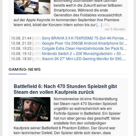
Bloomberg-Journalisten Mark Gurman
bereits weit in die Zukunft seiner faltbaren
Smartphones. Während die erste
Generation des Foldables voraussichtlich
auf der Apple Keynote im kommenden September ihre Premiere
feiern wird, blickt der Konzern intern schon bis zur
[…]
(00)
vor 5 Stunden
10.08. 21:44 |
(00)
Sony BRAVIA 3 II K-75XR35M2 75-Zoll-4K-Fernseher für 1359€
10.08. 21:33 |
(00)
Google Pixel 10a 256GB Android-Smartphone für 449€
10.08. 19:23 |
(00)
Colgate Extra Clean Handzahnbürste 3er Pack für 1,25€
10.08. 19:12 |
(00)
Nintendo Switch 2 + 20€ Wunschgutschein + 50 GB 5G + Alles-Flat im Vodafone-Netz für 19,99€/Monat – eff. 1,03€/Monat
10.08. 18:30 |
(00)
Xiaomi 2K 27″ Mini-LED Gaming Monitor für 290,85€ – 180Hz, HDR1000
GAMING-NEWS
Battlefield 6: Nach 470 Stunden Spielzeit gibt
Steam den vollen Kaufpreis zurück
Normalerweise ist eine Rückerstattung
bei Steam nach 470 Stunden Spielzeit
ungefähr so wahrscheinlich wie ein
Fortnite-Spieler in Battlefield. Ein Spieler
hat nun aber genau das geschafft: Valve
erstattete ihm den vollständigen
Kaufpreis seiner Battlefield 6 Phantom Edition. Der Grund war
kein technischer Defekt. Der Spieler störte sich daran, dass