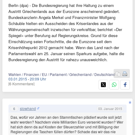
Berlin (dpa) - Die Bundesregierung hat ihre Haltung zu einem
Austritt Griechenlands aus der Eurozone anscheinend geändert.
Bundeskanzlerin Angela Merkel und Finanzminister Wolfgang
Schäuble hielten ein Ausscheiden des Krisenlandes aus der
Währungsgemeinschaft inzwischen für verkraftbar, berichtet «Der
Spiegel» unter Berufung auf Regierungskreise. Grund für diese
Einschätzung seien Fortschritte, die die Eurozone seit dem
Krisenhöhepunkt 2012 gemacht habe. Wenn das Land nach der
Parlamentswahl am 25. Januar seinen Sparkurs aufgebe, halte die
Bundesregierung den Austritt für nahezu unausweichlich.
Wahlen / Finanzen / EU / Parlament / Griechenland / Deutschland
03.01.2015
·
20:09 Uhr
[6 Kommentare]
slowhand
6
03. Januar 2015
Das, wofür vor Jahren an den Stammtischen plädiert wurde soll jetzt
wahr werden? Nachdem viele Milliarden Euro versenkt wurden? Wer
hat sich denn da auf Kosten der Steuerzahler und mit Billigung der
Regierungen die Taschen füllen dürfen? Schade das wir das nie