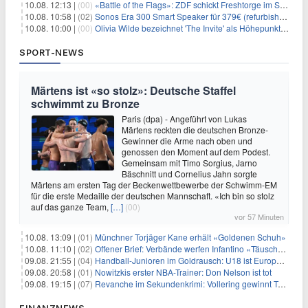
10.08. 12:13 |
(00)
«Battle of the Flags»: ZDF schickt Freshtorge im September On Air
10.08. 10:58 |
(02)
Sonos Era 300 Smart Speaker für 379€ (refurbished 309€) – Dolby Atmos, BT/WLAN, 3D-Audio, schwarz od. weiß
10.08. 10:00 |
(00)
Olivia Wilde bezeichnet 'The Invite' als Höhepunkt ihrer Karriere
SPORT-NEWS
Märtens ist «so stolz»: Deutsche Staffel
schwimmt zu Bronze
Paris (dpa) - Angeführt von Lukas
Märtens reckten die deutschen Bronze-
Gewinner die Arme nach oben und
genossen den Moment auf dem Podest.
Gemeinsam mit Timo Sorgius, Jarno
Bäschnitt und Cornelius Jahn sorgte
Märtens am ersten Tag der Beckenwettbewerbe der Schwimm-EM
für die erste Medaille der deutschen Mannschaft. «Ich bin so stolz
auf das ganze Team,
[…]
(00)
vor 57 Minuten
10.08. 13:09 |
(01)
Münchner Torjäger Kane erhält «Goldenen Schuh»
10.08. 11:10 |
(02)
Offener Brief: Verbände werfen Infantino «Täuschung» vor
09.08. 21:55 |
(04)
Handball-Junioren im Goldrausch: U18 ist Europameister
09.08. 20:58 |
(01)
Nowitzkis erster NBA-Trainer: Don Nelson ist tot
09.08. 19:15 |
(07)
Revanche im Sekundenkrimi: Vollering gewinnt Tour