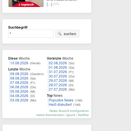
[…]
(00)
Suchbegriff
suchen
Diese
Woche
Vorletzte
Woche
10.08.2026
02.08.2026
(Heute)
(So)
01.08.2026
(Sa)
Letzte
Woche
31.07.2026
(Fr)
09.08.2026
(Gestern)
30.07.2026
(Do)
08.08.2026
(Sa)
29.07.2026
(Mi)
07.08.2026
(Fr)
28.07.2026
(Di)
06.08.2026
(Do)
27.07.2026
(Mo)
05.08.2026
(Mi)
Top
News
04.08.2026
(Di)
03.08.2026
Populäre News
(Mo)
(14d)
Heiß diskutiert
(14d)
News-Ansicht konfigurieren
meine Kommentare
|
Ignore
|
Notifies