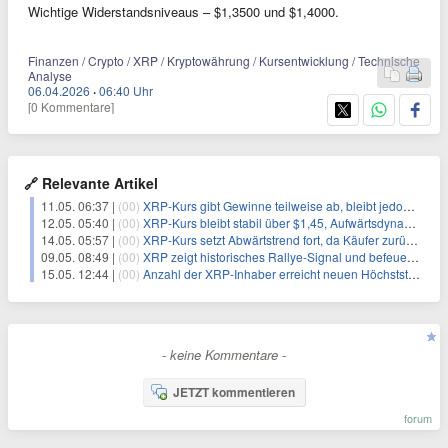
Wichtige Widerstandsniveaus – $1,3500 und $1,4000.
Finanzen / Crypto / XRP / Kryptowährung / Kursentwicklung / Technische
Analyse
06.04.2026
·
06:40 Uhr
[0 Kommentare]
🔗 Relevante Artikel
11.05. 06:37 |
(00)
XRP-Kurs gibt Gewinne teilweise ab, bleibt jedoch für erneuten Anstieg positioniert
12.05. 05:40 |
(00)
XRP-Kurs bleibt stabil über $1,45, Aufwärtsdynamik bleibt stark
14.05. 05:57 |
(00)
XRP-Kurs setzt Abwärtstrend fort, da Käufer zurückhaltend bleiben
09.05. 08:49 |
(00)
XRP zeigt historisches Rallye-Signal und befeuert Spekulationen über einen Kurs von $12
15.05. 12:44 |
(00)
Anzahl der XRP-Inhaber erreicht neuen Höchststand – Wird der Preis folgen?
- keine Kommentare -
JETZT kommentieren
forum