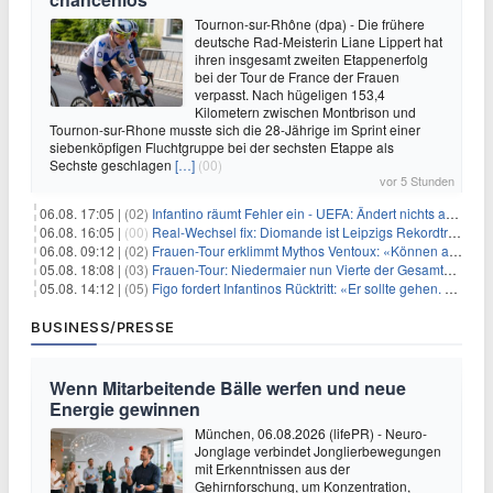
Tournon-sur-Rhône (dpa) - Die frühere
deutsche Rad-Meisterin Liane Lippert hat
ihren insgesamt zweiten Etappenerfolg
bei der Tour de France der Frauen
verpasst. Nach hügeligen 153,4
Kilometern zwischen Montbrison und
Tournon-sur-Rhone musste sich die 28-Jährige im Sprint einer
siebenköpfigen Fluchtgruppe bei der sechsten Etappe als
Sechste geschlagen
[…]
(00)
vor 5 Stunden
06.08. 17:05 |
(02)
Infantino räumt Fehler ein - UEFA: Ändert nichts an Boykott
06.08. 16:05 |
(00)
Real-Wechsel fix: Diomande ist Leipzigs Rekordtransfer
06.08. 09:12 |
(02)
Frauen-Tour erklimmt Mythos Ventoux: «Können alles schaffen»
05.08. 18:08 |
(03)
Frauen-Tour: Niedermaier nun Vierte der Gesamtwertung
05.08. 14:12 |
(05)
Figo fordert Infantinos Rücktritt: «Er sollte gehen. Jetzt»
BUSINESS/PRESSE
Wenn Mitarbeitende Bälle werfen und neue
Energie gewinnen
München, 06.08.2026 (lifePR) - Neuro-
Jonglage verbindet Jonglierbewegungen
mit Erkenntnissen aus der
Gehirnforschung, um Konzentration,