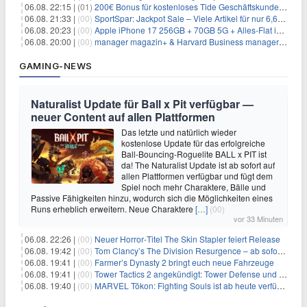
06.08. 22:15 |
(01)
200€ Bonus für kostenloses Tide Geschäftskundenkonto
06.08. 21:33 |
(00)
SportSpar: Jackpot Sale – Viele Artikel für nur 6,66€ – nur 48 Stunden
06.08. 20:23 |
(00)
Apple iPhone 17 256GB + 70GB 5G + Alles-Flat im Vodafone-Netz für 34,99€/Monat – eff. 4,65€/Monat
06.08. 20:00 |
(00)
manager magazin+ & Harvard Business manager+ Digital-Kombi-Abo 1 Monat kostenlos
GAMING-NEWS
Naturalist Update für Ball x Pit verfügbar —
neuer Content auf allen Plattformen
Das letzte und natürlich wieder
kostenlose Update für das erfolgreiche
Ball-Bouncing-Roguelite BALL x PIT ist
da! The Naturalist Update ist ab sofort auf
allen Plattformen verfügbar und fügt dem
Spiel noch mehr Charaktere, Bälle und
Passive Fähigkeiten hinzu, wodurch sich die Möglichkeiten eines
Runs erheblich erweitern. Neue Charaktere
[…]
(00)
vor 33 Minuten
06.08. 22:26 |
(00)
Neuer Horror‑Titel The Skin Stapler feiert Release
06.08. 19:42 |
(00)
Tom Clancy’s The Division Resurgence – ab sofort für euch verfügbar
06.08. 19:41 |
(00)
Farmer’s Dynasty 2 bringt euch neue Fahrzeuge
06.08. 19:41 |
(00)
Tower Tactics 2 angekündigt: Tower Defense und Deckbuilding Kombo kehrt zurück
06.08. 19:40 |
(00)
MARVEL Tōkon: Fighting Souls ist ab heute verfügbar