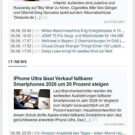
mitwirkt. Außerdem sind Judeline und
Rusowsky auf 'Bby Wow' zu hören. Cigarettes After Sex-Sänger
und Gitarrist Greg Gonzalez spielt auf dem Albumabschluss
'Después de
[…]
(00)
vor 6 Stunden
06.08. 20:46 |
(00)
Midea Waschmaschine 8 kg Energieklasse A-10% 1400 U/Min für 289,97€
06.08. 18:33 |
(00)
JONR T5 Pro Saug- und Wischroboter für 194,99€
06.08. 17:47 |
(00)
Wellness in Bayern: 2 Übernachtungen im DAS LUDWIG Sports Resort inkl. HP + Wellness ab 174€ p.P.
06.08. 17:02 |
(00)
Chupa Chups Stranger Things Eimer 150 Lutscher für 21,95€
06.08. 17:00 |
(00)
Daisy Lowe bringt ihr zweites Kind zur Welt
IT-NEWS
iPhone Ultra lässt Verkauf faltbarer
Smartphones 2026 um 20 Prozent steigen
Laut Branchenberichten werden die
weltweiten Auslieferungen faltbarer
Smartphones im Jahr 2026 im Vergleich
zum Vorjahr voraussichtlich um 20
Prozent wachsen. Hauptverantwortlich für
diesen Schub dürfte Apples erstes faltbares Smartphone sein: das
gerüchteweise erwartete iPhone Ultra. Das
[…]
(00)
vor 6 Stunden
06.08. 22:30 |
(04)
Amazon-Angebote des Tages – jeden Abend neue Deals zum Stöbern