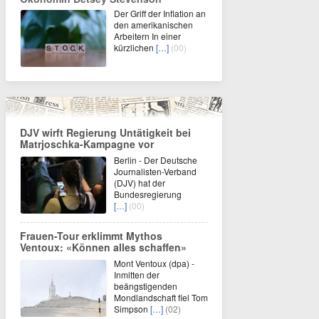
Der Griff der Inflation an
den amerikanischen
Arbeitern In einer
kürzlichen
[…]
(00)
DJV wirft Regierung Untätigkeit bei
Matrjoschka-Kampagne vor
Berlin - Der Deutsche
Journalisten-Verband
(DJV) hat der
Bundesregierung
[…]
(00)
Frauen-Tour erklimmt Mythos
Ventoux: «Können alles schaffen»
Mont Ventoux (dpa) -
Inmitten der
beängstigenden
Mondlandschaft fiel Tom
Simpson
[…]
(02)