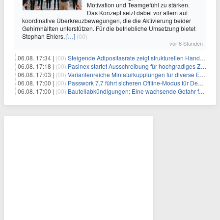
Motivation und Teamgefühl zu stärken.
Das Konzept setzt dabei vor allem auf
koordinative Überkreuzbewegungen, die die Aktivierung beider
Gehirnhälften unterstützen. Für die betriebliche Umsetzung bietet
Stephan Ehlers,
[…]
(00)
vor 6 Stunden
06.08. 17:34 |
(00)
Steigende Adipositasrate zeigt strukturellen Handlungsbedarf bei der Ernährung schulpflichtiger Kinder
06.08. 17:18 |
(00)
Pasinex startet Ausschreibung für hochgradiges Zinksulfidkonzentrat mit Germanium- und Silbergehalten und stellt ein Betriebsupdate bereit
06.08. 17:03 |
(00)
Variantenreiche Miniaturkupplungen für diverse Einsatzbereiche
06.08. 17:00 |
(00)
Passwork 7.7 führt sicheren Offline-Modus für Desktop- und Mobile-Apps ein
06.08. 17:00 |
(00)
Bauteilabkündigungen: Eine wachsende Gefahr für industrielle Elektroniksysteme