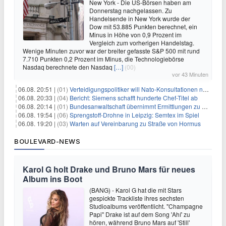
New York - Die US-Börsen haben am
Donnerstag nachgelassen. Zu
Handelsende in New York wurde der
Dow mit 53.885 Punkten berechnet, ein
Minus in Höhe von 0,9 Prozent im
Vergleich zum vorherigen Handelstag.
Wenige Minuten zuvor war der breiter gefasste S&P 500 mit rund
7.710 Punkten 0,2 Prozent im Minus, die Technologiebörse
Nasdaq berechnete den Nasdaq
[…]
(00)
vor 43 Minuten
06.08. 20:51 |
(01)
Verteidigungspolitiker will Nato-Konsultationen nach Drohnenfund
06.08. 20:33 |
(04)
Bericht: Siemens schafft hunderte Chef-Titel ab
06.08. 20:14 |
(01)
Bundesanwaltschaft übernimmt Ermittlungen zu Drohnenvorfall
06.08. 19:54 |
(06)
Sprengstoff-Drohne in Leipzig: Semtex im Spiel
06.08. 19:20 |
(03)
Warten auf Vereinbarung zu Straße von Hormus
BOULEVARD-NEWS
Karol G holt Drake und Bruno Mars für neues
Album ins Boot
(BANG) - Karol G hat die mit Stars
gespickte Trackliste ihres sechsten
Studioalbums veröffentlicht. "Champagne
Papi" Drake ist auf dem Song 'Ahí' zu
hören, während Bruno Mars auf 'Still'