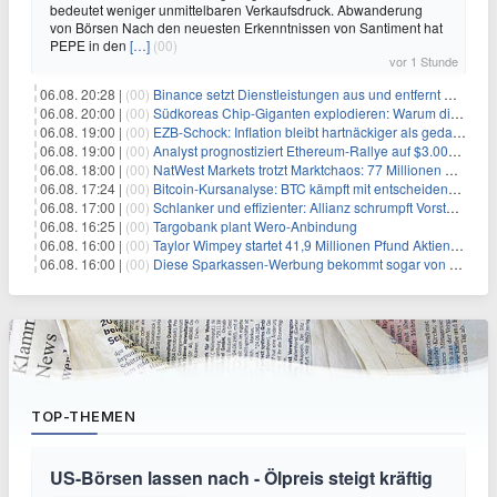
bedeutet weniger unmittelbaren Verkaufsdruck. Abwanderung
von Börsen Nach den neuesten Erkenntnissen von Santiment hat
PEPE in den
[…]
(00)
vor 1 Stunde
06.08. 20:28 |
(00)
Binance setzt Dienstleistungen aus und entfernt mehrere Krypto-Paare: Wer ist betroffen?
06.08. 20:00 |
(00)
Südkoreas Chip-Giganten explodieren: Warum dieser Rekord-Tag die KI-Branche erschüttert
06.08. 19:00 |
(00)
EZB-Schock: Inflation bleibt hartnäckiger als gedacht – 2027 wird zum kritischen Test
06.08. 19:00 |
(00)
Analyst prognostiziert Ethereum-Rallye auf $3.000 nach entscheidendem On-Chain-Ausbruch
06.08. 18:00 |
(00)
NatWest Markets trotzt Marktchaos: 77 Millionen Pfund Gewinn im ersten Halbjahr
06.08. 17:24 |
(00)
Bitcoin-Kursanalyse: BTC kämpft mit entscheidender $65K-Hürde, während sich ein Liquidationscluster aufbaut
06.08. 17:00 |
(00)
Schlanker und effizienter: Allianz schrumpft Vorstand auf 8 Köpfe – das steckt dahinter
06.08. 16:25 |
(00)
Targobank plant Wero-Anbindung
06.08. 16:00 |
(00)
Taylor Wimpey startet 41,9 Millionen Pfund Aktienrückkauf – was Anleger wissen müssen
06.08. 16:00 |
(00)
Diese Sparkassen-Werbung bekommt sogar von der Konkurrenz Lob
TOP-THEMEN
US-Börsen lassen nach - Ölpreis steigt kräftig