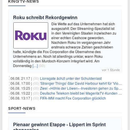
KINO/TV-NEWS
Roku schreibt Rekordgewinn
Die Wette auf das Unternehmen hat sich
ausgezahlt: Der Streaming-Spezialist ist
in den Vereinigten Staaten inzwischen zu
einer echten Cashcow geworden.
Nachdem Roku im vergangenen Jahr
erstmals schwarze Zahlen geschrieben
hatte, kündigte die Fox Corporation die Übernahme des
Unternehmens an. Noch ist allerdings unklar, wann Roku
vollständig in den Murdoch-Konzern integriert wird. Am
Donnerstag
[…]
(00)
vor 1 Stunde
06.08. 21:17 |
(00)
Lionsgate ächzt unter der Schuldenlast
06.08. 17:00 |
(00)
'Stranger Things'-Star David Harbour kehrt für 'Violent Night 2' zurück – Kristen Bell stößt zur Besetzung
06.08. 15:25 |
(00)
Zwei «Höhle der Löwen»-Investoren gehen zu Springer
06.08. 15:22 |
(00)
Deutsche Telekom bleibt bei MagentaTV-Kunden vage
06.08. 13:17 |
(00)
FIFA-WM macht Fox Corporation glücklich
SPORT-NEWS
Pienaar gewinnt Etappe - Lippert im Sprint
chancenlos