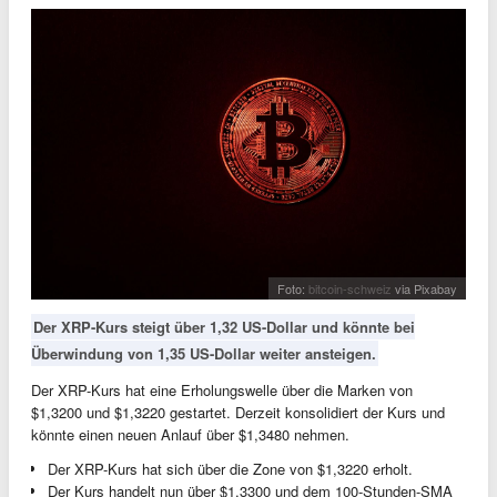
Foto:
bitcoin-schweiz
via Pixabay
Der XRP-Kurs steigt über 1,32 US-Dollar und könnte bei
Überwindung von 1,35 US-Dollar weiter ansteigen.
Der XRP-Kurs hat eine Erholungswelle über die Marken von
$1,3200 und $1,3220 gestartet. Derzeit konsolidiert der Kurs und
könnte einen neuen Anlauf über $1,3480 nehmen.
Der XRP-Kurs hat sich über die Zone von $1,3220 erholt.
Der Kurs handelt nun über $1,3300 und dem 100-Stunden-SMA