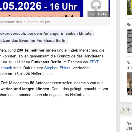
Foto: LifePR
lierschule.de/Helfer-gesucht.pdf
So
trekordversuch, bei dem Anfänger in sieben Minuten
stützen das Event im Funkhaus Berlin.
ten
, rund
200 Teilnehmer:innen
und ein Ziel: Menschen, die
eren konnten, sollen gemeinsam die Grundzüge des Jonglierens
et um 16:00 Uhr im
Funkhaus Berlin
im Rahmen der
TRYP
Ne
tr
versuch
statt. Dafür sucht
Stephan Ehlers
, vierfacher
och ca. 15 bis 20 Helfer:innen
s Ziel: Mindestens
58
Anfänger:innen sollen innerhalb von nur
e werfen und fangen können
. Damit das gelingt, braucht es vor
cher:innen, sondern auch ein engagiertes Helferteam.
Ne
Je