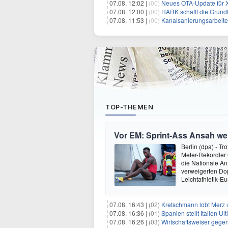
07.08. 12:02 |
(00)
Neues OTA-Update für XPENG
07.08. 12:00 |
(00)
HARK schafft die Grund
07.08. 11:53 |
(00)
Kanalsanierungsarbeite
TOP-THEMEN
Vor EM: Sprint-Ass Ansah we
Berlin (dpa) - T
Meter-Rekordler
die Nationale An
verweigerten Do
Leichtathletik-E
07.08. 16:43 |
(02)
Kretschmann lobt Merz 
07.08. 16:36 |
(01)
Spanien stellt Italien 
07.08. 16:26 |
(03)
Wirtschaftsweiser gege