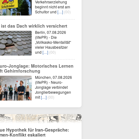
Verkehrserziehung
beginnt nicht erst am
Schultor und
[…]
(00)
 ist das Dach wirklich versichert
Berlin, 07.08.2026
(lifePR) - Die
„Vollkasko-Mentalität“
vieler Hausbesitzer
und
[…]
(00)
uro-Jonglage: Motorisches Lernen
ifft Gehirnforschung
München, 07.08.2026
(lifePR) - Neuro-
Jonglage verbindet
Jonglierbewegungen
mit
[…]
(00)
ue Hypothek für Iran-Gespräche:
men-Konflikt eskaliert