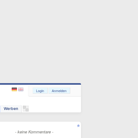
Login
Anmelden
Werben
- keine Kommentare -