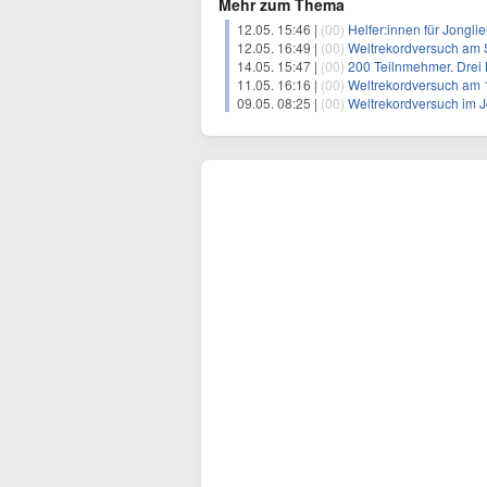
Mehr zum Thema
12.05. 15:46 |
(00)
Helfer:innen für Jongli
12.05. 16:49 |
(00)
Weltrekordversuch am Sams
14.05. 15:47 |
(00)
200 Teilnmehmer. Drei Bälle
11.05. 16:16 |
(00)
Weltrekordversuch am 16.05.
09.05. 08:25 |
(00)
Weltrekordversuch im Jongliere