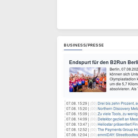
BUSINESS/PRESSE
Endspurt für den B2Run Berl
Berlin, 07.08.20
können sich Unt
Olympiastadion
um die 5,7 Kilom
absolvieren. Als
07.08. 15:29 |
(00)
Drei bis zehn Prozent, 
07.08. 15:20 |
(00)
Northern Discovery Metal
07.08. 15:09 |
(00)
Zu viele Tools, zu weni
07.08. 14:09 |
(00)
Detektor gezielt an Me
07.08. 13:47 |
(00)
Heliostar präsentiert Finanz- und
07.08. 12:52 |
(00)
The Payments Group Holdi
07.08. 12:04 |
(00)
emmiDAY: Streetfoodfes