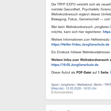
Die TRYP EXPO versteht sich als neuart
mentale Gesundheit, Psychedelic Science
Weltrekordversuch ergänzt dieses Umfeld 
Bewegung, Fokus, Gemeinschaft — und vie
Wer beim Weltrekordversuch „Jonglieren le
möchte, kann sich hier registrieren:
https
Weitere Informationen zum Helfereinsatz 
https://Helfer-Video.Jonglierschule.de
Ein Eindruck früherer Weltrekordaktionen i
Weitere Infos zum Weltrekordversuch 
https://16-05.Jonglierschule.de
Dieser Aufruf als
PDF-Datei
auf
1 Seite
:
Sport / Jonglieren / Weltrekord / Berlin / TR
[lifepr.de]
·
12.05.2026
·
16:53 Uhr
[0 Kommentare]