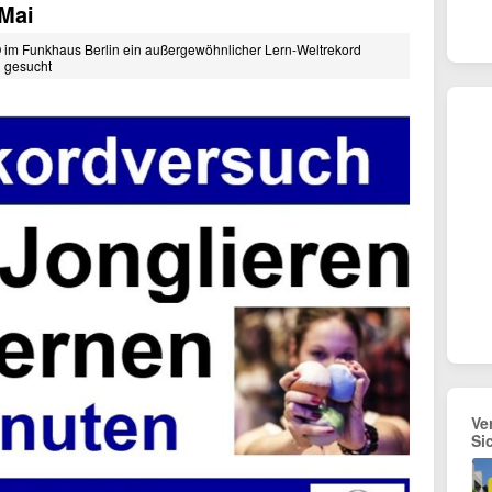
.Mai
 im Funkhaus Berlin ein außergewöhnlicher Lern-Weltrekord
n gesucht
Ve
Si