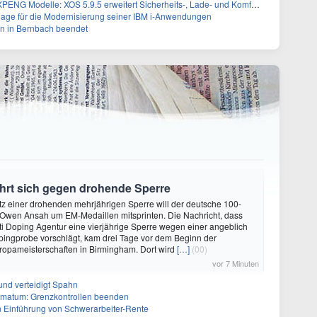
 Modelle: XOS 5.9.5 erweitert Sicherheits-, Lade- und Komfortfunktionen
lage für die Modernisierung seiner IBM i-Anwendungen
n in Bernbach beendet
hrt sich gegen drohende Sperre
rotz einer drohenden mehrjährigen Sperre will der deutsche 100-
 Owen Ansah um EM-Medaillen mitsprinten. Die Nachricht, dass
ti Doping Agentur eine vierjährige Sperre wegen einer angeblich
pingprobe vorschlägt, kam drei Tage vor dem Beginn der
uropameisterschaften in Birmingham. Dort wird
[…]
(00)
vor 7 Minuten
und verteidigt Spahn
Ultimatum: Grenzkontrollen beenden
n Einführung von Schwerarbeiter-Rente