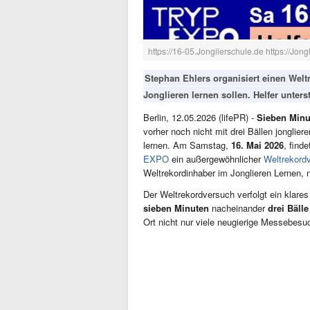
https://16-05.Jonglierschule.de https://Jong
Stephan Ehlers organisiert einen Wel
Jonglieren lernen sollen. Helfer unter
Berlin, 12.05.2026 (lifePR) -
Sieben Minu
vorher noch nicht mit drei Bällen jongli
lernen. Am Samstag,
16. Mai 2026
, find
EXPO
ein außergewöhnlicher
Weltrekord
Weltrekordinhaber im Jonglieren Lernen, n
Der Weltrekordversuch verfolgt ein klare
sieben Minuten
nacheinander
drei Bäll
Ort nicht nur viele neugierige Messebesu