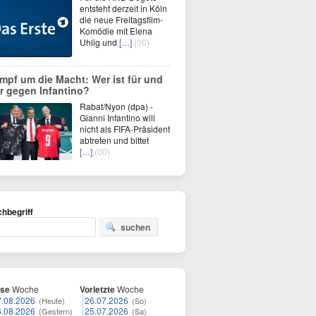
entsteht derzeit in Köln
die neue Freitagsfilm-
Komödie mit Elena
Uhlig und
[…]
(00)
mpf um die Macht: Wer ist für und
r gegen Infantino?
Rabat/Nyon (dpa) -
Gianni Infantino will
nicht als FIFA-Präsident
abtreten und bittet
[…]
(00)
hbegriff
suchen
ese
Woche
Vorletzte
Woche
7.08.2026
26.07.2026
(Heute)
(So)
6.08.2026
25.07.2026
(Gestern)
(Sa)