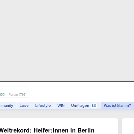
355
) · Forum (
793
)
munity
Lose
Lifestyle
WIN
Umfragen
Was ist klamm?
$$
eltrekord: Helfer:innen in Berlin