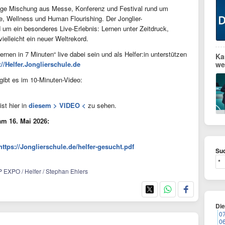
ige Mischung aus Messe, Konferenz und Festival rund um
, Wellness und Human Flourishing. Der Jonglier-
um ein besonderes Live-Erlebnis: Lernen unter Zeitdruck,
lleicht ein neuer Weltrekord.
rnen in 7 Minuten“ live dabei sein und als Helfer:in unterstützen
Ka
://Helfer.Jonglierschule.de
we
gibt es im 10-Minuten-Video:
st hier in
diesem > VIDEO <
zu sehen.
am 16. Mai 2026:
https://Jonglierschule.de/helfer-gesucht.pdf
Suc
YP EXPO / Helfer / Stephan Ehlers
Di
0
0