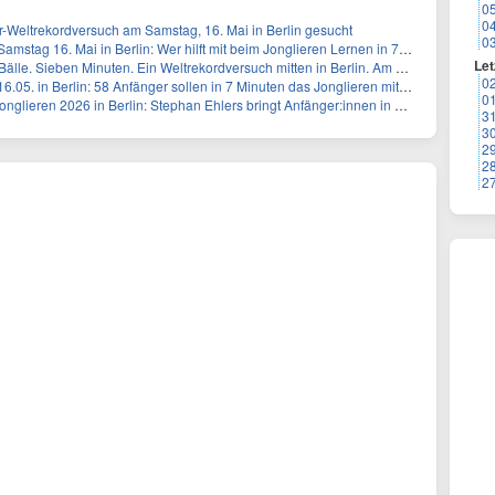
0
0
er-Weltrekordversuch am Samstag, 16. Mai in Berlin gesucht
0
tag 16. Mai in Berlin: Wer hilft mit beim Jonglieren Lernen in 7 Minuten?
Let
. Sieben Minuten. Ein Weltrekordversuch mitten in Berlin. Am Samstag, 16.Mai
0
 in Berlin: 58 Anfänger sollen in 7 Minuten das Jonglieren mit 3 Bällen lernen
0
n 2026 in Berlin: Stephan Ehlers bringt Anfänger:innen in 7 Minuten das Jonglieren bei
3
3
2
2
2