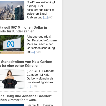
Riad/Sanaa/Washingto
n (dpa) - Der
eskalierende Konflikt
zwischen Saudi-
Arabien und
[…]
(00)
ta soll 567 Millionen Dollar in
nds für Kinder zahlen
Albuquerque (dpa) -
Der Facebook-Konzern
Meta soll nach einer
Gerichtsentscheidung
im
[…]
(00)
-Star schwärmt von Kaia Gerber:
ie ist eine echte Künstlerin'
(BANG) - Für Graham
Campbell ist Kaia
Gerber weit mehr als
nur ein erfolgreiches
[…]
(00)
ena Uhlig und Johanna Gastdorf
ehen «Immer fehlt was»
Für die ARD Degeto