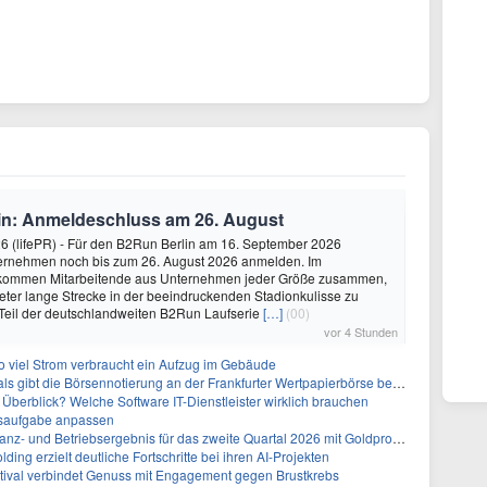
in: Anmeldeschluss am 26. August
26 (lifePR) - Für den B2Run Berlin am 16. September 2026
ernehmen noch bis zum 26. August 2026 anmelden. Im
 kommen Mitarbeitende aus Unternehmen jeder Größe zusammen,
eter lange Strecke in der beeindruckenden Stadionkulisse zu
 Teil der deutschlandweiten B2Run Laufserie
[…]
(00)
vor 4 Stunden
so viel Strom verbraucht ein Aufzug im Gebäude
s gibt die Börsennotierung an der Frankfurter Wertpapierbörse bekannt
g Überblick? Welche Software IT-Dienstleister wirklich brauchen
ssaufgabe anpassen
 Betriebsergebnis für das zweite Quartal 2026 mit Goldproduktion und Barreserven in Rekordhöhe
ng erzielt deutliche Fortschritte bei ihren AI-Projekten
tival verbindet Genuss mit Engagement gegen Brustkrebs