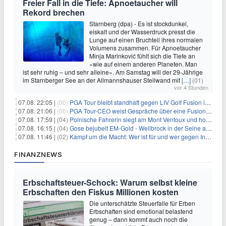
Freier Fall in die Tiefe: Apnoetaucher will
Rekord brechen
Starnberg (dpa) - Es ist stockdunkel,
eiskalt und der Wasserdruck presst die
Lunge auf einen Bruchteil ihres normalen
Volumens zusammen. Für Apnoetaucher
Minja Marinković fühlt sich die Tiefe an
«wie auf einem anderen Planeten. Man
ist sehr ruhig – und sehr alleine». Am Samstag will der 29-Jährige
im Starnberger See an der Allmannshauser Steilwand mit
[…]
(01)
vor 4 Stunden
07.08. 22:05 |
(00)
PGA Tour bleibt standhaft gegen LIV Golf Fusion in einem sich wandelnden Sportumfeld
07.08. 21:06 |
(00)
PGA Tour-CEO weist Gespräche über eine Fusion mit LIV Golf zurück und bekräftigt die Wettbewerbslandschaft
07.08. 17:59 |
(04)
Polnische Fahrerin siegt am Mont Ventoux und holt Tour-Gelb
07.08. 16:15 |
(04)
Gose bejubelt EM-Gold - Wellbrock in der Seine ausgebremst
07.08. 11:46 |
(02)
Kampf um die Macht: Wer ist für und wer gegen Infantino?
FINANZNEWS
Erbschaftsteuer-Schock: Warum selbst kleine
Erbschaften den Fiskus Millionen kosten
Die unterschätzte Steuerfalle für Erben
Erbschaften sind emotional belastend
genug – dann kommt auch noch die