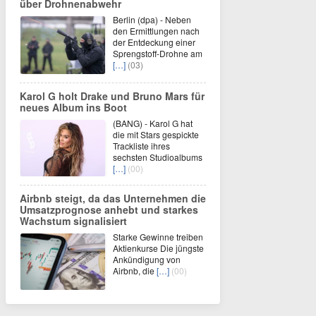
über Drohnenabwehr
Berlin (dpa) - Neben
den Ermittlungen nach
der Entdeckung einer
Sprengstoff-Drohne am
[…]
(03)
Karol G holt Drake und Bruno Mars für
neues Album ins Boot
(BANG) - Karol G hat
die mit Stars gespickte
Trackliste ihres
sechsten Studioalbums
[…]
(00)
Airbnb steigt, da das Unternehmen die
Umsatzprognose anhebt und starkes
Wachstum signalisiert
Starke Gewinne treiben
Aktienkurse Die jüngste
Ankündigung von
Airbnb, die
[…]
(00)