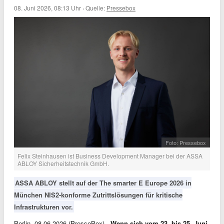
08. Juni 2026, 08:13 Uhr
·
Quelle:
Pressebox
Foto: Pressebox
Felix Steinhausen ist Business Development Manager bei der ASSA
ABLOY Sicherheitstechnik GmbH.
ASSA ABLOY stellt auf der The smarter E Europe 2026 in
München NIS2-konforme Zutrittslösungen für kritische
Infrastrukturen vor.
Berlin, 08.06.2026 (PresseBox) -
Wenn sich vom 23. bis 25. Juni