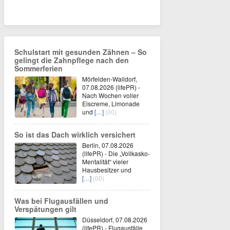
Schulstart mit gesunden Zähnen – So
gelingt die Zahnpflege nach den
Sommerferien
Mörfelden-Walldorf,
07.08.2026 (lifePR) -
Nach Wochen voller
Eiscreme, Limonade
und
[…]
(00)
So ist das Dach wirklich versichert
Berlin, 07.08.2026
(lifePR) - Die „Vollkasko-
Mentalität“ vieler
Hausbesitzer und
[…]
(00)
Was bei Flugausfällen und
Verspätungen gilt
Düsseldorf, 07.08.2026
(lifePR) - Flugausfälle