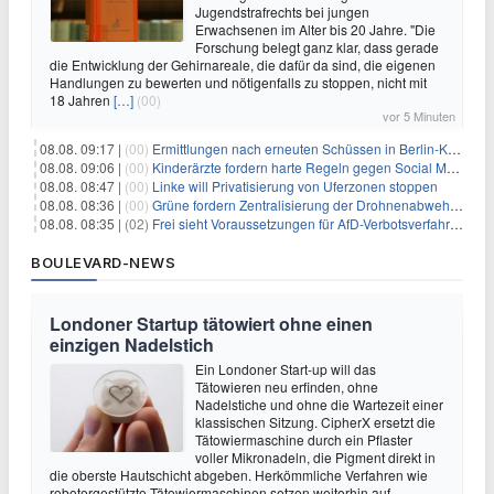
Jugendstrafrechts bei jungen
Erwachsenen im Alter bis 20 Jahre. "Die
Forschung belegt ganz klar, dass gerade
die Entwicklung der Gehirnareale, die dafür da sind, die eigenen
Handlungen zu bewerten und nötigenfalls zu stoppen, nicht mit
18 Jahren
[…]
(00)
vor 5 Minuten
08.08. 09:17 |
(00)
Ermittlungen nach erneuten Schüssen in Berlin-Kreuzberg dauern an
08.08. 09:06 |
(00)
Kinderärzte fordern harte Regeln gegen Social Media
08.08. 08:47 |
(00)
Linke will Privatisierung von Uferzonen stoppen
08.08. 08:36 |
(00)
Grüne fordern Zentralisierung der Drohnenabwehr bei Bundespolizei
08.08. 08:35 |
(02)
Frei sieht Voraussetzungen für AfD-Verbotsverfahren nicht gegeben
BOULEVARD-NEWS
Londoner Startup tätowiert ohne einen
einzigen Nadelstich
Ein Londoner Start-up will das
Tätowieren neu erfinden, ohne
Nadelstiche und ohne die Wartezeit einer
klassischen Sitzung. CipherX ersetzt die
Tätowiermaschine durch ein Pflaster
voller Mikronadeln, die Pigment direkt in
die oberste Hautschicht abgeben. Herkömmliche Verfahren wie
robotergestützte Tätowiermaschinen setzen weiterhin auf