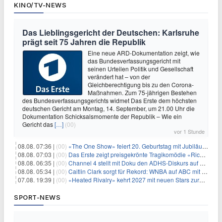
KINO/TV-NEWS
Das Lieblingsgericht der Deutschen: Karlsruhe
prägt seit 75 Jahren die Republik
Eine neue ARD-Dokumentation zeigt, wie
das Bundesverfassungsgericht mit
seinen Urteilen Politik und Gesellschaft
verändert hat – von der
Gleichberechtigung bis zu den Corona-
Maßnahmen. Zum 75-jährigen Bestehen
des Bundesverfassungsgerichts widmet Das Erste dem höchsten
deutschen Gericht am Montag, 14. September, um 21.00 Uhr die
Dokumentation Schicksalsmomente der Republik – Wie ein
Gericht das
[…]
(00)
vor 1 Stunde
08.08. 07:36 |
(00)
«The One Show» feiert 20. Geburtstag mit Jubiläumswoche
08.08. 07:03 |
(00)
Das Erste zeigt preisgekrönte Tragikomödie «Rickerl» als Free-TV-Premiere
08.08. 06:35 |
(00)
Channel 4 stellt mit Doku den ADHS-Diskurs auf den Prüfstand
08.08. 05:34 |
(00)
Caitlin Clark sorgt für Rekord: WNBA auf ABC mit 2,5 Millionen Zuschauern
07.08. 19:39 |
(00)
«Heated Rivalry» kehrt 2027 mit neuen Stars zurück
SPORT-NEWS