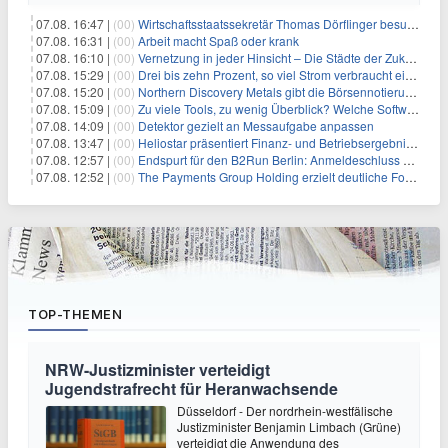
07.08. 16:47 |
(00)
Wirtschaftsstaatssekretär Thomas Dörflinger besucht Handwerksbetrieb im Kammerbezirk Freiburg
07.08. 16:31 |
(00)
Arbeit macht Spaß oder krank
07.08. 16:10 |
(00)
Vernetzung in jeder Hinsicht – Die Städte der Zukunft sind grün-blau
07.08. 15:29 |
(00)
Drei bis zehn Prozent, so viel Strom verbraucht ein Aufzug im Gebäude
07.08. 15:20 |
(00)
Northern Discovery Metals gibt die Börsennotierung an der Frankfurter Wertpapierbörse bekannt
07.08. 15:09 |
(00)
Zu viele Tools, zu wenig Überblick? Welche Software IT-Dienstleister wirklich brauchen
07.08. 14:09 |
(00)
Detektor gezielt an Messaufgabe anpassen
07.08. 13:47 |
(00)
Heliostar präsentiert Finanz- und Betriebsergebnis für das zweite Quartal 2026 mit Goldproduktion und Barreserven in Rekordhöhe
07.08. 12:57 |
(00)
Endspurt für den B2Run Berlin: Anmeldeschluss am 26. August
07.08. 12:52 |
(00)
The Payments Group Holding erzielt deutliche Fortschritte bei ihren AI-Projekten
TOP-THEMEN
NRW-Justizminister verteidigt
Jugendstrafrecht für Heranwachsende
Düsseldorf - Der nordrhein-westfälische
Justizminister Benjamin Limbach (Grüne)
verteidigt die Anwendung des