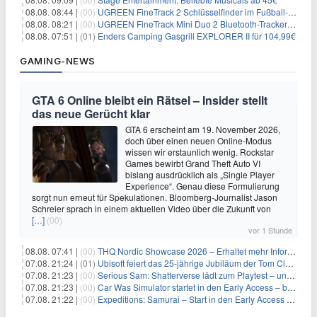
08.08. 08:44 |
(00)
UGREEN FineTrack 2 Schlüsselfinder im Fußball-Design für 10,98€
08.08. 08:21 |
(00)
UGREEN FineTrack Mini Duo 2 Bluetooth-Tracker 4er-Pack für 28,99€
08.08. 07:51 |
(01)
Enders Camping Gasgrill EXPLORER II für 104,99€
GAMING-NEWS
GTA 6 Online bleibt ein Rätsel – Insider stellt
das neue Gerücht klar
GTA 6 erscheint am 19. November 2026,
doch über einen neuen Online-Modus
wissen wir erstaunlich wenig. Rockstar
Games bewirbt Grand Theft Auto VI
bislang ausdrücklich als „Single Player
Experience“. Genau diese Formulierung
sorgt nun erneut für Spekulationen. Bloomberg-Journalist Jason
Schreier sprach in einem aktuellen Video über die Zukunft von
[…]
(00)
vor 1 Stunde
08.08. 07:41 |
(00)
THQ Nordic Showcase 2026 – Erhaltet mehr Informationen
07.08. 21:24 |
(01)
Ubisoft feiert das 25-jährige Jubiläum der Tom Clancy’s Ghost Recon-Reihe
07.08. 21:23 |
(00)
Serious Sam: Shatterverse lädt zum Playtest – und erscheint schon bald!
07.08. 21:23 |
(00)
Car Was Simulator startet in den Early Access – bald gehts los!
07.08. 21:22 |
(00)
Expeditions: Samurai – Start in den Early Access ab heute im feudalen Japan