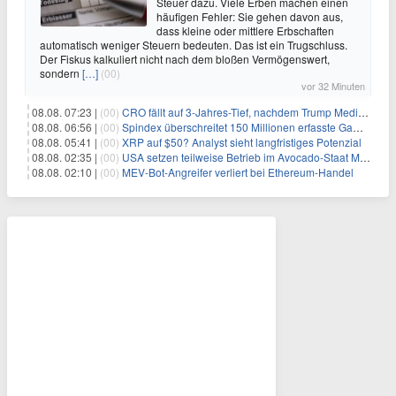
Steuer dazu. Viele Erben machen einen
häufigen Fehler: Sie gehen davon aus,
dass kleine oder mittlere Erbschaften
automatisch weniger Steuern bedeuten. Das ist ein Trugschluss.
Der Fiskus kalkuliert nicht nach dem bloßen Vermögenswert,
sondern
[…]
(00)
vor 32 Minuten
08.08. 07:23 |
(00)
CRO fällt auf 3-Jahres-Tief, nachdem Trump Media zwei große Crypto.com-Deals storniert
08.08. 06:56 |
(00)
Spindex überschreitet 150 Millionen erfasste Gaming-Ereignisse in Echtzeit-Datenpipeline
08.08. 05:41 |
(00)
XRP auf $50? Analyst sieht langfristiges Potenzial
08.08. 02:35 |
(00)
USA setzen teilweise Betrieb im Avocado-Staat Michoacán in Mexiko wieder in Gang
08.08. 02:10 |
(00)
MEV-Bot-Angreifer verliert bei Ethereum-Handel