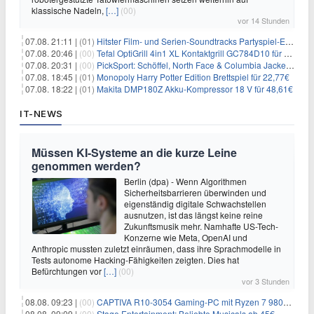
klassische Nadeln,
[…]
(00)
vor 14 Stunden
07.08. 21:11 |
(01)
Hitster Film- und Serien-Soundtracks Partyspiel-Erweiterung für 6,99€
07.08. 20:46 |
(00)
Tefal OptiGrill 4in1 XL Kontaktgrill GC784D10 für 239,99€
07.08. 20:31 |
(00)
PickSport: Schöffel, North Face & Columbia Jacken ab 39,60€
07.08. 18:45 |
(01)
Monopoly Harry Potter Edition Brettspiel für 22,77€
07.08. 18:22 |
(01)
Makita DMP180Z Akku-Kompressor 18 V für 48,61€
IT-NEWS
Müssen KI-Systeme an die kurze Leine
genommen werden?
Berlin (dpa) - Wenn Algorithmen
Sicherheitsbarrieren überwinden und
eigenständig digitale Schwachstellen
ausnutzen, ist das längst keine reine
Zukunftsmusik mehr. Namhafte US-Tech-
Konzerne wie Meta, OpenAI und
Anthropic mussten zuletzt einräumen, dass ihre Sprachmodelle in
Tests autonome Hacking-Fähigkeiten zeigten. Dies hat
Befürchtungen vor
[…]
(00)
vor 3 Stunden
08.08. 09:23 |
(00)
CAPTIVA R10-3054 Gaming-PC mit Ryzen 7 9800X3D und RTX 5080 für 2.599€
08.08. 09:09 |
(00)
Stage Entertainment: Beliebte Musicals ab 45€