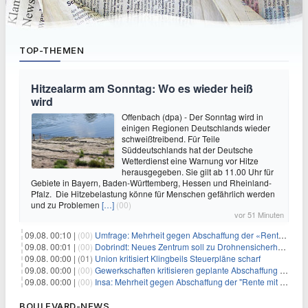
TOP-THEMEN
Hitzealarm am Sonntag: Wo es wieder heiß
wird
Offenbach (dpa) - Der Sonntag wird in
einigen Regionen Deutschlands wieder
schweißtreibend. Für Teile
Süddeutschlands hat der Deutsche
Wetterdienst eine Warnung vor Hitze
herausgegeben. Sie gilt ab 11.00 Uhr für
Gebiete in Bayern, Baden-Württemberg, Hessen und Rheinland-
Pfalz. Die Hitzebelastung könne für Menschen gefährlich werden
und zu Problemen
[…]
(00)
vor 51 Minuten
09.08. 00:10 |
(00)
Umfrage: Mehrheit gegen Abschaffung der «Rente mit 63»
09.08. 00:01 |
(00)
Dobrindt: Neues Zentrum soll zu Drohnensicherheit forschen
09.08. 00:00 |
(01)
Union kritisiert Klingbeils Steuerpläne scharf
09.08. 00:00 |
(00)
Gewerkschaften kritisieren geplante Abschaffung der "Rente mit 63"
09.08. 00:00 |
(00)
Insa: Mehrheit gegen Abschaffung der "Rente mit 63"
BOULEVARD-NEWS