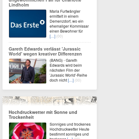
Lindholm
Maria Furtwängler
ermittelt in einem
Demenzdorf, wo ein
ehemaliger Kommissar
einen Bewohner für
[…]
(00)
Gareth Edwards verlässt 'Jurassic
World' wegen kreativer Differenzen
(BANG) - Gareth
Edwards wird beim
nächsten Film der
'Jurassic World'-Reihe
doch nicht
[…]
(00)
Hochdruckwetter mit Sonne und
Trockenheit
Sonniges und trockenes
Hochdruckwetter Heute
bestimmt sonniges und
trockenes
[…]
(00)