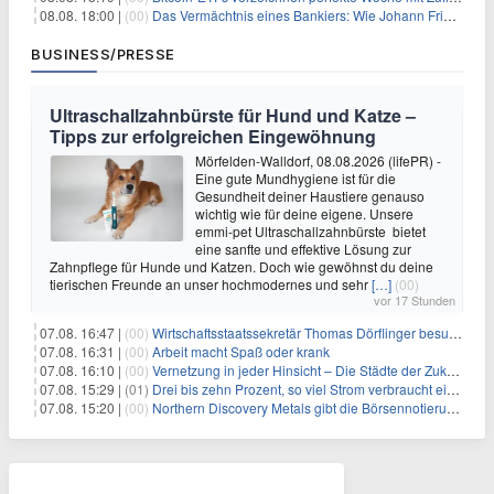
08.08. 18:00 |
(00)
Das Vermächtnis eines Bankiers: Wie Johann Friedrich Städel sein Imperium unsterblich machte
BUSINESS/PRESSE
Ultraschallzahnbürste für Hund und Katze –
Tipps zur erfolgreichen Eingewöhnung
Mörfelden-Walldorf, 08.08.2026 (lifePR) -
Eine gute Mundhygiene ist für die
Gesundheit deiner Haustiere genauso
wichtig wie für deine eigene. Unsere
emmi-pet Ultraschallzahnbürste bietet
eine sanfte und effektive Lösung zur
Zahnpflege für Hunde und Katzen. Doch wie gewöhnst du deine
tierischen Freunde an unser hochmodernes und sehr
[…]
(00)
vor 17 Stunden
07.08. 16:47 |
(00)
Wirtschaftsstaatssekretär Thomas Dörflinger besucht Handwerksbetrieb im Kammerbezirk Freiburg
07.08. 16:31 |
(00)
Arbeit macht Spaß oder krank
07.08. 16:10 |
(00)
Vernetzung in jeder Hinsicht – Die Städte der Zukunft sind grün-blau
07.08. 15:29 |
(01)
Drei bis zehn Prozent, so viel Strom verbraucht ein Aufzug im Gebäude
07.08. 15:20 |
(00)
Northern Discovery Metals gibt die Börsennotierung an der Frankfurter Wertpapierbörse bekannt