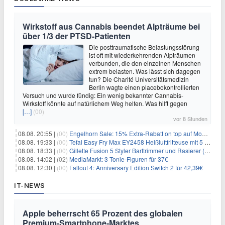
Wirkstoff aus Cannabis beendet Alpträume bei
über 1/3 der PTSD-Patienten
Die posttraumatische Belastungsstörung
ist oft mit wiederkehrenden Alpträumen
verbunden, die den einzelnen Menschen
extrem belasten. Was lässt sich dagegen
tun? Die Charité Universitätsmedizin
Berlin wagte einen placebokontrollierten
Versuch und wurde fündig: Ein wenig bekannter Cannabis-
Wirkstoff könnte auf natürlichem Weg helfen. Was hilft gegen
[…]
(00)
vor 8 Stunden
08.08. 20:55 |
(00)
Engelhorn Sale: 15% Extra-Rabatt on top auf Mode- und Sport-Artikel
08.08. 19:33 |
(00)
Tefal Easy Fry Max EY2458 Heißluftfritteuse mit 5 Litern für 64,99€
08.08. 18:33 |
(00)
Gillette Fusion 5 Styler Barttrimmer und Rasierer (All in One) für 16€
08.08. 14:02 |
(02)
MediaMarkt: 3 Tonie-Figuren für 37€
08.08. 12:30 |
(00)
Fallout 4: Anniversary Edition Switch 2 für 42,39€
IT-NEWS
Apple beherrscht 65 Prozent des globalen
Premium-Smartphone-Marktes