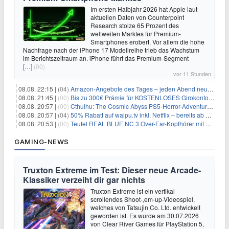
Im ersten Halbjahr 2026 hat Apple laut
aktuellen Daten von Counterpoint
Research stolze 65 Prozent des
weltweiten Marktes für Premium-
Smartphones erobert. Vor allem die hohe
Nachfrage nach der iPhone 17 Modellreihe trieb das Wachstum
im Berichtszeitraum an. iPhone führt das Premium-Segment
[…]
(00)
vor 11 Stunden
08.08. 22:15 |
(04)
Amazon-Angebote des Tages – jeden Abend neue Deals zum Stöbern
08.08. 21:45 |
(00)
Bis zu 300€ Prämie für KOSTENLOSES Girokonto bei der Santander – 50€ schon nach 1 Woche!
08.08. 20:57 |
(00)
Cthulhu: The Cosmic Abyss PS5-Horror-Adventure für 27,99€
08.08. 20:57 |
(04)
50% Rabatt auf waipu.tv inkl. Netflix – bereits ab 9€/Monat (statt 17,99€)
08.08. 20:53 |
(00)
Teufel REAL BLUE NC 3 Over-Ear-Kopfhörer mit ANC für 149,99€
GAMING-NEWS
Truxton Extreme im Test: Dieser neue Arcade-
Klassiker verzeiht dir gar nichts
Truxton Extreme ist ein vertikal
scrollendes Shoot-‚em-up-Videospiel,
welches von Tatsujin Co. Ltd. entwickelt
geworden ist. Es wurde am 30.07.2026
von Clear River Games für PlayStation 5,