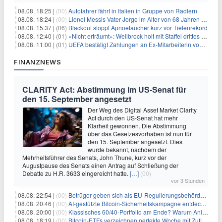
08.08. 18:25 |
(00)
Autofahrer fährt in Italien in Gruppe von Radlern
08.08. 18:24 |
(00)
Lionel Messis Vater Jorge im Alter von 68 Jahren gestorben
08.08. 15:37 |
(06)
Blackout stoppt Apnoetaucher kurz vor Tiefenrekord
08.08. 12:40 |
(01)
«Nicht erträumt»: Wellbrock holt mit Staffel drittes EM-Gold
08.08. 11:00 |
(01)
UEFA bestätigt Zahlungen an Ex-Mitarbeiterin von Infantino
FINANZNEWS
CLARITY Act: Abstimmung im US-Senat für
den 15. September angesetzt
Der Weg des Digital Asset Market Clarity
Act durch den US-Senat hat mehr
Klarheit gewonnen. Die Abstimmung
über das Gesetzesvorhaben ist nun für
den 15. September angesetzt. Dies
wurde bekannt, nachdem der
Mehrheitsführer des Senats, John Thune, kurz vor der
Augustpause des Senats einen Antrag auf Schließung der
Debatte zu H.R. 3633 eingereicht hatte.
[…]
(00)
vor 3 Stunden
08.08. 22:54 |
(00)
Betrüger geben sich als EU-Regulierungsbehörden aus, um Krypto-Nutzer nach MiCA-Deadline ins Visier zu nehmen
08.08. 20:46 |
(00)
AI-gestützte Bitcoin-Sicherheitskampagne entdeckt fast 5.000 Softwareprobleme in 390 Projekten
08.08. 20:00 |
(00)
Klassisches 60/40-Portfolio am Ende? Warum Anleger jetzt radikal umdenken müssen
08.08. 18:19 |
(00)
Bitcoin-ETFs verzeichnen perfekte Woche mit Zuflüssen auf 3-Monats-Hoch