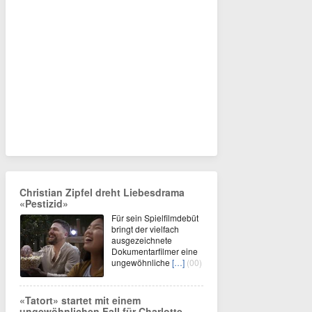
Christian Zipfel dreht Liebesdrama
«Pestizid»
Für sein Spielfilmdebüt
bringt der vielfach
ausgezeichnete
Dokumentarfilmer eine
ungewöhnliche
[…]
(00)
«Tatort» startet mit einem
ungewöhnlichen Fall für Charlotte