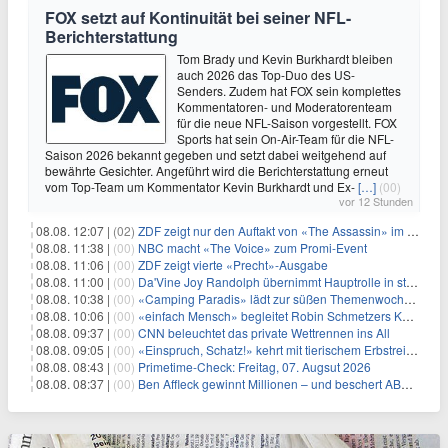
FOX setzt auf Kontinuität bei seiner NFL-
Berichterstattung
Tom Brady und Kevin Burkhardt bleiben
auch 2026 das Top-Duo des US-
Senders. Zudem hat FOX sein komplettes
Kommentatoren- und Moderatorenteam
für die neue NFL-Saison vorgestellt. FOX
Sports hat sein On-Air-Team für die NFL-
Saison 2026 bekannt gegeben und setzt dabei weitgehend auf
bewährte Gesichter. Angeführt wird die Berichterstattung erneut
vom Top-Team um Kommentator Kevin Burkhardt und Ex-
[…]
(00)
vor 12 Stunden
08.08. 12:07 |
(02)
ZDF zeigt nur den Auftakt von «The Assassin» im Fernsehen
08.08. 11:38 |
(00)
NBC macht «The Voice» zum Promi-Event
08.08. 11:06 |
(00)
ZDF zeigt vierte «Precht»-Ausgabe
08.08. 11:00 |
(00)
Da'Vine Joy Randolph übernimmt Hauptrolle in starbesetzter schwarzer Komödie
08.08. 10:38 |
(00)
«Camping Paradis» lädt zur süßen Themenwoche ein
08.08. 10:06 |
(00)
«einfach Mensch» begleitet Robin Schmetzers Kampf gegen eine seltene Krankheit
08.08. 09:37 |
(00)
CNN beleuchtet das private Wettrennen ins All
08.08. 09:05 |
(00)
«Einspruch, Schatz!» kehrt mit tierischem Erbstreit zurück
08.08. 08:43 |
(00)
Primetime-Check: Freitag, 07. Augsut 2026
08.08. 08:37 |
(00)
Ben Affleck gewinnt Millionen – und beschert ABC Top-Quoten