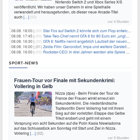
Nintendo Switch 2 und Xbox Series X/S
veröffentlicht. Wir haben unser Daheim in eine Spielhalle
verwandelt und herausgefunden, ob dieser neue Arcade-Titel
auch
[…]
(00)
vor 4 Stunden
08.08. 18:00 |
(00)
Star Fox auf Switch 2 könnte sich zum Flop entwickeln
08.08. 17:45 |
(00)
Take-Two-Chef nennt GTA 6 für 80 Euro ein „unglaubliches Schnäppchen“
08.08. 16:30 |
(00)
GTA 6: Netflix nennt angeblich Laufzeit der neuen Gameplay-Präsentation
08.08. 16:00 |
(01)
Zelda-Film: Ganondorf, Impa und weitere Darsteller sollen feststehen
08.08. 16:00 |
(00)
Rockstar-CEO: In drei Jahren werden alle Spiele gestreamt
SPORT-NEWS
Frauen-Tour vor Finale mit Sekundenkrimi:
Vollering in Gelb
Nizza (dpa) - Beim Finale der Tour de
France der Frauen winkt erneut ein
Sekundenkrimi. Die niederländische
Topfavoritin Demi Vollering hat mit ihrem
Sieg auf der vorletzten Etappe das Gelbe
Trikot erobert und geht mit einem
Vorsprung von acht Sekunden auf die Polin Kasia Niewiadoma
auf das Schlussstück am Sonntag mit Start und Ziel in Nizza.
Vollering
[…]
(02)
vor 5 Stunden