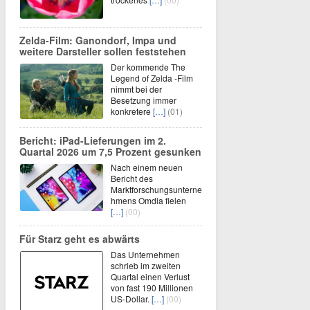
Zelda-Film: Ganondorf, Impa und
weitere Darsteller sollen feststehen
Der kommende The
Legend of Zelda -Film
nimmt bei der
Besetzung immer
konkretere
[…]
(01)
Bericht: iPad-Lieferungen im 2.
Quartal 2026 um 7,5 Prozent gesunken
Nach einem neuen
Bericht des
Marktforschungsunterne
hmens Omdia fielen
[…]
(00)
Für Starz geht es abwärts
Das Unternehmen
schrieb im zweiten
Quartal einen Verlust
von fast 190 Millionen
US-Dollar.
[…]
(00)