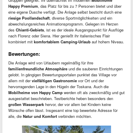
Gruppen geeignet. Ihr übernachtet im modernen
Mobilhome
Happy Premium
, das Platz für bis zu 7 Personen bietet und über
eine eigene Dusche verfügt. Die Anlage selbst besticht durch eine
riesige Poollandschaft
, diverse Sportmöglichkeiten und ein
abwechslungsreiches Animationsprogramm. Gelegen im Herzen
des
Chianti-Gebiets
, ist es der ideale Ausgangspunkt für Ausflüge
nach Florenz oder Siena. Hier genießt ihr italienisches Flair
kombiniert mit
komfortablem Camping-Urlaub
auf hohem Niveau.
Bewertungen:
Die Anlage wird von Urlaubern regelmäßig für ihre
familienfreundliche Atmosphäre
und die sauberen Einrichtungen
gelobt. In gängigen Bewertungsportalen punktet das Village vor
allem mit der
vielfältigen Gastronomie
vor Ort und der
hervorragenden Lage in den Hügeln der Toskana. Auch die
Mobilheime von Happy Camp
werden oft als zweckmäßig und gut
ausgestattet beschrieben. Testberichte heben besonders den
großen Wasserpark
hervor, der vor allem bei Kindern keine
Wünsche offen lässt. Insgesamt eine top bewertete Adresse für
alle, die
Natur und Komfort
verbinden möchten.