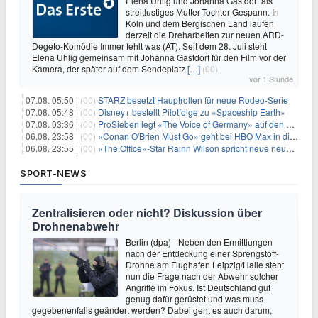
Elena Uhlig und Johanna Gastdorf als
streitlustiges Mutter-Tochter-Gespann. In
Köln und dem Bergischen Land laufen
derzeit die Dreharbeiten zur neuen ARD-
Degeto-Komödie Immer fehlt was (AT). Seit dem 28. Juli steht
Elena Uhlig gemeinsam mit Johanna Gastdorf für den Film vor der
Kamera, der später auf dem Sendeplatz
[…]
(00)
vor 1 Stunde
07.08. 05:50 |
(00)
STARZ besetzt Hauptrollen für neue Rodeo-Serie
07.08. 05:48 |
(00)
Disney+ bestellt Pilotfolge zu «Spaceship Earth»
07.08. 03:36 |
(00)
ProSieben legt «The Voice of Germany» auf den Samstag
06.08. 23:58 |
(00)
«Conan O'Brien Must Go» geht bei HBO Max in die dritte Runde
06.08. 23:55 |
(00)
«The Office»-Star Rainn Wilson spricht neue neuseeländische Serie «Settling»
SPORT-NEWS
Zentralisieren oder nicht? Diskussion über
Drohnenabwehr
Berlin (dpa) - Neben den Ermittlungen
nach der Entdeckung einer Sprengstoff-
Drohne am Flughafen Leipzig/Halle steht
nun die Frage nach der Abwehr solcher
Angriffe im Fokus. Ist Deutschland gut
genug dafür gerüstet und was muss
gegebenenfalls geändert werden? Dabei geht es auch darum,