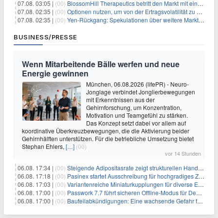
07.08. 03:05 |
(00)
BlossomHill Therapeutics betritt den Markt mit einem IPO-Boost von 150 Millionen Dollar
07.08. 02:35 |
(00)
Optionen nutzen, um von der Ertragsvolatilität zu profitieren
07.08. 02:35 |
(00)
Yen-Rückgang: Spekulationen über weitere Marktinterventionen nehmen zu
BUSINESS/PRESSE
Wenn Mitarbeitende Bälle werfen und neue
Energie gewinnen
München, 06.08.2026 (lifePR) - Neuro-
Jonglage verbindet Jonglierbewegungen
mit Erkenntnissen aus der
Gehirnforschung, um Konzentration,
Motivation und Teamgefühl zu stärken.
Das Konzept setzt dabei vor allem auf
koordinative Überkreuzbewegungen, die die Aktivierung beider
Gehirnhälften unterstützen. Für die betriebliche Umsetzung bietet
Stephan Ehlers,
[…]
(00)
vor 14 Stunden
06.08. 17:34 |
(00)
Steigende Adipositasrate zeigt strukturellen Handlungsbedarf bei der Ernährung schulpflichtiger Kinder
06.08. 17:18 |
(00)
Pasinex startet Ausschreibung für hochgradiges Zinksulfidkonzentrat mit Germanium- und Silbergehalten und stellt ein Betriebsupdate bereit
06.08. 17:03 |
(00)
Variantenreiche Miniaturkupplungen für diverse Einsatzbereiche
06.08. 17:00 |
(00)
Passwork 7.7 führt sicheren Offline-Modus für Desktop- und Mobile-Apps ein
06.08. 17:00 |
(00)
Bauteilabkündigungen: Eine wachsende Gefahr für industrielle Elektroniksysteme