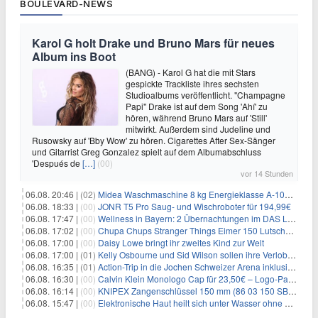
BOULEVARD-NEWS
Karol G holt Drake und Bruno Mars für neues
Album ins Boot
(BANG) - Karol G hat die mit Stars
gespickte Trackliste ihres sechsten
Studioalbums veröffentlicht. "Champagne
Papi" Drake ist auf dem Song 'Ahí' zu
hören, während Bruno Mars auf 'Still'
mitwirkt. Außerdem sind Judeline und
Rusowsky auf 'Bby Wow' zu hören. Cigarettes After Sex-Sänger
und Gitarrist Greg Gonzalez spielt auf dem Albumabschluss
'Después de
[…]
(00)
vor 14 Stunden
06.08. 20:46 |
(02)
Midea Waschmaschine 8 kg Energieklasse A-10% 1400 U/Min für 289,97€
06.08. 18:33 |
(00)
JONR T5 Pro Saug- und Wischroboter für 194,99€
06.08. 17:47 |
(00)
Wellness in Bayern: 2 Übernachtungen im DAS LUDWIG Sports Resort inkl. HP + Wellness ab 174€ p.P.
06.08. 17:02 |
(00)
Chupa Chups Stranger Things Eimer 150 Lutscher für 21,95€
06.08. 17:00 |
(00)
Daisy Lowe bringt ihr zweites Kind zur Welt
06.08. 17:00 |
(01)
Kelly Osbourne und Sid Wilson sollen ihre Verlobung gelöst haben
06.08. 16:35 |
(01)
Action-Trip in die Jochen Schweizer Arena inklusive Premium Hotel und Frühstück ab 59€ p.P.
06.08. 16:30 |
(00)
Calvin Klein Monologo Cap für 23,50€ – Logo-Patch, Baumwolle
06.08. 16:14 |
(00)
KNIPEX Zangenschlüssel 150 mm (86 03 150 SB) für 35,99€
06.08. 15:47 |
(00)
Elektronische Haut heilt sich unter Wasser ohne Strom