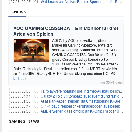
07.08. 06:07 |
(01)
Waldbrand am Vulkan Bromo: Sperrungen für Touristen
IT-NEWS
AOC GAMING CQ32G4ZA – Ein Monitor für drei
Arten von Spielen
AGON by AOC, die weltweit führende
Marke für Gaming-Monitore, erweitert
sein G4-Gaming-Sortiment um den AOC
GAMING CQ32G4ZA. Das 80 cm (31,5“)
große Curved Display kombiniert ein
1500R Fast VA-Panel mit Triple-Refresh-
Rate -Technologie, Reaktionszeiten von 0,3 ms MPRT sowie bis
zu 1 ms GtG, DisplayHDR 400-Unterstützung und einer DCI-P3-
[…]
(00)
vor 55 Minuten
07.08. 05:00 |
(00)
Fairplay-Vereinbarung soll Internet-Ausbau beschleunigen
07.08. 04:44 |
(00)
Galaxy Z Fold 8: Kompakt, ausdauernd und fast ohne Falte
07.08. 01:35 |
(00)
Atlassian-Aktien steigen, da Umsatzsprung KI-Sorgen dämpft
07.08. 00:47 |
(00)
GPT-4 baut Persönlichkeitsfragebögen aus beliebigen Texten und sagt Antworten voraus
06.08. 22:36 |
(00)
AMD erweitert das Portfolio an KI-Chips mit der Übernahme von Taalas
GAMING-NEWS