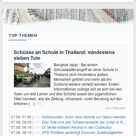
TOP-THEMEN
Schüsse an Schule in Thailand: mindestens
sieben Tote
Bangkok (dpa) - Bei einem
Schusswaffenangriff an einer Schule in
Thailand sind mindestens sieben
Menschen getötet und mehr als ein
Dutzend weitere verletzt worden. Ersten
Informationen zufolge soll es sich bei den
Toten um drei Lehrer und drei Schüler sowie den jugendlichen
Täter handeln, wie die Zeitung «Khaosod» unter Berufung auf den
örtlichen
[…]
(00)
vor 4 Minuten
07.08. 07:00 |
(00)
Hallervorden: Auch Grün könnte zur Option werden
07.08. 06:29 |
(00)
Drei Tote und drei Schwerverletzte bei Unfall in Rheinland-Pfalz
07.08. 06:19 |
(00)
Dr. Motte kritisiert Alkohol in der Clubkultur
07.08. 06:16 |
(00)
SPD-Politiker verteidigt Drohnen-Zuständigkeiten