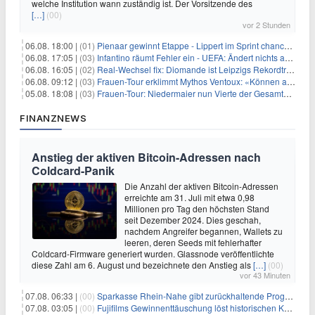
welche Institution wann zuständig ist. Der Vorsitzende des
[…]
(00)
vor 2 Stunden
06.08. 18:00 |
(01)
Pienaar gewinnt Etappe - Lippert im Sprint chancenlos
06.08. 17:05 |
(03)
Infantino räumt Fehler ein - UEFA: Ändert nichts an Boykott
06.08. 16:05 |
(02)
Real-Wechsel fix: Diomande ist Leipzigs Rekordtransfer
06.08. 09:12 |
(03)
Frauen-Tour erklimmt Mythos Ventoux: «Können alles schaffen»
05.08. 18:08 |
(03)
Frauen-Tour: Niedermaier nun Vierte der Gesamtwertung
FINANZNEWS
Anstieg der aktiven Bitcoin-Adressen nach
Coldcard-Panik
Die Anzahl der aktiven Bitcoin-Adressen
erreichte am 31. Juli mit etwa 0,98
Millionen pro Tag den höchsten Stand
seit Dezember 2024. Dies geschah,
nachdem Angreifer begannen, Wallets zu
leeren, deren Seeds mit fehlerhafter
Coldcard-Firmware generiert wurden. Glassnode veröffentlichte
diese Zahl am 6. August und bezeichnete den Anstieg als
[…]
(00)
vor 43 Minuten
07.08. 06:33 |
(00)
Sparkasse Rhein-Nahe gibt zurückhaltende Prognose
07.08. 03:05 |
(00)
Fujifilms Gewinnenttäuschung löst historischen Kursrückgang aus