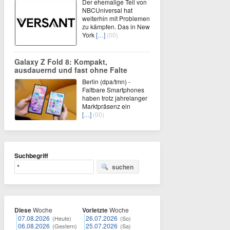
Der ehemalige Teil von
NBCUniversal hat
weiterhin mit Problemen
zu kämpfen. Das in New
York
[…]
(00)
Galaxy Z Fold 8: Kompakt,
ausdauernd und fast ohne Falte
Berlin (dpa/tmn) -
Faltbare Smartphones
haben trotz jahrelanger
Marktpräsenz ein
[…]
(00)
Suchbegriff
suchen
Diese
Woche
Vorletzte
Woche
07.08.2026
26.07.2026
(Heute)
(So)
06.08.2026
25.07.2026
(Gestern)
(Sa)