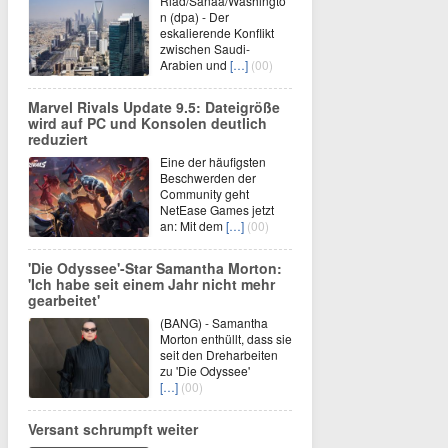
Riad/Sanaa/Washingto
n (dpa) - Der
eskalierende Konflikt
zwischen Saudi-
Arabien und
[…]
(00)
Marvel Rivals Update 9.5: Dateigröße
wird auf PC und Konsolen deutlich
reduziert
Eine der häufigsten
Beschwerden der
Community geht
NetEase Games jetzt
an: Mit dem
[…]
(00)
'Die Odyssee'-Star Samantha Morton:
'Ich habe seit einem Jahr nicht mehr
gearbeitet'
(BANG) - Samantha
Morton enthüllt, dass sie
seit den Dreharbeiten
zu 'Die Odyssee'
[…]
(00)
Versant schrumpft weiter