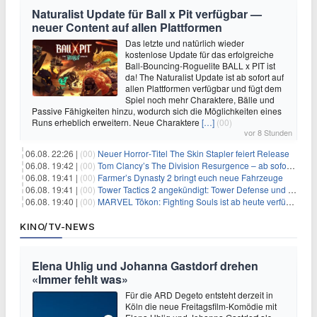
Naturalist Update für Ball x Pit verfügbar —
neuer Content auf allen Plattformen
Das letzte und natürlich wieder
kostenlose Update für das erfolgreiche
Ball-Bouncing-Roguelite BALL x PIT ist
da! The Naturalist Update ist ab sofort auf
allen Plattformen verfügbar und fügt dem
Spiel noch mehr Charaktere, Bälle und
Passive Fähigkeiten hinzu, wodurch sich die Möglichkeiten eines
Runs erheblich erweitern. Neue Charaktere
[…]
(00)
vor 8 Stunden
06.08. 22:26 |
(00)
Neuer Horror‑Titel The Skin Stapler feiert Release
06.08. 19:42 |
(00)
Tom Clancy’s The Division Resurgence – ab sofort für euch verfügbar
06.08. 19:41 |
(00)
Farmer’s Dynasty 2 bringt euch neue Fahrzeuge
06.08. 19:41 |
(00)
Tower Tactics 2 angekündigt: Tower Defense und Deckbuilding Kombo kehrt zurück
06.08. 19:40 |
(00)
MARVEL Tōkon: Fighting Souls ist ab heute verfügbar
KINO/TV-NEWS
Elena Uhlig und Johanna Gastdorf drehen
«Immer fehlt was»
Für die ARD Degeto entsteht derzeit in
Köln die neue Freitagsfilm-Komödie mit