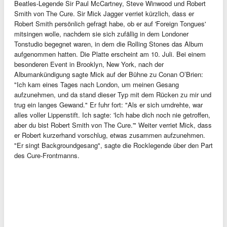
Beatles-Legende Sir Paul McCartney, Steve Winwood und Robert
Smith von The Cure. Sir Mick Jagger verriet kürzlich, dass er
Robert Smith persönlich gefragt habe, ob er auf 'Foreign Tongues'
mitsingen wolle, nachdem sie sich zufällig in dem Londoner
Tonstudio begegnet waren, in dem die Rolling Stones das Album
aufgenommen hatten. Die Platte erscheint am 10. Juli. Bei einem
besonderen Event in Brooklyn, New York, nach der
Albumankündigung sagte Mick auf der Bühne zu Conan O’Brien:
"Ich kam eines Tages nach London, um meinen Gesang
aufzunehmen, und da stand dieser Typ mit dem Rücken zu mir und
trug ein langes Gewand." Er fuhr fort: "Als er sich umdrehte, war
alles voller Lippenstift. Ich sagte: 'Ich habe dich noch nie getroffen,
aber du bist Robert Smith von The Cure.'" Weiter verriet Mick, dass
er Robert kurzerhand vorschlug, etwas zusammen aufzunehmen.
"Er singt Backgroundgesang", sagte die Rocklegende über den Part
des Cure-Frontmanns.