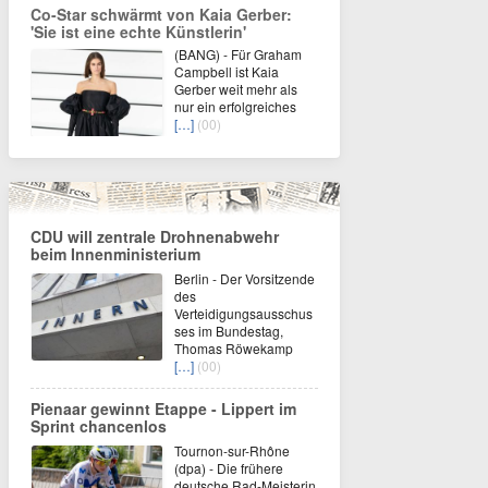
Co-Star schwärmt von Kaia Gerber:
'Sie ist eine echte Künstlerin'
(BANG) - Für Graham
Campbell ist Kaia
Gerber weit mehr als
nur ein erfolgreiches
[…]
(00)
CDU will zentrale Drohnenabwehr
beim Innenministerium
Berlin - Der Vorsitzende
des
Verteidigungsausschus
ses im Bundestag,
Thomas Röwekamp
[…]
(00)
Pienaar gewinnt Etappe - Lippert im
Sprint chancenlos
Tournon-sur-Rhône
(dpa) - Die frühere
deutsche Rad-Meisterin