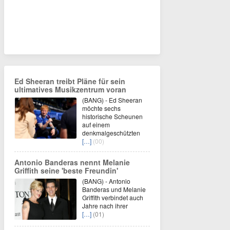
Ed Sheeran treibt Pläne für sein
ultimatives Musikzentrum voran
(BANG) - Ed Sheeran
möchte sechs
historische Scheunen
auf einem
denkmalgeschützten
[…]
(00)
Antonio Banderas nennt Melanie
Griffith seine 'beste Freundin'
(BANG) - Antonio
Banderas und Melanie
Griffith verbindet auch
Jahre nach ihrer
[…]
(01)