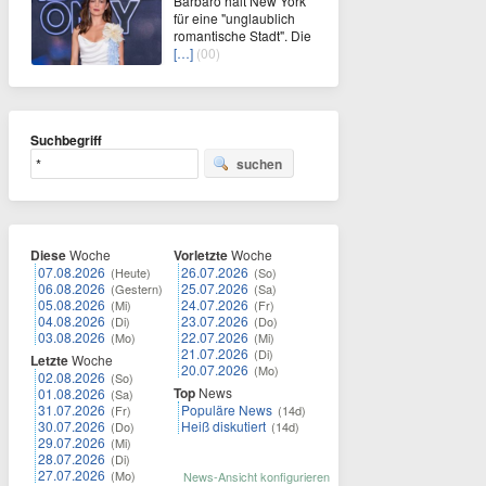
Barbaro hält New York
für eine "unglaublich
romantische Stadt". Die
[…]
(00)
Suchbegriff
suchen
Diese
Woche
Vorletzte
Woche
07.08.2026
26.07.2026
(Heute)
(So)
06.08.2026
25.07.2026
(Gestern)
(Sa)
05.08.2026
24.07.2026
(Mi)
(Fr)
04.08.2026
23.07.2026
(Di)
(Do)
03.08.2026
22.07.2026
(Mo)
(Mi)
21.07.2026
(Di)
Letzte
Woche
20.07.2026
(Mo)
02.08.2026
(So)
Top
News
01.08.2026
(Sa)
31.07.2026
Populäre News
(Fr)
(14d)
30.07.2026
Heiß diskutiert
(Do)
(14d)
29.07.2026
(Mi)
28.07.2026
(Di)
27.07.2026
(Mo)
News-Ansicht konfigurieren