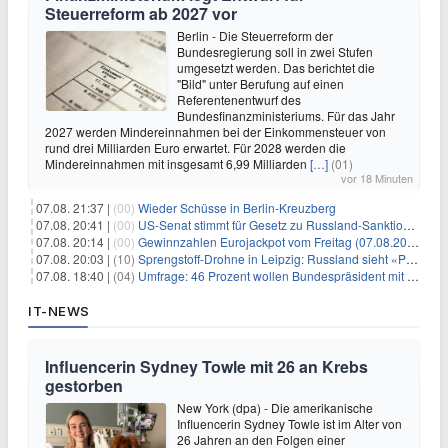
Steuerreform ab 2027 vor
Berlin - Die Steuerreform der
Bundesregierung soll in zwei Stufen
umgesetzt werden. Das berichtet die
"Bild" unter Berufung auf einen
Referentenentwurf des
Bundesfinanzministeriums. Für das Jahr
2027 werden Mindereinnahmen bei der Einkommensteuer von
rund drei Milliarden Euro erwartet. Für 2028 werden die
Mindereinnahmen mit insgesamt 6,99 Milliarden
[…]
(01)
vor 18 Minuten
07.08. 21:37 |
(00)
Wieder Schüsse in Berlin-Kreuzberg
07.08. 20:41 |
(00)
US-Senat stimmt für Gesetz zu Russland-Sanktionen
07.08. 20:14 |
(00)
Gewinnzahlen Eurojackpot vom Freitag (07.08.2026)
07.08. 20:03 |
(10)
Sprengstoff-Drohne in Leipzig: Russland sieht «Provokation»
07.08. 18:40 |
(04)
Umfrage: 46 Prozent wollen Bundespräsident mit Politik-Erfahrung
IT-NEWS
Influencerin Sydney Towle mit 26 an Krebs
gestorben
New York (dpa) - Die amerikanische
Influencerin Sydney Towle ist im Alter von
26 Jahren an den Folgen einer