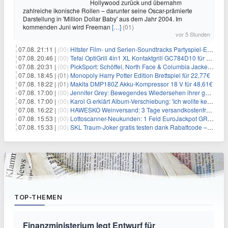
Hollywood zurück und übernahm
zahlreiche ikonische Rollen – darunter seine Oscar-prämierte
Darstellung in 'Million Dollar Baby' aus dem Jahr 2004. Im
kommenden Juni wird Freeman
[…]
(01)
vor 5 Stunden
07.08. 21:11 |
(00)
Hitster Film- und Serien-Soundtracks Partyspiel-Erweiterung für 6,99€
07.08. 20:46 |
(00)
Tefal OptiGrill 4in1 XL Kontaktgrill GC784D10 für 239,99€
07.08. 20:31 |
(00)
PickSport: Schöffel, North Face & Columbia Jacken ab 39,60€
07.08. 18:45 |
(01)
Monopoly Harry Potter Edition Brettspiel für 22,77€
07.08. 18:22 |
(01)
Makita DMP180Z Akku-Kompressor 18 V für 48,61€
07.08. 17:00 |
(00)
Jennifer Grey: Bewegendes Wiedersehen ihrer geschiedenen Eltern kurz vor dem Tod ihrer Mutter
07.08. 17:00 |
(00)
Karol G erklärt Album-Verschiebung: 'Ich wollte keine persönliche Situation ausnutzen'
07.08. 16:22 |
(00)
HAWESKO Weinversand: 3 Tage versandkostenfrei bestellen (MBW 25€)
07.08. 15:53 |
(00)
Lottoscanner-Neukunden: 1 Feld EuroJackpot GRATIS spielen
07.08. 15:33 |
(00)
SKL Traum-Joker gratis testen dank Rabattcode – Gewinne im Wert von bis zu 500.000€
TOP-THEMEN
Finanzministerium legt Entwurf für