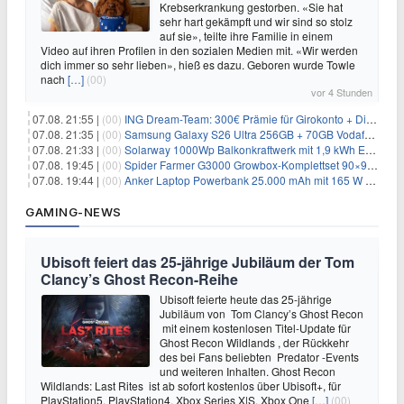
Krebserkrankung gestorben. «Sie hat
sehr hart gekämpft und wir sind so stolz
auf sie», teilte ihre Familie in einem
Video auf ihren Profilen in den sozialen Medien mit. «Wir werden
dich immer so sehr lieben», hieß es dazu. Geboren wurde Towle
nach
[…]
(00)
vor 4 Stunden
07.08. 21:55 |
(00)
ING Dream-Team: 300€ Prämie für Girokonto + Direkt-Depot
07.08. 21:35 |
(00)
Samsung Galaxy S26 Ultra 256GB + 70GB Vodafone-Netz für 34,99€/Monat (effektiv 4,74€/Monat)
07.08. 21:33 |
(00)
Solarway 1000Wp Balkonkraftwerk mit 1,9 kWh EcoFlow-Speicher für 719€ + 30€ Filial-Gutschein
07.08. 19:45 |
(00)
Spider Farmer G3000 Growbox-Komplettset 90×90×180 cm für 379,99€
07.08. 19:44 |
(00)
Anker Laptop Powerbank 25.000 mAh mit 165 W refurbished für 58,39€
GAMING-NEWS
Ubisoft feiert das 25-jährige Jubiläum der Tom
Clancy’s Ghost Recon-Reihe
Ubisoft feierte heute das 25-jährige
Jubiläum von Tom Clancy’s Ghost Recon
mit einem kostenlosen Titel-Update für
Ghost Recon Wildlands , der Rückkehr
des bei Fans beliebten Predator -Events
und weiteren Inhalten. Ghost Recon
Wildlands: Last Rites ist ab sofort kostenlos über Ubisoft+, für
PlayStation5, PlayStation4, Xbox Series X|S, Xbox One
[…]
(00)