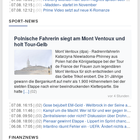
07.08. 12:15 |
(00)
«Madden» startet im November
07.08. 12:12 |
(00)
Prime Video setzt auf neue K-Romanze
SPORT-NEWS
Polnische Fahrerin siegt am Mont Ventoux und
holt Tour-Gelb
Mont Ventoux (dpa) - Radrennfahrerin
Katarzyna Niewiadoma-Phinney aus
Polen hat die Königsetappe bei der Tour
de France der Frauen zum legendären
Mont Ventoux für sich entschieden und
das Gelbe Trikot erobert. Die 31-Jährige
gewann die Bergankunft auf mehr als 1.900 Höhenmetern bei der
siebten Etappe nach einer beeindruckenden Kletterpartie. Sie
hatte
[…]
(02)
vor 4 Stunden
07.08. 16:15 |
(02)
Gose bejubelt EM-Gold - Wellbrock in der Seine ausgebremst
07.08. 11:46 |
(00)
Kampf um die Macht: Wer ist für und wer gegen Infantino?
07.08. 09:50 |
(03)
Zentralisieren oder nicht? Diskussion über Drohnenabwehr
06.08. 18:00 |
(02)
Pienaar gewinnt Etappe - Lippert im Sprint chancenlos
06.08. 17:05 |
(08)
Infantino räumt Fehler ein - UEFA: Ändert nichts an Boykott
FINANZNEWS