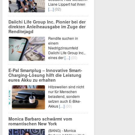
Liane Lippert hat ihren
[…]
(02)
Daiichi Life Group Inc. Pionier bei der
direkten Anleiheausgabe im Zuge der
Renditejagd
Rendite suchen in
einem
Niedrigzinsumfeld
Daiichi Life Group Inc.,
eines der
[…]
(00)
E-Pal Smartplug – Innovative Smart-
Charging-Lösung hilft die Leistung
eures Akku zu erhalten
Hitzewellen sind nicht
nur für Menschen
belastend, sondern
setzen auch E-Bike-
Akkus
[…]
(00)
Monica Barbaro schwärmt vom
romantischen New York
(BANG) - Monica