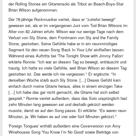
der Rolling Stones ein Gitarrensolo als Tribut an Beach-Boys-Star
Brian Wilson aufgenommen.
Der 78-jährige Rockmusiker verriet, dass er "zutiefst bewegt"
gewesen sei, als er im vergangenen Juni vom Tod Brian Wilsons im
Alter von 82 Jahren erfuhr. Wilson war nur wenige Tage nach dem
Verlust von Sly Stone, dem Frontmann von Sly and the Family
Stone, gestorben. Seine Gefühle habe er in ein neunminütiges
Segment für den neuen Song 'Back In Your Life' einfließen lassen.
Während eines Auftritts bei 'The Tonight Show with Jimmy Fallon'
erklärte Ronnie: "Ich war an diesem Tag so bewegt, enttäuscht und
traurig. Ich hatte so viele Gefühle, weil Brian Wilson an diesem Tag
gestorben ist. Das werde ich nie vergessen." Er ergänzte: "In
derselben Woche starb auch Sly Stone. […] Dieses Gefühl kam
einfach durch meine Gitarre heraus, alles in einem einzigen Take
[…] Ich habe das gar nicht gemacht, die Gitarre hat sich selbst
gespielt." Ronnie verriet außerdem, dass das Solo ursprünglich fast
zehn Minuten lang gewesen sei und deshalb gekürzt werden
musste, damit es auf den Song passe. Er erklärte: "Es waren neun
Minuten, ja. Wir haben es auf vier oder fünf Minuten gekürzt."
'Foreign Tongues' enthält außerdem eine Coverversion von Amy
Winehouses Song 'You Know I’m No Good' sowie Beiträge von