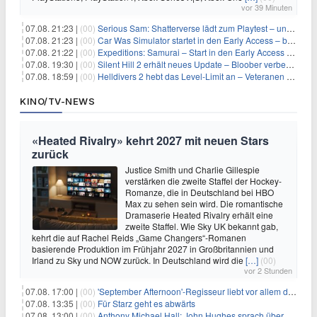
vor 39 Minuten
07.08. 21:23 |
(00)
Serious Sam: Shatterverse lädt zum Playtest – und erscheint schon bald!
07.08. 21:23 |
(00)
Car Was Simulator startet in den Early Access – bald gehts los!
07.08. 21:22 |
(00)
Expeditions: Samurai – Start in den Early Access ab heute im feudalen Japan
07.08. 19:30 |
(00)
Silent Hill 2 erhält neues Update – Bloober verbessert Grafik und Performance
07.08. 18:59 |
(00)
Helldivers 2 hebt das Level-Limit an – Veteranen können endlich weiter aufsteigen
KINO/TV-NEWS
«Heated Rivalry» kehrt 2027 mit neuen Stars
zurück
Justice Smith und Charlie Gillespie
verstärken die zweite Staffel der Hockey-
Romanze, die in Deutschland bei HBO
Max zu sehen sein wird. Die romantische
Dramaserie Heated Rivalry erhält eine
zweite Staffel. Wie Sky UK bekannt gab,
kehrt die auf Rachel Reids „Game Changers“-Romanen
basierende Produktion im Frühjahr 2027 in Großbritannien und
Irland zu Sky und NOW zurück. In Deutschland wird die
[…]
(00)
vor 2 Stunden
07.08. 17:00 |
(00)
'September Afternoon'-Regisseur liebt vor allem die 'Banalität' in seinen Filmen
07.08. 13:35 |
(00)
Für Starz geht es abwärts
07.08. 13:00 |
(00)
Anthony Michael Hall: John Hughes sprach über eine Fortsetzung von 'The Breakfast Club'