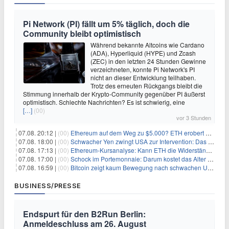
Pi Network (PI) fällt um 5% täglich, doch die
Community bleibt optimistisch
Während bekannte Altcoins wie Cardano
(ADA), Hyperliquid (HYPE) und Zcash
(ZEC) in den letzten 24 Stunden Gewinne
verzeichneten, konnte Pi Network's PI
nicht an dieser Entwicklung teilhaben.
Trotz des erneuten Rückgangs bleibt die
Stimmung innerhalb der Krypto-Community gegenüber PI äußerst
optimistisch. Schlechte Nachrichten? Es ist schwierig, eine
[…]
(00)
vor 3 Stunden
07.08. 20:12 |
(00)
Ethereum auf dem Weg zu $5.000? ETH erobert wichtige Marke zurück, während Institutionen weiter akkumulieren
07.08. 18:00 |
(00)
Schwacher Yen zwingt USA zur Intervention: Das größte Risiko seit 15 Jahren
07.08. 17:13 |
(00)
Ethereum-Kursanalyse: Kann ETH die Widerstände der gleitenden Durchschnitte überwinden?
07.08. 17:00 |
(00)
Schock im Portemonnaie: Darum kostet das Alter deutlich mehr als Sie denken
07.08. 16:59 |
(00)
Bitcoin zeigt kaum Bewegung nach schwachen US-Arbeitsmarktdaten, Fed-Zinserhöhungschancen sinken auf 44%
BUSINESS/PRESSE
Endspurt für den B2Run Berlin:
Anmeldeschluss am 26. August