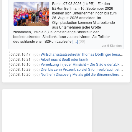
Berlin, 07.08.2026 (lifePR) - Für den
B2Run Berlin am 16. September 2026
können sich Unternehmen noch bis zum
26. August 2026 anmelden. Im
Olympiastadion kommen Mitarbeitende
aus Unternehmen jeder Größe
zusammen, um die 5,7 Kilometer lange Strecke in der
beeindruckenden Stadionkulisse zu absolvieren. Als Teil der
deutschlandweiten B2Run Laufserie
[…]
(00)
vor 9 Stunden
07.08. 16:47 |
(00)
Wirtschaftsstaatssekretär Thomas Dörflinger besucht Handwerksbetrieb im Kammerbezirk Freiburg
07.08. 16:31 |
(00)
Arbeit macht Spaß oder krank
07.08. 16:10 |
(00)
Vernetzung in jeder Hinsicht – Die Städte der Zukunft sind grün-blau
07.08. 15:29 |
(00)
Drei bis zehn Prozent, so viel Strom verbraucht ein Aufzug im Gebäude
07.08. 15:20 |
(00)
Northern Discovery Metals gibt die Börsennotierung an der Frankfurter Wertpapierbörse bekannt