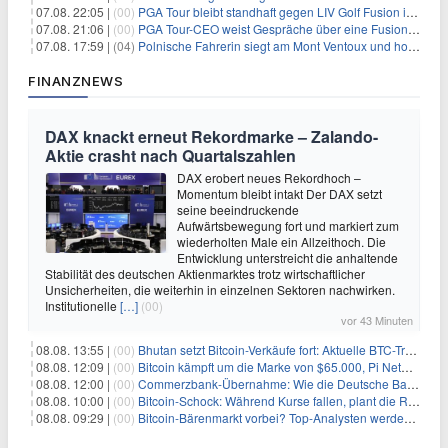
07.08. 22:05 |
(00)
PGA Tour bleibt standhaft gegen LIV Golf Fusion in einem sich wandelnden Sportumfeld
07.08. 21:06 |
(00)
PGA Tour-CEO weist Gespräche über eine Fusion mit LIV Golf zurück und bekräftigt die Wettbewerbslandschaft
07.08. 17:59 |
(04)
Polnische Fahrerin siegt am Mont Ventoux und holt Tour-Gelb
FINANZNEWS
DAX knackt erneut Rekordmarke – Zalando-
Aktie crasht nach Quartalszahlen
DAX erobert neues Rekordhoch –
Momentum bleibt intakt Der DAX setzt
seine beeindruckende
Aufwärtsbewegung fort und markiert zum
wiederholten Male ein Allzeithoch. Die
Entwicklung unterstreicht die anhaltende
Stabilität des deutschen Aktienmarktes trotz wirtschaftlicher
Unsicherheiten, die weiterhin in einzelnen Sektoren nachwirken.
Institutionelle
[…]
(00)
vor 43 Minuten
08.08. 13:55 |
(00)
Bhutan setzt Bitcoin-Verkäufe fort: Aktuelle BTC-Transaktionen
08.08. 12:09 |
(00)
Bitcoin kämpft um die Marke von $65.000, Pi Network gewinnt an Unterstützung
08.08. 12:00 |
(00)
Commerzbank-Übernahme: Wie die Deutsche Bank im Schatten zum großen Gewinner wird
08.08. 10:00 |
(00)
Bitcoin-Schock: Während Kurse fallen, plant die Regierung die Steuer-Bombe
08.08. 09:29 |
(00)
Bitcoin-Bärenmarkt vorbei? Top-Analysten werden optimistisch, aber die Geschichte sagt etwas anderes