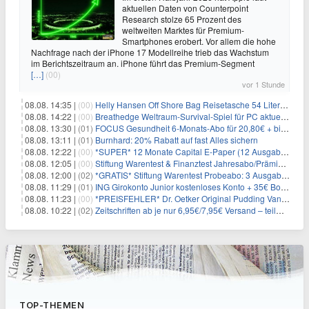
aktuellen Daten von Counterpoint
Research stolze 65 Prozent des
weltweiten Marktes für Premium-
Smartphones erobert. Vor allem die hohe
Nachfrage nach der iPhone 17 Modellreihe trieb das Wachstum
im Berichtszeitraum an. iPhone führt das Premium-Segment
[…]
(00)
vor 1 Stunde
08.08. 14:35 |
(00)
Helly Hansen Off Shore Bag Reisetasche 54 Liter für 29,99€
08.08. 14:22 |
(00)
Breathedge Weltraum-Survival-Spiel für PC aktuell kostenlos bei Steam
08.08. 13:30 |
(01)
FOCUS Gesundheit 6-Monats-Abo für 20,80€ + bis zu 20€ Prämie
08.08. 13:11 |
(01)
Burnhard: 20% Rabatt auf fast Alles sichern
08.08. 12:22 |
(00)
*SUPER* 12 Monate Capital E-Paper (12 Ausgaben) für NUR 7€ (statt 80,04€)
08.08. 12:05 |
(00)
Stiftung Warentest & Finanztest Jahresabo/Prämienabo für 35€ + Buchprämie
08.08. 12:00 |
(02)
*GRATIS* Stiftung Warentest Probeabo: 3 Ausgaben gratis im Wert von 25,20€
08.08. 11:29 |
(01)
ING Girokonto Junior kostenloses Konto + 35€ Bonus
08.08. 11:23 |
(00)
*PREISFEHLER* Dr. Oetker Original Pudding Vanille 22er-Pack für 2,97€
08.08. 10:22 |
(02)
Zeitschriften ab je nur 6,95€/7,95€ Versand – teilweise selbstkündigend!
TOP-THEMEN