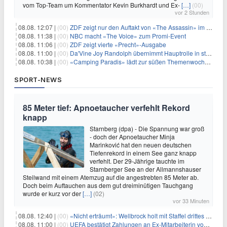
vom Top-Team um Kommentator Kevin Burkhardt und Ex-
[…]
(00)
vor 2 Stunden
08.08. 12:07 |
(00)
ZDF zeigt nur den Auftakt von «The Assassin» im Fernsehen
08.08. 11:38 |
(00)
NBC macht «The Voice» zum Promi-Event
08.08. 11:06 |
(00)
ZDF zeigt vierte «Precht»-Ausgabe
08.08. 11:00 |
(00)
Da'Vine Joy Randolph übernimmt Hauptrolle in starbesetzter schwarzer Komödie
08.08. 10:38 |
(00)
«Camping Paradis» lädt zur süßen Themenwoche ein
SPORT-NEWS
85 Meter tief: Apnoetaucher verfehlt Rekord
knapp
Starnberg (dpa) - Die Spannung war groß
- doch der Apnoetaucher Minja
Marinković hat den neuen deutschen
Tiefenrekord in einem See ganz knapp
verfehlt. Der 29-Jährige tauchte im
Starnberger See an der Allmannshauser
Steilwand mit einem Atemzug auf die angestrebten 85 Meter ab.
Doch beim Auftauchen aus dem gut dreiminütigen Tauchgang
wurde er kurz vor der
[…]
(02)
vor 33 Minuten
08.08. 12:40 |
(00)
«Nicht erträumt»: Wellbrock holt mit Staffel drittes EM-Gold
08.08. 11:00 |
(00)
UEFA bestätigt Zahlungen an Ex-Mitarbeiterin von Infantino