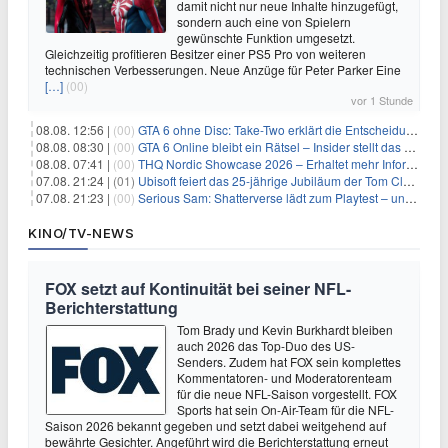
damit nicht nur neue Inhalte hinzugefügt,
sondern auch eine von Spielern
gewünschte Funktion umgesetzt.
Gleichzeitig profitieren Besitzer einer PS5 Pro von weiteren
technischen Verbesserungen. Neue Anzüge für Peter Parker Eine
[…]
(00)
vor 1 Stunde
08.08. 12:56 |
(00)
GTA 6 ohne Disc: Take-Two erklärt die Entscheidung für Download-Codes
08.08. 08:30 |
(00)
GTA 6 Online bleibt ein Rätsel – Insider stellt das neue Gerücht klar
08.08. 07:41 |
(00)
THQ Nordic Showcase 2026 – Erhaltet mehr Informationen
07.08. 21:24 |
(01)
Ubisoft feiert das 25-jährige Jubiläum der Tom Clancy’s Ghost Recon-Reihe
07.08. 21:23 |
(00)
Serious Sam: Shatterverse lädt zum Playtest – und erscheint schon bald!
KINO/TV-NEWS
FOX setzt auf Kontinuität bei seiner NFL-
Berichterstattung
Tom Brady und Kevin Burkhardt bleiben
auch 2026 das Top-Duo des US-
Senders. Zudem hat FOX sein komplettes
Kommentatoren- und Moderatorenteam
für die neue NFL-Saison vorgestellt. FOX
Sports hat sein On-Air-Team für die NFL-
Saison 2026 bekannt gegeben und setzt dabei weitgehend auf
bewährte Gesichter. Angeführt wird die Berichterstattung erneut