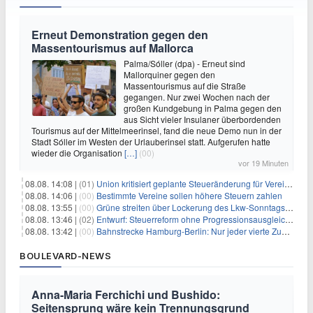
Erneut Demonstration gegen den
Massentourismus auf Mallorca
Palma/Sóller (dpa) - Erneut sind
Mallorquiner gegen den
Massentourismus auf die Straße
gegangen. Nur zwei Wochen nach der
großen Kundgebung in Palma gegen den
aus Sicht vieler Insulaner überbordenden
Tourismus auf der Mittelmeerinsel, fand die neue Demo nun in der
Stadt Sóller im Westen der Urlauberinsel statt. Aufgerufen hatte
wieder die Organisation
[…]
(00)
vor 19 Minuten
08.08. 14:08 |
(01)
Union kritisiert geplante Steueränderung für Vereine
08.08. 14:06 |
(00)
Bestimmte Vereine sollen höhere Steuern zahlen
08.08. 13:55 |
(00)
Grüne streiten über Lockerung des Lkw-Sonntagsfahrverbots
08.08. 13:46 |
(02)
Entwurf: Steuerreform ohne Progressionsausgleich geplant
08.08. 13:42 |
(00)
Bahnstrecke Hamburg-Berlin: Nur jeder vierte Zug pünktlich
BOULEVARD-NEWS
Anna-Maria Ferchichi und Bushido:
Seitensprung wäre kein Trennungsgrund