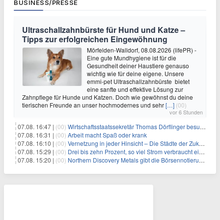
BUSINESS/PRESSE
Ultraschallzahnbürste für Hund und Katze –
Tipps zur erfolgreichen Eingewöhnung
Mörfelden-Walldorf, 08.08.2026 (lifePR) -
Eine gute Mundhygiene ist für die
Gesundheit deiner Haustiere genauso
wichtig wie für deine eigene. Unsere
emmi-pet Ultraschallzahnbürste bietet
eine sanfte und effektive Lösung zur
Zahnpflege für Hunde und Katzen. Doch wie gewöhnst du deine
tierischen Freunde an unser hochmodernes und sehr
[…]
(00)
vor 6 Stunden
07.08. 16:47 |
(00)
Wirtschaftsstaatssekretär Thomas Dörflinger besucht Handwerksbetrieb im Kammerbezirk Freiburg
07.08. 16:31 |
(00)
Arbeit macht Spaß oder krank
07.08. 16:10 |
(00)
Vernetzung in jeder Hinsicht – Die Städte der Zukunft sind grün-blau
07.08. 15:29 |
(00)
Drei bis zehn Prozent, so viel Strom verbraucht ein Aufzug im Gebäude
07.08. 15:20 |
(00)
Northern Discovery Metals gibt die Börsennotierung an der Frankfurter Wertpapierbörse bekannt