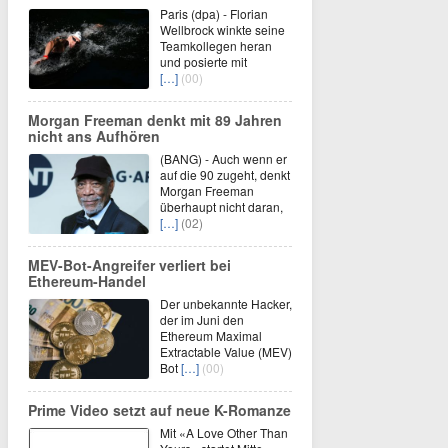
Paris (dpa) - Florian
Wellbrock winkte seine
Teamkollegen heran
und posierte mit
[…]
(00)
Morgan Freeman denkt mit 89 Jahren
nicht ans Aufhören
(BANG) - Auch wenn er
auf die 90 zugeht, denkt
Morgan Freeman
überhaupt nicht daran,
[…]
(02)
MEV-Bot-Angreifer verliert bei
Ethereum-Handel
Der unbekannte Hacker,
der im Juni den
Ethereum Maximal
Extractable Value (MEV)
Bot
[…]
(00)
Prime Video setzt auf neue K-Romanze
Mit «A Love Other Than