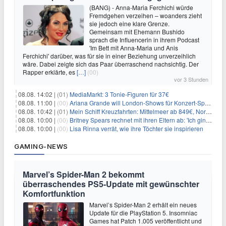
(BANG) - Anna-Maria Ferchichi würde
Fremdgehen verzeihen – woanders zieht
sie jedoch eine klare Grenze.
Gemeinsam mit Ehemann Bushido
sprach die Influencerin in ihrem Podcast
'Im Bett mit Anna-Maria und Anis
Ferchichi' darüber, was für sie in einer Beziehung unverzeihlich
wäre. Dabei zeigte sich das Paar überraschend nachsichtig. Der
Rapper erklärte, es
[…]
(00)
vor 3 Stunden
08.08. 14:02 |
(01)
MediaMarkt: 3 Tonie-Figuren für 37€
08.08. 11:00 |
(00)
Ariana Grande will London-Shows für Konzert-Special filmen
08.08. 10:42 |
(01)
Mein Schiff Kreuzfahrten: Mittelmeer ab 849€, Norwegen ab 999€ p.P.
08.08. 10:00 |
(00)
Britney Spears rechnet mit ihren Eltern ab: 'Ich ging zwei Monate lang auf die Knie und weinte'
08.08. 10:00 |
(00)
Lisa Rinna verrät, wie ihre Töchter sie inspirieren
GAMING-NEWS
Marvel’s Spider-Man 2 bekommt
überraschendes PS5-Update mit gewünschter
Komfortfunktion
Marvel’s Spider-Man 2 erhält ein neues
Update für die PlayStation 5. Insomniac
Games hat Patch 1.005 veröffentlicht und