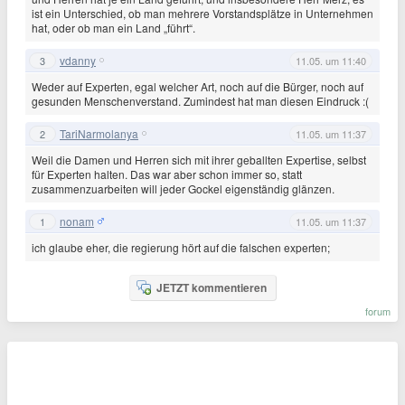
ist ein Unterschied, ob man mehrere Vorstandsplätze in Unternehmen
hat, oder ob man ein Land „führt“.
vdanny
3
11.05. um 11:40
Weder auf Experten, egal welcher Art, noch auf die Bürger, noch auf
gesunden Menschenverstand. Zumindest hat man diesen Eindruck :(
TariNarmolanya
2
11.05. um 11:37
Weil die Damen und Herren sich mit ihrer geballten Expertise, selbst
für Experten halten. Das war aber schon immer so, statt
zusammenzuarbeiten will jeder Gockel eigenständig glänzen.
nonam
1
11.05. um 11:37
ich glaube eher, die regierung hört auf die falschen experten;
JETZT kommentieren
forum