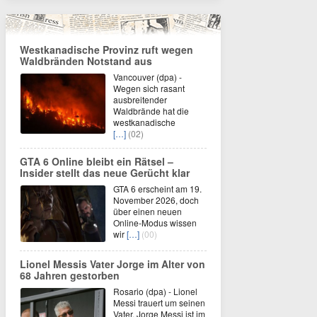
Westkanadische Provinz ruft wegen
Waldbränden Notstand aus
Vancouver (dpa) -
Wegen sich rasant
ausbreitender
Waldbrände hat die
westkanadische
[…]
(02)
GTA 6 Online bleibt ein Rätsel –
Insider stellt das neue Gerücht klar
GTA 6 erscheint am 19.
November 2026, doch
über einen neuen
Online-Modus wissen
wir
[…]
(00)
Lionel Messis Vater Jorge im Alter von
68 Jahren gestorben
Rosario (dpa) - Lionel
Messi trauert um seinen
Vater. Jorge Messi ist im