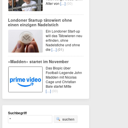
Alter von
[…]
(00)
Londoner Startup tätowiert ohne
einen einzigen Nadelstich
Ein Londoner Start-up
will das Tätowieren neu
erfinden, ohne
Nadelstiche und ohne
die
[…]
(01)
«Madden» startet im November
Das Biopic über
Football-Legende John
Madden mit Nicolas
Cage und Christian
Bale startet Mitte
[…]
(00)
Suchbegriff
suchen