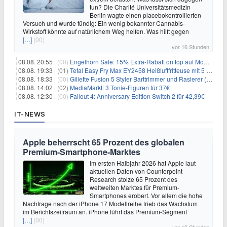
tun? Die Charité Universitätsmedizin
Berlin wagte einen placebokontrollierten
Versuch und wurde fündig: Ein wenig bekannter Cannabis-
Wirkstoff könnte auf natürlichem Weg helfen. Was hilft gegen
[…]
(00)
vor 16 Stunden
08.08. 20:55 |
(00)
Engelhorn Sale: 15% Extra-Rabatt on top auf Mode- und Sport-Artikel
08.08. 19:33 |
(01)
Tefal Easy Fry Max EY2458 Heißluftfritteuse mit 5 Litern für 64,99€
08.08. 18:33 |
(00)
Gillette Fusion 5 Styler Barttrimmer und Rasierer (All in One) für 16€
08.08. 14:02 |
(02)
MediaMarkt: 3 Tonie-Figuren für 37€
08.08. 12:30 |
(00)
Fallout 4: Anniversary Edition Switch 2 für 42,39€
IT-NEWS
Apple beherrscht 65 Prozent des globalen
Premium-Smartphone-Marktes
Im ersten Halbjahr 2026 hat Apple laut
aktuellen Daten von Counterpoint
Research stolze 65 Prozent des
weltweiten Marktes für Premium-
Smartphones erobert. Vor allem die hohe
Nachfrage nach der iPhone 17 Modellreihe trieb das Wachstum
im Berichtszeitraum an. iPhone führt das Premium-Segment
[…]
(00)