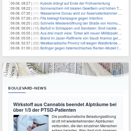
09.08. 08:27 |
(00)
Kubicki drängt auf Ende der Frühverrentung
09.08. 08:22 |
(00)
Sonnenschein mit lokalen Gewittern und hohen Temperaturen
09.08. 07:30 |
(00)
Wasserarme Donau wird zur Asservatenkammer der Geschichte
09.08. 07:26 |
(01)
Fifa beklagt Kampagne gegen Infantino
09.08. 06:20 |
(02)
Schnelle Wiedereröffnung der Straße von Hormus ungewiss
09.08. 06:00 |
(15)
Barfuß in Schlappen und Sandalen: Sind nackte Füße eklig?
09.08. 05:55 |
(03)
Aus drei mach viele: Türkei will neuen Militärpakt erweitern
09.08. 05:05 |
(00)
Brand im Jazan-Raffinerie von Saudi Aramco gelöscht: Auswirkungen auf die Energiemärkte
09.08. 02:37 |
(02)
Westkanadische Provinz ruft wegen Waldbränden Notstand aus
09.08. 01:00 |
(02)
Bofinger gegen österreichisches Renten-Modell für Schwerarbeiter
BOULEVARD-NEWS
Wirkstoff aus Cannabis beendet Alpträume bei
über 1/3 der PTSD-Patienten
Die posttraumatische Belastungsstörung
ist oft mit wiederkehrenden Alpträumen
verbunden, die den einzelnen Menschen
extrem belasten. Was lässt sich dagegen