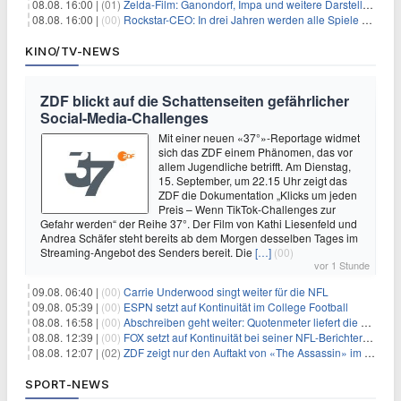
08.08. 16:00 |
(01)
Zelda-Film: Ganondorf, Impa und weitere Darsteller sollen feststehen
08.08. 16:00 |
(00)
Rockstar-CEO: In drei Jahren werden alle Spiele gestreamt
KINO/TV-NEWS
ZDF blickt auf die Schattenseiten gefährlicher
Social-Media-Challenges
Mit einer neuen «37°»-Reportage widmet
sich das ZDF einem Phänomen, das vor
allem Jugendliche betrifft. Am Dienstag,
15. September, um 22.15 Uhr zeigt das
ZDF die Dokumentation „Klicks um jeden
Preis – Wenn TikTok-Challenges zur
Gefahr werden“ der Reihe 37°. Der Film von Kathi Liesenfeld und
Andrea Schäfer steht bereits ab dem Morgen desselben Tages im
Streaming-Angebot des Senders bereit. Die
[…]
(00)
vor 1 Stunde
09.08. 06:40 |
(00)
Carrie Underwood singt weiter für die NFL
09.08. 05:39 |
(00)
ESPN setzt auf Kontinuität im College Football
08.08. 16:58 |
(00)
Abschreiben geht weiter: Quotenmeter liefert die Vorlagen
08.08. 12:39 |
(00)
FOX setzt auf Kontinuität bei seiner NFL-Berichterstattung
08.08. 12:07 |
(02)
ZDF zeigt nur den Auftakt von «The Assassin» im Fernsehen
SPORT-NEWS