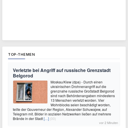
TOP-THEMEN
Verletzte bei Angriff auf russische Grenzstadt
Belgorod
Moskau/Kiew (dpa) - Durch einen
ukrainischen Drohnenangriff auf die
grenznahe russische Großstadt Belgorod
sind nach Behördenangaben mindestens
13 Menschen verletzt worden. Vier
Wohnblocks seien beschädigt worden,
teilte der Gouverneur der Region, Alexander Schuwajew, auf
Telegram mit. Bilder in sozialen Netzwerken ließen auf mehrere
Brände in der Stadt
[…]
(00)
vor 2 Minuten