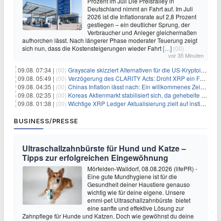
Prozent im Juli Die Preisralley in
Deutschland nimmt an Fahrt auf. Im Juli
2026 ist die Inflationsrate auf 2,8 Prozent
gestiegen – ein deutlicher Sprung, der
Verbraucher und Anleger gleichermaßen
aufhorchen lässt. Nach längerer Phase moderater Teuerung zeigt
sich nun, dass die Kostensteigerungen wieder Fahrt
[…]
(00)
vor 35 Minuten
09.08. 07:34 |
(00)
Grayscale skizziert Alternativen für die US-Kryptoindustrie ohne CLARITY Act
09.08. 05:49 |
(00)
Verzögerung des CLARITY Acts: Droht XRP ein Fall unter die $1-Marke?
09.08. 04:35 |
(00)
Chinas Inflation lässt nach: Ein willkommenes Zeichen für Investoren angesichts der Folgen des Öl-Schocks
09.08. 02:35 |
(00)
Koreas Aktienmarkt stabilisiert sich, da gehebelte Positionen abgebaut werden
09.08. 01:38 |
(00)
Wichtige XRP Ledger Aktualisierung zielt auf institutionelle Akzeptanz ab
BUSINESS/PRESSE
Ultraschallzahnbürste für Hund und Katze –
Tipps zur erfolgreichen Eingewöhnung
Mörfelden-Walldorf, 08.08.2026 (lifePR) -
Eine gute Mundhygiene ist für die
Gesundheit deiner Haustiere genauso
wichtig wie für deine eigene. Unsere
emmi-pet Ultraschallzahnbürste bietet
eine sanfte und effektive Lösung zur
Zahnpflege für Hunde und Katzen. Doch wie gewöhnst du deine