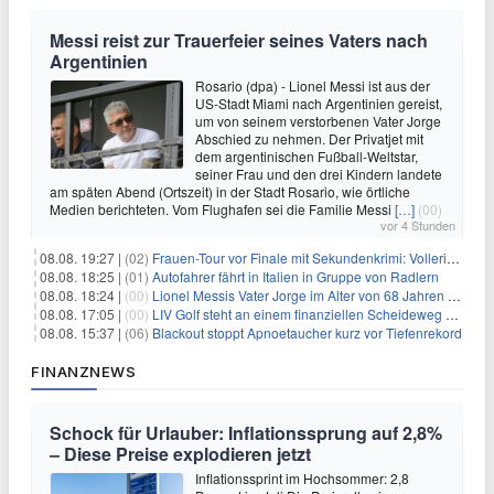
Messi reist zur Trauerfeier seines Vaters nach
Argentinien
Rosario (dpa) - Lionel Messi ist aus der
US-Stadt Miami nach Argentinien gereist,
um von seinem verstorbenen Vater Jorge
Abschied zu nehmen. Der Privatjet mit
dem argentinischen Fußball-Weltstar,
seiner Frau und den drei Kindern landete
am späten Abend (Ortszeit) in der Stadt Rosario, wie örtliche
Medien berichteten. Vom Flughafen sei die Familie Messi
[…]
(00)
vor 4 Stunden
08.08. 19:27 |
(02)
Frauen-Tour vor Finale mit Sekundenkrimi: Vollering in Gelb
08.08. 18:25 |
(01)
Autofahrer fährt in Italien in Gruppe von Radlern
08.08. 18:24 |
(00)
Lionel Messis Vater Jorge im Alter von 68 Jahren gestorben
08.08. 17:05 |
(00)
LIV Golf steht an einem finanziellen Scheideweg auf der Suche nach neuen Investitionen
08.08. 15:37 |
(06)
Blackout stoppt Apnoetaucher kurz vor Tiefenrekord
FINANZNEWS
Schock für Urlauber: Inflationssprung auf 2,8%
– Diese Preise explodieren jetzt
Inflationssprint im Hochsommer: 2,8