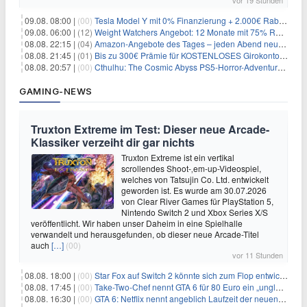
vor 19 Stunden
09.08. 08:00 |
(00)
Tesla Model Y mit 0% Finanzierung + 2.000€ Rabatt für 38.970€
09.08. 06:00 |
(12)
Weight Watchers Angebot: 12 Monate mit 75% Rabatt ab 6,25€/Monat
08.08. 22:15 |
(04)
Amazon-Angebote des Tages – jeden Abend neue Deals zum Stöbern
08.08. 21:45 |
(01)
Bis zu 300€ Prämie für KOSTENLOSES Girokonto bei der Santander – 50€ schon nach 1 Woche!
08.08. 20:57 |
(00)
Cthulhu: The Cosmic Abyss PS5-Horror-Adventure für 27,99€
GAMING-NEWS
Truxton Extreme im Test: Dieser neue Arcade-
Klassiker verzeiht dir gar nichts
Truxton Extreme ist ein vertikal
scrollendes Shoot-‚em-up-Videospiel,
welches von Tatsujin Co. Ltd. entwickelt
geworden ist. Es wurde am 30.07.2026
von Clear River Games für PlayStation 5,
Nintendo Switch 2 und Xbox Series X/S
veröffentlicht. Wir haben unser Daheim in eine Spielhalle
verwandelt und herausgefunden, ob dieser neue Arcade-Titel
auch
[…]
(00)
vor 11 Stunden
08.08. 18:00 |
(00)
Star Fox auf Switch 2 könnte sich zum Flop entwickeln
08.08. 17:45 |
(00)
Take-Two-Chef nennt GTA 6 für 80 Euro ein „unglaubliches Schnäppchen“
08.08. 16:30 |
(00)
GTA 6: Netflix nennt angeblich Laufzeit der neuen Gameplay-Präsentation