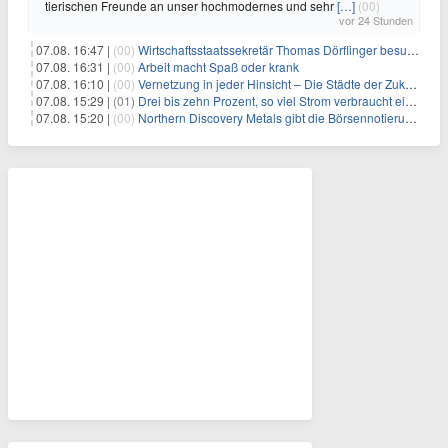
tierischen Freunde an unser hochmodernes und sehr
[…]
(00)
vor 24 Stunden
07.08. 16:47 |
(00)
Wirtschaftsstaatssekretär Thomas Dörflinger besucht Handwerksbetrieb im Kammerbezirk Freiburg
07.08. 16:31 |
(00)
Arbeit macht Spaß oder krank
07.08. 16:10 |
(00)
Vernetzung in jeder Hinsicht – Die Städte der Zukunft sind grün-blau
07.08. 15:29 |
(01)
Drei bis zehn Prozent, so viel Strom verbraucht ein Aufzug im Gebäude
07.08. 15:20 |
(00)
Northern Discovery Metals gibt die Börsennotierung an der Frankfurter Wertpapierbörse bekannt