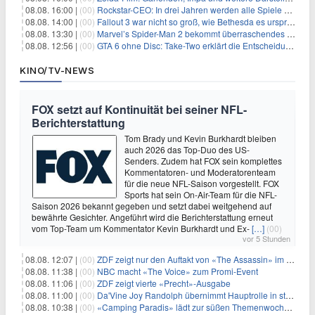
08.08. 16:00 |
(00)
Rockstar-CEO: In drei Jahren werden alle Spiele gestreamt
08.08. 14:00 |
(00)
Fallout 3 war nicht so groß, wie Bethesda es ursprünglich wollte
08.08. 13:30 |
(00)
Marvel’s Spider-Man 2 bekommt überraschendes PS5-Update mit gewünschter Komfortfunktion
08.08. 12:56 |
(00)
GTA 6 ohne Disc: Take-Two erklärt die Entscheidung für Download-Codes
KINO/TV-NEWS
FOX setzt auf Kontinuität bei seiner NFL-
Berichterstattung
Tom Brady und Kevin Burkhardt bleiben
auch 2026 das Top-Duo des US-
Senders. Zudem hat FOX sein komplettes
Kommentatoren- und Moderatorenteam
für die neue NFL-Saison vorgestellt. FOX
Sports hat sein On-Air-Team für die NFL-
Saison 2026 bekannt gegeben und setzt dabei weitgehend auf
bewährte Gesichter. Angeführt wird die Berichterstattung erneut
vom Top-Team um Kommentator Kevin Burkhardt und Ex-
[…]
(00)
vor 5 Stunden
08.08. 12:07 |
(00)
ZDF zeigt nur den Auftakt von «The Assassin» im Fernsehen
08.08. 11:38 |
(00)
NBC macht «The Voice» zum Promi-Event
08.08. 11:06 |
(00)
ZDF zeigt vierte «Precht»-Ausgabe
08.08. 11:00 |
(00)
Da'Vine Joy Randolph übernimmt Hauptrolle in starbesetzter schwarzer Komödie
08.08. 10:38 |
(00)
«Camping Paradis» lädt zur süßen Themenwoche ein