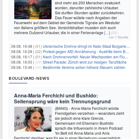
sind mehr als 200 Menschen evakuiert
worden, darunter zahlreiche Urlauber.
Sie durften Stunden später zurückkehren.
Das Feuer wütete nach Angaben der
Feuerwehr auf dem Gebiet der Gemeinde Tignale am Westufer
von Italiens größtem See. Vorsichtshalber mussten sich auch
mehrere Dutzend Urlauber, die in einer Ferienanlage
[…]
(00)
vor 1 Stunde
08.08. 16:48 |
(01)
Ukrainische Drohne dringt im Nato-Staat Bulgarien ein
08.08. 16:28 |
(02)
Protest gegen AfD-Annäherung - Austritte beim BSW Sachsen-Anhalt
08.08. 16:17 |
(01)
Nach Drohnenvorfall: Neuer Wachposten am Flughafen
08.08. 16:05 |
(00)
Street Parade: Zürich wird zur riesigen Tanzfläche
08.08. 15:46 |
(00)
Bestimmte Vereine sollen höhere Steuern zahlen
BOULEVARD-NEWS
Anna-Maria Ferchichi und Bushido:
Seitensprung wäre kein Trennungsgrund
(BANG) - Anna-Maria Ferchichi würde
Fremdgehen verzeihen – woanders zieht
sie jedoch eine klare Grenze.
Gemeinsam mit Ehemann Bushido
sprach die Influencerin in ihrem Podcast
'Im Bett mit Anna-Maria und Anis
Ferchichi' darüber, was für sie in einer Beziehung unverzeihlich