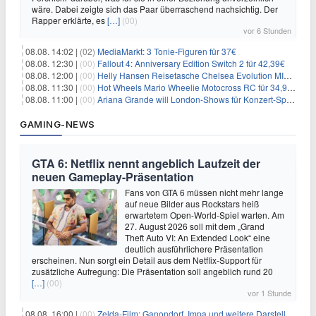
wäre. Dabei zeigte sich das Paar überraschend nachsichtig. Der
Rapper erklärte, es
[…]
(00)
vor 6 Stunden
08.08. 14:02 |
(02)
MediaMarkt: 3 Tonie-Figuren für 37€
08.08. 12:30 |
(00)
Fallout 4: Anniversary Edition Switch 2 für 42,39€
08.08. 12:00 |
(00)
Helly Hansen Reisetasche Chelsea Evolution MID 54L für 29,99€
08.08. 11:30 |
(00)
Hot Wheels Mario Wheelie Motocross RC für 34,99€
08.08. 11:00 |
(00)
Ariana Grande will London-Shows für Konzert-Special filmen
GAMING-NEWS
GTA 6: Netflix nennt angeblich Laufzeit der
neuen Gameplay-Präsentation
Fans von GTA 6 müssen nicht mehr lange
auf neue Bilder aus Rockstars heiß
erwartetem Open-World-Spiel warten. Am
27. August 2026 soll mit dem „Grand
Theft Auto VI: An Extended Look“ eine
deutlich ausführlichere Präsentation
erscheinen. Nun sorgt ein Detail aus dem Netflix-Support für
zusätzliche Aufregung: Die Präsentation soll angeblich rund 20
[…]
(00)
vor 1 Stunde
08.08. 16:00 |
(00)
Zelda-Film: Ganondorf, Impa und weitere Darsteller sollen feststehen