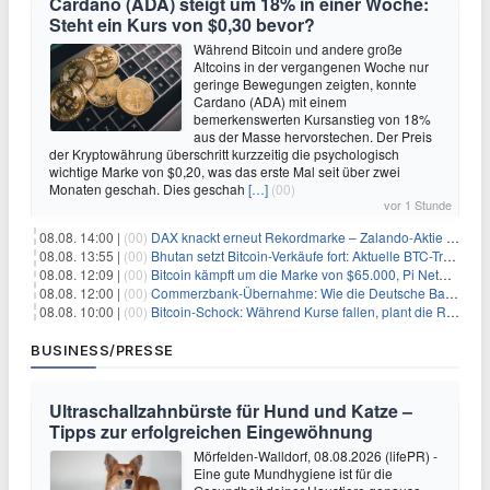
Cardano (ADA) steigt um 18% in einer Woche:
Steht ein Kurs von $0,30 bevor?
Während Bitcoin und andere große
Altcoins in der vergangenen Woche nur
geringe Bewegungen zeigten, konnte
Cardano (ADA) mit einem
bemerkenswerten Kursanstieg von 18%
aus der Masse hervorstechen. Der Preis
der Kryptowährung überschritt kurzzeitig die psychologisch
wichtige Marke von $0,20, was das erste Mal seit über zwei
Monaten geschah. Dies geschah
[…]
(00)
vor 1 Stunde
08.08. 14:00 |
(00)
DAX knackt erneut Rekordmarke – Zalando-Aktie crasht nach Quartalszahlen
08.08. 13:55 |
(00)
Bhutan setzt Bitcoin-Verkäufe fort: Aktuelle BTC-Transaktionen
08.08. 12:09 |
(00)
Bitcoin kämpft um die Marke von $65.000, Pi Network gewinnt an Unterstützung
08.08. 12:00 |
(00)
Commerzbank-Übernahme: Wie die Deutsche Bank im Schatten zum großen Gewinner wird
08.08. 10:00 |
(00)
Bitcoin-Schock: Während Kurse fallen, plant die Regierung die Steuer-Bombe
BUSINESS/PRESSE
Ultraschallzahnbürste für Hund und Katze –
Tipps zur erfolgreichen Eingewöhnung
Mörfelden-Walldorf, 08.08.2026 (lifePR) -
Eine gute Mundhygiene ist für die