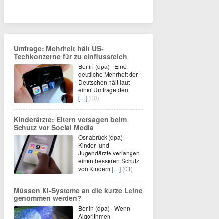
Umfrage: Mehrheit hält US-
Techkonzerne für zu einflussreich
Berlin (dpa) - Eine
deutliche Mehrheit der
Deutschen hält laut
einer Umfrage den
[…]
(00)
Kinderärzte: Eltern versagen beim
Schutz vor Social Media
Osnabrück (dpa) -
Kinder- und
Jugendärzte verlangen
einen besseren Schutz
von Kindern
[…]
(01)
Müssen KI-Systeme an die kurze Leine
genommen werden?
Berlin (dpa) - Wenn
Algorithmen