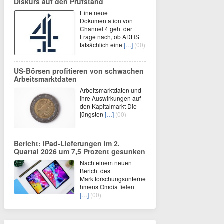
Diskurs auf den Prüfstand
Eine neue
Dokumentation von
Channel 4 geht der
Frage nach, ob ADHS
tatsächlich eine
[…]
(00)
US-Börsen profitieren von schwachen
Arbeitsmarktdaten
Arbeitsmarktdaten und
ihre Auswirkungen auf
den Kapitalmarkt Die
jüngsten
[…]
(00)
Bericht: iPad-Lieferungen im 2.
Quartal 2026 um 7,5 Prozent gesunken
Nach einem neuen
Bericht des
Marktforschungsunterne
hmens Omdia fielen
[…]
(00)