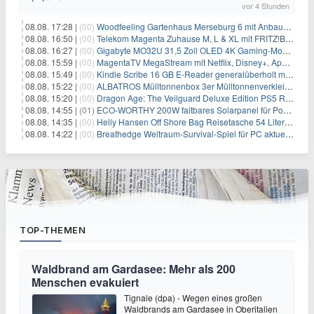
vor 4 Stunden
08.08. 17:28 |
(00)
Woodfeeling Gartenhaus Merseburg 6 mit Anbaudach für 1.048€
08.08. 16:50 |
(00)
Telekom Magenta Zuhause M, L & XL mit FRITZ!Box 7690 für 1€ und 220€ Bonus (effektiv ab 19,74€/Monat)
08.08. 16:27 |
(00)
Gigabyte MO32U 31,5 Zoll OLED 4K Gaming-Monitor für 549€
08.08. 15:59 |
(00)
MagentaTV MegaStream mit Netflix, Disney+, Apple TV+ & RTL+ für 30€/Monat (effektiv 20,83€/Monat)
08.08. 15:49 |
(00)
Kindle Scribe 16 GB E-Reader generalüberholt mit Eingabestift für 197,99€
08.08. 15:22 |
(00)
ALBATROS Mülltonnenbox 3er Mülltonnenverkleidung aus Metall für 577,15€
08.08. 15:20 |
(00)
Dragon Age: The Veilguard Deluxe Edition PS5 Rollenspiel für 13,76€
08.08. 14:55 |
(01)
ECO-WORTHY 200W faltbares Solarpanel für Powerstation & Camping für 123,99€
08.08. 14:35 |
(00)
Helly Hansen Off Shore Bag Reisetasche 54 Liter für 29,99€
08.08. 14:22 |
(00)
Breathedge Weltraum-Survival-Spiel für PC aktuell kostenlos bei Steam
TOP-THEMEN
Waldbrand am Gardasee: Mehr als 200
Menschen evakuiert
Tignale (dpa) - Wegen eines großen
Waldbrands am Gardasee in Oberitalien