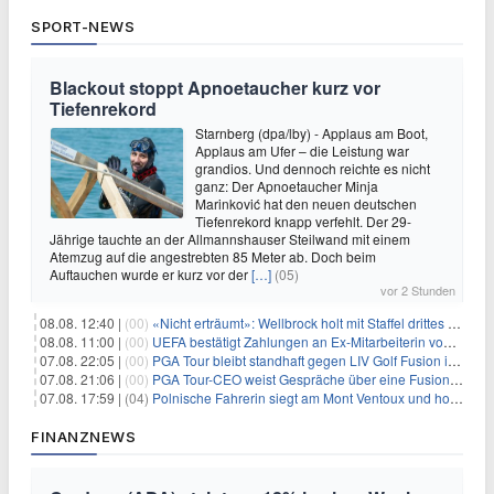
SPORT-NEWS
Blackout stoppt Apnoetaucher kurz vor
Tiefenrekord
Starnberg (dpa/lby) - Applaus am Boot,
Applaus am Ufer – die Leistung war
grandios. Und dennoch reichte es nicht
ganz: Der Apnoetaucher Minja
Marinković hat den neuen deutschen
Tiefenrekord knapp verfehlt. Der 29-
Jährige tauchte an der Allmannshauser Steilwand mit einem
Atemzug auf die angestrebten 85 Meter ab. Doch beim
Auftauchen wurde er kurz vor der
[…]
(05)
vor 2 Stunden
08.08. 12:40 |
(00)
«Nicht erträumt»: Wellbrock holt mit Staffel drittes EM-Gold
08.08. 11:00 |
(00)
UEFA bestätigt Zahlungen an Ex-Mitarbeiterin von Infantino
07.08. 22:05 |
(00)
PGA Tour bleibt standhaft gegen LIV Golf Fusion in einem sich wandelnden Sportumfeld
07.08. 21:06 |
(00)
PGA Tour-CEO weist Gespräche über eine Fusion mit LIV Golf zurück und bekräftigt die Wettbewerbslandschaft
07.08. 17:59 |
(04)
Polnische Fahrerin siegt am Mont Ventoux und holt Tour-Gelb
FINANZNEWS