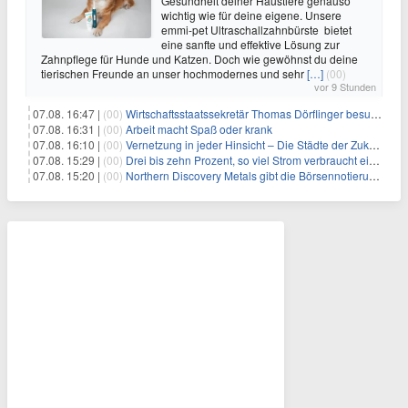
Gesundheit deiner Haustiere genauso
wichtig wie für deine eigene. Unsere
emmi-pet Ultraschallzahnbürste bietet
eine sanfte und effektive Lösung zur
Zahnpflege für Hunde und Katzen. Doch wie gewöhnst du deine
tierischen Freunde an unser hochmodernes und sehr
[…]
(00)
vor 9 Stunden
07.08. 16:47 |
(00)
Wirtschaftsstaatssekretär Thomas Dörflinger besucht Handwerksbetrieb im Kammerbezirk Freiburg
07.08. 16:31 |
(00)
Arbeit macht Spaß oder krank
07.08. 16:10 |
(00)
Vernetzung in jeder Hinsicht – Die Städte der Zukunft sind grün-blau
07.08. 15:29 |
(00)
Drei bis zehn Prozent, so viel Strom verbraucht ein Aufzug im Gebäude
07.08. 15:20 |
(00)
Northern Discovery Metals gibt die Börsennotierung an der Frankfurter Wertpapierbörse bekannt