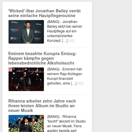
'Wicked'-Star Jonathan Bailey verrät
seine einfache Hautpflegeroutine
(BANG) - Jonathan
Bailey setzt bei seiner
Hautpflege auf ein
unkompliziertes
Konzept.
[…]
(00)
Eminem bezahlte Kurupts Entzug:
Rapper kämpfte gegen
lebensbedrohliche Alkoholsucht
(BANG) - Eminem hat
seinem Rap-Kollegen
Kurupt finanziell
geholfen, eine
[…]
(00)
Rihanna arbeitet zehn Jahre nach
ihrem letzten Album im Studio an
neuer Musik
(BANG) - Rihanna
"kocht" derzeit im Studio
an neuer Musik. Fans
warten bereits seit