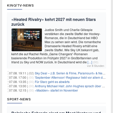
KINO/TV-NEWS
«Heated Rivalry» kehrt 2027 mit neuen Stars
zurück
Justice Smith und Charlie Gillespie
verstärken die zweite Staffel der Hockey-
Romanze, die in Deutschland bei HBO
Max zu sehen sein wird. Die romantische
Dramaserie Heated Rivalry erhält eine
zweite Staffel. Wie Sky UK bekannt gab,
kehrt die auf Rachel Reids „Game Changers“-Romanen
basierende Produktion im Frühjahr 2027 in Großbritannien und
Irland zu Sky und NOW zurück. In Deutschland wird die
[…]
(00)
vor 8 Stunden
07.08. 19:11 |
(02)
Sky Deal – z.B. Serien & Filme, Paramount+ & Netflix für 19,99€/Monat
07.08. 17:00 |
(00)
'September Afternoon'-Regisseur liebt vor allem die 'Banalität' in seinen Filmen
07.08. 13:35 |
(00)
Für Starz geht es abwärts
07.08. 13:00 |
(00)
Anthony Michael Hall: John Hughes sprach über eine Fortsetzung von 'The Breakfast Club'
07.08. 12:15 |
(00)
«Madden» startet im November
SPORT-NEWS