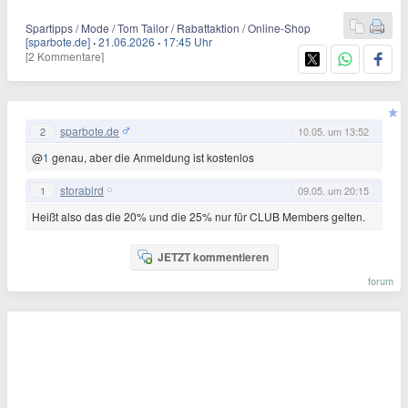
Spartipps / Mode / Tom Tailor / Rabattaktion / Online-Shop
[sparbote.de]
·
21.06.2026
·
17:45 Uhr
[2 Kommentare]
sparbote.de
2
10.05. um 13:52
@
1
genau, aber die Anmeldung ist kostenlos
storabird
1
09.05. um 20:15
Heißt also das die 20% und die 25% nur für CLUB Members gelten.
JETZT kommentieren
forum