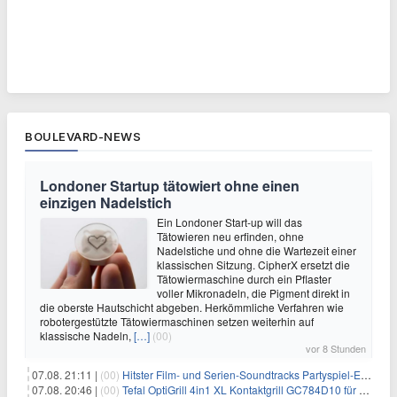
BOULEVARD-NEWS
Londoner Startup tätowiert ohne einen
einzigen Nadelstich
Ein Londoner Start-up will das
Tätowieren neu erfinden, ohne
Nadelstiche und ohne die Wartezeit einer
klassischen Sitzung. CipherX ersetzt die
Tätowiermaschine durch ein Pflaster
voller Mikronadeln, die Pigment direkt in
die oberste Hautschicht abgeben. Herkömmliche Verfahren wie
robotergestützte Tätowiermaschinen setzen weiterhin auf
klassische Nadeln,
[…]
(00)
vor 8 Stunden
07.08. 21:11 |
(00)
Hitster Film- und Serien-Soundtracks Partyspiel-Erweiterung für 6,99€
07.08. 20:46 |
(00)
Tefal OptiGrill 4in1 XL Kontaktgrill GC784D10 für 239,99€