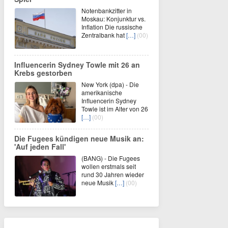
Notenbankzitter in
Moskau: Konjunktur vs.
Inflation Die russische
Zentralbank hat
[…]
(00)
Influencerin Sydney Towle mit 26 an
Krebs gestorben
New York (dpa) - Die
amerikanische
Influencerin Sydney
Towle ist im Alter von 26
[…]
(00)
Die Fugees kündigen neue Musik an:
'Auf jeden Fall'
(BANG) - Die Fugees
wollen erstmals seit
rund 30 Jahren wieder
neue Musik
[…]
(00)