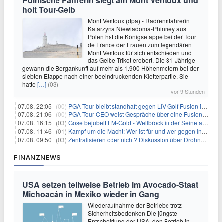
Polnische Fahrerin siegt am Mont Ventoux und
holt Tour-Gelb
Mont Ventoux (dpa) - Radrennfahrerin
Katarzyna Niewiadoma-Phinney aus
Polen hat die Königsetappe bei der Tour
de France der Frauen zum legendären
Mont Ventoux für sich entschieden und
das Gelbe Trikot erobert. Die 31-Jährige
gewann die Bergankunft auf mehr als 1.900 Höhenmetern bei der
siebten Etappe nach einer beeindruckenden Kletterpartie. Sie
hatte
[…]
(03)
vor 9 Stunden
07.08. 22:05 |
(00)
PGA Tour bleibt standhaft gegen LIV Golf Fusion in einem sich wandelnden Sportumfeld
07.08. 21:06 |
(00)
PGA Tour-CEO weist Gespräche über eine Fusion mit LIV Golf zurück und bekräftigt die Wettbewerbslandschaft
07.08. 16:15 |
(03)
Gose bejubelt EM-Gold - Wellbrock in der Seine ausgebremst
07.08. 11:46 |
(01)
Kampf um die Macht: Wer ist für und wer gegen Infantino?
07.08. 09:50 |
(03)
Zentralisieren oder nicht? Diskussion über Drohnenabwehr
FINANZNEWS
USA setzen teilweise Betrieb im Avocado-Staat
Michoacán in Mexiko wieder in Gang
Wiederaufnahme der Betriebe trotz
Sicherheitsbedenken Die jüngste
Entscheidung der USA, den Betrieb in