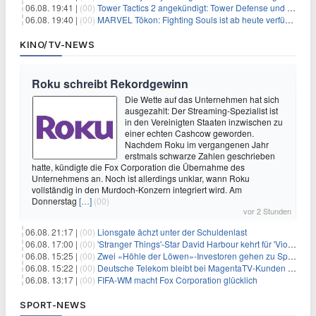
06.08. 19:41 |
(00)
Tower Tactics 2 angekündigt: Tower Defense und Deckbuilding Kombo kehrt zurück
06.08. 19:40 |
(00)
MARVEL Tōkon: Fighting Souls ist ab heute verfügbar
KINO/TV-NEWS
Roku schreibt Rekordgewinn
Die Wette auf das Unternehmen hat sich
ausgezahlt: Der Streaming-Spezialist ist
in den Vereinigten Staaten inzwischen zu
einer echten Cashcow geworden.
Nachdem Roku im vergangenen Jahr
erstmals schwarze Zahlen geschrieben
hatte, kündigte die Fox Corporation die Übernahme des
Unternehmens an. Noch ist allerdings unklar, wann Roku
vollständig in den Murdoch-Konzern integriert wird. Am
Donnerstag
[…]
(00)
vor 2 Stunden
06.08. 21:17 |
(00)
Lionsgate ächzt unter der Schuldenlast
06.08. 17:00 |
(00)
'Stranger Things'-Star David Harbour kehrt für 'Violent Night 2' zurück – Kristen Bell stößt zur Besetzung
06.08. 15:25 |
(00)
Zwei «Höhle der Löwen»-Investoren gehen zu Springer
06.08. 15:22 |
(00)
Deutsche Telekom bleibt bei MagentaTV-Kunden vage
06.08. 13:17 |
(00)
FIFA-WM macht Fox Corporation glücklich
SPORT-NEWS