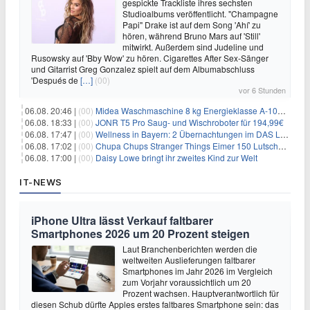
gespickte Trackliste ihres sechsten
Studioalbums veröffentlicht. "Champagne
Papi" Drake ist auf dem Song 'Ahí' zu
hören, während Bruno Mars auf 'Still'
mitwirkt. Außerdem sind Judeline und
Rusowsky auf 'Bby Wow' zu hören. Cigarettes After Sex-Sänger
und Gitarrist Greg Gonzalez spielt auf dem Albumabschluss
'Después de
[…]
(00)
vor 6 Stunden
06.08. 20:46 |
(00)
Midea Waschmaschine 8 kg Energieklasse A-10% 1400 U/Min für 289,97€
06.08. 18:33 |
(00)
JONR T5 Pro Saug- und Wischroboter für 194,99€
06.08. 17:47 |
(00)
Wellness in Bayern: 2 Übernachtungen im DAS LUDWIG Sports Resort inkl. HP + Wellness ab 174€ p.P.
06.08. 17:02 |
(00)
Chupa Chups Stranger Things Eimer 150 Lutscher für 21,95€
06.08. 17:00 |
(00)
Daisy Lowe bringt ihr zweites Kind zur Welt
IT-NEWS
iPhone Ultra lässt Verkauf faltbarer
Smartphones 2026 um 20 Prozent steigen
Laut Branchenberichten werden die
weltweiten Auslieferungen faltbarer
Smartphones im Jahr 2026 im Vergleich
zum Vorjahr voraussichtlich um 20
Prozent wachsen. Hauptverantwortlich für
diesen Schub dürfte Apples erstes faltbares Smartphone sein: das