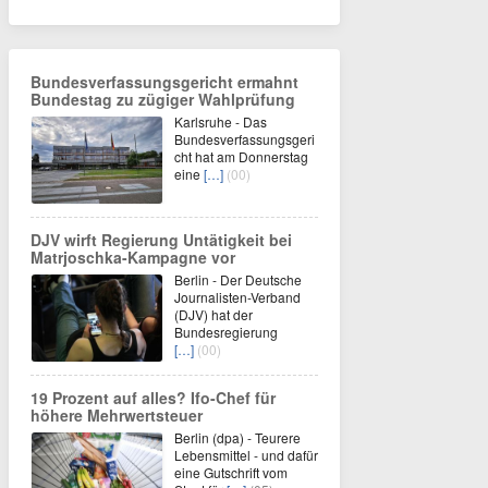
Bundesverfassungsgericht ermahnt
Bundestag zu zügiger Wahlprüfung
Karlsruhe - Das
Bundesverfassungsgeri
cht hat am Donnerstag
eine
[…]
(00)
DJV wirft Regierung Untätigkeit bei
Matrjoschka-Kampagne vor
Berlin - Der Deutsche
Journalisten-Verband
(DJV) hat der
Bundesregierung
[…]
(00)
19 Prozent auf alles? Ifo-Chef für
höhere Mehrwertsteuer
Berlin (dpa) - Teurere
Lebensmittel - und dafür
eine Gutschrift vom