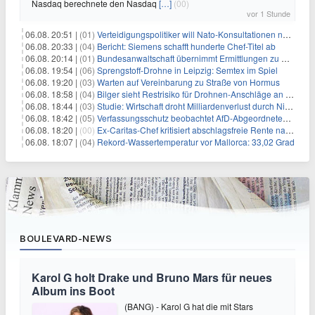
Nasdaq berechnete den Nasdaq
[…]
(00)
vor 1 Stunde
06.08. 20:51 |
(01)
Verteidigungspolitiker will Nato-Konsultationen nach Drohnenfund
06.08. 20:33 |
(04)
Bericht: Siemens schafft hunderte Chef-Titel ab
06.08. 20:14 |
(01)
Bundesanwaltschaft übernimmt Ermittlungen zu Drohnenvorfall
06.08. 19:54 |
(06)
Sprengstoff-Drohne in Leipzig: Semtex im Spiel
06.08. 19:20 |
(03)
Warten auf Vereinbarung zu Straße von Hormus
06.08. 18:58 |
(04)
Bilger sieht Restrisiko für Drohnen-Anschläge an Flughäfen
06.08. 18:44 |
(03)
Studie: Wirtschaft droht Milliardenverlust durch Niedrigwasser
06.08. 18:42 |
(05)
Verfassungsschutz beobachtet AfD-Abgeordneten Nolte
06.08. 18:20 |
(00)
Ex-Caritas-Chef kritisiert abschlagsfreie Rente nach 45 Jahren
06.08. 18:07 |
(04)
Rekord-Wassertemperatur vor Mallorca: 33,02 Grad
BOULEVARD-NEWS
Karol G holt Drake und Bruno Mars für neues
Album ins Boot
(BANG) - Karol G hat die mit Stars