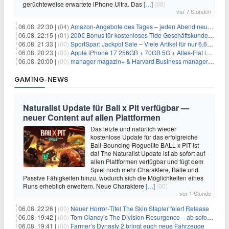
gerüchteweise erwartete iPhone Ultra. Das
[…]
(00)
vor 7 Stunden
06.08. 22:30 |
(04)
Amazon-Angebote des Tages – jeden Abend neue Deals zum Stöbern
06.08. 22:15 |
(01)
200€ Bonus für kostenloses Tide Geschäftskundenkonto
06.08. 21:33 |
(00)
SportSpar: Jackpot Sale – Viele Artikel für nur 6,66€ – nur 48 Stunden
06.08. 20:23 |
(00)
Apple iPhone 17 256GB + 70GB 5G + Alles-Flat im Vodafone-Netz für 34,99€/Monat – eff. 4,65€/Monat
06.08. 20:00 |
(00)
manager magazin+ & Harvard Business manager+ Digital-Kombi-Abo 1 Monat kostenlos
GAMING-NEWS
Naturalist Update für Ball x Pit verfügbar —
neuer Content auf allen Plattformen
Das letzte und natürlich wieder
kostenlose Update für das erfolgreiche
Ball-Bouncing-Roguelite BALL x PIT ist
da! The Naturalist Update ist ab sofort auf
allen Plattformen verfügbar und fügt dem
Spiel noch mehr Charaktere, Bälle und
Passive Fähigkeiten hinzu, wodurch sich die Möglichkeiten eines
Runs erheblich erweitern. Neue Charaktere
[…]
(00)
vor 1 Stunde
06.08. 22:26 |
(00)
Neuer Horror‑Titel The Skin Stapler feiert Release
06.08. 19:42 |
(00)
Tom Clancy’s The Division Resurgence – ab sofort für euch verfügbar
06.08. 19:41 |
(00)
Farmer’s Dynasty 2 bringt euch neue Fahrzeuge