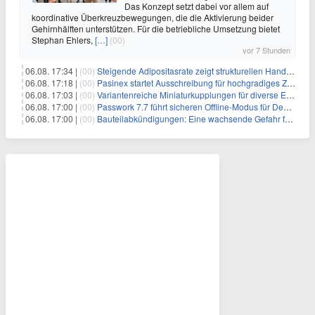
Das Konzept setzt dabei vor allem auf
koordinative Überkreuzbewegungen, die die Aktivierung beider
Gehirnhälften unterstützen. Für die betriebliche Umsetzung bietet
Stephan Ehlers,
[…]
(00)
vor 7 Stunden
06.08. 17:34 |
(00)
Steigende Adipositasrate zeigt strukturellen Handlungsbedarf bei der Ernährung schulpflichtiger Kinder
06.08. 17:18 |
(00)
Pasinex startet Ausschreibung für hochgradiges Zinksulfidkonzentrat mit Germanium- und Silbergehalten und stellt ein Betriebsupdate bereit
06.08. 17:03 |
(00)
Variantenreiche Miniaturkupplungen für diverse Einsatzbereiche
06.08. 17:00 |
(00)
Passwork 7.7 führt sicheren Offline-Modus für Desktop- und Mobile-Apps ein
06.08. 17:00 |
(00)
Bauteilabkündigungen: Eine wachsende Gefahr für industrielle Elektroniksysteme