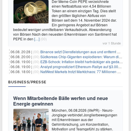
Der Meme-Coin PEPE verzeichnete
einen Nettoabfluss von 4,54 Billionen
Token an einem einzigen Tag. Dies stellt
den größten täglichen Abfluss von
Börsen seit dem 14. November 2024 dar.
Ein geringeres Angebot auf Börsen
bedeutet weniger unmittelbaren Verkaufsdruck. Abwanderung
von Börsen Nach den neuesten Erkenntnissen von Santiment hat
PEPE in den
[…]
(00)
vor 1 Stunde
06.08. 20:28 |
(00)
Binance setzt Dienstleistungen aus und entfernt mehrere Krypto-Paare: Wer ist betroffen?
06.08. 20:00 |
(00)
Südkoreas Chip-Giganten explodieren: Warum dieser Rekord-Tag die KI-Branche erschüttert
06.08. 19:00 |
(00)
EZB-Schock: Inflation bleibt hartnäckiger als gedacht – 2027 wird zum kritischen Test
06.08. 19:00 |
(00)
Analyst prognostiziert Ethereum-Rallye auf $3.000 nach entscheidendem On-Chain-Ausbruch
06.08. 18:00 |
(00)
NatWest Markets trotzt Marktchaos: 77 Millionen Pfund Gewinn im ersten Halbjahr
BUSINESS/PRESSE
Wenn Mitarbeitende Bälle werfen und neue
Energie gewinnen
München, 06.08.2026 (lifePR) - Neuro-
Jonglage verbindet Jonglierbewegungen
mit Erkenntnissen aus der
Gehirnforschung, um Konzentration,
Motivation und Teamgefühl zu stärken.