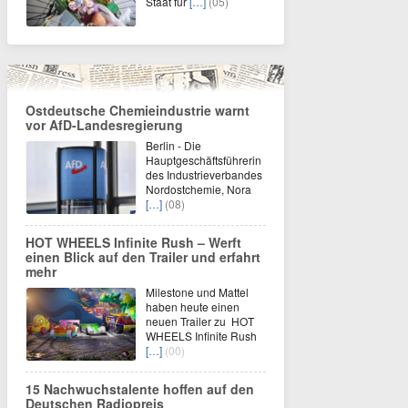
Staat für
[…]
(05)
Ostdeutsche Chemieindustrie warnt
vor AfD-Landesregierung
Berlin - Die
Hauptgeschäftsführerin
des Industrieverbandes
Nordostchemie, Nora
[…]
(08)
HOT WHEELS Infinite Rush – Werft
einen Blick auf den Trailer und erfahrt
mehr
Milestone und Mattel
haben heute einen
neuen Trailer zu HOT
WHEELS Infinite Rush
[…]
(00)
15 Nachwuchstalente hoffen auf den
Deutschen Radiopreis