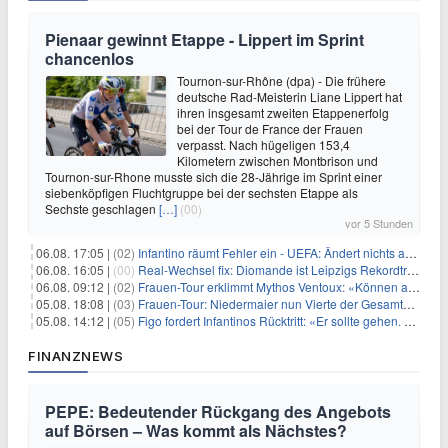
Pienaar gewinnt Etappe - Lippert im Sprint
chancenlos
Tournon-sur-Rhône (dpa) - Die frühere
deutsche Rad-Meisterin Liane Lippert hat
ihren insgesamt zweiten Etappenerfolg
bei der Tour de France der Frauen
verpasst. Nach hügeligen 153,4
Kilometern zwischen Montbrison und
Tournon-sur-Rhone musste sich die 28-Jährige im Sprint einer
siebenköpfigen Fluchtgruppe bei der sechsten Etappe als
Sechste geschlagen
[…]
(00)
vor 5 Stunden
06.08. 17:05 |
(02)
Infantino räumt Fehler ein - UEFA: Ändert nichts an Boykott
06.08. 16:05 |
(00)
Real-Wechsel fix: Diomande ist Leipzigs Rekordtransfer
06.08. 09:12 |
(02)
Frauen-Tour erklimmt Mythos Ventoux: «Können alles schaffen»
05.08. 18:08 |
(03)
Frauen-Tour: Niedermaier nun Vierte der Gesamtwertung
05.08. 14:12 |
(05)
Figo fordert Infantinos Rücktritt: «Er sollte gehen. Jetzt»
FINANZNEWS
PEPE: Bedeutender Rückgang des Angebots
auf Börsen – Was kommt als Nächstes?