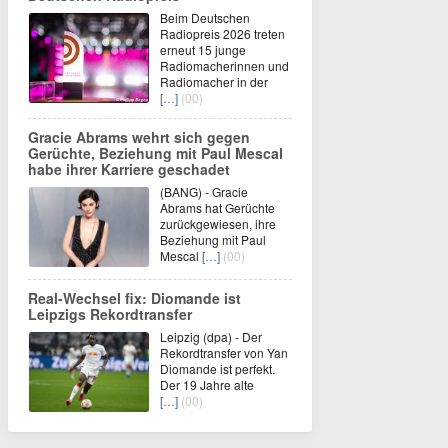
Beim Deutschen
Radiopreis 2026 treten
erneut 15 junge
Radiomacherinnen und
Radiomacher in der
[…]
(00)
Gracie Abrams wehrt sich gegen
Gerüchte, Beziehung mit Paul Mescal
habe ihrer Karriere geschadet
(BANG) - Gracie
Abrams hat Gerüchte
zurückgewiesen, ihre
Beziehung mit Paul
Mescal
[…]
(00)
Real-Wechsel fix: Diomande ist
Leipzigs Rekordtransfer
Leipzig (dpa) - Der
Rekordtransfer von Yan
Diomande ist perfekt.
Der 19 Jahre alte
[…]
(00)