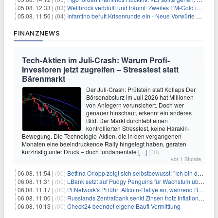
05.08. 12:33 |
(03)
Wellbrock verblüfft und träumt: Zweites EM-Gold in Paris
05.08. 11:56 |
(04)
Infantino beruft Krisenrunde ein - Neue Vorwürfe gegen FIFA
FINANZNEWS
Tech-Aktien im Juli-Crash: Warum Profi-
Investoren jetzt zugreifen – Stresstest statt
Bärenmarkt
Der Juli-Crash: Prüfstein statt Kollaps Der
Börsenabsturz im Juli 2026 hat Millionen
von Anlegern verunsichert. Doch wer
genauer hinschaut, erkennt ein anderes
Bild: Der Markt durchlebt einen
kontrollierten Stresstest, keine Harakiri-
Bewegung. Die Technologie-Aktien, die in den vergangenen
Monaten eine beeindruckende Rally hingelegt haben, geraten
kurzfristig unter Druck – doch fundamentale
[…]
(00)
vor 1 Stunde
06.08. 11:54 |
(00)
Bettina Orlopp zeigt sich selbstbewusst: "Ich bin die Vorstandsvorsitzende"
06.08. 11:31 |
(00)
LBank setzt auf Pudgy Penguins für Wachstum über den Handel hinaus
06.08. 11:17 |
(00)
Pi Network's PI führt Altcoin-Rallye an, während Bitcoin $65.000 anpeilt
06.08. 11:00 |
(00)
Russlands Zentralbank senkt Zinsen trotz Inflations-Schock – ein riskantes Spiel
06.08. 10:13 |
(00)
Check24 beendet eigene Baufi-Vermittlung