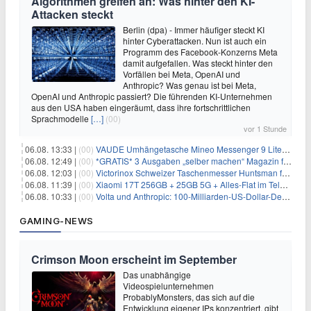
Algorithmen greifen an: Was hinter den KI-
Attacken steckt
Berlin (dpa) - Immer häufiger steckt KI
hinter Cyberattacken. Nun ist auch ein
Programm des Facebook-Konzerns Meta
damit aufgefallen. Was steckt hinter den
Vorfällen bei Meta, OpenAI und
Anthropic? Was genau ist bei Meta,
OpenAI und Anthropic passiert? Die führenden KI-Unternehmen
aus den USA haben eingeräumt, dass ihre fortschrittlichen
Sprachmodelle
[…]
(00)
vor 1 Stunde
06.08. 13:33 |
(00)
VAUDE Umhängetasche Mineo Messenger 9 Liter für 26,89€
06.08. 12:49 |
(00)
*GRATIS* 3 Ausgaben „selber machen“ Magazin für 0€ (statt 13,35€)
06.08. 12:03 |
(00)
Victorinox Schweizer Taschenmesser Huntsman für 32,99€
06.08. 11:39 |
(00)
Xiaomi 17T 256GB + 25GB 5G + Alles-Flat im Telekom-Netz für 9,99€/Monat
06.08. 10:33 |
(00)
Volta und Anthropic: 100-Milliarden-US-Dollar-Deal für KI-Rechenleistung
GAMING-NEWS
Crimson Moon erscheint im September
Das unabhängige
Videospielunternehmen
ProbablyMonsters, das sich auf die
Entwicklung eigener IPs konzentriert, gibt