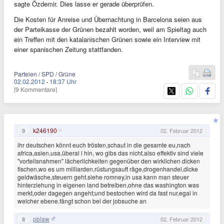
sagte Özdemir. Dies lasse er gerade überprüfen.
Die Kosten für Anreise und Übernachtung in Barcelona seien aus
der Parteikasse der Grünen bezahlt worden, weil am Spieltag auch
ein Treffen mit den katalanischen Grünen sowie ein Interview mit
einer spanischen Zeitung stattfanden.
Parteien / SPD / Grüne
02.02.2012
·
18:37 Uhr
[9 Kommentare]
k246190
9
02. Februar 2012
ihr deutschen könnt euch trösten,schaut in die gesamte eu,nach
africa,asien,usa,überal l hin, wo gibs das nicht.also effektiv sind viele
"vorteilsnahmen" lächerlichkeiten gegenüber den wirklichen dicken
fischen,wo es um milliarden,rüstungsauft räge,drogenhandel,dicke
geldwäsche,steuern geht.siehe romney,in usa kann man steuer
hinterziehung in eigenen land betreiben,ohne das washington was
merkt,oder dagegen angeht;und bestochen wird da fast nur,egal in
welcher ebene.fängt schon bei der jobsuche an
pblaw
8
02. Februar 2012