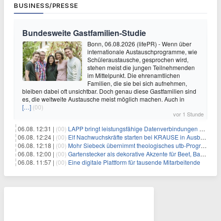
BUSINESS/PRESSE
Bundesweite Gastfamilien-Studie
Bonn, 06.08.2026 (lifePR) - Wenn über
internationale Austauschprogramme, wie
Schüleraustausche, gesprochen wird,
stehen meist die jungen Teilnehmenden
im Mittelpunkt. Die ehrenamtlichen
Familien, die sie bei sich aufnehmen,
bleiben dabei oft unsichtbar. Doch genau diese Gastfamilien sind
es, die weltweite Austausche meist möglich machen. Auch in
[…]
(00)
vor 1 Stunde
06.08. 12:31 |
(00)
LAPP bringt leistungsfähige Datenverbindungen auf die Schiene
06.08. 12:24 |
(00)
Elf Nachwuchskräfte starten bei KRAUSE in Ausbildung und Jahrespraktikum
06.08. 12:18 |
(00)
Mohr Siebeck übernimmt theologisches utb-Programm und die Zeitschrift für Neues Testament (ZNT) von Narr Francke Attempto
06.08. 12:00 |
(00)
Gartenstecker als dekorative Akzente für Beet, Balkon und Terrasse | KNOBLOCH
06.08. 11:57 |
(00)
Eine digitale Plattform für tausende Mitarbeitende