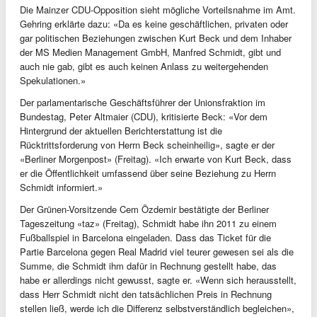
Die Mainzer CDU-Opposition sieht mögliche Vorteilsnahme im Amt.
Gehring erklärte dazu: «Da es keine geschäftlichen, privaten oder
gar politischen Beziehungen zwischen Kurt Beck und dem Inhaber
der MS Medien Management GmbH, Manfred Schmidt, gibt und
auch nie gab, gibt es auch keinen Anlass zu weitergehenden
Spekulationen.»
Der parlamentarische Geschäftsführer der Unionsfraktion im
Bundestag, Peter Altmaier (CDU), kritisierte Beck: «Vor dem
Hintergrund der aktuellen Berichterstattung ist die
Rücktrittsforderung von Herrn Beck scheinheilig», sagte er der
«Berliner Morgenpost» (Freitag). «Ich erwarte von Kurt Beck, dass
er die Öffentlichkeit umfassend über seine Beziehung zu Herrn
Schmidt informiert.»
Der Grünen-Vorsitzende Cem Özdemir bestätigte der Berliner
Tageszeitung «taz» (Freitag), Schmidt habe ihn 2011 zu einem
Fußballspiel in Barcelona eingeladen. Dass das Ticket für die
Partie Barcelona gegen Real Madrid viel teurer gewesen sei als die
Summe, die Schmidt ihm dafür in Rechnung gestellt habe, das
habe er allerdings nicht gewusst, sagte er. «Wenn sich herausstellt,
dass Herr Schmidt nicht den tatsächlichen Preis in Rechnung
stellen ließ, werde ich die Differenz selbstverständlich begleichen»,