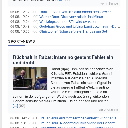
vor 1 Stunde
06.08. 12:32 |
(00)
Dank Fußball-WM: Nexstar erhöht den Gewinn
06.08. 12:24 |
(00)
Warner Bros. Discovery rutscht ins Minus
06.08. 12:04 |
(00)
Weltkriegsbombe: RTL wird evakuiert
06.08. 10:48 |
(00)
Godehard Giese und Ursina Lardi treten zum «Duell» an
06.08. 10:00 |
(00)
Christopher Nolan verbietet Handys am Set
SPORT-NEWS
Rückhalt in Rabat: Infantino gesteht Fehler ein
und droht
Rabat (dpa) - Inmitten seiner schwersten
Krise als FIFA-Präsident schickte Gianni
Infantino aus dem kleinen Al Medina
Stadium von Rabat ein klares Signal in
die aufgeregte Fußball-Welt. Infantino
verbreitete via Instagram ein Foto mit
seinem in der vergangenen Woche noch abtrünnig wirkenden
Generalsekretär Mattias Grafström. Beide grinsen und recken
[…]
(02)
vor 2 Stunden
06.08. 09:12 |
(01)
Frauen-Tour erklimmt Mythos Ventoux: «Können alles schaffen»
05.08. 18:08 |
(03)
Frauen-Tour: Niedermaier nun Vierte der Gesamtwertung
05.08. 14:12 |
(05)
Figo fordert Infantinos Rücktritt: «Er sollte gehen. Jetzt»