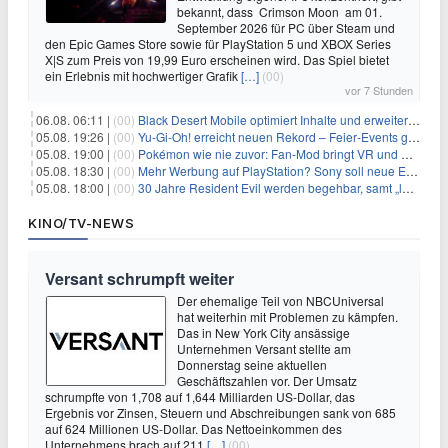
bekannt, dass Crimson Moon am 01.
September 2026 für PC über Steam und
den Epic Games Store sowie für PlayStation 5 und XBOX Series
X|S zum Preis von 19,99 Euro erscheinen wird. Das Spiel bietet
ein Erlebnis mit hochwertiger Grafik
[…]
(00)
vor 7 Stunden
06.08. 06:11 |
(00)
Black Desert Mobile optimiert Inhalte und erweitert Treasure Access
05.08. 19:26 |
(00)
Yu‑Gi‑Oh! erreicht neuen Rekord – Feier‑Events gestartet
05.08. 19:00 |
(00)
Pokémon wie nie zuvor: Fan-Mod bringt VR und Ego-Perspektive nach Kanto
05.08. 18:30 |
(00)
Mehr Werbung auf PlayStation? Sony soll neue Einnahmequellen prüfen
05.08. 18:00 |
(00)
30 Jahre Resident Evil werden begehbar, samt „lebensgroßem Leon“
KINO/TV-NEWS
Versant schrumpft weiter
Der ehemalige Teil von NBCUniversal
hat weiterhin mit Problemen zu kämpfen.
Das in New York City ansässige
Unternehmen Versant stellte am
Donnerstag seine aktuellen
Geschäftszahlen vor. Der Umsatz
schrumpfte von 1,708 auf 1,644 Milliarden US-Dollar, das
Ergebnis vor Zinsen, Steuern und Abschreibungen sank von 685
auf 624 Millionen US-Dollar. Das Nettoeinkommen des
Unternehmens brach auf 211
[…]
(00)