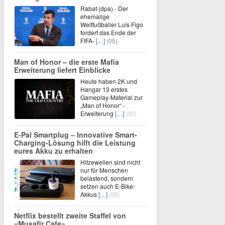
Rabat (dpa) - Der
ehemalige
Weltfußballer Luis Figo
fordert das Ende der
FIFA-
[…]
(05)
Man of Honor – die erste Mafia
Erweiterung liefert Einblicke
Heute haben 2K und
Hangar 13 erstes
Gameplay-Material zur
„Man of Honor“ -
Erweiterung
[…]
(00)
E-Pal Smartplug – Innovative Smart-
Charging-Lösung hilft die Leistung
eures Akku zu erhalten
Hitzewellen sind nicht
nur für Menschen
belastend, sondern
setzen auch E-Bike-
Akkus
[…]
(00)
Netflix bestellt zweite Staffel von
«Musafir Cafe»