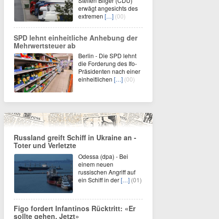
Steffen Bilger (CDU)
erwägt angesichts des
extremen
[…]
(00)
SPD lehnt einheitliche Anhebung der
Mehrwertsteuer ab
Berlin - Die SPD lehnt
die Forderung des Ifo-
Präsidenten nach einer
einheitlichen
[…]
(00)
Russland greift Schiff in Ukraine an -
Toter und Verletzte
Odessa (dpa) - Bei
einem neuen
russischen Angriff auf
ein Schiff in der
[…]
(01)
Figo fordert Infantinos Rücktritt: «Er
sollte gehen. Jetzt»