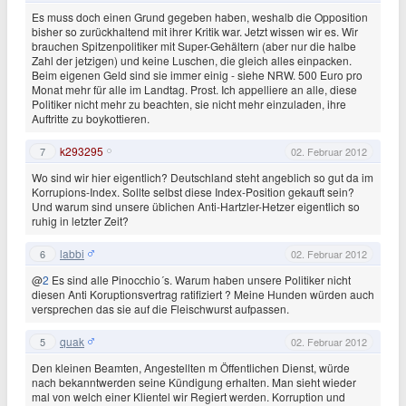
Es muss doch einen Grund gegeben haben, weshalb die Opposition
bisher so zurückhaltend mit ihrer Kritik war. Jetzt wissen wir es. Wir
brauchen Spitzenpolitiker mit Super-Gehältern (aber nur die halbe
Zahl der jetzigen) und keine Luschen, die gleich alles einpacken.
Beim eigenen Geld sind sie immer einig - siehe NRW. 500 Euro pro
Monat mehr für alle im Landtag. Prost. Ich appelliere an alle, diese
Politiker nicht mehr zu beachten, sie nicht mehr einzuladen, ihre
Auftritte zu boykottieren.
k293295
7
02. Februar 2012
Wo sind wir hier eigentlich? Deutschland steht angeblich so gut da im
Korrupions-Index. Sollte selbst diese Index-Position gekauft sein?
Und warum sind unsere üblichen Anti-Hartzler-Hetzer eigentlich so
ruhig in letzter Zeit?
labbi
6
02. Februar 2012
@
2
Es sind alle Pinocchio´s. Warum haben unsere Politiker nicht
diesen Anti Koruptionsvertrag ratifiziert ? Meine Hunden würden auch
versprechen das sie auf die Fleischwurst aufpassen.
quak
5
02. Februar 2012
Den kleinen Beamten, Angestellten m Öffentlichen Dienst, würde
nach bekanntwerden seine Kündigung erhalten. Man sieht wieder
mal von welch einer Klientel wir Regiert werden. Korruption und