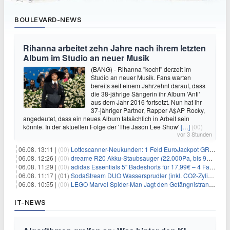
BOULEVARD-NEWS
Rihanna arbeitet zehn Jahre nach ihrem letzten
Album im Studio an neuer Musik
(BANG) - Rihanna "kocht" derzeit im
Studio an neuer Musik. Fans warten
bereits seit einem Jahrzehnt darauf, dass
die 38-jährige Sängerin ihr Album 'Anti'
aus dem Jahr 2016 fortsetzt. Nun hat ihr
37-jähriger Partner, Rapper A$AP Rocky,
angedeutet, dass ein neues Album tatsächlich in Arbeit sein
könnte. In der aktuellen Folge der 'The Jason Lee Show'
[…]
(00)
vor 3 Stunden
06.08. 13:11 |
(00)
Lottoscanner-Neukunden: 1 Feld EuroJackpot GRATIS spielen
06.08. 12:26 |
(00)
dreame R20 Akku-Staubsauger (22.000Pa, bis 90 Min. Laufzeit) für 169€
06.08. 11:29 |
(00)
adidas Essentials 5″ Badeshorts für 17,99€ – 4 Farben
06.08. 11:17 |
(01)
SodaStream DUO Wassersprudler (inkl. CO2-Zylinder) für 94€
06.08. 10:55 |
(00)
LEGO Marvel Spider-Man Jagt den Gefängnistransporter (76349) für 32,99€
IT-NEWS