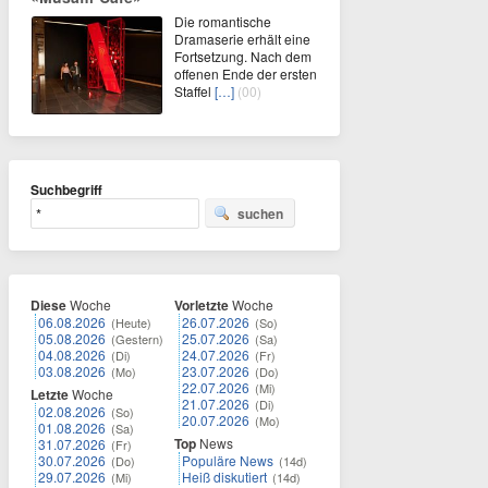
Die romantische
Dramaserie erhält eine
Fortsetzung. Nach dem
offenen Ende der ersten
Staffel
[…]
(00)
Suchbegriff
suchen
Diese
Woche
Vorletzte
Woche
06.08.2026
26.07.2026
(Heute)
(So)
05.08.2026
25.07.2026
(Gestern)
(Sa)
04.08.2026
24.07.2026
(Di)
(Fr)
03.08.2026
23.07.2026
(Mo)
(Do)
22.07.2026
(Mi)
Letzte
Woche
21.07.2026
(Di)
02.08.2026
(So)
20.07.2026
(Mo)
01.08.2026
(Sa)
Top
News
31.07.2026
(Fr)
30.07.2026
Populäre News
(Do)
(14d)
29.07.2026
Heiß diskutiert
(Mi)
(14d)