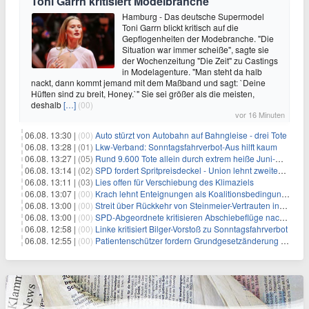
Toni Garrn kritisiert Modelbranche
Hamburg - Das deutsche Supermodel
Toni Garrn blickt kritisch auf die
Gepflogenheiten der Modebranche. "Die
Situation war immer scheiße", sagte sie
der Wochenzeitung "Die Zeit" zu Castings
in Modelagenture. "Man steht da halb
nackt, dann kommt jemand mit dem Maßband und sagt: `Deine
Hüften sind zu breit, Honey.`" Sie sei größer als die meisten,
deshalb
[…]
(00)
vor 16 Minuten
06.08. 13:30 |
(00)
Auto stürzt von Autobahn auf Bahngleise - drei Tote
06.08. 13:28 |
(01)
Lkw-Verband: Sonntagsfahrverbot-Aus hilft kaum
06.08. 13:27 |
(05)
Rund 9.600 Tote allein durch extrem heiße Juni-Woche
06.08. 13:14 |
(02)
SPD fordert Spritpreisdeckel - Union lehnt zweiten Tankrabatt ab
06.08. 13:11 |
(03)
Lies offen für Verschiebung des Klimaziels
06.08. 13:07 |
(00)
Krach lehnt Enteignungen als Koalitionsbedingung ab
06.08. 13:00 |
(00)
Streit über Rückkehr von Steinmeier-Vertrauten ins Auswärtige Amt
06.08. 13:00 |
(00)
SPD-Abgeordnete kritisieren Abschiebeflüge nach Afghanistan
06.08. 12:58 |
(00)
Linke kritisiert Bilger-Vorstoß zu Sonntagsfahrverbot
06.08. 12:55 |
(00)
Patientenschützer fordern Grundgesetzänderung für Hitzeschutz