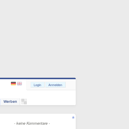
Login
Anmelden
Werben
- keine Kommentare -