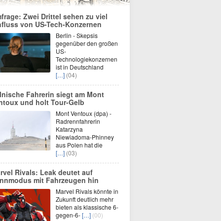
frage: Zwei Drittel sehen zu viel
nfluss von US-Tech-Konzernen
Berlin - Skepsis
gegenüber den großen
US-
Technologiekonzernen
ist in Deutschland
[…]
(04)
lnische Fahrerin siegt am Mont
ntoux und holt Tour-Gelb
Mont Ventoux (dpa) -
Radrennfahrerin
Katarzyna
Niewiadoma-Phinney
aus Polen hat die
[…]
(03)
rvel Rivals: Leak deutet auf
nnmodus mit Fahrzeugen hin
Marvel Rivals könnte in
Zukunft deutlich mehr
bieten als klassische 6-
gegen-6-
[…]
(00)