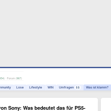
354
) · Forum (
967
)
munity
Lose
Lifestyle
WIN
Umfragen
Was ist klamm?
$$
 von Sony: Was bedeutet das für PS5-