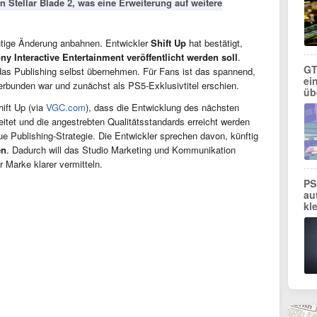
 Stellar Blade 2, was eine Erweiterung auf weitere
htige Änderung anbahnen. Entwickler
Shift Up
hat bestätigt,
y Interactive Entertainment veröffentlicht werden soll
.
GT
das Publishing selbst übernehmen. Für Fans ist das spannend,
ei
 verbunden war und zunächst als PS5-Exklusivtitel erschien.
üb
hift Up (via
VGC.com
), dass die Entwicklung des nächsten
eitet und die angestrebten Qualitätsstandards erreicht werden
eue Publishing-Strategie. Die Entwickler sprechen davon, künftig
en
. Dadurch will das Studio Marketing und Kommunikation
r Marke klarer vermitteln.
PS
au
kl