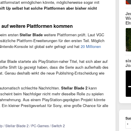
lattformstart ermöglichen könnte, möglicherweise sogar mit
ift Up selbst hat solche Plattformen aber bisher nicht
Je
Wi
El
h auf weitere Plattformen kommen
 beim ersten
Stellar Blade
weitere Plattformen prüft. Laut VGC
sätzliche Plattform-Erweiterungen für den ersten Teil. Möglich
Nintendo-Konsole ist global sehr gefragt und hat
20 Millionen
si
lar Blade startete als PlayStation-naher Titel, hat sich aber auf
Jo
ürfte Shift Up gezeigt haben, dass die Serie auch außerhalb des
at. Genau deshalb wirkt die neue Publishing-Entscheidung wie
 automatisch schlechte Nachrichten.
Stellar Blade 2
kann
scheint beim Nachfolger nicht mehr dieselbe Rolle zu spielen
 Wahrnehmung. Aus einem PlayStation-geprägten Projekt könnte
 Ein kleiner Prestigeverlust für Sony, eine große Chance für alle
Suc
p / Stellar Blade 2 / PC-Games / Switch 2