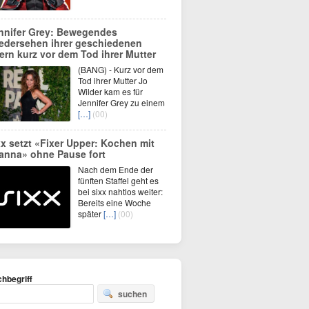
nnifer Grey: Bewegendes
edersehen ihrer geschiedenen
tern kurz vor dem Tod ihrer Mutter
(BANG) - Kurz vor dem
Tod ihrer Mutter Jo
Wilder kam es für
Jennifer Grey zu einem
[…]
(00)
xx setzt «Fixer Upper: Kochen mit
anna» ohne Pause fort
Nach dem Ende der
fünften Staffel geht es
bei sixx nahtlos weiter:
Bereits eine Woche
später
[…]
(00)
hbegriff
suchen