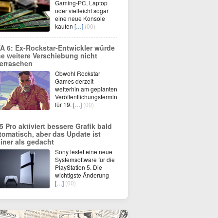
Gaming-PC, Laptop
oder vielleicht sogar
eine neue Konsole
kaufen
[…]
(00)
A 6: Ex-Rockstar-Entwickler würde
ne weitere Verschiebung nicht
erraschen
Obwohl Rockstar
Games derzeit
weiterhin am geplanten
Veröffentlichungstermin
für 19.
[…]
(00)
5 Pro aktiviert bessere Grafik bald
tomatisch, aber das Update ist
einer als gedacht
Sony testet eine neue
Systemsoftware für die
PlayStation 5. Die
wichtigste Änderung
[…]
(00)