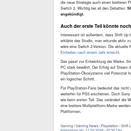
die neue Strategie auch einen breiteren P
Switch 2. Wichtig bei all den Debatten:
Sh
angekündigt.
Auch der erste Teil könnte noc
Interessant ist außerdem, dass Shift Up
erklärte das Studio, man erkunde aktiv zu
wäre eine Switch 2-Version. Die aktuelle 
Einheiten nach einem Jahr erreicht
.
Das passt zur Entwicklung der Marke. Stel
PC stark bewährt. Der Erfolg auf Steam d
PlayStation-Ökosystems viel Potenzial h
ein logischer Schritt.
Für PlayStation-Fans bedeutet das nicht
weiterhin für PS5 erscheinen. Doch Sony 
wie beim ersten Teil. Das verändert die
eine breitere Multiplattform-Marke werden.
Plattformen.
Gaming / Gaming News / Playstation / Shift U
[dailygame.at]
·
11.05.2026
·
20:30 Uhr