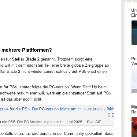
Um
Ei
f mehrere Plattformen?
Po
men für
Stellar Blade 2
genannt. Trotzdem sorgt eine
Ve
o will mit dem nächsten Teil eine breite globale Zielgruppe ab
llar Blade 2 nicht wieder zuerst exklusiv auf PS5 erscheinen
t für PS5, später folgte die PC-Version. Wenn Shift Up beim
eichweite maximieren will, wäre ein gleichzeitiger Start auf PS5
ist das aber noch nicht.
Ma
Re
r die PS5. Die PC-Version folgte am 11. Juni 2025. – Bild: SIE
benfalls offen. Es wird bereits in der Community spekuliert, dass