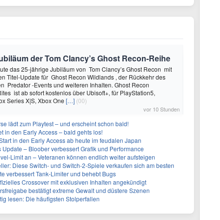
e Jubiläum der Tom Clancy’s Ghost Recon-Reihe
heute das 25-jährige Jubiläum von Tom Clancy’s Ghost Recon mit
n Titel-Update für Ghost Recon Wildlands , der Rückkehr des
en Predator -Events und weiteren Inhalten. Ghost Recon
ites ist ab sofort kostenlos über Ubisoft+, für PlayStation5,
box Series X|S, Xbox One
[…]
(00)
vor 10 Stunden
se lädt zum Playtest – und erscheint schon bald!
t in den Early Access – bald gehts los!
Start in den Early Access ab heute im feudalen Japan
ues Update – Bloober verbessert Grafik und Performance
evel-Limit an – Veteranen können endlich weiter aufsteigen
eller: Diese Switch- und Switch-2-Spiele verkaufen sich am besten
te verbessert Tank-Limiter und behebt Bugs
ffizielles Crossover mit exklusiven Inhalten angekündigt
ersfreigabe bestätigt extreme Gewalt und düstere Szenen
g lesen: Die häufigsten Stolperfallen