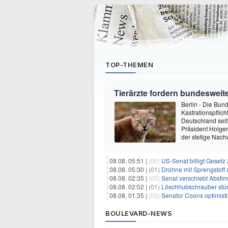
TOP-THEMEN
Tierärzte fordern bundesweite
Berlin - Die Bun
Kastrationspflic
Deutschland seit
Präsident Holger
der stetige Nach
08.08. 05:51 |
(00)
US-Senat billigt Geset
08.08. 05:30 |
(01)
Drohne mit Sprengstoff
08.08. 02:35 |
(00)
Senat verschiebt Abstimmung ü
08.08. 02:02 |
(01)
Löschhubschrauber stür
08.08. 01:35 |
(00)
Senator Coons optimisti
BOULEVARD-NEWS