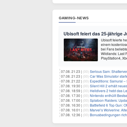
GAMING-NEWS
Ubisoft feiert das 25-jährig
Ubisoft feierte 
einem kostenlose
bei Fans beliebt
Wildlands: Last R
PlayStation4, X
07.08. 21:23 |
(00)
Serious Sam: Shatterver
07.08. 21:23 |
(00)
Car Was Simulator starte
07.08. 21:22 |
(00)
Expeditions: Samurai – 
07.08. 19:30 |
(00)
Silent Hill 2 erhält ne
07.08. 18:59 |
(00)
Helldivers 2 hebt das L
07.08. 17:30 |
(00)
Nintendo enthüllt Bests
07.08. 17:00 |
(00)
Splatoon Raiders: Upda
07.08. 16:30 |
(00)
Battlefield 6 Top Gun: O
07.08. 16:01 |
(00)
Marvel’s Wolverine: Alt
07.08. 12:36 |
(00)
Bonusbedingungen richti