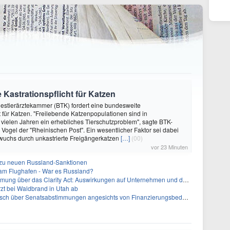
 Kastrationspflicht für Katzen
destierärztekammer (BTK) fordert eine bundesweite
ht für Katzen. "Freilebende Katzenpopulationen sind in
 vielen Jahren ein erhebliches Tierschutzproblem", sagte BTK-
 Vogel der "Rheinischen Post". Ein wesentlicher Faktor sei dabei
wuchs durch unkastrierte Freigängerkatzen
[…]
(00)
vor 23 Minuten
z zu neuen Russland-Sanktionen
 am Flughafen - War es Russland?
ber das Clarity Act: Auswirkungen auf Unternehmen und das Vertrauen der Investoren
zt bei Waldbrand in Utah ab
sch über Senatsabstimmungen angesichts von Finanzierungsbedenken