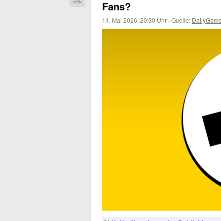
Fans?
11. Mai 2026, 20:30 Uhr
·
Quelle:
DailyGame