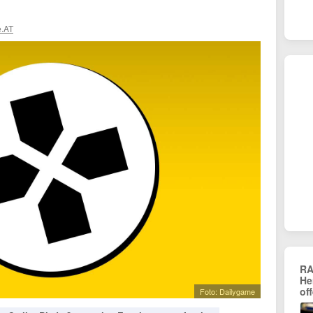
.AT
RA
He
of
Foto: Dailygame