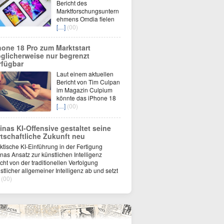
Bericht des
Marktforschungsuntern
ehmens Omdia fielen
[…]
(00)
hone 18 Pro zum Marktstart
glicherweise nur begrenzt
rfügbar
Laut einem aktuellen
Bericht von Tim Culpan
im Magazin Culpium
könnte das iPhone 18
[…]
(00)
inas KI-Offensive gestaltet seine
rtschaftliche Zukunft neu
ktische KI-Einführung in der Fertigung
nas Ansatz zur künstlichen Intelligenz
cht von der traditionellen Verfolgung
stlicher allgemeiner Intelligenz ab und setzt
(00)