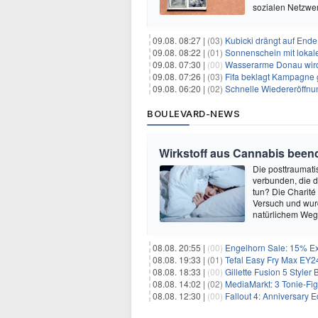
sozialen Netzwer
09.08. 08:27 |
(03)
Kubicki drängt auf Ende
09.08. 08:22 |
(01)
Sonnenschein mit lokal
09.08. 07:30 |
(00)
Wasserarme Donau wird
09.08. 07:26 |
(03)
Fifa beklagt Kampagne 
09.08. 06:20 |
(02)
Schnelle Wiedereröffnu
BOULEVARD-NEWS
Wirkstoff aus Cannabis beend
Die posttraumati
verbunden, die 
tun? Die Charité
Versuch und wurd
natürlichem Weg 
08.08. 20:55 |
(00)
Engelhorn Sale: 15% Ext
08.08. 19:33 |
(01)
Tefal Easy Fry Max EY245
08.08. 18:33 |
(00)
Gillette Fusion 5 Styler
08.08. 14:02 |
(02)
MediaMarkt: 3 Tonie-Fig
08.08. 12:30 |
(00)
Fallout 4: Anniversary E