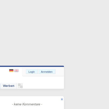
Login
Anmelden
Werben
- keine Kommentare -