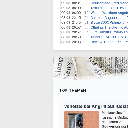
09.08. 08:31 |
(00)
Deutschland-Kreditkart
09.08. 08:00 |
(00)
Tesla Model Y mit 0% Fi
09.08. 06:00 |
(12)
Weight Watchers Angebo
08.08. 22:15 |
(04)
Amazon-Angebote des T
08.08. 21:45 |
(01)
Bis zu 300€ Prämie für 
08.08. 20:57 |
(00)
Cthulhu: The Cosmic Ab
08.08. 20:57 |
(04)
50% Rabatt auf waipu.tv 
08.08. 20:53 |
(00)
Teufel REAL BLUE NC 3 
08.08. 20:03 |
(00)
Review: Dreame X60 Pro Ultra Com
TOP-THEMEN
Verletzte bei Angriff auf rus
Moskau/Kiew (dpa
russische Großs
Menschen verletz
Gouverneur der R