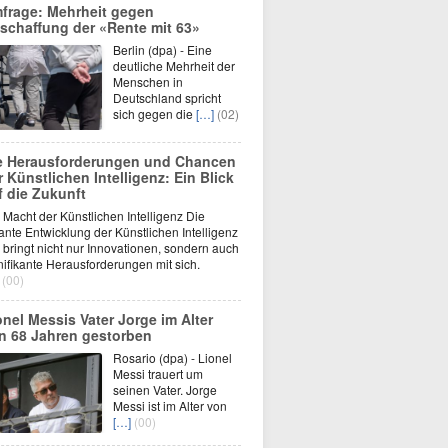
frage: Mehrheit gegen
schaffung der «Rente mit 63»
Berlin (dpa) - Eine
deutliche Mehrheit der
Menschen in
Deutschland spricht
sich gegen die
[…]
(02)
e Herausforderungen und Chancen
r Künstlichen Intelligenz: Ein Blick
f die Zukunft
 Macht der Künstlichen Intelligenz Die
ante Entwicklung der Künstlichen Intelligenz
) bringt nicht nur Innovationen, sondern auch
nifikante Herausforderungen mit sich.
(00)
onel Messis Vater Jorge im Alter
n 68 Jahren gestorben
Rosario (dpa) - Lionel
Messi trauert um
seinen Vater. Jorge
Messi ist im Alter von
[…]
(00)