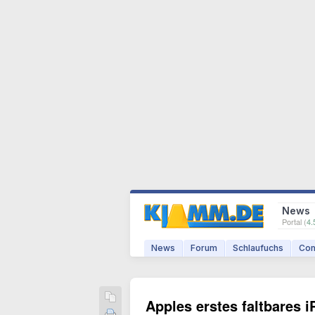
News
Portal (
4.
News
Forum
Schlaufuchs
Com
Apples erstes faltbares i