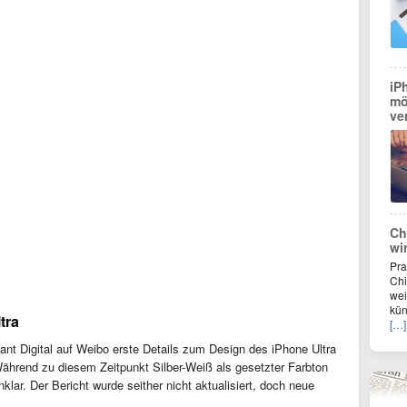
iP
mö
ve
Ch
wi
Pra
Chi
wei
kün
tra
[…]
stant Digital auf Weibo erste Details zum Design des iPhone Ultra
Während zu diesem Zeitpunkt Silber-Weiß als gesetzter Farbton
klar. Der Bericht wurde seither nicht aktualisiert, doch neue