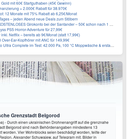
e Gold mit 60€ Startguthaben (45€ Gewinn)
nanzierung + 2.000€ Rabatt für 38.970€
t: 12 Monate mit 75% Rabatt ab 6,25€/Monat
ages – jeden Abend neue Deals zum Stöbern
KOSTENLOSES Girokonto bei der Santander – 50€ schon nach 1 Woche!
yss PS5-Horror-Adventure für 27,99€
inkl. Netflix – bereits ab 9€/Monat (statt 17,99€)
Over-Ear-Kopfhörer mit ANC für 149,99€
plete im Test: 42.000 Pa, 100 °C Moppwäsche & erstaunlich viel Technik in nur 8,9 cm Höhe
sische Grenzstadt Belgorod
) - Durch einen ukrainischen Drohnenangriff auf die grenznahe
tadt Belgorod sind nach Behördenangaben mindestens 13
t worden. Vier Wohnblocks seien beschädigt worden, teilte der
egion, Alexander Schuwajew, auf Telegram mit. Bilder in