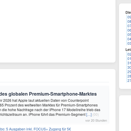
Di
0
0
0
0
0
0
0
Let
0
0
3
3
2
2
2
 des globalen Premium-Smartphone-Marktes
hr 2026 hat Apple laut aktuellen Daten von Counterpoint
 65 Prozent des weltweiten Marktes für Premium-Smartphones
em die hohe Nachfrage nach der iPhone 17 Modellreihe trieb das
ichtszeitraum an. iPhone führt das Premium-Segment
[…]
(00)
vor 20 Stunden
: 5 Ausgaben inkl. FOCUS+ Zugang für 5€