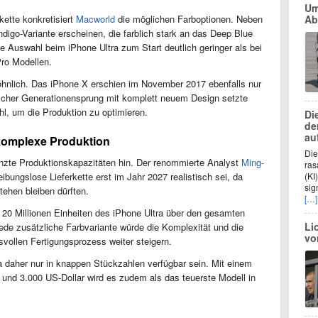
Um
kette konkretisiert
Macworld
die möglichen Farboptionen. Neben
Ab
ndigo-Variante erscheinen, die farblich stark an das Deep Blue
e Auswahl beim iPhone Ultra zum Start deutlich geringer als bei
Pro Modellen.
wöhnlich. Das iPhone X erschien im November 2017 ebenfalls nur
ischer Generationensprung mit komplett neuem Design setzte
l, um die Produktion zu optimieren.
Di
de
au
komplexe Produktion
Die
renzte Produktionskapazitäten hin. Der renommierte Analyst
Ming-
ras
ibungslose Lieferkette erst im Jahr 2027 realistisch sei, da
(KI
sig
ehen bleiben dürften.
[…]
 20 Millionen Einheiten des iPhone Ultra über den gesamten
Li
ede zusätzliche Farbvariante würde die Komplexität und die
vo
vollen Fertigungsprozess weiter steigern.
a daher nur in knappen Stückzahlen verfügbar sein. Mit einem
 und 3.000 US-Dollar wird es zudem als das teuerste Modell in