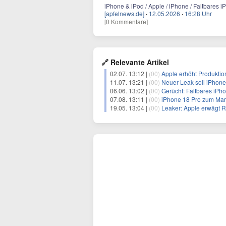
iPhone & iPod / Apple / iPhone / Faltbares 
[apfelnews.de]
·
12.05.2026
·
16:28 Uhr
[0 Kommentare]
🔗 Relevante Artikel
02.07. 13:12 |
(00)
Apple erhöht Produktion
11.07. 13:21 |
(00)
Neuer Leak soll iPhone
06.06. 13:02 |
(00)
Gerücht: Faltbares iPho
07.08. 13:11 |
(00)
iPhone 18 Pro zum Mark
19.05. 13:04 |
(00)
Leaker: Apple erwägt R