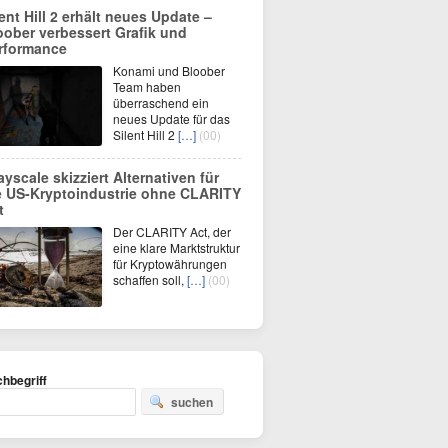
lent Hill 2 erhält neues Update –
oober verbessert Grafik und
rformance
Konami und Bloober
Team haben
überraschend ein
neues Update für das
Silent Hill 2
[…]
(00)
ayscale skizziert Alternativen für
e US-Kryptoindustrie ohne CLARITY
t
Der CLARITY Act, der
eine klare Marktstruktur
für Kryptowährungen
schaffen soll,
[…]
(00)
hbegriff
suchen