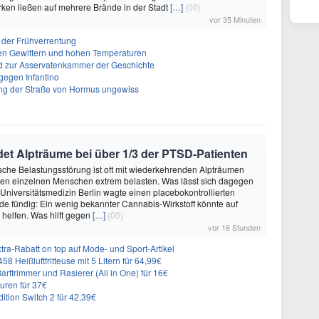
ken ließen auf mehrere Brände in der Stadt
[…]
(00)
vor 35 Minuten
 der Frühverrentung
en Gewittern und hohen Temperaturen
 zur Asservatenkammer der Geschichte
gegen Infantino
ng der Straße von Hormus ungewiss
et Alpträume bei über 1/3 der PTSD-Patienten
sche Belastungsstörung ist oft mit wiederkehrenden Alpträumen
den einzelnen Menschen extrem belasten. Was lässt sich dagegen
 Universitätsmedizin Berlin wagte einen placebokontrollierten
e fündig: Ein wenig bekannter Cannabis-Wirkstoff könnte auf
helfen. Was hilft gegen
[…]
(00)
vor 16 Stunden
ra-Rabatt on top auf Mode- und Sport-Artikel
8 Heißluftfritteuse mit 5 Litern für 64,99€
 Barttrimmer und Rasierer (All in One) für 16€
uren für 37€
dition Switch 2 für 42,39€