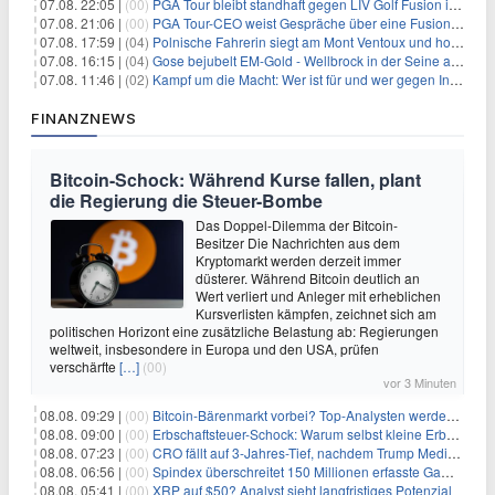
07.08. 22:05 |
(00)
PGA Tour bleibt standhaft gegen LIV Golf Fusion in einem sich wandelnden Sportumfeld
07.08. 21:06 |
(00)
PGA Tour-CEO weist Gespräche über eine Fusion mit LIV Golf zurück und bekräftigt die Wettbewerbslandschaft
07.08. 17:59 |
(04)
Polnische Fahrerin siegt am Mont Ventoux und holt Tour-Gelb
07.08. 16:15 |
(04)
Gose bejubelt EM-Gold - Wellbrock in der Seine ausgebremst
07.08. 11:46 |
(02)
Kampf um die Macht: Wer ist für und wer gegen Infantino?
FINANZNEWS
Bitcoin-Schock: Während Kurse fallen, plant
die Regierung die Steuer-Bombe
Das Doppel-Dilemma der Bitcoin-
Besitzer Die Nachrichten aus dem
Kryptomarkt werden derzeit immer
düsterer. Während Bitcoin deutlich an
Wert verliert und Anleger mit erheblichen
Kursverlisten kämpfen, zeichnet sich am
politischen Horizont eine zusätzliche Belastung ab: Regierungen
weltweit, insbesondere in Europa und den USA, prüfen
verschärfte
[…]
(00)
vor 3 Minuten
08.08. 09:29 |
(00)
Bitcoin-Bärenmarkt vorbei? Top-Analysten werden optimistisch, aber die Geschichte sagt etwas anderes
08.08. 09:00 |
(00)
Erbschaftsteuer-Schock: Warum selbst kleine Erbschaften den Fiskus Millionen kosten
08.08. 07:23 |
(00)
CRO fällt auf 3-Jahres-Tief, nachdem Trump Media zwei große Crypto.com-Deals storniert
08.08. 06:56 |
(00)
Spindex überschreitet 150 Millionen erfasste Gaming-Ereignisse in Echtzeit-Datenpipeline
08.08. 05:41 |
(00)
XRP auf $50? Analyst sieht langfristiges Potenzial