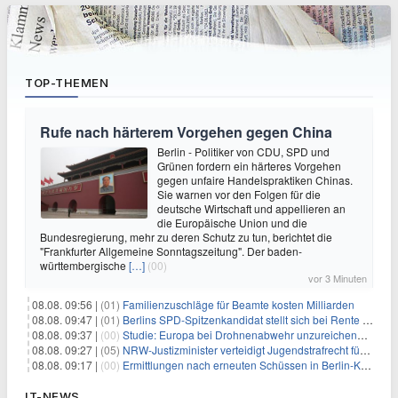
TOP-THEMEN
Rufe nach härterem Vorgehen gegen China
Berlin - Politiker von CDU, SPD und
Grünen fordern ein härteres Vorgehen
gegen unfaire Handelspraktiken Chinas.
Sie warnen vor den Folgen für die
deutsche Wirtschaft und appellieren an
die Europäische Union und die
Bundesregierung, mehr zu deren Schutz zu tun, berichtet die
"Frankfurter Allgemeine Sonntagszeitung". Der baden-
württembergische
[…]
(00)
vor 3 Minuten
08.08. 09:56 |
(01)
Familienzuschläge für Beamte kosten Milliarden
08.08. 09:47 |
(01)
Berlins SPD-Spitzenkandidat stellt sich bei Rente mit 63 quer
08.08. 09:37 |
(00)
Studie: Europa bei Drohnenabwehr unzureichend vorbereitet
08.08. 09:27 |
(05)
NRW-Justizminister verteidigt Jugendstrafrecht für Heranwachsende
08.08. 09:17 |
(00)
Ermittlungen nach erneuten Schüssen in Berlin-Kreuzberg dauern an
IT-NEWS