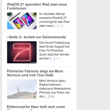
iPadOS 27 spendiert iPad zwei neue
Funktionen
Im nächsten Monat
erscheint iPadOS 27
und bringt für das iPad
zwei neue
[…]
(00)
«Smile 2» kommt zur Geisterstunde
Die Horror-Fortsetzung
feiert Ende August ihre
Free-TV-Premiere.
Zuvor setzt der Sender
auf den
[…]
(00)
Polnische Fahrerin siegt am Mont
Ventoux und holt Tour-Gelb
Mont Ventoux (dpa) -
Radrennfahrerin
Katarzyna Niewiadoma-
Phinney aus Polen hat
die
[…]
(04)
Elektronische Haut heilt sich unter