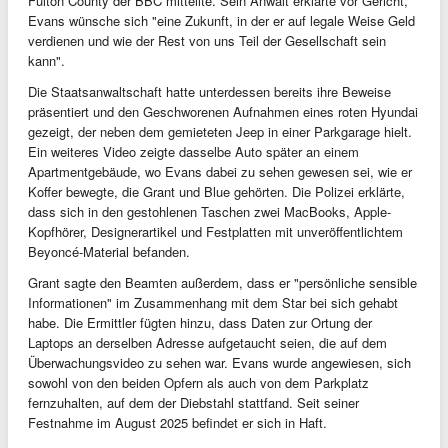
Fulton County der BBC mitteilte. Sein Anwalt erklärte vor Gericht,
Evans wünsche sich "eine Zukunft, in der er auf legale Weise Geld
verdienen und wie der Rest von uns Teil der Gesellschaft sein
kann".
Die Staatsanwaltschaft hatte unterdessen bereits ihre Beweise
präsentiert und den Geschworenen Aufnahmen eines roten Hyundai
gezeigt, der neben dem gemieteten Jeep in einer Parkgarage hielt.
Ein weiteres Video zeigte dasselbe Auto später an einem
Apartmentgebäude, wo Evans dabei zu sehen gewesen sei, wie er
Koffer bewegte, die Grant und Blue gehörten. Die Polizei erklärte,
dass sich in den gestohlenen Taschen zwei MacBooks, Apple-
Kopfhörer, Designerartikel und Festplatten mit unveröffentlichtem
Beyoncé-Material befanden.
Grant sagte den Beamten außerdem, dass er "persönliche sensible
Informationen" im Zusammenhang mit dem Star bei sich gehabt
habe. Die Ermittler fügten hinzu, dass Daten zur Ortung der
Laptops an derselben Adresse aufgetaucht seien, die auf dem
Überwachungsvideo zu sehen war. Evans wurde angewiesen, sich
sowohl von den beiden Opfern als auch von dem Parkplatz
fernzuhalten, auf dem der Diebstahl stattfand. Seit seiner
Festnahme im August 2025 befindet er sich in Haft.