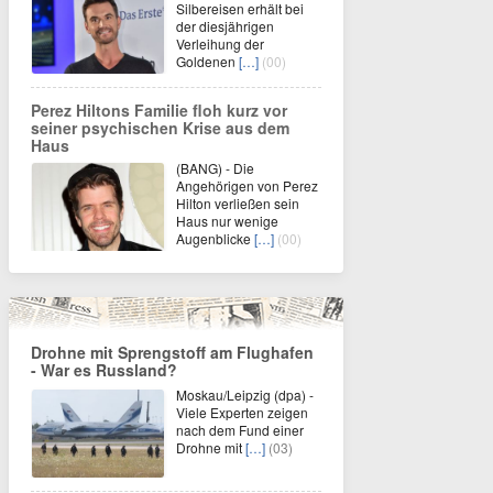
Silbereisen erhält bei
der diesjährigen
Verleihung der
Goldenen
[…]
(00)
Perez Hiltons Familie floh kurz vor
seiner psychischen Krise aus dem
Haus
(BANG) - Die
Angehörigen von Perez
Hilton verließen sein
Haus nur wenige
Augenblicke
[…]
(00)
Drohne mit Sprengstoff am Flughafen
- War es Russland?
Moskau/Leipzig (dpa) -
Viele Experten zeigen
nach dem Fund einer
Drohne mit
[…]
(03)