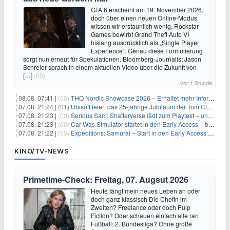
GTA 6 erscheint am 19. November 2026,
doch über einen neuen Online-Modus
wissen wir erstaunlich wenig. Rockstar
Games bewirbt Grand Theft Auto VI
bislang ausdrücklich als „Single Player
Experience“. Genau diese Formulierung
sorgt nun erneut für Spekulationen. Bloomberg-Journalist Jason
Schreier sprach in einem aktuellen Video über die Zukunft von
[…]
(00)
vor 1 Stunde
08.08. 07:41 |
(00)
THQ Nordic Showcase 2026 – Erhaltet mehr Informationen
07.08. 21:24 |
(01)
Ubisoft feiert das 25-jährige Jubiläum der Tom Clancy’s Ghost Recon-Reihe
07.08. 21:23 |
(00)
Serious Sam: Shatterverse lädt zum Playtest – und erscheint schon bald!
07.08. 21:23 |
(00)
Car Was Simulator startet in den Early Access – bald gehts los!
07.08. 21:22 |
(00)
Expeditions: Samurai – Start in den Early Access ab heute im feudalen Japan
KINO/TV-NEWS
Primetime-Check: Freitag, 07. Augsut 2026
Heute fängt mein neues Leben an oder
doch ganz klassisch Die Chefin im
Zweiten? Freelance oder doch Pulp
Fiction? Oder schauen einfach alle ran
Fußball: 2. Bundesliga? Ohne große