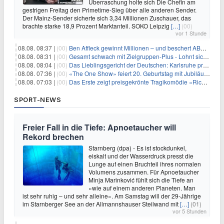
Überraschung holte sich Die Chefin am
gestrigen Freitag den Primetime-Sieg über alle anderen Sender.
Der Mainz-Sender sicherte sich 3,34 Millionen Zuschauer, das
brachte starke 18,9 Prozent Marktanteil. SOKO Leipzig
[…]
(00)
vor 1 Stunde
08.08. 08:37 |
(00)
Ben Affleck gewinnt Millionen – und beschert ABC Top-Quoten
08.08. 08:31 |
(00)
Gesamt schwach mit Zielgruppen-Plus - Lohnt sich First Dates Hotel doch?
08.08. 08:04 |
(00)
Das Lieblingsgericht der Deutschen: Karlsruhe prägt seit 75 Jahren die Republik
08.08. 07:36 |
(00)
«The One Show» feiert 20. Geburtstag mit Jubiläumswoche
08.08. 07:03 |
(00)
Das Erste zeigt preisgekrönte Tragikomödie «Rickerl» als Free-TV-Premiere
SPORT-NEWS
Freier Fall in die Tiefe: Apnoetaucher will
Rekord brechen
Starnberg (dpa) - Es ist stockdunkel,
eiskalt und der Wasserdruck presst die
Lunge auf einen Bruchteil ihres normalen
Volumens zusammen. Für Apnoetaucher
Minja Marinković fühlt sich die Tiefe an
«wie auf einem anderen Planeten. Man
ist sehr ruhig – und sehr alleine». Am Samstag will der 29-Jährige
im Starnberger See an der Allmannshauser Steilwand mit
[…]
(01)
vor 5 Stunden