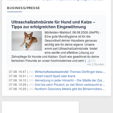
BUSINESS/PRESSE
Ultraschallzahnbürste für Hund und Katze –
Tipps zur erfolgreichen Eingewöhnung
Mörfelden-Walldorf, 08.08.2026 (lifePR) -
Eine gute Mundhygiene ist für die
Gesundheit deiner Haustiere genauso
wichtig wie für deine eigene. Unsere
emmi-pet Ultraschallzahnbürste bietet
eine sanfte und effektive Lösung zur
Zahnpflege für Hunde und Katzen. Doch wie gewöhnst du deine
tierischen Freunde an unser hochmodernes und sehr
[…]
(00)
vor 2 Stunden
07.08. 16:47 |
(00)
Wirtschaftsstaatssekretär Thomas Dörflinger besucht Handwerksbetrieb im Kammerbezirk Freiburg
07.08. 16:31 |
(00)
Arbeit macht Spaß oder krank
07.08. 16:10 |
(00)
Vernetzung in jeder Hinsicht – Die Städte der Zukunft sind grün-blau
07.08. 15:29 |
(00)
Drei bis zehn Prozent, so viel Strom verbraucht ein Aufzug im Gebäude
07.08. 15:20 |
(00)
Northern Discovery Metals gibt die Börsennotierung an der Frankfurter Wertpapierbörse bekannt