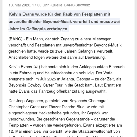
13. Mai 2026, 17:00 Uhr
·
Quelle:
BANG Showbiz
Kelvin Evans wurde für den Raub von Festplatten mit
unveröffentlichter Beyoncé-Musik verurteilt und muss zwei
Jahre im Gefängnis verbringen.
(BANG) - Ein Mann, der sich Zugang zu einem Mietwagen
verschafft und Festplatten mit unveröffentlichter Beyoncé-Musik
gestohlen hatte, wurde zu zwei Jahren Gefängnis verurteilt.
Anschließend folgen weitere drei Jahre auf Bewährung.
Kelvin Evans (41) bekannte sich in den Anklagepunkten Einbruch
in ein Fahrzeug und Hausfriedensbruch schuldig. Der Vorfall
ereignete sich im Juli 2025 in Atlanta, Georgia – zu der Zeit, als
Beyoncés Cowboy Carter Tour in die Stadt kam. Laut Ermittlern
hatte Evans das Fahrzeug offenbar zufällig ausgewählt.
Der Jeep Wagoneer, gemietet von Beyoncés Choreograf
Christopher Grant und Tänzer Diandre Blue, wurde mit
eingeschlagener Heckscheibe gefunden, ihr Gepäck war
verschwunden. Die gestohlenen Gegenstände – darunter die
Festplatten – wurden nie wiedergefunden. Evans akzeptierte am
12. Mai einen Deal vor Gericht, wie die Staatsanwaltschaft von