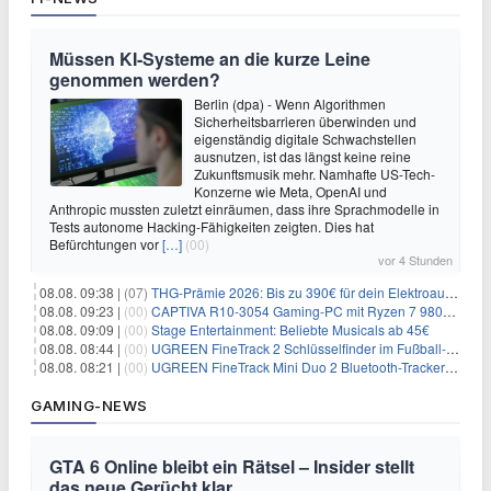
Müssen KI-Systeme an die kurze Leine
genommen werden?
Berlin (dpa) - Wenn Algorithmen
Sicherheitsbarrieren überwinden und
eigenständig digitale Schwachstellen
ausnutzen, ist das längst keine reine
Zukunftsmusik mehr. Namhafte US-Tech-
Konzerne wie Meta, OpenAI und
Anthropic mussten zuletzt einräumen, dass ihre Sprachmodelle in
Tests autonome Hacking-Fähigkeiten zeigten. Dies hat
Befürchtungen vor
[…]
(00)
vor 4 Stunden
08.08. 09:38 |
(07)
THG-Prämie 2026: Bis zu 390€ für dein Elektroauto mit geld-fuer-eAuto.de
08.08. 09:23 |
(00)
CAPTIVA R10-3054 Gaming-PC mit Ryzen 7 9800X3D und RTX 5080 für 2.599€
08.08. 09:09 |
(00)
Stage Entertainment: Beliebte Musicals ab 45€
08.08. 08:44 |
(00)
UGREEN FineTrack 2 Schlüsselfinder im Fußball-Design für 10,98€
08.08. 08:21 |
(00)
UGREEN FineTrack Mini Duo 2 Bluetooth-Tracker 4er-Pack für 28,99€
GAMING-NEWS
GTA 6 Online bleibt ein Rätsel – Insider stellt
das neue Gerücht klar