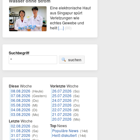
Wasser ohne Strom
Eine elektronische Haut
aus Singapur spürt
Verletzungen wie
echtes Gewebe und
heilt
[…]
(00)
Suchbegriff
suchen
Diese
Woche
Vorletzte
Woche
08.08.2026
26.07.2026
(Heute)
(So)
07.08.2026
25.07.2026
(Gestern)
(Sa)
06.08.2026
24.07.2026
(Do)
(Fr)
05.08.2026
23.07.2026
(Mi)
(Do)
04.08.2026
22.07.2026
(Di)
(Mi)
03.08.2026
21.07.2026
(Mo)
(Di)
20.07.2026
(Mo)
Letzte
Woche
Top
News
02.08.2026
(So)
01.08.2026
Populäre News
(Sa)
(14d)
31.07.2026
Heiß diskutiert
(Fr)
(14d)
30.07.2026