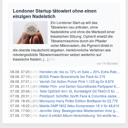
Londoner Startup tätowiert ohne einen
einzigen Nadelstich
Ein Londoner Start-up will das
Tätowieren neu erfinden, ohne
Nadelstiche und ohne die Wartezeit einer
klassischen Sitzung. CipherX ersetzt die
Tätowiermaschine durch ein Pflaster
voller Mikronadeln, die Pigment direkt in
die oberste Hautschicht abgeben. Herkömmliche Verfahren wie
robotergestützte Tätowiermaschinen setzen weiterhin auf
klassische Nadeln,
[…]
(00)
vor 14 Stunden
08.08. 07:20 |
(00)
Hemden.de: bis zu 72% im Sale + 20% Extra-Rabatt dank Gutschein
08.08. 07:10 |
(00)
BOSS Power Boxershorts 3er Pack für 27€
08.08. 07:01 |
(00)
Vanish Oxi Action Pulver Pink 1,125 kg für 8,87€
07.08. 21:11 |
(01)
Hitster Film- und Serien-Soundtracks Partyspiel-Erweiterung für 6,99€
07.08. 20:46 |
(00)
Tefal OptiGrill 4in1 XL Kontaktgrill GC784D10 für 239,99€
07.08. 20:31 |
(00)
PickSport: Schöffel, North Face & Columbia Jacken ab 39,60€
07.08. 18:45 |
(01)
Monopoly Harry Potter Edition Brettspiel für 22,77€
07.08. 18:22 |
(01)
Makita DMP180Z Akku-Kompressor 18 V für 48,61€
07.08. 17:00 |
(00)
Jennifer Grey: Bewegendes Wiedersehen ihrer geschiedenen Eltern kurz vor dem Tod ihrer Mutter
07.08. 17:00 |
(00)
Karol G erklärt Album-Verschiebung: 'Ich wollte keine persönliche Situation ausnutzen'