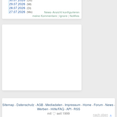
(Do)
29.07.2026
(Mi)
28.07.2026
(Di)
27.07.2026
(Mo)
News-Ansicht konfigurieren
meine Kommentare
|
Ignore
|
Notifies
Sitemap
·
Datenschutz
·
AGB
·
Mediadaten
·
Impressum
·
Home
·
Forum
·
News
·
Werben
·
Hilfe/FAQ
·
API
·
RSS
♡
mit
seit 1999
▲
nach oben