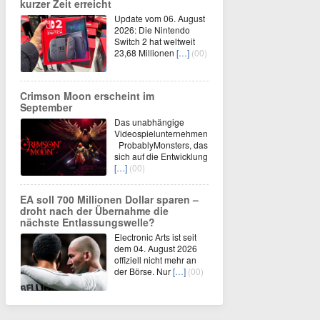
kurzer Zeit erreicht
Update vom 06. August
2026: Die Nintendo
Switch 2 hat weltweit
23,68 Millionen
[…]
(00)
Crimson Moon erscheint im
September
Das unabhängige
Videospielunternehmen
ProbablyMonsters, das
sich auf die Entwicklung
[…]
(00)
EA soll 700 Millionen Dollar sparen –
droht nach der Übernahme die
nächste Entlassungswelle?
Electronic Arts ist seit
dem 04. August 2026
offiziell nicht mehr an
der Börse. Nur
[…]
(00)