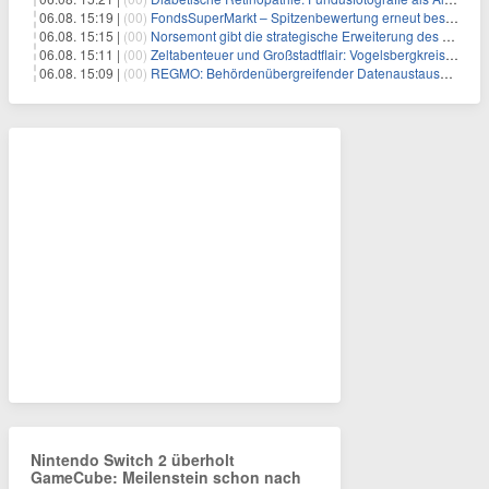
06.08. 15:19 |
(00)
FondsSuperMarkt – Spitzenbewertung erneut bestätigt
06.08. 15:15 |
(00)
Norsemont gibt die strategische Erweiterung des Konzessionspakets Choquelimpie auf 9.048 Hektar bekannt
06.08. 15:11 |
(00)
Zeltabenteuer und Großstadtflair: Vogelsbergkreis blickt auf zwei erfolgreiche Sommerfreizeiten zurück
06.08. 15:09 |
(00)
REGMO: Behördenübergreifender Datenaustausch für Millionen Bürger:innen – Teil 1
Nintendo Switch 2 überholt
GameCube: Meilenstein schon nach