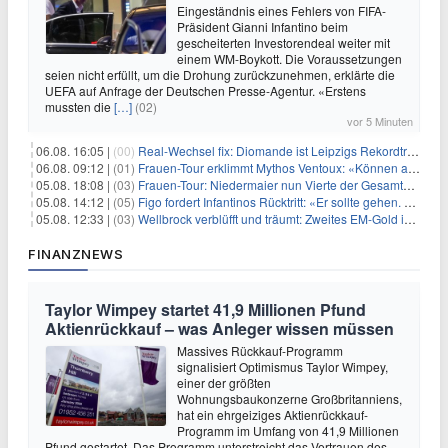
Eingeständnis eines Fehlers von FIFA-
Präsident Gianni Infantino beim
gescheiterten Investorendeal weiter mit
einem WM-Boykott. Die Voraussetzungen
seien nicht erfüllt, um die Drohung zurückzunehmen, erklärte die
UEFA auf Anfrage der Deutschen Presse-Agentur. «Erstens
mussten die
[…]
(02)
vor 5 Minuten
06.08. 16:05 |
(00)
Real-Wechsel fix: Diomande ist Leipzigs Rekordtransfer
06.08. 09:12 |
(01)
Frauen-Tour erklimmt Mythos Ventoux: «Können alles schaffen»
05.08. 18:08 |
(03)
Frauen-Tour: Niedermaier nun Vierte der Gesamtwertung
05.08. 14:12 |
(05)
Figo fordert Infantinos Rücktritt: «Er sollte gehen. Jetzt»
05.08. 12:33 |
(03)
Wellbrock verblüfft und träumt: Zweites EM-Gold in Paris
FINANZNEWS
Taylor Wimpey startet 41,9 Millionen Pfund
Aktienrückkauf – was Anleger wissen müssen
Massives Rückkauf-Programm
signalisiert Optimismus Taylor Wimpey,
einer der größten
Wohnungsbaukonzerne Großbritanniens,
hat ein ehrgeiziges Aktienrückkauf-
Programm im Umfang von 41,9 Millionen
Pfund gestartet. Das Programm unterstreicht das Vertrauen des