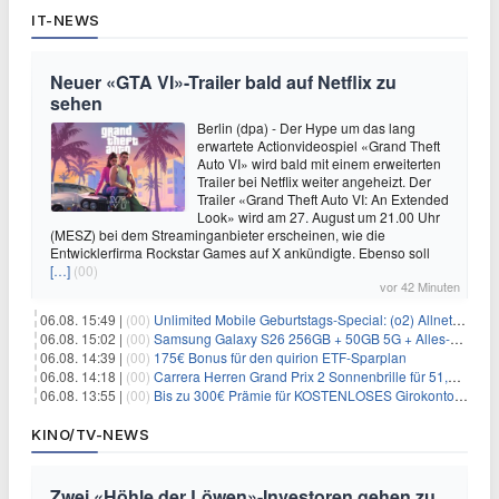
IT-NEWS
Neuer «GTA VI»-Trailer bald auf Netflix zu
sehen
Berlin (dpa) - Der Hype um das lang
erwartete Actionvideospiel «Grand Theft
Auto VI» wird bald mit einem erweiterten
Trailer bei Netflix weiter angeheizt. Der
Trailer «Grand Theft Auto VI: An Extended
Look» wird am 27. August um 21.00 Uhr
(MESZ) bei dem Streaminganbieter erscheinen, wie die
Entwicklerfirma Rockstar Games auf X ankündigte. Ebenso soll
[…]
(00)
vor 42 Minuten
06.08. 15:49 |
(00)
Unlimited Mobile Geburtstags-Special: (o2) Allnet-Flats ab 14,99€/Monat
06.08. 15:02 |
(00)
Samsung Galaxy S26 256GB + 50GB 5G + Alles-Flat im Vodafone-Netz für 19,99€/Monat – eff. 0,20€/Monat
06.08. 14:39 |
(00)
175€ Bonus für den quirion ETF-Sparplan
06.08. 14:18 |
(00)
Carrera Herren Grand Prix 2 Sonnenbrille für 51,55€
06.08. 13:55 |
(00)
Bis zu 300€ Prämie für KOSTENLOSES Girokonto bei der Santander – 50€ schon nach 1 Woche!
KINO/TV-NEWS
Zwei «Höhle der Löwen»-Investoren gehen zu