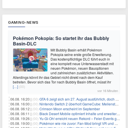
GAMING-NEWS
Pokémon Pokopia: So startet ihr das Bubbly
Basin-DLC
Mit Bubbly Basin erhält Pokémon
Pokopia seine erste große Erweiterung.
Das kostenpflichtige DLC führt euch in
eine komplett neue Unterwasserstadt mit
neuen Pokémon, neuen Bauoptionen
und zahlreichen zusätzlichen Aktivitäten.
Allerdings könnt ihr das Gebiet nicht direkt nach dem Kauf
betreten. Bevor sich das Tor nach Bubbly Basin öffnet, müsst ihr
[…]
(00)
vor 16 Minuten
06.08. 16:20 |
(00)
GTA 6 zeigt sich am 27. August ausführlich, doch Netflix bekommt sechs Stunden Vorsprung
06.08. 16:00 |
(00)
Nintendo Switch 2 überholt GameCube: Meilenstein schon nach kurzer Zeit erreicht
06.08. 06:12 |
(00)
Crimson Moon erscheint im September
06.08. 06:11 |
(00)
Black Desert Mobile optimiert Inhalte und erweitert Treasure Access
05.08. 19:26 |
(00)
Yu‑Gi‑Oh! erreicht neuen Rekord – Feier‑Events gestartet
05.08. 19:00 |
(00)
Pokémon wie nie zuvor: Fan-Mod bringt VR und Ego-Perspektive nach Kanto