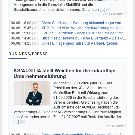
Managements in die finanzielle Stabilität und die
Geschäftsaussichten des Unternehmens. Durch den
[…]
(00)
vor 44 Minuten
06.08. 16:00 |
(00)
Diese Sparkassen-Werbung bekommt sogar von der Konkurrenz Lob
06.08. 15:45 |
(00)
XRP, PI und ADA: Welche Kryptowährung hat das größte Potenzial im nächsten Bullenmarkt?
06.08. 15:00 |
(00)
EZB hält Leitzinsen – doch Bauzinsen steigen trotzdem: Das Nahost-Problem für Immobilienkäufer
06.08. 14:40 |
(00)
Bitcoin zeigt seltene bullische Divergenz – Déjà-vu für BTC?
06.08. 14:25 |
(00)
Gutes Einlagengeschäft stützt Aareal-Ergebnis
BUSINESS/PRESSE
KS/AUXILIA stellt Weichen für die zukünftige
Unternehmensführung
München, 06.08.2026 (lifePR) - Das
Präsidium des KS e.V. hat Herrn
Maximilian Beck mit Wirkung zum
01.09.2026 in die Geschäftsführung des
Vereins berufen. Gleichzeitig haben die
Aufsichtsräte der AUXILIA Rechtsschutz-
Versicherungs-AG und der KS Versicherungs-AG ihn zum Mitglied
des Vorstandes bestellt. Zum 01.07.2027 soll Beck den Vorsitz der
[…]
(00)
vor 1 Stunde
06.08. 15:21 |
(00)
Diabetische Retinopathie: Fundusfotografie als Alternative zur Ophthalmoskopie