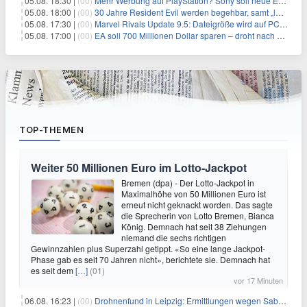
05.08. 18:30 |
(00)
Mehr Werbung auf PlayStation? Sony soll neue Einnahmequellen prüfen
05.08. 18:00 |
(00)
30 Jahre Resident Evil werden begehbar, samt „lebensgroßem Leon“
05.08. 17:30 |
(00)
Marvel Rivals Update 9.5: Dateigröße wird auf PC und Konsolen deutlich reduziert
05.08. 17:00 |
(00)
EA soll 700 Millionen Dollar sparen – droht nach der Übernahme die nächste Entlassungswelle?
TOP-THEMEN
Weiter 50 Millionen Euro im Lotto-Jackpot
Bremen (dpa) - Der Lotto-Jackpot in
Maximalhöhe von 50 Millionen Euro ist
erneut nicht geknackt worden. Das sagte
die Sprecherin von Lotto Bremen, Bianca
König. Demnach hat seit 38 Ziehungen
niemand die sechs richtigen
Gewinnzahlen plus Superzahl getippt. «So eine lange Jackpot-
Phase gab es seit 70 Jahren nicht», berichtete sie. Demnach hat
es seit dem
[…]
(01)
vor 17 Minuten
06.08. 16:23 |
(00)
Drohnenfund in Leipzig: Ermittlungen wegen Sabotage und Spionage