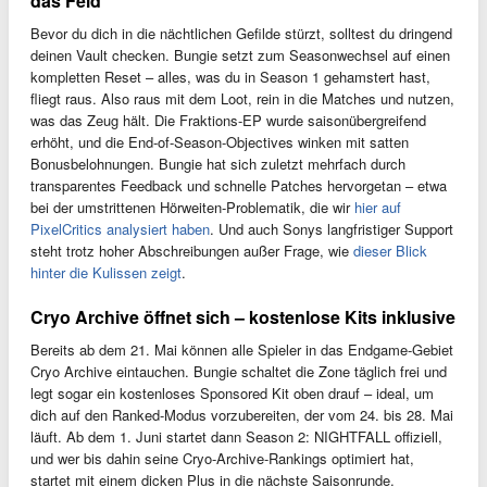
das Feld
Bevor du dich in die nächtlichen Gefilde stürzt, solltest du dringend
deinen Vault checken. Bungie setzt zum Seasonwechsel auf einen
kompletten Reset – alles, was du in Season 1 gehamstert hast,
fliegt raus. Also raus mit dem Loot, rein in die Matches und nutzen,
was das Zeug hält. Die Fraktions-EP wurde saisonübergreifend
erhöht, und die End-of-Season-Objectives winken mit satten
Bonusbelohnungen. Bungie hat sich zuletzt mehrfach durch
transparentes Feedback und schnelle Patches hervorgetan – etwa
bei der umstrittenen Hörweiten-Problematik, die wir
hier auf
PixelCritics analysiert haben
. Und auch Sonys langfristiger Support
steht trotz hoher Abschreibungen außer Frage, wie
dieser Blick
hinter die Kulissen zeigt
.
Cryo Archive öffnet sich – kostenlose Kits inklusive
Bereits ab dem 21. Mai können alle Spieler in das Endgame-Gebiet
Cryo Archive eintauchen. Bungie schaltet die Zone täglich frei und
legt sogar ein kostenloses Sponsored Kit oben drauf – ideal, um
dich auf den Ranked-Modus vorzubereiten, der vom 24. bis 28. Mai
läuft. Ab dem 1. Juni startet dann Season 2: NIGHTFALL offiziell,
und wer bis dahin seine Cryo-Archive-Rankings optimiert hat,
startet mit einem dicken Plus in die nächste Saisonrunde.