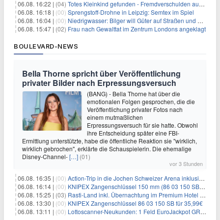
06.08. 16:22 |
(04)
Totes Kleinkind gefunden - Fremdverschulden ausgeschlossen
06.08. 16:18 |
(00)
Sprengstoff-Drohne in Leipzig: Semtex im Spiel
06.08. 16:04 |
(00)
Niedrigwasser: Bilger will Güter auf Straßen und Schienen bringen
06.08. 15:47 |
(02)
Frau nach Gewalttat im Zentrum Londons angeklagt
BOULEVARD-NEWS
Bella Thorne spricht über Veröffentlichung
privater Bilder nach Erpressungsversuch
(BANG) - Bella Thorne hat über die
emotionalen Folgen gesprochen, die die
Veröffentlichung privater Fotos nach
einem mutmaßlichen
Erpressungsversuch für sie hatte. Obwohl
ihre Entscheidung später eine FBI-
Ermittlung unterstützte, habe die öffentliche Reaktion sie "wirklich,
wirklich gebrochen", erklärte die Schauspielerin. Die ehemalige
Disney-Channel-
[…]
(01)
vor 3 Stunden
06.08. 16:35 |
(00)
Action-Trip in die Jochen Schweizer Arena inklusive Premium Hotel und Frühstück ab 59€ p.P.
06.08. 16:14 |
(00)
KNIPEX Zangenschlüssel 150 mm (86 03 150 SB) für 35,99€
06.08. 15:25 |
(03)
Rasti-Land inkl. Übernachtung im Premium Hotel ab 69€ p.P.
06.08. 13:30 |
(00)
KNIPEX Zangenschlüssel 86 03 150 SB für 35,99€
06.08. 13:11 |
(00)
Lottoscanner-Neukunden: 1 Feld EuroJackpot GRATIS spielen