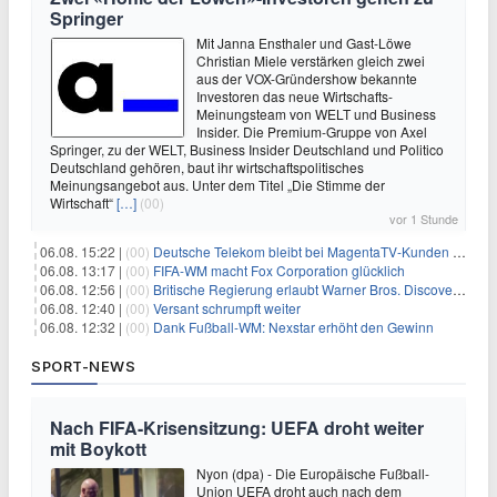
Springer
Mit Janna Ensthaler und Gast-Löwe
Christian Miele verstärken gleich zwei
aus der VOX-Gründershow bekannte
Investoren das neue Wirtschafts-
Meinungsteam von WELT und Business
Insider. Die Premium-Gruppe von Axel
Springer, zu der WELT, Business Insider Deutschland und Politico
Deutschland gehören, baut ihr wirtschaftspolitisches
Meinungsangebot aus. Unter dem Titel „Die Stimme der
Wirtschaft“
[…]
(00)
vor 1 Stunde
06.08. 15:22 |
(00)
Deutsche Telekom bleibt bei MagentaTV-Kunden vage
06.08. 13:17 |
(00)
FIFA-WM macht Fox Corporation glücklich
06.08. 12:56 |
(00)
Britische Regierung erlaubt Warner Bros. Discovery-Übernahme
06.08. 12:40 |
(00)
Versant schrumpft weiter
06.08. 12:32 |
(00)
Dank Fußball-WM: Nexstar erhöht den Gewinn
SPORT-NEWS
Nach FIFA-Krisensitzung: UEFA droht weiter
mit Boykott
Nyon (dpa) - Die Europäische Fußball-
Union UEFA droht auch nach dem