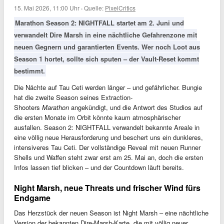
15. Mai 2026, 11:00 Uhr
·
Quelle:
PixelCritics
Marathon Season 2: NIGHTFALL startet am 2. Juni und
verwandelt Dire Marsh in eine nächtliche Gefahrenzone mit
neuen Gegnern und garantierten Events. Wer noch Loot aus
Season 1 hortet, sollte sich sputen – der Vault-Reset kommt
bestimmt.
Die Nächte auf Tau Ceti werden länger – und gefährlicher. Bungie
hat die zweite Season seines Extraction-
Shooters
Marathon
angekündigt, und die Antwort des Studios auf
die ersten Monate im Orbit könnte kaum atmosphärischer
ausfallen. Season 2: NIGHTFALL verwandelt bekannte Areale in
eine völlig neue Herausforderung und beschert uns ein dunkleres,
intensiveres Tau Ceti. Der vollständige Reveal mit neuen Runner
Shells und Waffen steht zwar erst am 25. Mai an, doch die ersten
Infos lassen tief blicken – und der Countdown läuft bereits.
Night Marsh, neue Threats und frischer Wind fürs
Endgame
Das Herzstück der neuen Season ist Night Marsh – eine nächtliche
Version der bekannten Dire-Marsh-Karte, die mit völlig neuer