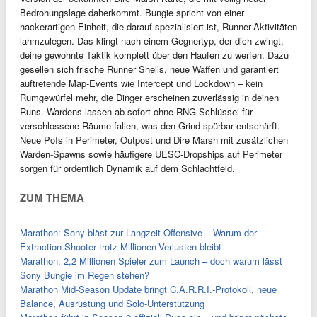
Bedrohungslage daherkommt. Bungie spricht von einer
hackerartigen Einheit, die darauf spezialisiert ist, Runner-Aktivitäten
lahmzulegen. Das klingt nach einem Gegnertyp, der dich zwingt,
deine gewohnte Taktik komplett über den Haufen zu werfen. Dazu
gesellen sich frische Runner Shells, neue Waffen und garantiert
auftretende Map-Events wie Intercept und Lockdown – kein
Rumgewürfel mehr, die Dinger erscheinen zuverlässig in deinen
Runs. Wardens lassen ab sofort ohne RNG-Schlüssel für
verschlossene Räume fallen, was den Grind spürbar entschärft.
Neue PoIs in Perimeter, Outpost und Dire Marsh mit zusätzlichen
Warden-Spawns sowie häufigere UESC-Dropships auf Perimeter
sorgen für ordentlich Dynamik auf dem Schlachtfeld.
ZUM THEMA
Marathon: Sony bläst zur Langzeit-Offensive – Warum der
Extraction-Shooter trotz Millionen-Verlusten bleibt
Marathon: 2,2 Millionen Spieler zum Launch – doch warum lässt
Sony Bungie im Regen stehen?
Marathon Mid-Season Update bringt C.A.R.R.I.-Protokoll, neue
Balance, Ausrüstung und Solo-Unterstützung