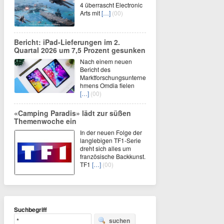
4 überrascht Electronic
Arts mit
[…]
(00)
Bericht: iPad-Lieferungen im 2.
Quartal 2026 um 7,5 Prozent gesunken
Nach einem neuen
Bericht des
Marktforschungsunterne
hmens Omdia fielen
[…]
(00)
«Camping Paradis» lädt zur süßen
Themenwoche ein
In der neuen Folge der
langlebigen TF1-Serie
dreht sich alles um
französische Backkunst.
TF1
[…]
(00)
Suchbegriff
suchen