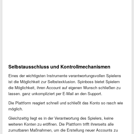
Selbstausschluss und Kontrollmechanismen
Eines der wichtigsten Instrumente verantwortungsvollen Spielens
ist die Möglichkeit zur Selbstexklusion. Spinboss bietet Spielern
die Möglichkeit, ihren Account auf eigenen Wunsch schließen zu
lassen. ganz unkompliziert per E-Mail an den Support.
Die Plattform reagiert schnell und schließt das Konto so rasch wie
möglich.
Gleichzeitig liegt es in der Verantwortung des Spielers, keine
weiteren Konten zu eröffnen. Die Plattform trifft ihrerseits alle
zumutbaren Maßnahmen, um die Erstellung neuer Accounts zu