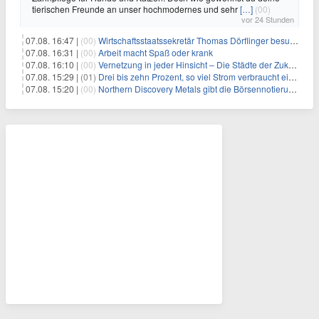
tierischen Freunde an unser hochmodernes und sehr
[…]
(00)
vor 24 Stunden
07.08. 16:47 |
(00)
Wirtschaftsstaatssekretär Thomas Dörflinger besucht Handwerksbetrieb im Kammerbezirk Freiburg
07.08. 16:31 |
(00)
Arbeit macht Spaß oder krank
07.08. 16:10 |
(00)
Vernetzung in jeder Hinsicht – Die Städte der Zukunft sind grün-blau
07.08. 15:29 |
(01)
Drei bis zehn Prozent, so viel Strom verbraucht ein Aufzug im Gebäude
07.08. 15:20 |
(00)
Northern Discovery Metals gibt die Börsennotierung an der Frankfurter Wertpapierbörse bekannt