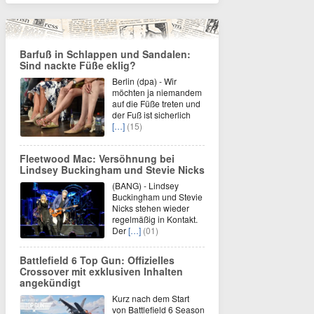
Barfuß in Schlappen und Sandalen:
Sind nackte Füße eklig?
Berlin (dpa) - Wir
möchten ja niemandem
auf die Füße treten und
der Fuß ist sicherlich
[…]
(15)
Fleetwood Mac: Versöhnung bei
Lindsey Buckingham und Stevie Nicks
(BANG) - Lindsey
Buckingham und Stevie
Nicks stehen wieder
regelmäßig in Kontakt.
Der
[…]
(01)
Battlefield 6 Top Gun: Offizielles
Crossover mit exklusiven Inhalten
angekündigt
Kurz nach dem Start
von Battlefield 6 Season