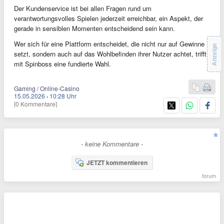
Der Kundenservice ist bei allen Fragen rund um
verantwortungsvolles Spielen jederzeit erreichbar, ein Aspekt, der
gerade in sensiblen Momenten entscheidend sein kann.
Wer sich für eine Plattform entscheidet, die nicht nur auf Gewinne
Anzeige
setzt, sondern auch auf das Wohlbefinden ihrer Nutzer achtet, trifft
mit Spinboss eine fundierte Wahl.
Gaming / Online-Casino
15.05.2026
·
10:28 Uhr
[0 Kommentare]
- keine Kommentare -
JETZT kommentieren
forum