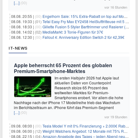
[…]
(00)
vor 16 Stunden
08.08. 20:55 |
(00)
Engelhorn Sale: 15% Extra-Rabatt on top auf Mode- und Sport-Artikel
08.08. 19:33 |
(01)
Tefal Easy Fry Max EY2458 Heißluftfritteuse mit 5 Litern für 64,99€
08.08. 18:33 |
(00)
Gillette Fusion 5 Styler Barttrimmer und Rasierer (All in One) für 16€
08.08. 14:02 |
(02)
MediaMarkt: 3 Tonie-Figuren für 37€
08.08. 12:30 |
(00)
Fallout 4: Anniversary Edition Switch 2 für 42,39€
IT-NEWS
Apple beherrscht 65 Prozent des globalen
Premium-Smartphone-Marktes
Im ersten Halbjahr 2026 hat Apple laut
aktuellen Daten von Counterpoint
Research stolze 65 Prozent des
weltweiten Marktes für Premium-
Smartphones erobert. Vor allem die hohe
Nachfrage nach der iPhone 17 Modellreihe trieb das Wachstum
im Berichtszeitraum an. iPhone führt das Premium-Segment
[…]
(00)
vor 19 Stunden
09.08. 08:00 |
(00)
Tesla Model Y mit 0% Finanzierung + 2.000€ Rabatt für 38.970€
09.08. 06:00 |
(12)
Weight Watchers Angebot: 12 Monate mit 75% Rabatt ab 6,25€/Monat
08.08. 22:15 |
(04)
Amazon-Angebote des Tages – jeden Abend neue Deals zum Stöbern