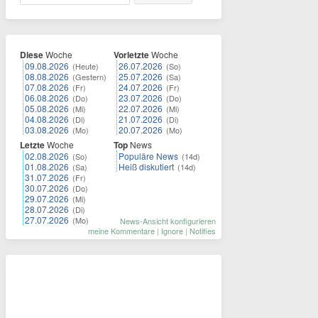
Diese
Woche
Vorletzte
Woche
09.08.2026
26.07.2026
(Heute)
(So)
08.08.2026
25.07.2026
(Gestern)
(Sa)
07.08.2026
24.07.2026
(Fr)
(Fr)
06.08.2026
23.07.2026
(Do)
(Do)
05.08.2026
22.07.2026
(Mi)
(Mi)
04.08.2026
21.07.2026
(Di)
(Di)
03.08.2026
20.07.2026
(Mo)
(Mo)
Letzte
Woche
Top
News
02.08.2026
Populäre News
(So)
(14d)
01.08.2026
Heiß diskutiert
(Sa)
(14d)
31.07.2026
(Fr)
30.07.2026
(Do)
29.07.2026
(Mi)
28.07.2026
(Di)
27.07.2026
(Mo)
News-Ansicht konfigurieren
meine Kommentare
|
Ignore
|
Notifies