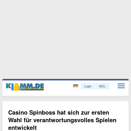
Login
NEU
Casino Spinboss hat sich zur ersten
Wahl für verantwortungsvolles Spielen
entwickelt