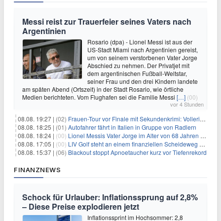
Messi reist zur Trauerfeier seines Vaters nach
Argentinien
Rosario (dpa) - Lionel Messi ist aus der
US-Stadt Miami nach Argentinien gereist,
um von seinem verstorbenen Vater Jorge
Abschied zu nehmen. Der Privatjet mit
dem argentinischen Fußball-Weltstar,
seiner Frau und den drei Kindern landete
am späten Abend (Ortszeit) in der Stadt Rosario, wie örtliche
Medien berichteten. Vom Flughafen sei die Familie Messi
[…]
(00)
vor 4 Stunden
08.08. 19:27 |
(02)
Frauen-Tour vor Finale mit Sekundenkrimi: Vollering in Gelb
08.08. 18:25 |
(01)
Autofahrer fährt in Italien in Gruppe von Radlern
08.08. 18:24 |
(00)
Lionel Messis Vater Jorge im Alter von 68 Jahren gestorben
08.08. 17:05 |
(00)
LIV Golf steht an einem finanziellen Scheideweg auf der Suche nach neuen Investitionen
08.08. 15:37 |
(06)
Blackout stoppt Apnoetaucher kurz vor Tiefenrekord
FINANZNEWS
Schock für Urlauber: Inflationssprung auf 2,8%
– Diese Preise explodieren jetzt
Inflationssprint im Hochsommer: 2,8