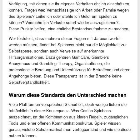
Verfügung, mit denen sie ihr eigenes Verhalten ehrlich einschätzen
können. Fragen wie: Vernachlässige ich Arbeit oder Familie wegen
des Spielens? Leihe ich oder stehle ich Geld, um spielen zu
können? Versuche ich Verluste sofort wieder auszugleichen? –
Diese Punkte helfen, eine ehrliche Bestandsaufnahme zu machen.
Wer feststellt, dass mehrere dieser Fragen mit Ja beantwortet
werden müssen, findet bei Spinboss nicht nur die Möglichkeit zur
Selbstsperre, sondern auch Verweise auf anerkannte
Hilfsorganisationen. Dazu gehören GamCare, Gamblers
Anonymous und Gambling Therapy, Organisationen, die
professionelle Beratung und Unterstützung für Betroffene und deren
Angehörige bieten. Diese Transparenz ist in der Branche keine
Selbstverständlichkeit.
Warum diese Standards den Unterschied machen
Viele Plattformen versprechen Sicherheit, doch wenige liefern sie
tatsächlich in dieser Konsequenz. Was Casino Spinboss
auszeichnet, ist die Kombination aus klaren Regeln, zugänglichen
Tools und einer offenen Kommunikationskultur. Spieler wissen
genau, welche Schutzmaßnahmen verfügbar sind und wie sie diese
nutzen können.