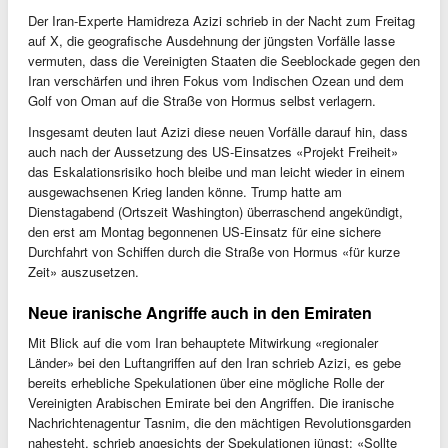
Der Iran-Experte Hamidreza Azizi schrieb in der Nacht zum Freitag
auf X, die geografische Ausdehnung der jüngsten Vorfälle lasse
vermuten, dass die Vereinigten Staaten die Seeblockade gegen den
Iran verschärfen und ihren Fokus vom Indischen Ozean und dem
Golf von Oman auf die Straße von Hormus selbst verlagern.
Insgesamt deuten laut Azizi diese neuen Vorfälle darauf hin, dass
auch nach der Aussetzung des US-Einsatzes «Projekt Freiheit»
das Eskalationsrisiko hoch bleibe und man leicht wieder in einem
ausgewachsenen Krieg landen könne. Trump hatte am
Dienstagabend (Ortszeit Washington) überraschend angekündigt,
den erst am Montag begonnenen US-Einsatz für eine sichere
Durchfahrt von Schiffen durch die Straße von Hormus «für kurze
Zeit» auszusetzen.
Neue iranische Angriffe auch in den Emiraten
Mit Blick auf die vom Iran behauptete Mitwirkung «regionaler
Länder» bei den Luftangriffen auf den Iran schrieb Azizi, es gebe
bereits erhebliche Spekulationen über eine mögliche Rolle der
Vereinigten Arabischen Emirate bei den Angriffen. Die iranische
Nachrichtenagentur Tasnim, die den mächtigen Revolutionsgarden
nahesteht, schrieb angesichts der Spekulationen jüngst: «Sollte