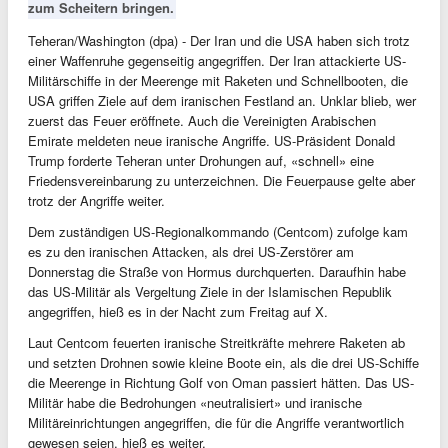
zum Scheitern bringen.
Teheran/Washington (dpa) - Der Iran und die USA haben sich trotz
einer Waffenruhe gegenseitig angegriffen. Der Iran attackierte US-
Militärschiffe in der Meerenge mit Raketen und Schnellbooten, die
USA griffen Ziele auf dem iranischen Festland an. Unklar blieb, wer
zuerst das Feuer eröffnete. Auch die Vereinigten Arabischen
Emirate meldeten neue iranische Angriffe. US-Präsident Donald
Trump forderte Teheran unter Drohungen auf, «schnell» eine
Friedensvereinbarung zu unterzeichnen. Die Feuerpause gelte aber
trotz der Angriffe weiter.
Dem zuständigen US-Regionalkommando (Centcom) zufolge kam
es zu den iranischen Attacken, als drei US-Zerstörer am
Donnerstag die Straße von Hormus durchquerten. Daraufhin habe
das US-Militär als Vergeltung Ziele in der Islamischen Republik
angegriffen, hieß es in der Nacht zum Freitag auf X.
Laut Centcom feuerten iranische Streitkräfte mehrere Raketen ab
und setzten Drohnen sowie kleine Boote ein, als die drei US-Schiffe
die Meerenge in Richtung Golf von Oman passiert hätten. Das US-
Militär habe die Bedrohungen «neutralisiert» und iranische
Militäreinrichtungen angegriffen, die für die Angriffe verantwortlich
gewesen seien, hieß es weiter.