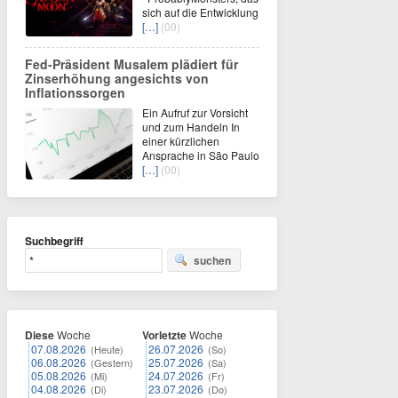
sich auf die Entwicklung
[…]
(00)
Fed-Präsident Musalem plädiert für
Zinserhöhung angesichts von
Inflationssorgen
Ein Aufruf zur Vorsicht
und zum Handeln In
einer kürzlichen
Ansprache in São Paulo
[…]
(00)
Suchbegriff
suchen
Diese
Woche
Vorletzte
Woche
07.08.2026
26.07.2026
(Heute)
(So)
06.08.2026
25.07.2026
(Gestern)
(Sa)
05.08.2026
24.07.2026
(Mi)
(Fr)
04.08.2026
23.07.2026
(Di)
(Do)