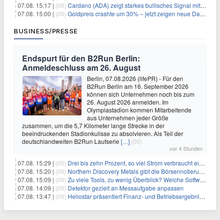
07.08. 15:17 |
(00)
Cardano (ADA) zeigt starkes bullisches Signal mit Potenzial für 200% Kursanstieg
07.08. 15:00 |
(00)
Goldpreis crashte um 30% – jetzt zeigen neue Daten: War es berechtigt?
BUSINESS/PRESSE
Endspurt für den B2Run Berlin:
Anmeldeschluss am 26. August
Berlin, 07.08.2026 (lifePR) - Für den
B2Run Berlin am 16. September 2026
können sich Unternehmen noch bis zum
26. August 2026 anmelden. Im
Olympiastadion kommen Mitarbeitende
aus Unternehmen jeder Größe
zusammen, um die 5,7 Kilometer lange Strecke in der
beeindruckenden Stadionkulisse zu absolvieren. Als Teil der
deutschlandweiten B2Run Laufserie
[…]
(00)
vor 4 Stunden
07.08. 15:29 |
(00)
Drei bis zehn Prozent, so viel Strom verbraucht ein Aufzug im Gebäude
07.08. 15:20 |
(00)
Northern Discovery Metals gibt die Börsennotierung an der Frankfurter Wertpapierbörse bekannt
07.08. 15:09 |
(00)
Zu viele Tools, zu wenig Überblick? Welche Software IT-Dienstleister wirklich brauchen
07.08. 14:09 |
(00)
Detektor gezielt an Messaufgabe anpassen
07.08. 13:47 |
(00)
Heliostar präsentiert Finanz- und Betriebsergebnis für das zweite Quartal 2026 mit Goldproduktion und Barreserven in Rekordhöhe