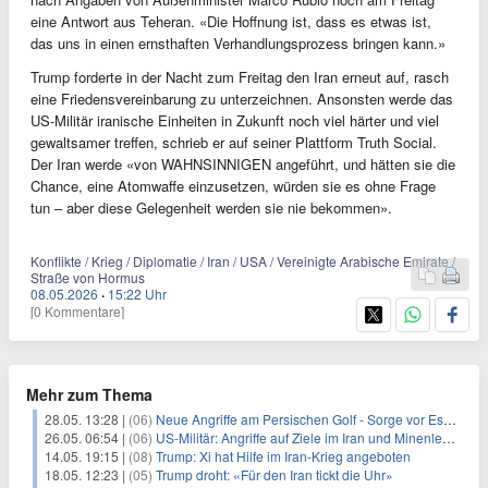
eine Antwort aus Teheran. «Die Hoffnung ist, dass es etwas ist,
das uns in einen ernsthaften Verhandlungsprozess bringen kann.»
Trump forderte in der Nacht zum Freitag den Iran erneut auf, rasch
eine Friedensvereinbarung zu unterzeichnen. Ansonsten werde das
US-Militär iranische Einheiten in Zukunft noch viel härter und viel
gewaltsamer treffen, schrieb er auf seiner Plattform Truth Social.
Der Iran werde «von WAHNSINNIGEN angeführt, und hätten sie die
Chance, eine Atomwaffe einzusetzen, würden sie es ohne Frage
tun – aber diese Gelegenheit werden sie nie bekommen».
Konflikte / Krieg / Diplomatie / Iran / USA / Vereinigte Arabische Emirate /
Straße von Hormus
08.05.2026
·
15:22 Uhr
[0 Kommentare]
Mehr zum Thema
28.05. 13:28 |
(06)
Neue Angriffe am Persischen Golf - Sorge vor Eskalation
26.05. 06:54 |
(06)
US-Militär: Angriffe auf Ziele im Iran und Minenleger-Boote
14.05. 19:15 |
(08)
Trump: Xi hat Hilfe im Iran-Krieg angeboten
18.05. 12:23 |
(05)
Trump droht: «Für den Iran tickt die Uhr»