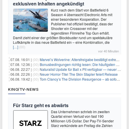
exklusiven Inhalten angekündigt
Kurz nach dem Start von Battlefield 6
Season 4 überrascht Electronic Arts mit
einer besonderen Kooperation. Der
Publisher hat offiziell bestätigt, dass der
Shooter ein Crossover mit der
legendären Filmreihe Top Gun erhält.
Damit zieht einer der größten Blockbuster rund um spektakuläre
Luftkämpfe in das neue Battlefield ein – eine Kombination, die
[…]
(00)
vor 40 Minuten
07.08. 16:01 |
(00)
Marvel’s Wolverine: Altersfreigabe bestätigt extreme Gewalt und düstere Szenen
07.08. 12:36 |
(00)
Bonusbedingungen richtig lesen: Die häufigsten Stolperfallen
06.08. 22:27 |
(00)
Naturalist Update für Ball x Pit verfügbar — neuer Content auf allen Plattformen
06.08. 22:26 |
(00)
Neuer Horror‑Titel The Skin Stapler feiert Release
06.08. 19:42 |
(00)
Tom Clancy’s The Division Resurgence – ab sofort für euch verfügbar
KINO/TV-NEWS
Für Starz geht es abwärts
Das Unternehmen schrieb im zweiten
Quartal einen Verlust von fast 190
Millionen US-Dollar. Der Pay-TV-Sender
Starz verkündete am Freitag die Zahlen