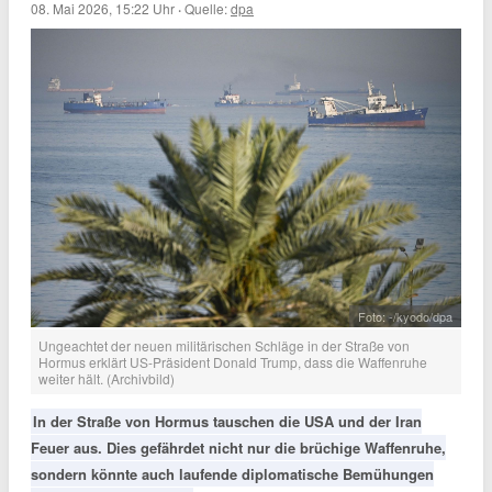
08. Mai 2026, 15:22 Uhr
·
Quelle:
dpa
Foto: -/kyodo/dpa
Ungeachtet der neuen militärischen Schläge in der Straße von
Hormus erklärt US-Präsident Donald Trump, dass die Waffenruhe
weiter hält. (Archivbild)
In der Straße von Hormus tauschen die USA und der Iran
Feuer aus. Dies gefährdet nicht nur die brüchige Waffenruhe,
sondern könnte auch laufende diplomatische Bemühungen