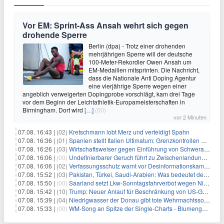
Vor EM: Sprint-Ass Ansah wehrt sich gegen
drohende Sperre
Berlin (dpa) - Trotz einer drohenden
mehrjährigen Sperre will der deutsche
100-Meter-Rekordler Owen Ansah um
EM-Medaillen mitsprinten. Die Nachricht,
dass die Nationale Anti Doping Agentur
eine vierjährige Sperre wegen einer
angeblich verweigerten Dopingprobe vorschlägt, kam drei Tage
vor dem Beginn der Leichtathletik-Europameisterschaften in
Birmingham. Dort wird
[…]
(00)
vor 2 Minuten
07.08. 16:43 |
(02)
Kretschmann lobt Merz und verteidigt Spahn
07.08. 16:36 |
(01)
Spanien stellt Italien Ultimatum: Grenzkontrollen beenden
07.08. 16:26 |
(03)
Wirtschaftsweiser gegen Einführung von Schwerarbeiter-Rente
07.08. 16:06 |
(00)
Undefinierbarer Geruch führt zu Zwischenlandung von Flieger
07.08. 16:06 |
(02)
Verfassungsschutz warnt vor Desinformationskampagne gegen Merz
07.08. 15:52 |
(03)
Pakistan, Türkei, Saudi-Arabien: Was bedeutet der neue Pakt?
07.08. 15:50 |
(00)
Saarland setzt Lkw-Sonntagsfahrverbot wegen Niedrigwasser aus
07.08. 15:42 |
(10)
Trump: Neuer Anlauf für Beschränkung von US-Geburtsrecht
07.08. 15:39 |
(04)
Niedrigwasser der Donau gibt tote Wehrmachtssoldaten frei
07.08. 15:33 |
(00)
WM-Song an Spitze der Single-Charts - Blumengarten auf Platz zwei