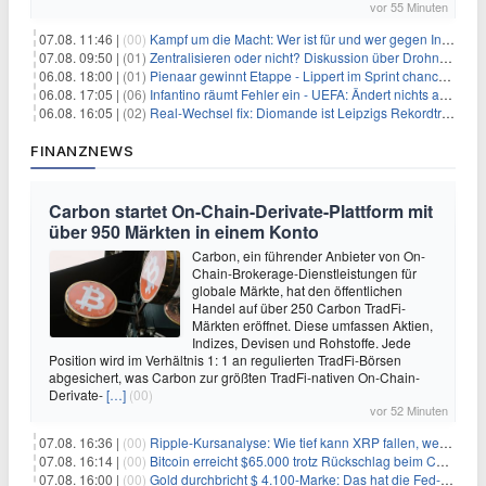
vor 55 Minuten
07.08. 11:46 |
(00)
Kampf um die Macht: Wer ist für und wer gegen Infantino?
07.08. 09:50 |
(01)
Zentralisieren oder nicht? Diskussion über Drohnenabwehr
06.08. 18:00 |
(01)
Pienaar gewinnt Etappe - Lippert im Sprint chancenlos
06.08. 17:05 |
(06)
Infantino räumt Fehler ein - UEFA: Ändert nichts an Boykott
06.08. 16:05 |
(02)
Real-Wechsel fix: Diomande ist Leipzigs Rekordtransfer
FINANZNEWS
Carbon startet On-Chain-Derivate-Plattform mit
über 950 Märkten in einem Konto
Carbon, ein führender Anbieter von On-
Chain-Brokerage-Dienstleistungen für
globale Märkte, hat den öffentlichen
Handel auf über 250 Carbon TradFi-
Märkten eröffnet. Diese umfassen Aktien,
Indizes, Devisen und Rohstoffe. Jede
Position wird im Verhältnis 1: 1 an regulierten TradFi-Börsen
abgesichert, was Carbon zur größten TradFi-nativen On-Chain-
Derivate-
[…]
(00)
vor 52 Minuten
07.08. 16:36 |
(00)
Ripple-Kursanalyse: Wie tief kann XRP fallen, wenn die $1-Unterstützung am Wochenende verloren geht?
07.08. 16:14 |
(00)
Bitcoin erreicht $65.000 trotz Rückschlag beim CLARITY Act und fehlendem US-Iran-Abkommen
07.08. 16:00 |
(00)
Gold durchbricht $ 4.100-Marke: Das hat die Fed-Entscheidung ausgelöst