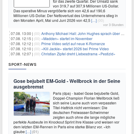
für das zweite Quartal. Der Umsatz sank
von 319,7 auf 307,9 Millionen US-Dollar.
Das operative Minus vergrößerte sich von 42,6 auf 190,6
Millionen US-Dollar. Der Nettoverlust des Unternehmens stieg in
den Monaten April, Mai und Juni 2026 von 42,5
[…]
(00)
vor 3 Stunden
07.08. 13:00 |
(00)
Anthony Michael Hall: John Hughes sprach über eine Fortsetzung von 'The Breakfast Club'
07.08. 12:15 |
(00)
«Madden» startet im November
07.08. 12:12 |
(00)
Prime Video setzt auf neue K-Romanze
07.08. 12:10 |
(00)
«Kill Jackie» startet 2026 bei Prime Video
07.08. 12:07 |
(00)
Christian Zipfel dreht Liebesdrama «Pestizid»
SPORT-NEWS
Gose bejubelt EM-Gold - Wellbrock in der Seine
ausgebremst
Paris (dpa) - Isabel Gose bejubelte Gold,
Doppel-Champion Florian Wellbrock ließ
sich seine Laune auch vom verpassten
Titel-Hattrick nicht vermiesen: Die
deutschen Freiwasser-Schwimmer
zeigten auch ohne die lange mögliche
perfekte Ausbeute im Knockout Sprint ihre Klasse und weisen vor
dem letzten EM-Rennen in Paris eine starke Bilanz vor. «Ich
glaube
[…]
(01)