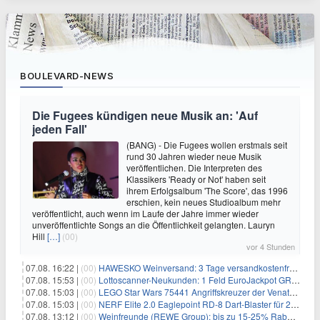
BOULEVARD-NEWS
Die Fugees kündigen neue Musik an: 'Auf
jeden Fall'
(BANG) - Die Fugees wollen erstmals seit
rund 30 Jahren wieder neue Musik
veröffentlichen. Die Interpreten des
Klassikers 'Ready or Not' haben seit
ihrem Erfolgsalbum 'The Score', das 1996
erschien, kein neues Studioalbum mehr
veröffentlicht, auch wenn im Laufe der Jahre immer wieder
unveröffentlichte Songs an die Öffentlichkeit gelangten. Lauryn
Hill
[…]
(00)
vor 4 Stunden
07.08. 16:22 |
(00)
HAWESKO Weinversand: 3 Tage versandkostenfrei bestellen (MBW 25€)
07.08. 15:53 |
(00)
Lottoscanner-Neukunden: 1 Feld EuroJackpot GRATIS spielen
07.08. 15:03 |
(00)
LEGO Star Wars 75441 Angriffskreuzer der Venator-Klasse für 50,25€
07.08. 15:03 |
(00)
NERF Elite 2.0 Eaglepoint RD-8 Dart-Blaster für 20,49€
07.08. 13:12 |
(00)
Weinfreunde (REWE Group): bis zu 15-25% Rabatt je nach Anzahl der Flaschen