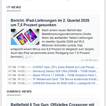
IT-NEWS
Bericht: iPad-Lieferungen im 2. Quartal 2026
um 7,5 Prozent gesunken
Nach einem neuen Bericht des
Marktforschungsunternehmens Omdia
fielen die weltweiten Tablet-Lieferungen
im zweiten Quartal 2026 auf 35,5
Millionen Einheiten zurück. Das
entspricht einem Minus von 9,9 Prozent im Vergleich zum Vorjahr.
Auch das iPad verzeichnete einen Rückgang von 7,5 Prozent,
dennoch
[…]
(00)
vor 59 Minuten
07.08. 17:09 |
(00)
CHRIST Sale: 25% Extra-Rabatt auf Last Pieces bei Schmuck & Uhren
07.08. 16:53 |
(00)
Samsung Galaxy S26 Ultra 256GB + 70GB Vodafone-Netz für 34,99€/Monat (effektiv 4,74€/Monat)
07.08. 16:49 |
(00)
Apple iPhone 17 256GB + 70GB Vodafone-Netz für 34,99€/Monat (effektiv 6,41€/Monat)
07.08. 16:12 |
(00)
TF Mastercard Gold: 75€ Bonus kostenlose Kreditkarte ohne Fremdwährungsgebühren
07.08. 15:45 |
(00)
UGREEN Nexode Air 65W USB-C-Ladegerät mit GaN-Technik für 24,99€
GAMING-NEWS
Battlefield 6 Top Gun: Offizielles Crossover mit