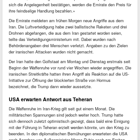
sich die Angelegenheit bestätigen, werden die Emirate den Preis für
ihre feindselige Handlung bezahlen.»
Die Emirate meldeten am frühen Morgen neue Angriffe aus dem
Iran. Die Luftverteidigung habe zwei ballistische Raketen und drei
Drohnen abgefangen, die aus dem Iran gestartet worden seien,
teilte das Verteidigungsministerium mit. Dabei wurden nach
Behördenangaben drei Menschen verletzt. Angaben zu den Zielen
der iranischen Attacken wurden nicht gemacht.
Der Iran hatte den Golfstaat am Montag und Dienstag erstmals seit
Beginn der Waffenruhe vor rund vier Wochen wieder angegriffen. Die
iranischen Streitkräfte hatten ihren Angriff als Reaktion auf die US-
Initiative zur Öffnung der blockierten Straße von Hormus
bezeichnet, die Trump dann wieder aussetzte.
USA erwarten Antwort aus Teheran
Die Waffenruhe im Iran-Krieg gilt seit gut einem Monat. Die
militärischen Spannungen sind jedoch weiter hoch. Trump hatte
sich dennoch zuletzt optimistisch gezeigt, dass bald eine Einigung
mit der Führung in Teheran erzielt werden könnte, um den Krieg zu
beenden. In den diplomatischen Bemühungen erwarteten die USA
nach Angaben von Außenminister Marco Rubio noch am Freitag