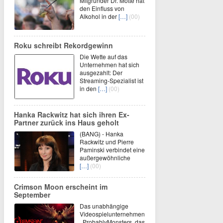
Mitgründer Dr. Motte hat
den Einfluss von
Alkohol in der
[…]
(00)
Roku schreibt Rekordgewinn
Die Wette auf das
Unternehmen hat sich
ausgezahlt: Der
Streaming-Spezialist ist
in den
[…]
(00)
Hanka Rackwitz hat sich ihren Ex-
Partner zurück ins Haus geholt
(BANG) - Hanka
Rackwitz und Pierre
Paminski verbindet eine
außergewöhnliche
[…]
(00)
Crimson Moon erscheint im
September
Das unabhängige
Videospielunternehmen
ProbablyMonsters, das