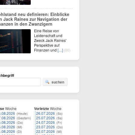
hlstand neu definieren: Einblicke
n Jack Raines zur Navigation der
nanzen in den Zwanzigern
Eine Reise von
Leidenschaft und
Zweck Jack Raines'
Perspektive auf
Finanzen und
[…]
(00)
hbegriff
suchen
ese
Woche
Vorletzte
Woche
8.08.2026
26.07.2026
(Heute)
(So)
7.08.2026
25.07.2026
(Gestern)
(Sa)
6.08.2026
24.07.2026
(Do)
(Fr)
5.08.2026
23.07.2026
(Mi)
(Do)
4.08.2026
22.07.2026
(Di)
(Mi)