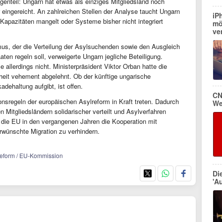
genteil: Ungarn hat etwas als einziges Mitgliedsland noch
 eingereicht. An zahlreichen Stellen der Analyse taucht Ungarn
iP
Kapazitäten mangelt oder Systeme bisher nicht integriert
mö
ve
s, der die Verteilung der Asylsuchenden sowie den Ausgleich
aten regeln soll, verweigerte Ungarn jegliche Beteiligung.
allerdings nicht. Ministerpräsident Viktor Orban hatte die
nheit vehement abgelehnt. Ob der künftige ungarische
dehaltung aufgibt, ist offen.
CN
onsregeln der europäischen Asylreform in Kraft treten. Dadurch
We
Mitgliedsländern solidarischer verteilt und Asylverfahren
 die EU in den vergangenen Jahren die Kooperation mit
rwünschte Migration zu verhindern.
lreform / EU-Kommission
Di
'Au