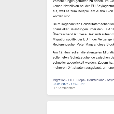
Vorbereitungen getroffen zu haben. Im Ge
keinen Notfallplan bei der EU-Asylagentur
auf, weil es zum Beispiel am Aufbau von 
worden sind.
Beim sogenannten Solidaritätsmechanismu
finanzieller Belastungen unter den EU-Sta
Überraschend ist diese Bestandsaufnahme 
Migrationspolitik der EU in der Vergange
Regierungschef Peter Magyar diese Blocka
Am 12. Juni sollen die strengeren Migrati
sollen etwa Schutzsuchende zwischen den 
schneller abgewickelt werden. Zudem hat
mehreren Drittstaaten ausgebaut, um une
Migration / EU / Europa / Deutschland / Asy
08.05.2026
·
17:43 Uhr
[17 Kommentare]