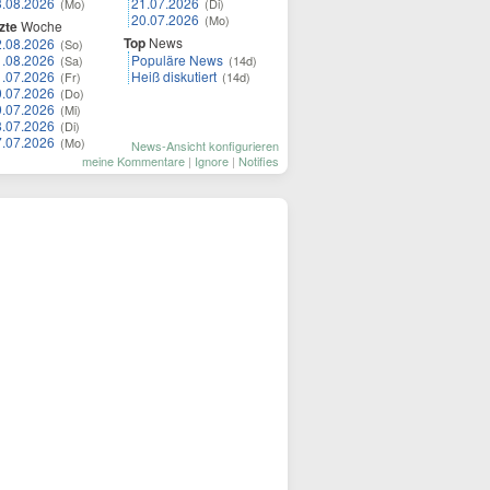
3.08.2026
21.07.2026
(Mo)
(Di)
20.07.2026
(Mo)
zte
Woche
Top
News
2.08.2026
(So)
1.08.2026
Populäre News
(Sa)
(14d)
1.07.2026
Heiß diskutiert
(Fr)
(14d)
0.07.2026
(Do)
9.07.2026
(Mi)
8.07.2026
(Di)
7.07.2026
(Mo)
News-Ansicht konfigurieren
meine Kommentare
|
Ignore
|
Notifies