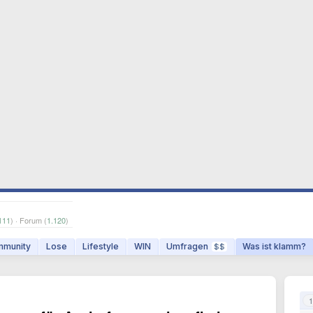
111
) · Forum (
1.120
)
munity
Lose
Lifestyle
WIN
Umfragen
Was ist klamm?
$$
1