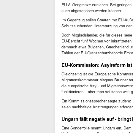
EU-Außengrenze erreichen. Bei geringen A
auch abgeschoben werden können.
Im Gegenzug sollen Staaten mit EU-Auße
Schutzsuchenden Unterstützung von den
Doch Mitgliedsländer, die für dieses neu
EU-Bericht fünf Wochen vor Inkrafttreten
demnach etwa Bulgarien, Griechenland un
Zahlen der EU-Grenzschutzbehörde Frontex
EU-Kommission: Asylreform ist 
Gleichzeitig ist die Europäische Kommi
Migrationskommissar Magnus Brunner teilt
die europäische Asyl- und Migrationswen
funktionieren – aber man sei schon weit 
Ein Kommissionssprecher sagte zudem: «D
seien nachhaltige Anstrengungen erforde
Ungarn fällt negativ auf - brin
Eine Sonderrolle nimmt Ungarn ein. Dem L