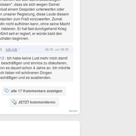
üssen*, dass sie sich wegen Deiner
lust einem Despoten unterwerfen oder
n unserer Regierung, diese Leute diesem
espoten zum Fraß vorzuwerfen. Zumal
tin nicht aufhören kann, ohne seine Macht
 riskieren. Er hat fast durchgehend Krieg
führt seit er regiert, er würde bald den
chsten beginnen.
jub-jub
3
08.05. um 08:35
12
: Ich habe keine Lust mehr mich damit
 beschäftigen und sinnlos zu diskutieren,
nn es dauert schon 4 Jahre an. Ich möchte
ch lieber mit schöneren Dingen
schäftigen und es ausblenden.
alle 17 Kommentare anzeigen
JETZT kommentieren
forum