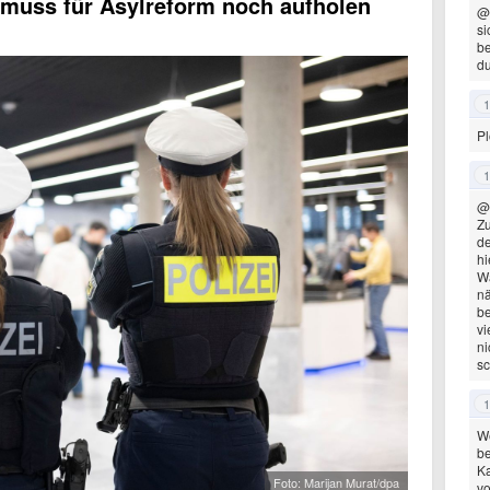
 muss für Asylreform noch aufholen
@
si
be
du
1
Pl
1
@
Zu
d
hi
Wa
nä
be
vi
ni
sc
1
We
be
Ka
Foto: Marijan Murat/dpa
vo