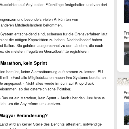
ussichten auf Asyl sollen Flüchtlinge festgehalten und von dort
ngrenzen und besonders vielen Ankünften von
 anderen Mitgliedsländern bekommen.
Fr
e System entscheidend sind, scheinen für die Grenzverfahren laut
Em
 nicht die nötigen Kapazitäten zu haben. Nachholbedarf haben
d Italien. Sie gehören ausgerechnet zu den Ländern, die nach
 die meisten irregulären Grenzübertritte registrieren.
Marathon, kein Sprint
ssion bemüht, keine Alarmstimmung aufkommen zu lassen. EU-
 mit: «Fast alle Mitgliedstaaten haben ihre Systeme bereits an
de angepasst.» Nicht alles werde im Juni auf Knopfdruck
gekommen, so der österreichische Politiker.
Fr
Ve
as ist ein Marathon, kein Sprint.» Auch über den Juni hinaus
rlich, um die Asylreform umzusetzen.
gt Magyar Veränderung?
and wird an keiner Stelle des Berichts attestiert, notwendige