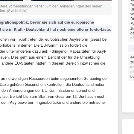
*m
tere Vorbereitungen treffen, um den Anforderungen des neuen
Un
en. (Symbolbild)
vo
D
igrationspolitik, bevor sie sich auf die europäische
Pu
zu
t sie in Kraft - Deutschland hat noch eine offene To-do-Liste.
ge
nä
ochen vor Inkrafttreten der europäischen Asylreform (Geas) bei
rhabens hinterher. Die EU-Kommission fordert die
1
der unter anderem dazu auf, «dringend» Kapazitäten für Asyl-
auen. Dies geht aus einem Bericht der für die Umsetzung
@
zu
5 andere EU-Staaten hätten in diesem Bereich inzwischen die
de
mi
be
 an notwendigen Ressourcen beim sogenannten Screening der
. Dazu gehören Gesundheitskontrollen, die Deutschland neben
icht den Anforderungen der EU-Kommission entsprechend
s laut Bericht bis zum Start von Geas am 12. Juni auch noch
 dem Asylbewerber Fingerabdrücke und andere biometrische
.