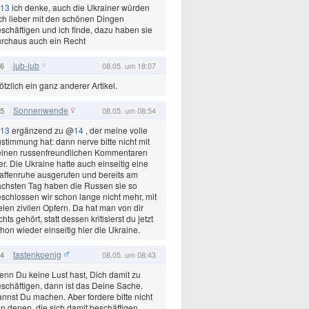
13
ich denke, auch die Ukrainer würden
ch lieber mit den schönen Dingen
schäftigen und ich finde, dazu haben sie
rchaus auch ein Recht
jub-jub
6
08.05. um 18:07
ötzlich ein ganz anderer Artikel.
Sonnenwende
5
08.05. um 08:54
13
ergänzend zu @
14
, der meine volle
stimmung hat: dann nerve bitte nicht mit
einen russenfreundlichen Kommentaren
er. Die Ukraine hatte auch einseitig eine
ffenruhe ausgerufen und bereits am
chsten Tag haben die Russen sie so
schlossen wir schon lange nicht mehr, mit
elen zivilen Opfern. Da hat man von dir
chts gehört, statt dessen kritisierst du jetzt
hon wieder einseitig hier die Ukraine.
tastenkoenig
4
08.05. um 08:43
nn Du keine Lust hast, Dich damit zu
schäftigen, dann ist das Deine Sache.
nnst Du machen. Aber fordere bitte nicht
n denen, die sich damit beschäftigen