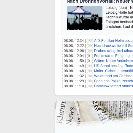
Nach Drohnenvorfall: Neuer
Leipzig (dpa) - 
Leipzig/Halle hat
Technik wurde auf
Fotograf beobach
erreichen. Laut 
08.08. 12:34 |
(00)
AfD-Politiker Holm beze
08.08. 12:22 |
(00)
Hochdruckwetter mit So
08.08. 12:06 |
(00)
Drohne dringt im Luftra
08.08. 12:04 |
(01)
Frei erwartet Einigung 
08.08. 11:50 |
(01)
Grüne: Neuer Verkehrsm
08.08. 11:49 |
(00)
US-Senat bestätigt Todd
08.08. 11:48 |
(00)
Maier: Sicherheitsvorf
08.08. 11:32 |
(00)
Waldbrand am Gardasee
08.08. 11:29 |
(00)
Spaniens Polizei zersch
08.08. 11:10 |
(00)
Ramelow fordert Amnesti