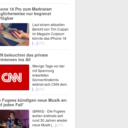
hone 18 Pro zum Marktstart
glicherweise nur begrenzt
rfügbar
Laut einem aktuellen
Bericht von Tim Culpan
im Magazin Culpium
könnte das iPhone 18
[…]
(00)
N beleuchtet das private
ttrennen ins All
Wenige Tage vor der
mit Spannung
erwarteten
Sonnenfinsternis
widmet sich CNN dem
[…]
(00)
e Fugees kündigen neue Musik an:
f jeden Fall'
(BANG) - Die Fugees
wollen erstmals seit
rund 30 Jahren wieder
neue Musik
[…]
(00)