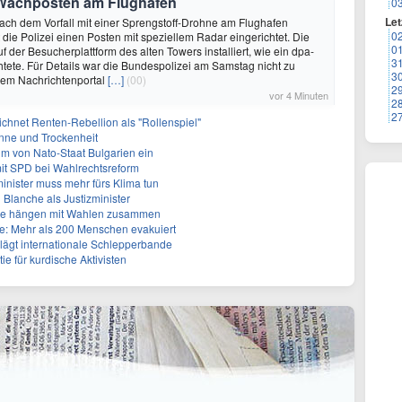
 Wachposten am Flughafen
0
Let
Nach dem Vorfall mit einer Sprengstoff-Drohne am Flughafen
0
 die Polizei einen Posten mit speziellem Radar eingerichtet. Die
0
 der Besucherplattform des alten Towers installiert, wie ein dpa-
3
tete. Für Details war die Bundespolizei am Samstag nicht zu
3
dem Nachrichtenportal
[…]
(00)
2
vor 4 Minuten
2
2
ichnet Renten-Rebellion als "Rollenspiel"
nne und Trockenheit
um von Nato-Staat Bulgarien ein
mit SPD bei Wahlrechtsreform
inister muss mehr fürs Klima tun
 Blanche als Justizminister
älle hängen mit Wahlen zusammen
: Mehr als 200 Menschen evakuiert
lägt internationale Schlepperbande
e für kurdische Aktivisten