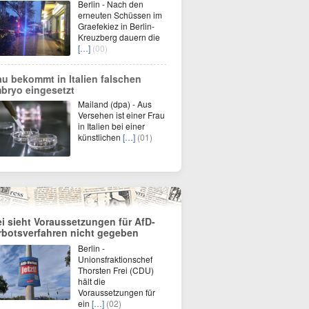
Berlin - Nach den
erneuten Schüssen im
Graefekiez in Berlin-
Kreuzberg dauern die
[…]
(00)
au bekommt in Italien falschen
bryo eingesetzt
Mailand (dpa) - Aus
Versehen ist einer Frau
in Italien bei einer
künstlichen
[…]
(01)
ei sieht Voraussetzungen für AfD-
rbotsverfahren nicht gegeben
Berlin -
Unionsfraktionschef
Thorsten Frei (CDU)
hält die
Voraussetzungen für
ein
[…]
(02)