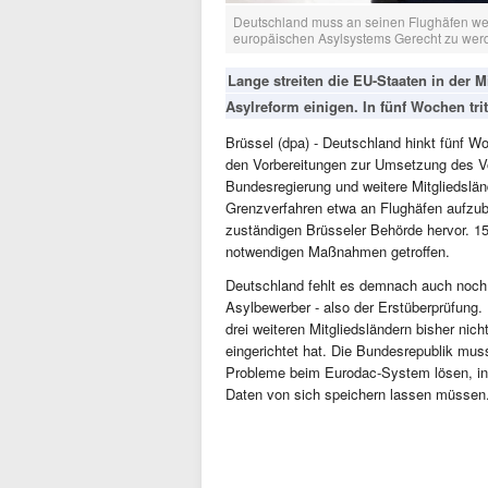
Deutschland muss an seinen Flughäfen wei
europäischen Asylsystems Gerecht zu werd
Lange streiten die EU-Staaten in der M
Asylreform einigen. In fünf Wochen trit
Brüssel (dpa) - Deutschland hinkt fünf W
den Vorbereitungen zur Umsetzung des Vo
Bundesregierung und weitere Mitgliedslän
Grenzverfahren etwa an Flughäfen aufzub
zuständigen Brüsseler Behörde hervor. 1
notwendigen Maßnahmen getroffen.
Deutschland fehlt es demnach auch noch
Asylbewerber - also der Erstüberprüfung
drei weiteren Mitgliedsländern bisher n
eingerichtet hat. Die Bundesrepublik mus
Probleme beim Eurodac-System lösen, in
Daten von sich speichern lassen müssen