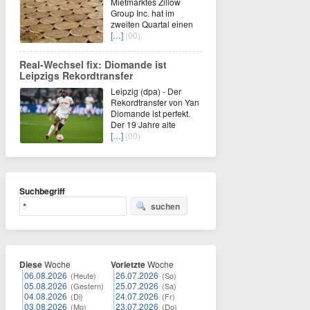
Mietmarktes Zillow
Group Inc. hat im
zweiten Quartal einen
[…]
(00)
Real-Wechsel fix: Diomande ist
Leipzigs Rekordtransfer
Leipzig (dpa) - Der
Rekordtransfer von Yan
Diomande ist perfekt.
Der 19 Jahre alte
[…]
(00)
Suchbegriff
suchen
Diese
Woche
Vorletzte
Woche
06.08.2026
26.07.2026
(Heute)
(So)
05.08.2026
25.07.2026
(Gestern)
(Sa)
04.08.2026
24.07.2026
(Di)
(Fr)
03.08.2026
23.07.2026
(Mo)
(Do)