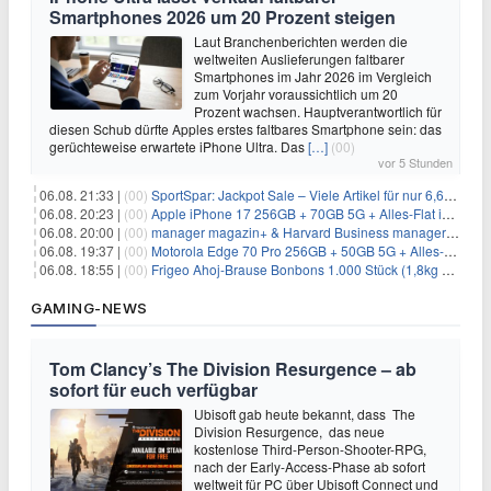
Smartphones 2026 um 20 Prozent steigen
Laut Branchenberichten werden die
weltweiten Auslieferungen faltbarer
Smartphones im Jahr 2026 im Vergleich
zum Vorjahr voraussichtlich um 20
Prozent wachsen. Hauptverantwortlich für
diesen Schub dürfte Apples erstes faltbares Smartphone sein: das
gerüchteweise erwartete iPhone Ultra. Das
[…]
(00)
vor 5 Stunden
06.08. 21:33 |
(00)
SportSpar: Jackpot Sale – Viele Artikel für nur 6,66€ – nur 48 Stunden
06.08. 20:23 |
(00)
Apple iPhone 17 256GB + 70GB 5G + Alles-Flat im Vodafone-Netz für 34,99€/Monat – eff. 4,65€/Monat
06.08. 20:00 |
(00)
manager magazin+ & Harvard Business manager+ Digital-Kombi-Abo 1 Monat kostenlos
06.08. 19:37 |
(00)
Motorola Edge 70 Pro 256GB + 50GB 5G + Alles-Flat im Vodafone-Netz für 19,99€/Monat – eff. 0,61€/Monat
06.08. 18:55 |
(00)
Frigeo Ahoj-Brause Bonbons 1.000 Stück (1,8kg Eimer) für 6,29€
GAMING-NEWS
Tom Clancy’s The Division Resurgence – ab
sofort für euch verfügbar
Ubisoft gab heute bekannt, dass The
Division Resurgence, das neue
kostenlose Third-Person-Shooter-RPG,
nach der Early-Access-Phase ab sofort
weltweit für PC über Ubisoft Connect und