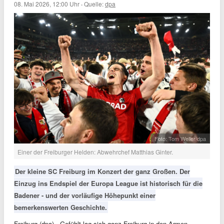
08. Mai 2026, 12:00 Uhr
·
Quelle:
dpa
Foto: Tom Weller/dpa
Einer der Freiburger Helden: Abwehrchef Matthias Ginter.
Der kleine SC Freiburg im Konzert der ganz Großen. Der
Einzug ins Endspiel der Europa League ist historisch für die
Badener - und der vorläufige Höhepunkt einer
bemerkenswerten Geschichte.
Freiburg (dpa) - Gefühlt lag sich ganz Freiburg in den Armen.