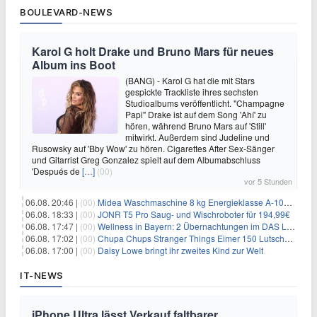
BOULEVARD-NEWS
Karol G holt Drake und Bruno Mars für neues
Album ins Boot
(BANG) - Karol G hat die mit Stars
gespickte Trackliste ihres sechsten
Studioalbums veröffentlicht. "Champagne
Papi" Drake ist auf dem Song 'Ahí' zu
hören, während Bruno Mars auf 'Still'
mitwirkt. Außerdem sind Judeline und
Rusowsky auf 'Bby Wow' zu hören. Cigarettes After Sex-Sänger
und Gitarrist Greg Gonzalez spielt auf dem Albumabschluss
'Después de
[…]
(00)
vor 5 Stunden
06.08. 20:46 |
(00)
Midea Waschmaschine 8 kg Energieklasse A-10% 1400 U/Min für 289,97€
06.08. 18:33 |
(00)
JONR T5 Pro Saug- und Wischroboter für 194,99€
06.08. 17:47 |
(00)
Wellness in Bayern: 2 Übernachtungen im DAS LUDWIG Sports Resort inkl. HP + Wellness ab 174€ p.P.
06.08. 17:02 |
(00)
Chupa Chups Stranger Things Eimer 150 Lutscher für 21,95€
06.08. 17:00 |
(00)
Daisy Lowe bringt ihr zweites Kind zur Welt
IT-NEWS
iPhone Ultra lässt Verkauf faltbarer