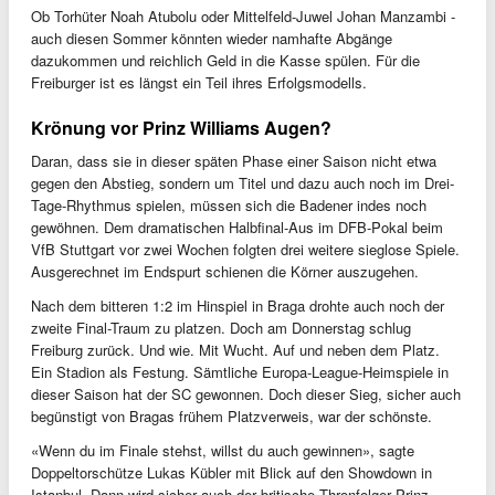
Ob Torhüter Noah Atubolu oder Mittelfeld-Juwel Johan Manzambi -
auch diesen Sommer könnten wieder namhafte Abgänge
dazukommen und reichlich Geld in die Kasse spülen. Für die
Freiburger ist es längst ein Teil ihres Erfolgsmodells.
Krönung vor Prinz Williams Augen?
Daran, dass sie in dieser späten Phase einer Saison nicht etwa
gegen den Abstieg, sondern um Titel und dazu auch noch im Drei-
Tage-Rhythmus spielen, müssen sich die Badener indes noch
gewöhnen. Dem dramatischen Halbfinal-Aus im DFB-Pokal beim
VfB Stuttgart vor zwei Wochen folgten drei weitere sieglose Spiele.
Ausgerechnet im Endspurt schienen die Körner auszugehen.
Nach dem bitteren 1:2 im Hinspiel in Braga drohte auch noch der
zweite Final-Traum zu platzen. Doch am Donnerstag schlug
Freiburg zurück. Und wie. Mit Wucht. Auf und neben dem Platz.
Ein Stadion als Festung. Sämtliche Europa-League-Heimspiele in
dieser Saison hat der SC gewonnen. Doch dieser Sieg, sicher auch
begünstigt von Bragas frühem Platzverweis, war der schönste.
«Wenn du im Finale stehst, willst du auch gewinnen», sagte
Doppeltorschütze Lukas Kübler mit Blick auf den Showdown in
Istanbul. Dann wird sicher auch der britische Thronfolger Prinz