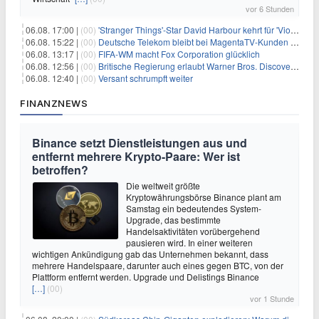
vor 6 Stunden
06.08. 17:00 |
(00)
'Stranger Things'-Star David Harbour kehrt für 'Violent Night 2' zurück – Kristen Bell stößt zur Besetzung
06.08. 15:22 |
(00)
Deutsche Telekom bleibt bei MagentaTV-Kunden vage
06.08. 13:17 |
(00)
FIFA-WM macht Fox Corporation glücklich
06.08. 12:56 |
(00)
Britische Regierung erlaubt Warner Bros. Discovery-Übernahme
06.08. 12:40 |
(00)
Versant schrumpft weiter
FINANZNEWS
Binance setzt Dienstleistungen aus und
entfernt mehrere Krypto-Paare: Wer ist
betroffen?
Die weltweit größte
Kryptowährungsbörse Binance plant am
Samstag ein bedeutendes System-
Upgrade, das bestimmte
Handelsaktivitäten vorübergehend
pausieren wird. In einer weiteren
wichtigen Ankündigung gab das Unternehmen bekannt, dass
mehrere Handelspaare, darunter auch eines gegen BTC, von der
Plattform entfernt werden. Upgrade und Delistings Binance
[…]
(00)
vor 1 Stunde