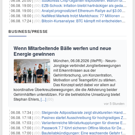
06.08. 20:00 |
(00)
Südkoreas Chip-Giganten explodieren: Warum dieser Rekord-Tag die KI-Branche erschüttert
06.08. 19:00 |
(00)
EZB-Schock: Inflation bleibt hartnäckiger als gedacht – 2027 wird zum kritischen Test
06.08. 19:00 |
(00)
Analyst prognostiziert Ethereum-Rallye auf $3.000 nach entscheidendem On-Chain-Ausbruch
06.08. 18:00 |
(00)
NatWest Markets trotzt Marktchaos: 77 Millionen Pfund Gewinn im ersten Halbjahr
06.08. 17:24 |
(00)
Bitcoin-Kursanalyse: BTC kämpft mit entscheidender $65K-Hürde, während sich ein Liquidationscluster aufbaut
BUSINESS/PRESSE
Wenn Mitarbeitende Bälle werfen und neue
Energie gewinnen
München, 06.08.2026 (lifePR) - Neuro-
Jonglage verbindet Jonglierbewegungen
mit Erkenntnissen aus der
Gehirnforschung, um Konzentration,
Motivation und Teamgefühl zu stärken.
Das Konzept setzt dabei vor allem auf
koordinative Überkreuzbewegungen, die die Aktivierung beider
Gehirnhälften unterstützen. Für die betriebliche Umsetzung bietet
Stephan Ehlers,
[…]
(00)
vor 5 Stunden
06.08. 17:34 |
(00)
Steigende Adipositasrate zeigt strukturellen Handlungsbedarf bei der Ernährung schulpflichtiger Kinder
06.08. 17:18 |
(00)
Pasinex startet Ausschreibung für hochgradiges Zinksulfidkonzentrat mit Germanium- und Silbergehalten und stellt ein Betriebsupdate bereit
06.08. 17:03 |
(00)
Variantenreiche Miniaturkupplungen für diverse Einsatzbereiche
06.08. 17:00 |
(00)
Passwork 7.7 führt sicheren Offline-Modus für Desktop- und Mobile-Apps ein
06.08. 17:00 |
(00)
Bauteilabkündigungen: Eine wachsende Gefahr für industrielle Elektroniksysteme