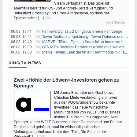
Steam verfügbar ist. Das Spiel ist
ebenfalls bereits für iOS- und Android-Geräte verfügbar und
unterstützt Crossplay und Cross-Progression, so dass der
Spielfortschritt
[…]
(00)
vor 2 Stunden
06.08. 19:41 |
(00)
Farmer’s Dynasty 2 bringt euch neue Fahrzeuge
06.08. 19:41 |
(00)
Tower Tactics 2 angekündigt: Tower Defense und Deckbuilding Kombo kehrt zurück
06.08. 19:40 |
(00)
MARVEL Tōkon: Fighting Souls ist ab heute verfügbar
06.08. 19:30 |
(00)
GTA 6: Ex-Rockstar-Entwickler würde eine weitere Verschiebung nicht überraschen
06.08. 19:00 |
(00)
Marvel Rivals: Leak deutet auf Rennmodus mit Fahrzeugen hin
KINO/TV-NEWS
Zwei «Höhle der Löwen»-Investoren gehen zu
Springer
Mit Janna Ensthaler und Gast-Löwe
Christian Miele verstärken gleich zwei
aus der VOX-Gründershow bekannte
Investoren das neue Wirtschafts-
Meinungsteam von WELT und Business
Insider. Die Premium-Gruppe von Axel
Springer, zu der WELT, Business Insider Deutschland und Politico
Deutschland gehören, baut ihr wirtschaftspolitisches
Meinungsangebot aus. Unter dem Titel „Die Stimme der
Wirtschaft“
[…]
(00)