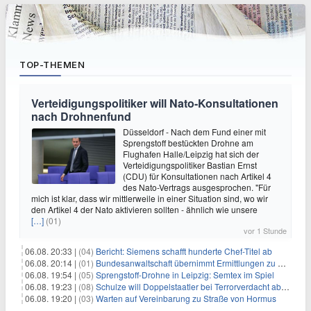
TOP-THEMEN
Verteidigungspolitiker will Nato-Konsultationen
nach Drohnenfund
Düsseldorf - Nach dem Fund einer mit
Sprengstoff bestückten Drohne am
Flughafen Halle/Leipzig hat sich der
Verteidigungspolitiker Bastian Ernst
(CDU) für Konsultationen nach Artikel 4
des Nato-Vertrags ausgesprochen. "Für
mich ist klar, dass wir mittlerweile in einer Situation sind, wo wir
den Artikel 4 der Nato aktivieren sollten - ähnlich wie unsere
[…]
(01)
vor 1 Stunde
06.08. 20:33 |
(04)
Bericht: Siemens schafft hunderte Chef-Titel ab
06.08. 20:14 |
(01)
Bundesanwaltschaft übernimmt Ermittlungen zu Drohnenvorfall
06.08. 19:54 |
(05)
Sprengstoff-Drohne in Leipzig: Semtex im Spiel
06.08. 19:23 |
(08)
Schulze will Doppelstaatler bei Terrorverdacht abschieben
06.08. 19:20 |
(03)
Warten auf Vereinbarung zu Straße von Hormus