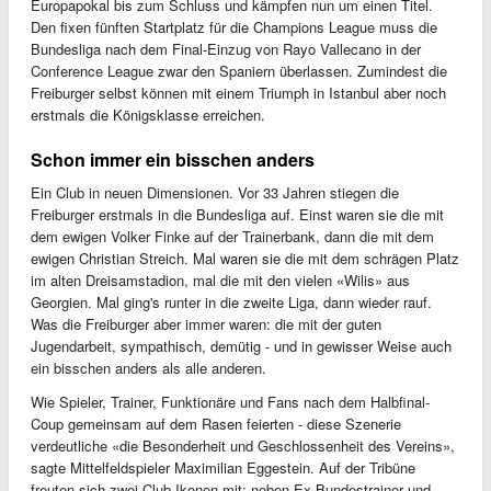
Europapokal bis zum Schluss und kämpfen nun um einen Titel.
Den fixen fünften Startplatz für die Champions League muss die
Bundesliga nach dem Final-Einzug von Rayo Vallecano in der
Conference League zwar den Spaniern überlassen. Zumindest die
Freiburger selbst können mit einem Triumph in Istanbul aber noch
erstmals die Königsklasse erreichen.
Schon immer ein bisschen anders
Ein Club in neuen Dimensionen. Vor 33 Jahren stiegen die
Freiburger erstmals in die Bundesliga auf. Einst waren sie die mit
dem ewigen Volker Finke auf der Trainerbank, dann die mit dem
ewigen Christian Streich. Mal waren sie die mit dem schrägen Platz
im alten Dreisamstadion, mal die mit den vielen «Wilis» aus
Georgien. Mal ging's runter in die zweite Liga, dann wieder rauf.
Was die Freiburger aber immer waren: die mit der guten
Jugendarbeit, sympathisch, demütig - und in gewisser Weise auch
ein bisschen anders als alle anderen.
Wie Spieler, Trainer, Funktionäre und Fans nach dem Halbfinal-
Coup gemeinsam auf dem Rasen feierten - diese Szenerie
verdeutliche «die Besonderheit und Geschlossenheit des Vereins»,
sagte Mittelfeldspieler Maximilian Eggestein. Auf der Tribüne
freuten sich zwei Club-Ikonen mit: neben Ex-Bundestrainer und