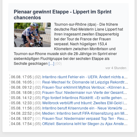
Pienaar gewinnt Etappe - Lippert im Sprint
chancenlos
Tournon-sur-Rhône (dpa) - Die frühere
deutsche Rad-Meisterin Liane Lippert hat
ihren insgesamt zweiten Etappenerfolg
bei der Tour de France der Frauen
verpasst. Nach hügeligen 153,4
Kilometern zwischen Montbrison und
Tournon-sur-Rhone musste sich die 28-Jährige im Sprint einer
siebenköpfigen Fluchtgruppe bei der sechsten Etappe als
Sechste geschlagen
[…]
(00)
vor 4 Stunden
06.08. 17:05 |
(02)
Infantino räumt Fehler ein - UEFA: Ändert nichts an Boykott
06.08. 16:05 |
(00)
Real-Wechsel fix: Diomande ist Leipzigs Rekordtransfer
06.08. 09:12 |
(02)
Frauen-Tour erklimmt Mythos Ventoux: «Können alles schaffen»
05.08. 18:08 |
(03)
Frauen-Tour: Niedermaier nun Vierte der Gesamtwertung
05.08. 14:12 |
(05)
Figo fordert Infantinos Rücktritt: «Er sollte gehen. Jetzt»
05.08. 12:33 |
(03)
Wellbrock verblüfft und träumt: Zweites EM-Gold in Paris
05.08. 11:56 |
(05)
Infantino beruft Krisenrunde ein - Neue Vorwürfe gegen FIFA
04.08. 22:52 |
(04)
Medien: Infantino beruft FIFA-Krisensitzung am Mittwoch ein
04.08. 18:07 |
(00)
Frauen-Tour: Niedermaier verpasst Top Ten - Reusser siegt
04.08. 17:54 |
(05)
Offiziell: Barcelona leiht ter Stegen zu Ajax Amsterdam aus