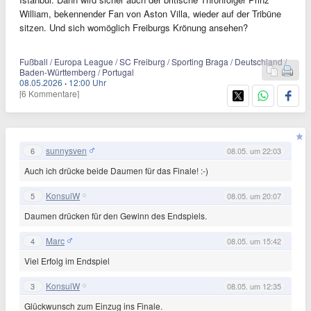
William, bekennender Fan von Aston Villa, wieder auf der Tribüne
sitzen. Und sich womöglich Freiburgs Krönung ansehen?
Fußball / Europa League / SC Freiburg / Sporting Braga / Deutschland /
Baden-Württemberg / Portugal
08.05.2026
·
12:00 Uhr
[6 Kommentare]
sunnysven
6
08.05. um 22:03
Auch ich drücke beide Daumen für das Finale! :-)
KonsulW
5
08.05. um 20:07
Daumen drücken für den Gewinn des Endspiels.
Marc
4
08.05. um 15:42
Viel Erfolg im Endspiel
KonsulW
3
08.05. um 12:35
Glückwunsch zum Einzug ins Finale.