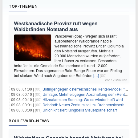
TOP-THEMEN
Westkanadische Provinz ruft wegen
Waldbränden Notstand aus
Vancouver (dpa) - Wegen sich rasant
ausbreitender Waldbrände hat die
westkanadische Provinz British Columbia
den Notstand ausgerufen. Mehr als
20.000 Menschen wurden aufgefordert,
ihre Häuser zu verlassen. Besonders
betroffen ist die Gemeinde Summerland mit rund 12.000
Einwohnern. Das sogenannte Bald-Range-Feuer war am Freitag
bei starkem Wind nach Angaben der Behörden
[…]
(00)
vor 17 Minuten
09.08. 01:00 |
(00)
Bofinger gegen österreichisches Renten-Modell für Schwerarbeiter
09.08. 00:10 |
(00)
Umfrage: Mehrheit gegen Abschaffung der «Rente mit 63»
09.08. 00:10 |
(00)
Hitzealarm am Sonntag: Wo es wieder heiß wird
09.08. 00:01 |
(00)
Dobrindt: Neues Zentrum soll zu Drohnensicherheit forschen
09.08. 00:00 |
(01)
Union kritisiert Klingbeils Steuerpläne scharf
BOULEVARD-NEWS
Wirkstoff aus Cannabis beendet Alpträume bei