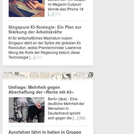
im Magazin Culpium
könnte das iPhone 18
[…]
(00)
Singapurs KI-Strategie: Ein Plan zur
Stärkung der Arbeitskräfte
KI für wirtschaftliches Wachstum nutzen
Singapur steht an der Spitze der globalen KI-
Revolution, wobei Premierminister Lawrence
Wong die Rolle der Regierung betont, diese
Technologie
[…]
(00)
Umfrage: Mehrheit gegen
Abschaffung der «Rente mit 63»
Berlin (dpa) - Eine
deutliche Mehrheit der
Menschen in
Deutschland spricht
sich gegen die
[…]
(02)
Autofahrer fährt in Italien in Gruppe