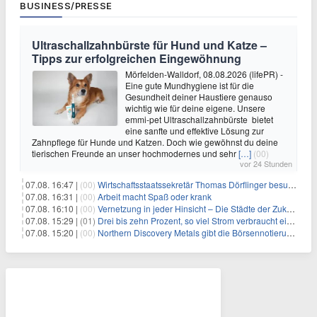
BUSINESS/PRESSE
Ultraschallzahnbürste für Hund und Katze –
Tipps zur erfolgreichen Eingewöhnung
Mörfelden-Walldorf, 08.08.2026 (lifePR) -
Eine gute Mundhygiene ist für die
Gesundheit deiner Haustiere genauso
wichtig wie für deine eigene. Unsere
emmi-pet Ultraschallzahnbürste bietet
eine sanfte und effektive Lösung zur
Zahnpflege für Hunde und Katzen. Doch wie gewöhnst du deine
tierischen Freunde an unser hochmodernes und sehr
[…]
(00)
vor 24 Stunden
07.08. 16:47 |
(00)
Wirtschaftsstaatssekretär Thomas Dörflinger besucht Handwerksbetrieb im Kammerbezirk Freiburg
07.08. 16:31 |
(00)
Arbeit macht Spaß oder krank
07.08. 16:10 |
(00)
Vernetzung in jeder Hinsicht – Die Städte der Zukunft sind grün-blau
07.08. 15:29 |
(01)
Drei bis zehn Prozent, so viel Strom verbraucht ein Aufzug im Gebäude
07.08. 15:20 |
(00)
Northern Discovery Metals gibt die Börsennotierung an der Frankfurter Wertpapierbörse bekannt