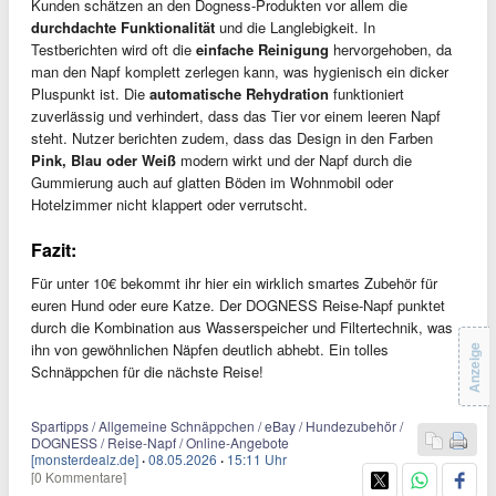
Kunden schätzen an den Dogness-Produkten vor allem die
durchdachte Funktionalität
und die Langlebigkeit. In
Testberichten wird oft die
einfache Reinigung
hervorgehoben, da
man den Napf komplett zerlegen kann, was hygienisch ein dicker
Pluspunkt ist. Die
automatische Rehydration
funktioniert
zuverlässig und verhindert, dass das Tier vor einem leeren Napf
steht. Nutzer berichten zudem, dass das Design in den Farben
Pink, Blau oder Weiß
modern wirkt und der Napf durch die
Gummierung auch auf glatten Böden im Wohnmobil oder
Hotelzimmer nicht klappert oder verrutscht.
Fazit:
Für unter 10€ bekommt ihr hier ein wirklich smartes Zubehör für
euren Hund oder eure Katze. Der DOGNESS Reise-Napf punktet
durch die Kombination aus Wasserspeicher und Filtertechnik, was
ihn von gewöhnlichen Näpfen deutlich abhebt. Ein tolles
Anzeige
Schnäppchen für die nächste Reise!
Spartipps / Allgemeine Schnäppchen / eBay / Hundezubehör /
DOGNESS / Reise-Napf / Online-Angebote
[monsterdealz.de]
·
08.05.2026
·
15:11 Uhr
[0 Kommentare]