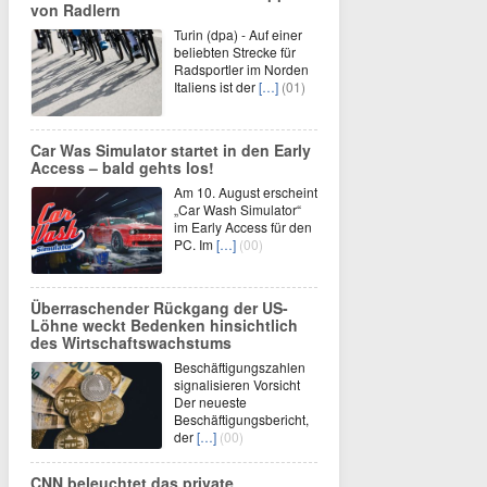
von Radlern
Turin (dpa) - Auf einer
beliebten Strecke für
Radsportler im Norden
Italiens ist der
[…]
(01)
Car Was Simulator startet in den Early
Access – bald gehts los!
Am 10. August erscheint
„Car Wash Simulator“
im Early Access für den
PC. Im
[…]
(00)
Überraschender Rückgang der US-
Löhne weckt Bedenken hinsichtlich
des Wirtschaftswachstums
Beschäftigungszahlen
signalisieren Vorsicht
Der neueste
Beschäftigungsbericht,
der
[…]
(00)
CNN beleuchtet das private