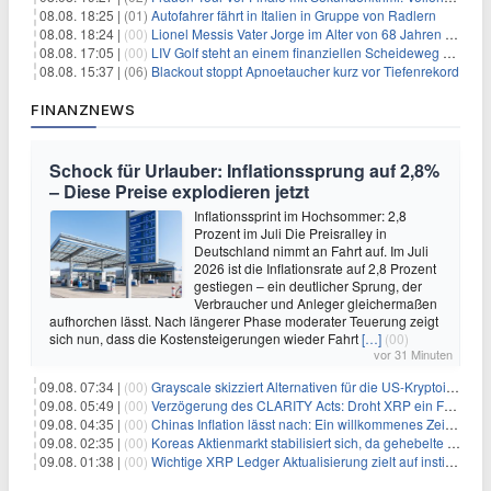
08.08. 18:25 |
(01)
Autofahrer fährt in Italien in Gruppe von Radlern
08.08. 18:24 |
(00)
Lionel Messis Vater Jorge im Alter von 68 Jahren gestorben
08.08. 17:05 |
(00)
LIV Golf steht an einem finanziellen Scheideweg auf der Suche nach neuen Investitionen
08.08. 15:37 |
(06)
Blackout stoppt Apnoetaucher kurz vor Tiefenrekord
FINANZNEWS
Schock für Urlauber: Inflationssprung auf 2,8%
– Diese Preise explodieren jetzt
Inflationssprint im Hochsommer: 2,8
Prozent im Juli Die Preisralley in
Deutschland nimmt an Fahrt auf. Im Juli
2026 ist die Inflationsrate auf 2,8 Prozent
gestiegen – ein deutlicher Sprung, der
Verbraucher und Anleger gleichermaßen
aufhorchen lässt. Nach längerer Phase moderater Teuerung zeigt
sich nun, dass die Kostensteigerungen wieder Fahrt
[…]
(00)
vor 31 Minuten
09.08. 07:34 |
(00)
Grayscale skizziert Alternativen für die US-Kryptoindustrie ohne CLARITY Act
09.08. 05:49 |
(00)
Verzögerung des CLARITY Acts: Droht XRP ein Fall unter die $1-Marke?
09.08. 04:35 |
(00)
Chinas Inflation lässt nach: Ein willkommenes Zeichen für Investoren angesichts der Folgen des Öl-Schocks
09.08. 02:35 |
(00)
Koreas Aktienmarkt stabilisiert sich, da gehebelte Positionen abgebaut werden
09.08. 01:38 |
(00)
Wichtige XRP Ledger Aktualisierung zielt auf institutionelle Akzeptanz ab