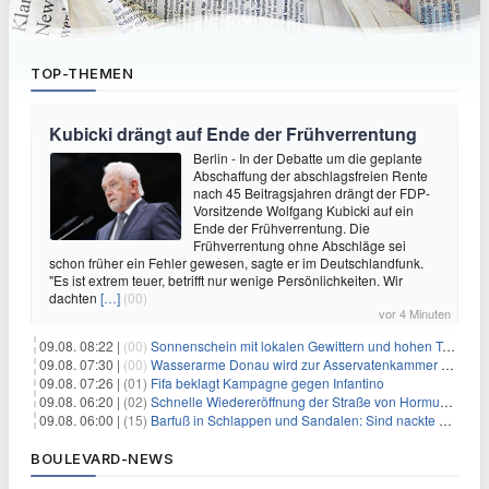
TOP-THEMEN
Kubicki drängt auf Ende der Frühverrentung
Berlin - In der Debatte um die geplante
Abschaffung der abschlagsfreien Rente
nach 45 Beitragsjahren drängt der FDP-
Vorsitzende Wolfgang Kubicki auf ein
Ende der Frühverrentung. Die
Frühverrentung ohne Abschläge sei
schon früher ein Fehler gewesen, sagte er im Deutschlandfunk.
"Es ist extrem teuer, betrifft nur wenige Persönlichkeiten. Wir
dachten
[…]
(00)
vor 4 Minuten
09.08. 08:22 |
(00)
Sonnenschein mit lokalen Gewittern und hohen Temperaturen
09.08. 07:30 |
(00)
Wasserarme Donau wird zur Asservatenkammer der Geschichte
09.08. 07:26 |
(01)
Fifa beklagt Kampagne gegen Infantino
09.08. 06:20 |
(02)
Schnelle Wiedereröffnung der Straße von Hormus ungewiss
09.08. 06:00 |
(15)
Barfuß in Schlappen und Sandalen: Sind nackte Füße eklig?
BOULEVARD-NEWS