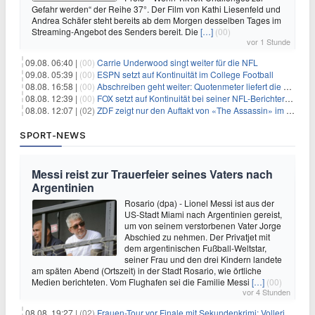
Gefahr werden“ der Reihe 37°. Der Film von Kathi Liesenfeld und
Andrea Schäfer steht bereits ab dem Morgen desselben Tages im
Streaming-Angebot des Senders bereit. Die
[…]
(00)
vor 1 Stunde
09.08. 06:40 |
(00)
Carrie Underwood singt weiter für die NFL
09.08. 05:39 |
(00)
ESPN setzt auf Kontinuität im College Football
08.08. 16:58 |
(00)
Abschreiben geht weiter: Quotenmeter liefert die Vorlagen
08.08. 12:39 |
(00)
FOX setzt auf Kontinuität bei seiner NFL-Berichterstattung
08.08. 12:07 |
(02)
ZDF zeigt nur den Auftakt von «The Assassin» im Fernsehen
SPORT-NEWS
Messi reist zur Trauerfeier seines Vaters nach
Argentinien
Rosario (dpa) - Lionel Messi ist aus der
US-Stadt Miami nach Argentinien gereist,
um von seinem verstorbenen Vater Jorge
Abschied zu nehmen. Der Privatjet mit
dem argentinischen Fußball-Weltstar,
seiner Frau und den drei Kindern landete
am späten Abend (Ortszeit) in der Stadt Rosario, wie örtliche
Medien berichteten. Vom Flughafen sei die Familie Messi
[…]
(00)
vor 4 Stunden
08.08. 19:27 |
(02)
Frauen-Tour vor Finale mit Sekundenkrimi: Vollering in Gelb