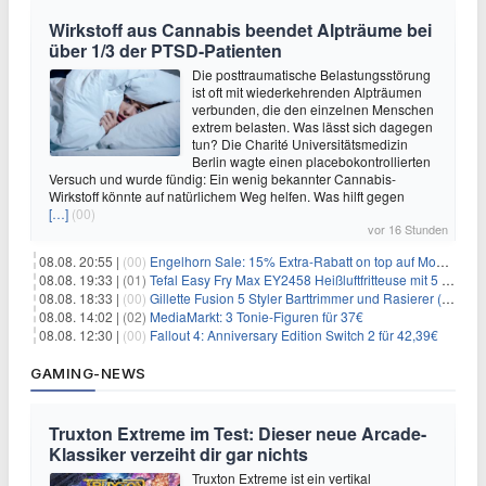
Wirkstoff aus Cannabis beendet Alpträume bei
über 1/3 der PTSD-Patienten
Die posttraumatische Belastungsstörung
ist oft mit wiederkehrenden Alpträumen
verbunden, die den einzelnen Menschen
extrem belasten. Was lässt sich dagegen
tun? Die Charité Universitätsmedizin
Berlin wagte einen placebokontrollierten
Versuch und wurde fündig: Ein wenig bekannter Cannabis-
Wirkstoff könnte auf natürlichem Weg helfen. Was hilft gegen
[…]
(00)
vor 16 Stunden
08.08. 20:55 |
(00)
Engelhorn Sale: 15% Extra-Rabatt on top auf Mode- und Sport-Artikel
08.08. 19:33 |
(01)
Tefal Easy Fry Max EY2458 Heißluftfritteuse mit 5 Litern für 64,99€
08.08. 18:33 |
(00)
Gillette Fusion 5 Styler Barttrimmer und Rasierer (All in One) für 16€
08.08. 14:02 |
(02)
MediaMarkt: 3 Tonie-Figuren für 37€
08.08. 12:30 |
(00)
Fallout 4: Anniversary Edition Switch 2 für 42,39€
GAMING-NEWS
Truxton Extreme im Test: Dieser neue Arcade-
Klassiker verzeiht dir gar nichts
Truxton Extreme ist ein vertikal