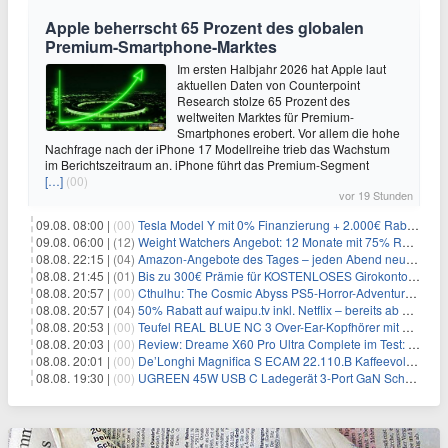
Apple beherrscht 65 Prozent des globalen
Premium-Smartphone-Marktes
Im ersten Halbjahr 2026 hat Apple laut
aktuellen Daten von Counterpoint
Research stolze 65 Prozent des
weltweiten Marktes für Premium-
Smartphones erobert. Vor allem die hohe
Nachfrage nach der iPhone 17 Modellreihe trieb das Wachstum
im Berichtszeitraum an. iPhone führt das Premium-Segment
[…]
(00)
vor 19 Stunden
09.08. 08:00 |
(00)
Tesla Model Y mit 0% Finanzierung + 2.000€ Rabatt für 38.970€
09.08. 06:00 |
(12)
Weight Watchers Angebot: 12 Monate mit 75% Rabatt ab 6,25€/Monat
08.08. 22:15 |
(04)
Amazon-Angebote des Tages – jeden Abend neue Deals zum Stöbern
08.08. 21:45 |
(01)
Bis zu 300€ Prämie für KOSTENLOSES Girokonto bei der Santander – 50€ schon nach 1 Woche!
08.08. 20:57 |
(00)
Cthulhu: The Cosmic Abyss PS5-Horror-Adventure für 27,99€
08.08. 20:57 |
(04)
50% Rabatt auf waipu.tv inkl. Netflix – bereits ab 9€/Monat (statt 17,99€)
08.08. 20:53 |
(00)
Teufel REAL BLUE NC 3 Over-Ear-Kopfhörer mit ANC für 149,99€
08.08. 20:03 |
(00)
Review: Dreame X60 Pro Ultra Complete im Test: 42.000 Pa, 100 °C Moppwäsche & erstaunlich viel Technik in nur 8,9 cm Höhe
08.08. 20:01 |
(00)
De’Longhi Magnifica S ECAM 22.110.B Kaffeevollautomat für 269€
08.08. 19:30 |
(00)
UGREEN 45W USB C Ladegerät 3-Port GaN Schnellladegerät für 12,96€