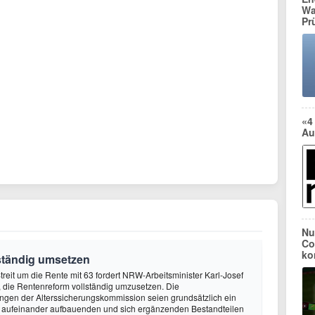
Wa
Pr
«4
Au
Nu
Co
ko
ständig umsetzen
treit um die Rente mit 63 fordert NRW-Arbeitsminister Karl-Josef
die Rentenreform vollständig umzusetzen. Die
gen der Alterssicherungskommission seien grundsätzlich ein
 aufeinander aufbauenden und sich ergänzenden Bestandteilen