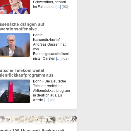
Schwerdtner, beharrt
im Falle einer
[…]
(03)
ssenärzte drängen auf
äventionsoffensive
Berlin -
Kassenärztechef
Andreas Gassen hat
von
Bundesgesundheitsmi
nister Carsten
[…]
(02)
utsche Telekom weitet
tienrückkaufprogramm aus
Bonn - Die Deutsche
Telekom weitet ihr
Aktienrückkaufprogram
m deutlich aus. Es
werde
[…]
(00)
ergie: 300-Megawatt-Reaktor mit