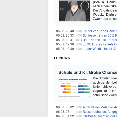
(BANG) - 'Game o
nach einem "stre
Der 77-Jährige m
Website. Darin b
Zwar habe es au
05.08. 20:40 |
(00)
Kölner Zoo Tageskarte m
05.08. 20:33 |
(00)
Schiesser: Bis zu 50% R
05.08. 19:47 |
(01)
Bali Therme inkl. Übern
05.08. 19:30 |
(00)
LEGO Disney Ferkels Ge
05.08. 18:30 |
(00)
deuter Waldfuchs 14 Ki
IT-NEWS
Schule und KI: Große Chanc
Die Schülerinnen 
auch bei den Leh
Unterrichtsvorber
Organisation ihre
schulische Zwec
06.08. 06:02 |
(00)
Auch KI von Meta hackte
06.08. 05:11 |
(00)
Besser behalten: Aufg
06.08. 04:22 |
(00)
Glasfaser: Nicht an der