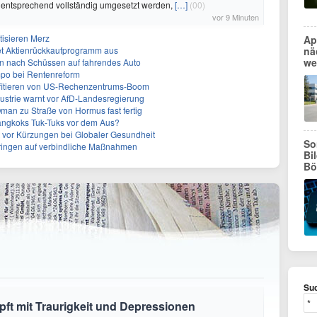
 entsprechend vollständig umgesetzt werden,
[…]
(00)
vor 9 Minuten
tisieren Merz
Ap
et Aktienrückkaufprogramm aus
nä
we
en nach Schüssen auf fahrendes Auto
mpo bei Rentenreform
fitieren von US-Rechenzentrums-Boom
strie warnt vor AfD-Landesregierung
Oman zu Straße von Hormus fast fertig
angkoks Tuk-Tuks vor dem Aus?
t vor Kürzungen bei Globaler Gesundheit
So
 dringen auf verbindliche Maßnahmen
Bi
Bö
Suc
ft mit Traurigkeit und Depressionen