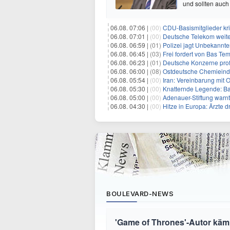
und sollten auch
06.08. 07:06 |
(00)
CDU-Basismitglieder kri
06.08. 07:01 |
(00)
Deutsche Telekom weit
06.08. 06:59 |
(01)
Polizei jagt Unbekannt
06.08. 06:45 |
(03)
Frei fordert von Bas Te
06.08. 06:23 |
(01)
Deutsche Konzerne pro
06.08. 06:00 |
(08)
Ostdeutsche Chemieindu
06.08. 05:54 |
(00)
Iran: Vereinbarung mit 
06.08. 05:30 |
(00)
Knatternde Legende: B
06.08. 05:00 |
(00)
Adenauer-Stiftung warn
06.08. 04:30 |
(00)
Hitze in Europa: Ärzte
BOULEVARD-NEWS
'Game of Thrones'-Autor kämp