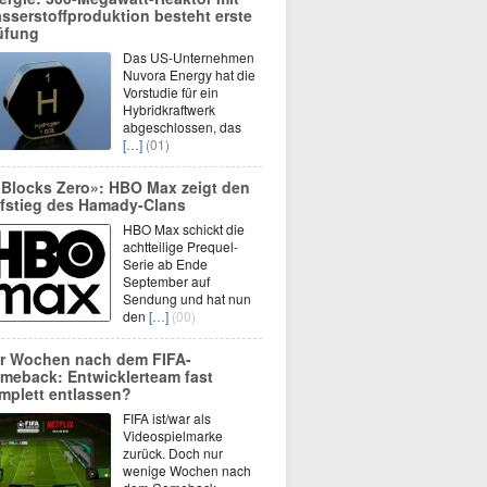
sserstoffproduktion besteht erste
üfung
Das US-Unternehmen
Nuvora Energy hat die
Vorstudie für ein
Hybridkraftwerk
abgeschlossen, das
[…]
(01)
 Blocks Zero»: HBO Max zeigt den
fstieg des Hamady-Clans
HBO Max schickt die
achtteilige Prequel-
Serie ab Ende
September auf
Sendung und hat nun
den
[…]
(00)
r Wochen nach dem FIFA-
meback: Entwicklerteam fast
mplett entlassen?
FIFA ist/war als
Videospielmarke
zurück. Doch nur
wenige Wochen nach