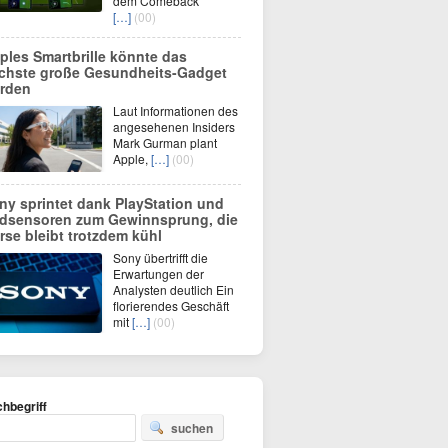
dem Comeback
[…]
(00)
ples Smartbrille könnte das
chste große Gesundheits-Gadget
rden
Laut Informationen des
angesehenen Insiders
Mark Gurman plant
Apple,
[…]
(00)
ny sprintet dank PlayStation und
ldsensoren zum Gewinnsprung, die
rse bleibt trotzdem kühl
Sony übertrifft die
Erwartungen der
Analysten deutlich Ein
florierendes Geschäft
mit
[…]
(00)
hbegriff
suchen