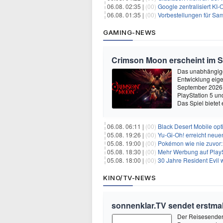
06.08. 02:35 |
(00)
Google zentralisiert KI-O
06.08. 01:35 |
(00)
Vorbestellungen für Samsun
GAMING-NEWS
Crimson Moon erscheint im 
Das unabhängige
Entwicklung eige
September 2026 
PlayStation 5 un
Das Spiel bietet 
06.08. 06:11 |
(00)
Black Desert Mobile opt
05.08. 19:26 |
(00)
Yu‑Gi‑Oh! erreicht neue
05.08. 19:00 |
(00)
Pokémon wie nie zuvor:
05.08. 18:30 |
(00)
Mehr Werbung auf PlayS
05.08. 18:00 |
(00)
30 Jahre Resident Evil
KINO/TV-NEWS
sonnenklar.TV sendet erstmals
Der Reisesender 