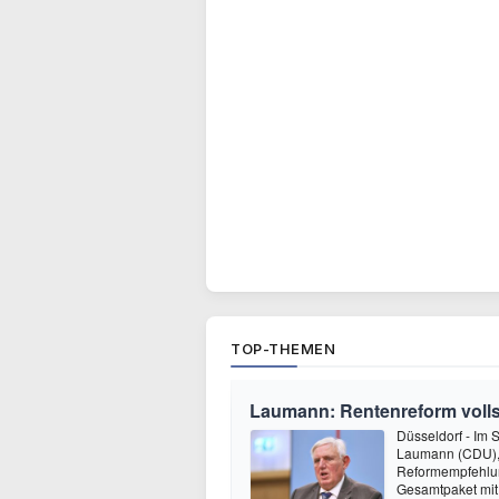
TOP-THEMEN
Laumann: Rentenreform voll
Düsseldorf - Im S
Laumann (CDU), 
Reformempfehlun
Gesamtpaket mit