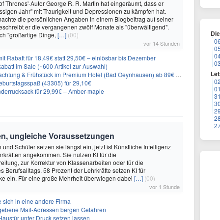
f Thrones'-Autor George R. R. Martin hat eingeräumt, dass er
ssigen Jahr" mit Traurigkeit und Depressionen zu kämpfen hat.
achte die persönlichen Angaben in einem Blogbeitrag auf seiner
eschreibt er die vergangenen zwölf Monate als "überwältigend".
Di
ch "großartige Dinge,
[…]
(00)
0
vor 14 Stunden
0
0
it Rabatt für 18,49€ statt 29,50€ – einlösbar bis Dezember
0
abatt im Sale (~600 Artikel zur Auswahl)
Let
achtung & Frühstück im Premium Hotel (Bad Oeynhausen) ab 89€ p.P.
0
burtstagsspaß (43305) für 29,10€
0
nderrucksack für 29,99€ – Amber-maple
3
3
2
2
2
en, ungleiche Voraussetzungen
und Schüler setzen sie längst ein, jetzt ist Künstliche Intelligenz
rkräften angekommen. Sie nutzen KI für die
eitung, zur Korrektur von Klassenarbeiten oder für die
s Berufsalltags. 58 Prozent der Lehrkräfte setzen KI für
ke ein. Für eine große Mehrheit überwiegen dabei
[…]
(00)
vor 1 Stunde
 sich in eine andere Firma
egebene Mail-Adressen bergen Gefahren
 Haustür unter Druck setzen lassen