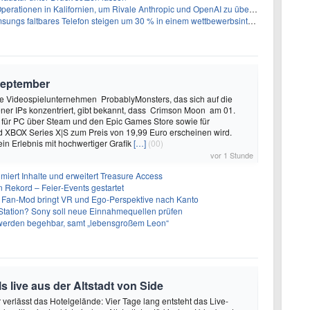
perationen in Kalifornien, um Rivale Anthropic und OpenAI zu überholen
gs faltbares Telefon steigen um 30 % in einem wettbewerbsintensiven Markt
September
 Videospielunternehmen ProbablyMonsters, das sich auf die
ner IPs konzentriert, gibt bekannt, dass Crimson Moon am 01.
für PC über Steam und den Epic Games Store sowie für
d XBOX Series X|S zum Preis von 19,99 Euro erscheinen wird.
ein Erlebnis mit hochwertiger Grafik
[…]
(00)
vor 1 Stunde
imiert Inhalte und erweitert Treasure Access
n Rekord – Feier‑Events gestartet
 Fan-Mod bringt VR und Ego-Perspektive nach Kanto
tation? Sony soll neue Einnahmequellen prüfen
 werden begehbar, samt „lebensgroßem Leon“
 live aus der Altstadt von Side
verlässt das Hotelgelände: Vier Tage lang entsteht das Live-