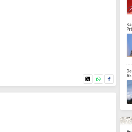
Ka
Pr
De
Ak
En