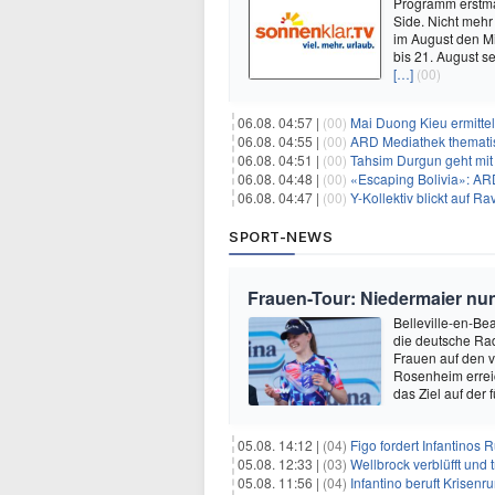
Programm erstmal
Side. Nicht mehr
im August den Mi
bis 21. August s
[…]
(00)
06.08. 04:57 |
(00)
Mai Duong Kieu ermitte
06.08. 04:55 |
(00)
ARD Mediathek thematis
06.08. 04:51 |
(00)
Tahsim Durgun geht mit
06.08. 04:48 |
(00)
«Escaping Bolivia»: AR
06.08. 04:47 |
(00)
Y-Kollektiv blickt auf 
SPORT-NEWS
Frauen-Tour: Niedermaier nu
Belleville-en-Bea
die deutsche Rad
Frauen auf den v
Rosenheim erreic
das Ziel auf der 
05.08. 14:12 |
(04)
Figo fordert Infantinos R
05.08. 12:33 |
(03)
Wellbrock verblüfft und 
05.08. 11:56 |
(04)
Infantino beruft Krisen