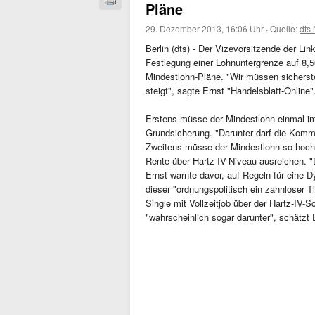
Pläne
29. Dezember 2013, 16:06 Uhr
·
Quelle:
dts
Berlin (dts) - Der Vizevorsitzende der Lin
Festlegung einer Lohnuntergrenze auf 8,50
Mindestlohn-Pläne. "Wir müssen sicherste
steigt", sagte Ernst "Handelsblatt-Online
Erstens müsse der Mindestlohn einmal im
Grundsicherung. "Darunter darf die Kommis
Zweitens müsse der Mindestlohn so hoch s
Rente über Hartz-IV-Niveau ausreichen. 
Ernst warnte davor, auf Regeln für eine
dieser "ordnungspolitisch ein zahnloser T
Single mit Vollzeitjob über der Hartz-IV-
"wahrscheinlich sogar darunter", schätzt 