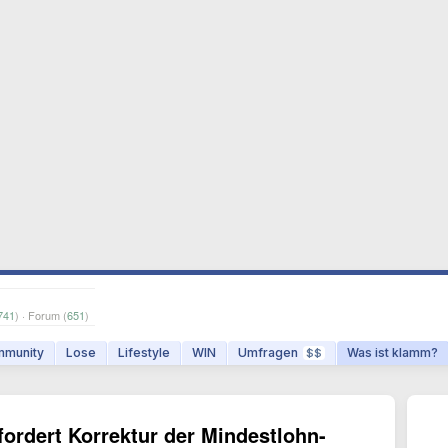
741
) · Forum (
651
)
munity
Lose
Lifestyle
WIN
Umfragen
Was ist klamm?
$$
fordert Korrektur der Mindestlohn-