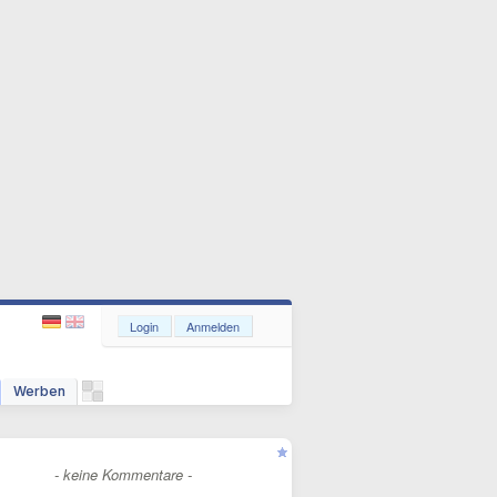
Login
Anmelden
Werben
- keine Kommentare -