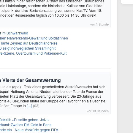
s mitten in der historischen Altstadt des türkischen Urlaubsortes
 die Hotelanlage, sondern die historische Kulisse von Side bildet
ttelpunkt der Live-Berichterstattung von sonnenklar.TV. Vom 18.
endet der Reisesender täglich von 10.00 bis 14.30 Uhr direkt
vor 1 Stunde
lt im Schwarzwald
iert Nahverkehrs-Gewalt und Soldatinnen
 Tante Zeynep auf Deutschlandreise
D zeigt norwegischen Streaminghit
Rave-Szene, Overtourism und Pokémon-Kult
n Vierte der Gesamtwertung
ujolais (dpa) - Trotz eines gescheiterten Ausreißversuchs hat sich
sport-Hoffnung Antonia Niedermaier bei der Tour de France der
ierten Platz der Gesamtwertung verbessert. Die 23-Jährige aus
hte 45 Sekunden hinter der Gruppe der Favoritinnen als Sechste
fünften Etappe in
[…]
(03)
vor 13 Stunden
ücktritt: «Er sollte gehen. Jetzt»
träumt: Zweites EM-Gold in Paris
runde ein - Neue Vorwürfe gegen FIFA