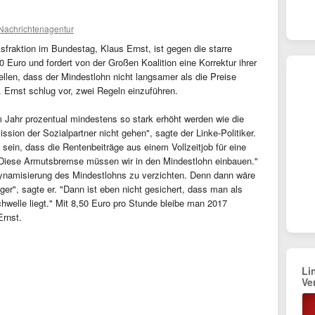
 Nachrichtenagentur
ksfraktion im Bundestag, Klaus Ernst, ist gegen die starre
 Euro und fordert von der Großen Koalition eine Korrektur ihrer
llen, dass der Mindestlohn nicht langsamer als die Preise
". Ernst schlug vor, zwei Regeln einzuführen.
 Jahr prozentual mindestens so stark erhöht werden wie die
sion der Sozialpartner nicht gehen", sagte der Linke-Politiker.
ein, dass die Rentenbeiträge aus einem Vollzeitjob für eine
"Diese Armutsbremse müssen wir in den Mindestlohn einbauen."
 Dynamisierung des Mindestlohns zu verzichten. Denn dann wäre
iger", sagte er. "Dann ist eben nicht gesichert, dass man als
Schwelle liegt." Mit 8,50 Euro pro Stunde bleibe man 2017
Ernst.
Li
Ve