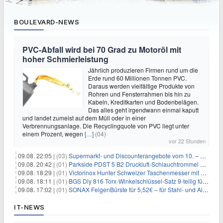
BOULEVARD-NEWS
PVC-Abfall wird bei 70 Grad zu Motoröl mit
hoher Schmierleistung
Jährlich produzieren Firmen rund um die
Erde rund 60 Millionen Tonnen PVC.
Daraus werden vielfältige Produkte von
Rohren und Fensterrahmen bis hin zu
Kabeln, Kreditkarten und Bodenbelägen.
Das alles geht irgendwann einmal kaputt
und landet zumeist auf dem Müll oder in einer
Verbrennungsanlage. Die Recyclingquote von PVC liegt unter
einem Prozent, wegen
[…]
(04)
vor 22 Stunden
09.08. 22:05 |
(03)
Supermarkt- und Discounterangebote vom 10. – 15.08.2026
09.08. 20:42 |
(01)
Parkside PDST 5 B2 Druckluft-Schlauchtrommel mit 10 m Schlauch für 25,94€
09.08. 18:29 |
(01)
Victorinox Hunter Schweizer Taschenmesser mit 12 Funktionen für 43,99€
09.08. 18:11 |
(01)
BGS Diy 816 Torx-Winkelschlüssel-Satz 9-teilig für 6,45€
09.08. 17:02 |
(01)
SONAX FelgenBürste für 5,52€ – für Stahl- und Alufelgen
IT-NEWS