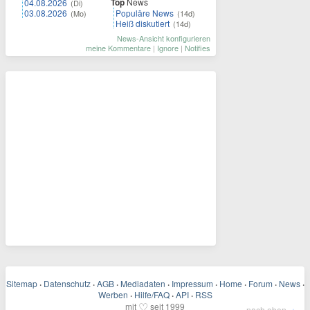
Top
News
04.08.2026
(Di)
03.08.2026
Populäre News
(Mo)
(14d)
Heiß diskutiert
(14d)
News-Ansicht konfigurieren
meine Kommentare
|
Ignore
|
Notifies
Sitemap
·
Datenschutz
·
AGB
·
Mediadaten
·
Impressum
·
Home
·
Forum
·
News
·
Werben
·
Hilfe/FAQ
·
API
·
RSS
♡
mit
seit 1999
nach oben