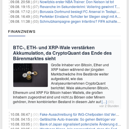
09.08. 20:58 |
(01)
Nowitzkis erster NBA-Trainer: Don Nelson ist tot
09.08. 19:15 |
(07)
Revanche im Sekundenkrimi: Vollering gewinnt Tour
09.08. 17:12 |
(01)
Borussia Dortmund besiegt FC Arsenal in Testspiel mit 3:2
09.08. 16:49 |
(03)
Perfekter Einstand: Torhüter ter Stegen siegt mit Ajax
09.08. 11:38 |
(03)
Schmutzkampagne gegen Infantino? FIFA schaltet auf Angriff
FINANZNEWS
BTC-, ETH- und XRP-Wale verstärken
Akkumulation, da CryptoQuant das Ende des
Bärenmarktes sieht
Große Inhaber von Bitcoin, Ether und
XRP haben während der jüngsten
Marktschwäche ihre Bestände weiter
aufgestockt, wie das
Analyseunternehmen CryptoQuant
berichtet. Wale akkumulieren Bitcoin,
Ethereum und XRP Für Bitcoin haben Wallets, die großen
Inhabern zugeordnet sind und nicht zu Börsen oder Minern
gehören, ihren kombinierten Bestand in diesem Jahr auf
[…]
(00)
vor 2 Stunden
10.08. 06:47 |
(00)
Fake-Ausschreibung für ING-Chefposten löst Verwirrung aus
10.08. 04:15 |
(00)
Gefälschte Auto-Inserate: So gehen Betrüger vor
10.08. 03:05 |
(00)
Bank of Japan signalisiert potenzielle Änderung der Zinspolitik angesichts von Inflationsbedenken
10.08. 03:05 |
(00)
Westpacs Illiana Jain prognostiziert, dass die Fed die Zinssätze nach dem Arbeitsmarktbericht stabil halten wird