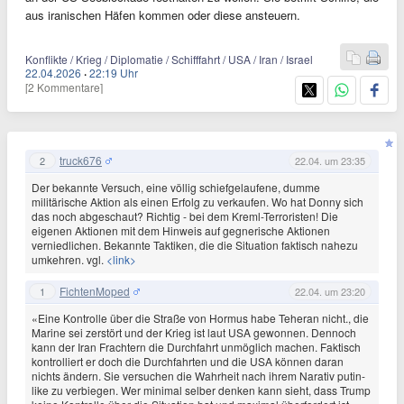
aus iranischen Häfen kommen oder diese ansteuern.
Konflikte / Krieg / Diplomatie / Schifffahrt / USA / Iran / Israel
22.04.2026
·
22:19 Uhr
[2 Kommentare]
truck676
2
22.04. um 23:35
Der bekannte Versuch, eine völlig schiefgelaufene, dumme
militärische Aktion als einen Erfolg zu verkaufen. Wo hat Donny sich
das noch abgeschaut? Richtig - bei dem Kreml-Terroristen! Die
eigenen Aktionen mit dem Hinweis auf gegnerische Aktionen
verniedlichen. Bekannte Taktiken, die die Situation faktisch nahezu
umkehren. vgl.
<link>
FichtenMoped
1
22.04. um 23:20
«Eine Kontrolle über die Straße von Hormus habe Teheran nicht., die
Marine sei zerstört und der Krieg ist laut USA gewonnen. Dennoch
kann der Iran Frachtern die Durchfahrt unmöglich machen. Faktisch
kontrolliert er doch die Durchfahrten und die USA können daran
nichts ändern. Sie versuchen die Wahrheit nach ihrem Narativ putin-
like zu verbiegen. Wer minimal selber denken kann sieht, dass Trump