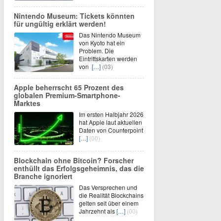
Nintendo Museum: Tickets könnten
für ungültig erklärt werden!
Das Nintendo Museum
von Kyoto hat ein
Problem. Die
Eintrittskarten werden
von
[…]
(03)
Apple beherrscht 65 Prozent des
globalen Premium-Smartphone-
Marktes
Im ersten Halbjahr 2026
hat Apple laut aktuellen
Daten von Counterpoint
[…]
(00)
Blockchain ohne Bitcoin? Forscher
enthüllt das Erfolgsgeheimnis, das die
Branche ignoriert
Das Versprechen und
die Realität Blockchains
gelten seit über einem
Jahrzehnt als
[…]
(00)