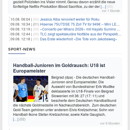
gezielt Polizisten ins Visier nimmt. Genau davon erzählt die neue
fünfteilige Netflix-Produktion Blood Sacrifice, zu der der
[…]
(00)
vor 1 Stunde
10.08. 06:04 |
(00)
Jessica Alba renoviert weiter für Roku
09.08. 16:34 |
(01)
Hisense 75U7DSE 75 Zoll TV für 949€ – Mini LED, 144Hz, 2026
09.08. 13:19 |
(00)
«Concerto per Milano 2026» mit Hayato Sumino kommt zu arte
09.08. 12:44 |
(00)
TLC zeigt spektakuläre Notfälle aus der Perspektive der Patienten
09.08. 12:18 |
(00)
Das Erste wiederholt «Die Tote vom Jakobsweg»
SPORT-NEWS
Handball-Junioren im Goldrausch: U18 ist
Europameister
Belgrad (dpa) - Die deutschen Handball-
Junioren sind Europameister. Die
Auswahl von Bundestrainer Erik Wudtke
deklassierte im U18-Finale von Belgrad
Slowenien mit 36: 27 (17: 11) und
bescherte dem Deutschen Handballbund
die nächste Goldmedaille im Nachwuchsbereich. Zum deutschen
Gold-Team gehören unter anderem Elvis Kretzschmar, Sohn von
Handball-Ikone Stefan Kretzschmar, sowie Kalle Gaugisch,
[…]
(02)
vor 9 Stunden