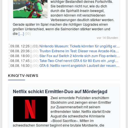
wichtiger Bestandteil deines Fortschritts.
Sie bestimmen nicht nur, wie du dich
durch die Spirhalit-Inseln bewegst,
sondern können mit verschiedenen
Verbesserungen deutlich stärker werden.
Gerade später im Spiel machen die richtigen Upgrades einen
großen Unterschied, wenn die Salmoniden stärker werden und
die
[…]
(00)
vor 14 Stunden
09.08. 12:26 |
(03)
Nintendo Museum: Tickets könnten für ungültig erklärt werden!
08.08. 20:36 |
(00)
Truxton Extreme im Test: Dieser neue Arcade-Klassiker verzeiht dir gar nichts
08.08. 18:00 |
(00)
Star Fox auf Switch 2 könnte sich zum Flop entwickeln
08.08. 17:45 |
(00)
Take-Two-Chef nennt GTA 6 für 80 Euro ein „unglaubliches Schnäppchen“
08.08. 16:30 |
(00)
GTA 6: Netflix nennt angeblich Laufzeit der neuen Gameplay-Präsentation
KINO/TV-NEWS
Netflix schickt Ermittler-Duo auf Mörderjagd
Zwei ermordete Polizisten erschüttern
Stockholm und zwingen einen Ermittler
zur Zusammenarbeit mit seinem
entfremdeten Vater. Netflix startet Ende
August die schwedische Krimiserie
«Blood Sacrifice». Mitten im
schwedischen Sommer beginnt eine brutale Mordserie, die