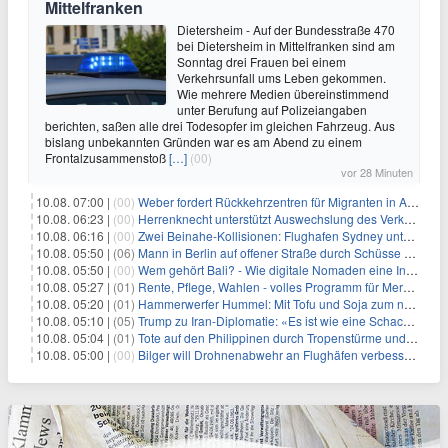
Mittelfranken
Dietersheim - Auf der Bundesstraße 470
bei Dietersheim in Mittelfranken sind am
Sonntag drei Frauen bei einem
Verkehrsunfall ums Leben gekommen.
Wie mehrere Medien übereinstimmend
unter Berufung auf Polizeiangaben
berichten, saßen alle drei Todesopfer im gleichen Fahrzeug. Aus
bislang unbekannten Gründen war es am Abend zu einem
Frontalzusammenstoß
[…]
(00)
vor 28 Minuten
10.08. 07:00 |
(00)
Weber fordert Rückkehrzentren für Migranten in Afrika
10.08. 06:23 |
(00)
Herrenknecht unterstützt Auswechslung des Verkehrsministers
10.08. 06:16 |
(00)
Zwei Beinahe-Kollisionen: Flughafen Sydney unter Druck
10.08. 05:50 |
(06)
Mann in Berlin auf offener Straße durch Schüsse getötet
10.08. 05:50 |
(00)
Wem gehört Bali? - Wie digitale Nomaden eine Insel verändern
10.08. 05:27 |
(01)
Rente, Pflege, Wahlen - volles Programm für Merz im Herbst
10.08. 05:20 |
(01)
Hammerwerfer Hummel: Mit Tofu und Soja zum nächsten Coup?
10.08. 05:10 |
(05)
Trump zu Iran-Diplomatie: «Es ist wie eine Schachpartie»
10.08. 05:04 |
(01)
Tote auf den Philippinen durch Tropenstürme und Monsun
10.08. 05:00 |
(00)
Bilger will Drohnenabwehr an Flughäfen verbessern