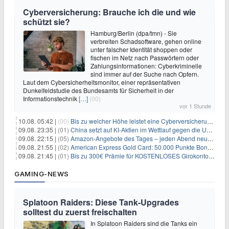
Cyberversicherung: Brauche ich die und wie
schützt sie?
Hamburg/Berlin (dpa/tmn) - Sie
verbreiten Schadsoftware, gehen online
unter falscher Identität shoppen oder
fischen im Netz nach Passwörtern oder
Zahlungsinformationen: Cyberkriminelle
sind immer auf der Suche nach Opfern.
Laut dem Cybersicherheitsmonitor, einer repräsentativen
Dunkelfeldstudie des Bundesamts für Sicherheit in der
Informationstechnik
[…]
(00)
vor 1 Stunde
10.08. 05:42 |
(00)
Bis zu welcher Höhe leistet eine Cyberversicherung?
09.08. 23:35 |
(01)
China setzt auf KI-Aktien im Wettlauf gegen die USA um Chip- und Technologiedominanz
09.08. 22:15 |
(05)
Amazon-Angebote des Tages – jeden Abend neue Deals zum Stöbern
09.08. 21:55 |
(02)
American Express Gold Card: 50.000 Punkte Bonus + Metall-Kreditkarte
09.08. 21:45 |
(01)
Bis zu 300€ Prämie für KOSTENLOSES Girokonto bei der Santander – 50€ schon nach 1 Woche!
GAMING-NEWS
Splatoon Raiders: Diese Tank-Upgrades
solltest du zuerst freischalten
In Splatoon Raiders sind die Tanks ein