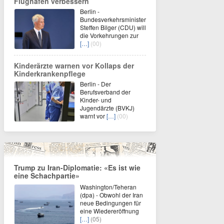
Flughäfen verbessern
Berlin -
Bundesverkehrsminister
Steffen Bilger (CDU) will
die Vorkehrungen zur
[…]
(00)
Kinderärzte warnen vor Kollaps der
Kinderkrankenpflege
Berlin - Der
Berufsverband der
Kinder- und
Jugendärzte (BVKJ)
warnt vor
[…]
(00)
Trump zu Iran-Diplomatie: «Es ist wie
eine Schachpartie»
Washington/Teheran
(dpa) - Obwohl der Iran
neue Bedingungen für
eine Wiedereröffnung
[…]
(05)