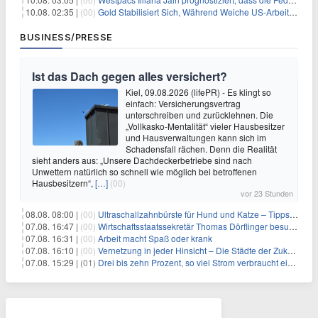
10.08. 02:35 |
(00)
Gold Stabilisiert Sich, Während Weiche US-Arbeitsmarktdaten Zinsängste Lindern
BUSINESS/PRESSE
Ist das Dach gegen alles versichert?
Kiel, 09.08.2026 (lifePR) - Es klingt so
einfach: Versicherungsvertrag
unterschreiben und zurücklehnen. Die
„Vollkasko-Mentalität“ vieler Hausbesitzer
und Hausverwaltungen kann sich im
Schadensfall rächen. Denn die Realität
sieht anders aus: „Unsere Dachdeckerbetriebe sind nach
Unwettern natürlich so schnell wie möglich bei betroffenen
Hausbesitzern“,
[…]
(00)
vor 23 Stunden
08.08. 08:00 |
(00)
Ultraschallzahnbürste für Hund und Katze – Tipps zur erfolgreichen Eingewöhnung
07.08. 16:47 |
(00)
Wirtschaftsstaatssekretär Thomas Dörflinger besucht Handwerksbetrieb im Kammerbezirk Freiburg
07.08. 16:31 |
(00)
Arbeit macht Spaß oder krank
07.08. 16:10 |
(00)
Vernetzung in jeder Hinsicht – Die Städte der Zukunft sind grün-blau
07.08. 15:29 |
(01)
Drei bis zehn Prozent, so viel Strom verbraucht ein Aufzug im Gebäude