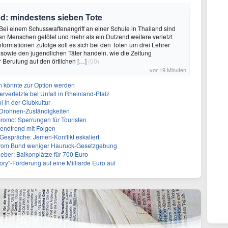
nd: mindestens sieben Tote
Bei einem Schusswaffenangriff an einer Schule in Thailand sind
n Menschen getötet und mehr als ein Dutzend weitere verletzt
nformationen zufolge soll es sich bei den Toten um drei Lehrer
 sowie den jugendlichen Täter handeln, wie die Zeitung
 Berufung auf den örtlichen
[…]
(00)
vor 19 Minuten
n könnte zur Option werden
rverletzte bei Unfall in Rheinland-Pfalz
ol in der Clubkultur
t Drohnen-Zuständigkeiten
omo: Sperrungen für Touristen
gendtrend mit Folgen
Gespräche: Jemen-Konflikt eskaliert
vom Bund weniger Hauruck-Gesetzgebung
ieber: Balkonplätze für 700 Euro
ory"-Förderung auf eine Milliarde Euro auf