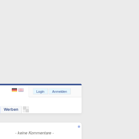
Login
Anmelden
Werben
- keine Kommentare -