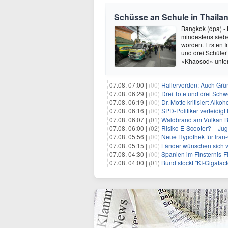
Schüsse an Schule in Thaila
Bangkok (dpa) - 
mindestens siebe
worden. Ersten I
und drei Schüler
«Khaosod» unter
07.08. 07:00 |
(00)
Hallervorden: Auch Grü
07.08. 06:29 |
(00)
Drei Tote und drei Schwe
07.08. 06:19 |
(00)
Dr. Motte kritisiert Alkoh
07.08. 06:16 |
(00)
SPD-Politiker verteidig
07.08. 06:07 |
(01)
Waldbrand am Vulkan Br
07.08. 06:00 |
(02)
Risiko E-Scooter? – Ju
07.08. 05:56 |
(00)
Neue Hypothek für Iran-
07.08. 05:15 |
(00)
Länder wünschen sich 
07.08. 04:30 |
(00)
Spanien im Finsternis-F
07.08. 04:00 |
(01)
Bund stockt "KI-Gigafact