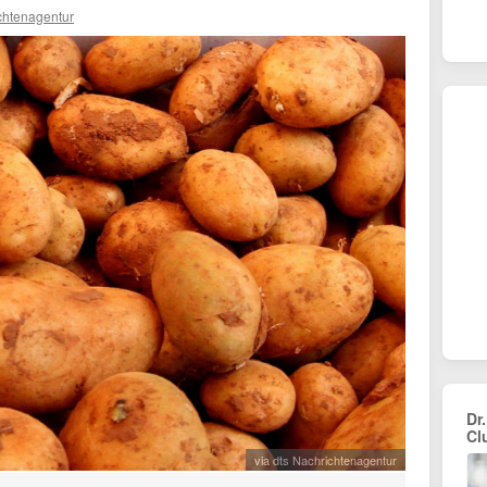
chtenagentur
Dr.
Cl
via dts Nachrichtenagentur