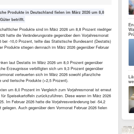
liche Produkte in Deutschland fielen im März 2026 um 8,8
üter betrifft.
En
chaftlicher Produkte sind im März 2026 um 8,8 Prozent niedriger
Wa
Pr
026 hatte die Veränderungsrate gegenüber dem Vorjahresmonat
 bei -10,0 Prozent, teilte das Statistische Bundesamt (Destatis)
icher Produkte stiegen demnach im März 2026 gegenüber Februar
anken laut Destatis im März 2026 um 8,0 Prozent gegenüber
sche Erzeugnisse verbilligten sich um 9,3 Prozent gegenüber
rmonat verteuerten sich im März 2026 sowohl pflanzliche
Lä
 und tierische Produkte (+2,5 Prozent).
we
kten um 8,0 Prozent im Vergleich zum Vorjahresmonat ist erneut
 für Speisekartoffeln zurückzuführen. Diese waren im März 2026
25. Im Februar 2026 hatte die Vorjahresveränderung bei -54,2
nt gelegen. Auch gegenüber dem Vormonat Februar 2026 fielen