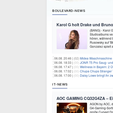
BOULEVARD-NEWS
Karol G holt Drake und Bruno
(BANG) - Karol G 
Studioalbums ver
hören, während B
Rusowsky auf 'Bb
Gonzalez spielt
06.08. 20:46 |
(02)
Midea Waschmaschine 8
06.08. 18:33 |
(00)
JONR T5 Pro Saug- und 
06.08. 17:47 |
(00)
Wellness in Bayern: 2 Über
06.08. 17:02 |
(00)
Chupa Chups Stranger T
06.08. 17:00 |
(00)
Daisy Lowe bringt ihr zw
IT-NEWS
AOC GAMING CQ32G4ZA – Ein M
AGON by AOC, die
G4-Gaming-Sort
große Curved Dis