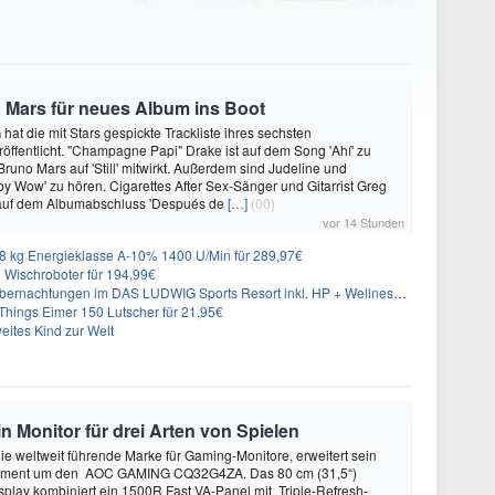
 Mars für neues Album ins Boot
hat die mit Stars gespickte Trackliste ihres sechsten
öffentlicht. "Champagne Papi" Drake ist auf dem Song 'Ahí' zu
runo Mars auf 'Still' mitwirkt. Außerdem sind Judeline und
y Wow' zu hören. Cigarettes After Sex-Sänger und Gitarrist Greg
 auf dem Albumabschluss 'Después de
[…]
(00)
vor 14 Stunden
 kg Energieklasse A-10% 1400 U/Min für 289,97€
Wischroboter für 194,99€
nachtungen im DAS LUDWIG Sports Resort inkl. HP + Wellness ab 174€ p.P.
hings Eimer 150 Lutscher für 21,95€
eites Kind zur Welt
onitor für drei Arten von Spielen
 weltweit führende Marke für Gaming-Monitore, erweitert sein
iment um den AOC GAMING CQ32G4ZA. Das 80 cm (31,5“)
play kombiniert ein 1500R Fast VA-Panel mit Triple-Refresh-