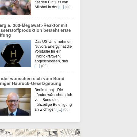
hat den Einfluss von
Alkohol in der
[…]
(00)
ergie: 300-Megawatt-Reaktor mit
sserstoffproduktion besteht erste
üfung
Das US-Unternehmen
Nuvora Energy hat die
Vorstudie für ein
Hybridkraftwerk
abgeschlossen, das
[…]
(02)
nder wünschen sich vom Bund
niger Hauruck-Gesetzgebung
Berlin (dpa) - Die
Länder wünschen sich
vom Bund eine
frühzeitige Beteiligung
an wichtigen
[…]
(00)