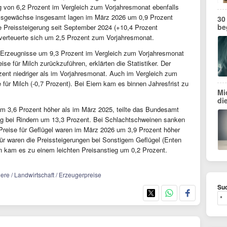
 von 6,2 Prozent im Vergleich zum Vorjahresmonat ebenfalls
ndelsgewächse insgesamt lagen im März 2026 um 0,9 Prozent
30
be
ste Preissteigerung seit September 2024 (+10,4 Prozent
erteuerte sich um 2,5 Prozent zum Vorjahresmonat.
he Erzeugnisse um 9,3 Prozent im Vergleich zum Vorjahresmonat
se für Milch zurückzuführen, erklärten die Statistiker. Der
zent niedriger als im Vorjahresmonat. Auch im Vergleich zum
für Milch (-0,7 Prozent). Bei Eiern kam es binnen Jahresfrist zu
Mi
di
um 3,6 Prozent höher als im März 2025, teilte das Bundesamt
ieg bei Rindern um 13,3 Prozent. Bei Schlachtschweinen sanken
Preise für Geflügel waren im März 2026 um 3,9 Prozent höher
ür waren die Preissteigerungen bei Sonstigem Geflügel (Enten
 kam es zu einem leichten Preisanstieg um 0,2 Prozent.
iere / Landwirtschaft / Erzeugerpreise
Suc