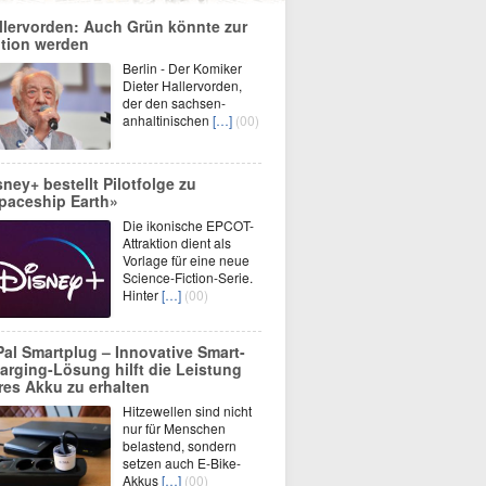
llervorden: Auch Grün könnte zur
tion werden
Berlin - Der Komiker
Dieter Hallervorden,
der den sachsen-
anhaltinischen
[…]
(00)
sney+ bestellt Pilotfolge zu
paceship Earth»
Die ikonische EPCOT-
Attraktion dient als
Vorlage für eine neue
Science-Fiction-Serie.
Hinter
[…]
(00)
Pal Smartplug – Innovative Smart-
arging-Lösung hilft die Leistung
res Akku zu erhalten
Hitzewellen sind nicht
nur für Menschen
belastend, sondern
setzen auch E-Bike-
Akkus
[…]
(00)