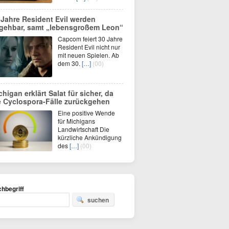
 Jahre Resident Evil werden
gehbar, samt „lebensgroßem Leon“
Capcom feiert 30 Jahre
Resident Evil nicht nur
mit neuen Spielen. Ab
dem 30.
[…]
(00)
chigan erklärt Salat für sicher, da
e Cyclospora-Fälle zurückgehen
Eine positive Wende
für Michigans
Landwirtschaft Die
kürzliche Ankündigung
des
[…]
(00)
hbegriff
suchen