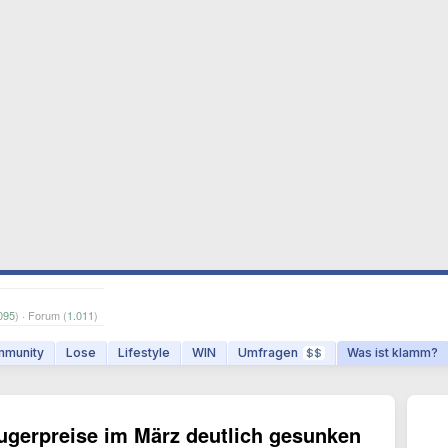
095
) · Forum (
1.011
)
munity
Lose
Lifestyle
WIN
Umfragen
Was ist klamm?
$$
ugerpreise im März deutlich gesunken