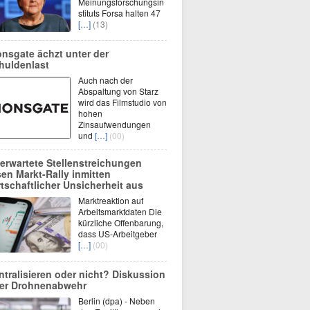
Meinungsforschungsin
stituts Forsa halten 47
[…]
(13)
onsgate ächzt unter der
huldenlast
Auch nach der
Abspaltung von Starz
wird das Filmstudio von
hohen
Zinsaufwendungen
und
[…]
(00)
erwartete Stellenstreichungen
sen Markt-Rally inmitten
rtschaftlicher Unsicherheit aus
Marktreaktion auf
Arbeitsmarktdaten Die
kürzliche Offenbarung,
dass US-Arbeitgeber
[…]
(00)
ntralisieren oder nicht? Diskussion
er Drohnenabwehr
Berlin (dpa) - Neben