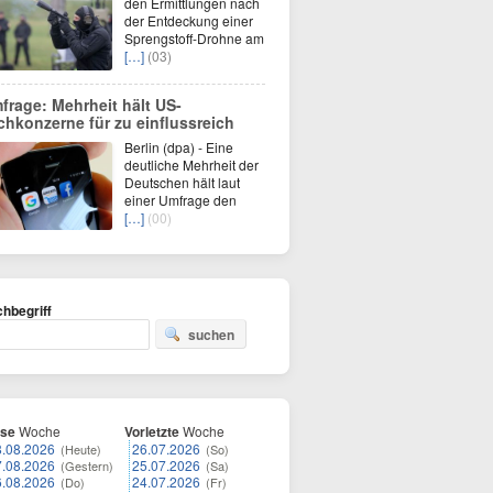
den Ermittlungen nach
der Entdeckung einer
Sprengstoff-Drohne am
[…]
(03)
frage: Mehrheit hält US-
chkonzerne für zu einflussreich
Berlin (dpa) - Eine
deutliche Mehrheit der
Deutschen hält laut
einer Umfrage den
[…]
(00)
hbegriff
suchen
ese
Woche
Vorletzte
Woche
8.08.2026
26.07.2026
(Heute)
(So)
7.08.2026
25.07.2026
(Gestern)
(Sa)
6.08.2026
24.07.2026
(Do)
(Fr)