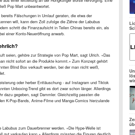
ie aus einer Mitteilung an der Hongkonger Börse hervorging. Eine
ließ Pop Mart unbeantwortet.
eß bereits Fälschungen in Umlauf geraten, die etwa der
kennen will, kann dem Zoll zufolge die Zähne der Labubus
Li
em schritt die Finanzaufsicht in Teilen Chinas bereits ein, als
Sc
ei einer Konto-Neueröffnung anwarb.
ehrlich?
ft seien, gehöre zur Strategie von Pop Mart, sagt Ulrich. «Das
man nicht sofort an die Produkte kommt.» Zum Konzept gehört
nnten Blind Box verkauft werden, bei der man nicht weiß,
Un
det.
lö
wi
isterung oder herber Enttäuschung - auf Instagram und Tiktok
nten Unboxing-Trend gibt es dort zwar schon länger. Allerdings
r dazu gegeben, sagt Dammler. Gleichzeitig passten die
 den K-Pop-Bands, Anime-Filme und Manga-Comics hierzulande
Ze
üb
ie Labubus zum Dauerbrenner werden. «Die Hype-Welle ist
ll gut verkaufen kann.» Allerdings müssten die Figuren deutlich