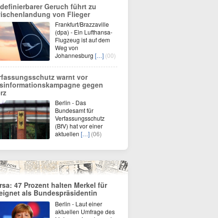
definierbarer Geruch führt zu
ischenlandung von Flieger
Frankfurt/Brazzaville
(dpa) - Ein Lufthansa-
Flugzeug ist auf dem
Weg von
Johannesburg
[…]
(00)
rfassungsschutz warnt vor
sinformationskampagne gegen
rz
Berlin - Das
Bundesamt für
Verfassungsschutz
(BfV) hat vor einer
aktuellen
[…]
(06)
rsa: 47 Prozent halten Merkel für
eignet als Bundespräsidentin
Berlin - Laut einer
aktuellen Umfrage des