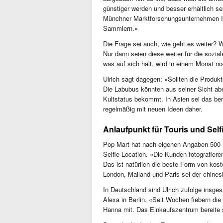
günstiger werden und besser erhältlich s
Münchner Marktforschungsunternehmen Ico
Sammlern.»
Die Frage sei auch, wie geht es weiter? 
Nur dann seien diese weiter für die sozia
was auf sich hält, wird in einem Monat 
Ulrich sagt dagegen: «Sollten die Produkt
Die Labubus könnten aus seiner Sicht abe
Kultstatus bekommt. In Asien sei das be
regelmäßig mit neuen Ideen daher.
Anlaufpunkt für Touris und Self
Pop Mart hat nach eigenen Angaben 500 Lä
Selfie-Location. «Die Kunden fotografier
Das ist natürlich die beste Form von kos
London, Mailand und Paris sei der chines
In Deutschland sind Ulrich zufolge insge
Alexa in Berlin. «Seit Wochen fiebern di
Hanna mit. Das Einkaufszentrum bereite 