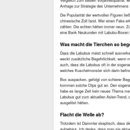
Vergleich zum selben Vorjahresquartal, w
Anfrage zur Strategie des Unternehmens 
Die Popularität der wertvollen Figuren li
chinesische Zoll fand. Wer einen Fake er
zählen: Die echten hätten immer neun. Zud
eine Bank Neukunden mit Labubu-Boxen b
Was macht die Tierchen so beg
Dass die Labubus meist schnell ausverkau
weckt zusätzliche Begehrlichkeit, wenn 
auch, dass die Labubus oft in der sogena
welches Kuschelmonster sich darin befin
Box auspacken, gefolgt von schierer Bege
kommen solche Clips gut an. Den sogenan
habe es lange Zeit kein neues Thema meh
Labubus gut zum aktuellen Asien-Trend,
ausgelöst hätten.
Flacht die Welle ab?
Trotzdem ist Dammler skeptisch, dass d
aufgebaut. Ich denke, dass man sie aktue