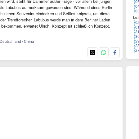
n wird, steht für Dammler außer Frage - vor allem bei jungen
0
0
f die Labubus aufmerksam geworden sind. Während eines Berlin-
0
öhnlichen Souvenirs eindecken und Selfies knipsen, um diese
Let
der Trendforscher. Labubus werde man in dem Berliner Laden
0
t bekommen, erwartet Ulrich. Konzept ist schließlich Konzept.
0
3
3
2
/ Deutschland / China
2
2