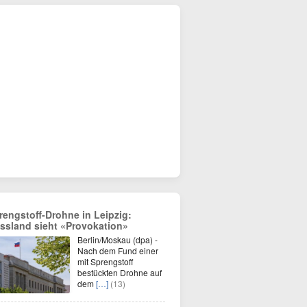
rengstoff-Drohne in Leipzig:
ssland sieht «Provokation»
Berlin/Moskau (dpa) -
Nach dem Fund einer
mit Sprengstoff
bestückten Drohne auf
dem
[…]
(13)