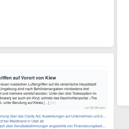
riffen auf Vorort von Kiew
 neuen russischen Luftangriffen auf die ukrainische Hauptstadt
 Umgebung sind nach Behördenangaben mindestens drei
 und mehrere verletzt worden. Unter den drei Todesopfern im
 Browary sei auch ein Kind, schrieb das Nachrichtenportal «The
t» unter Berufung auf Kiews
[…]
(00)
vor 56 Minuten
ber das Clarity Act: Auswirkungen auf Unternehmen und das Vertrauen der Investoren
zt bei Waldbrand in Utah ab
sch über Senatsabstimmungen angesichts von Finanzierungsbedenken