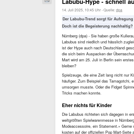
Labubu-Hype - schnell au
14. Juli 2025, 10:45 Uhr
·
Quelle:
dpa
Der Labubu-Trend sorgt für Aufregung
Doch ist die Begeisterung nachhaltig?
Nürnberg (dpa) - Sie haben große Kullera
Labubus sind niedlich und hässlich zuglei
ist der Hype auch nach Deutschland gesch
die sich beim Auspacken der Überraschun
Mart wird am 25. Juli in Berlin sein erst
bleiben?
Spielzeuge, die eine Zeit lang nicht nur
häufiger. Zum Beispiel das Tamagotchi, e
umsorgen musste. Oder die Fidget Spinner
Tricks machen konnte.
Eher nichts für Kinder
Die Labubus richteten sich dagegen in ers
weltgrößten Spielwarenmesse in Nürnberg
Modeaccessoire, ein Statement.» Gerne w
kosten auf der offiziellen Pop Mart-Seite