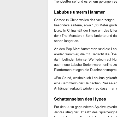
Trendsetter sei und es einem gelungen se
Labubus unterm Hammer
Gerade in China wollen das viele zeigen: I
besonders seltene, etwa 1,30 Meter groß
Euro. In China hält der Hype um das Elf
der «The Monsters»-Serie kreierte und da
schon länger an.
An den Pop-Mart-Automaten sind die Labu
wieder Sammler, die mit Bedacht die Übe
darin befinden könnte. Wer jedoch auf Num
auch neue Labubu-Serien waren online zu
Plattformen stiegen die Durchschnittsprei
«Ein Grund, weshalb ich Labubus gekauft h
eine Sammlerin der Deutschen Presse-Agen
Anhänger verkauft würden, so dass man s
Schattenseiten des Hypes
Für den 2010 gegründeten Spielzeugverkä
Jahres stieg der Umsatz des Spielzeugh