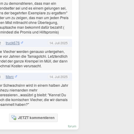
m zu demonstrieren, dass man ein
endsetter sei und es einem gelungen sei,
ns der begehrten Exemplare zu ergattern"
er um zu zeigen, das man um jeden Preis
len Mist mitmacht ohne Überlegung,
uptsache man bekommt dafür bezahlt (
mindest die Promis und Hilfspromis)
truck676
2
14. Juli 2025
e Viecher werden genauso untergehen,
e vor Jahren die Tamagotchi. Letztendlich
ndet der ganze Krempel im Müll, der dann
chmal Kosten verursacht.
Marc
1
14. Juli 2025
r Schwachsinn wird in einem halben Jahr
ahezu niemanden mehr
teressieren...wasübri g bleibt: "Kennst Du
ch die komischen Viecher, die wir damals
esammelt haben?"
JETZT kommentieren
forum