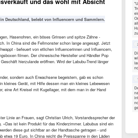
sverkauft und das wohl mit Absicht
"U
Tr
ei
Od
 in Deutschland, belebt von Influencern und Sammlern.
al
Ha
zu
ugen, Hasenohren, ein böses Grinsen und spitze Zähne -
ch. In China sind die Fellmonster schon lange angesagt. Jetzt
wappt - befeuert von etlichen Influencerinnen und Influencern,
Di
gsboxen filmen. Der chinesische Hersteller und Händler Pop
wi
es Geschäft hierzulande eröffnen. Wird der Labubu-Trend länger
la
no
 Kinder, sondern auch Erwachsene begeistern, gab es schon
in kleines Gerät, mit Hilfe dessen man ein kleines Lebewesen
De
, eine Art Kreisel mit Kugellager, mit dem man in der Hand
n
in
no
g
ter Linie an Frauen, sagt Christian Ulrich, Vorstandssprecher der
. «Das ist kein Produkt für das Kinderzimmer. Labubus sind ein
erden diese gut sichtbar an der Handtasche getragen - und
 ab etwa 19 Euro. In China reicht die Preisspanne in den Läden