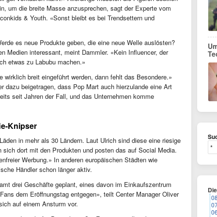
ein, um die breite Masse anzusprechen, sagt der Experte vom
nkids & Youth. «Sonst bleibt es bei Trendsettern und
Werde es neue Produkte geben, die eine neue Welle auslösten?
Um
len Medien interessant, meint Dammler. «Kein Influencer, der
Te
noch etwas zu Labubu machen.»
e wirklich breit eingeführt werden, dann fehlt das Besondere.»
r dazu beigetragen, dass Pop Mart auch hierzulande eine Art
reits seit Jahren der Fall, und das Unternehmen komme
ie-Knipser
Suc
den in mehr als 30 Ländern. Laut Ulrich sind diese eine riesige
en sich dort mit den Produkten und posten das auf Social Media.
tenfreier Werbung.» In anderen europäischen Städten wie
ische Händler schon länger aktiv.
samt drei Geschäfte geplant, eines davon im Einkaufszentrum
Di
e Fans dem Eröffnungstag entgegen», teilt Center Manager Oliver
0
sich auf einem Ansturm vor.
0
0