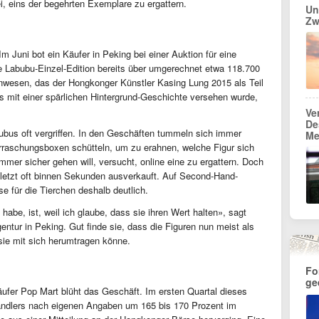
i, eins der begehrten Exemplare zu ergattern.
Un
Zw
m Juni bot ein Käufer in Peking bei einer Auktion für eine
e Labubu-Einzel-Edition bereits über umgerechnet etwa 118.700
enwesen, das der Hongkonger Künstler Kasing Lung 2015 als Teil
s mit einer spärlichen Hintergrund-Geschichte versehen wurde,
Ve
De
bus oft vergriffen. In den Geschäften tummeln sich immer
Me
rraschungsboxen schütteln, um zu erahnen, welche Figur sich
mer sicher gehen will, versucht, online eine zu ergattern. Doch
letzt oft binnen Sekunden ausverkauft. Auf Second-Hand-
se für die Tierchen deshalb deutlich.
abe, ist, weil ich glaube, dass sie ihren Wert halten», sagt
tur in Peking. Gut finde sie, dass die Figuren nun meist als
ie mit sich herumtragen könne.
Fo
ge
ufer Pop Mart blüht das Geschäft. Im ersten Quartal dieses
ändlers nach eigenen Angaben um 165 bis 170 Prozent im