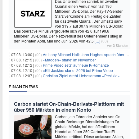
Das Unternehmen schrieb im zweiten
Quartal einen Verlust von fast 190
Millionen US-Dollar. Der Pay-TV-Sender
Starz verkündete am Freitag die Zahlen
für das zweite Quartal. Der Umsatz sank
von 319,7 auf 307,9 Millionen US-Dollar.
Das operative Minus vergrößerte sich von 42,6 auf 190,6
Millionen US-Dollar. Der Nettoverlust des Unternehmens stieg in
den Monaten April, Mai und Juni 2026 von 42,5
[…]
(00)
vor 3 Stunden
07.08. 13:00 |
(00)
Anthony Michael Hall: John Hughes sprach über eine Fortsetzung von 'The Breakfast Club'
07.08. 12:15 |
(00)
«Madden» startet im November
07.08. 12:12 |
(00)
Prime Video setzt auf neue K-Romanze
07.08. 12:10 |
(00)
«Kill Jackie» startet 2026 bei Prime Video
07.08. 12:07 |
(00)
Christian Zipfel dreht Liebesdrama «Pestizid»
FINANZNEWS
Carbon startet On-Chain-Derivate-Plattform mit
über 950 Märkten in einem Konto
Carbon, ein führender Anbieter von On-
Chain-Brokerage-Dienstleistungen für
globale Märkte, hat den öffentlichen
Handel auf über 250 Carbon TradFi-
Märkten eröffnet. Diese umfassen Aktien,