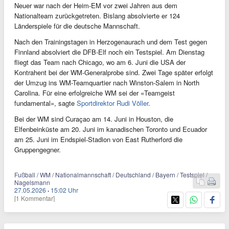
Neuer war nach der Heim-EM vor zwei Jahren aus dem
Nationalteam zurückgetreten. Bislang absolvierte er 124
Länderspiele für die deutsche Mannschaft.
Nach den Trainingstagen in Herzogenaurach und dem Test gegen
Finnland absolviert die DFB-Elf noch ein Testspiel. Am Dienstag
fliegt das Team nach Chicago, wo am 6. Juni die USA der
Kontrahent bei der WM-Generalprobe sind. Zwei Tage später erfolgt
der Umzug ins WM-Teamquartier nach Winston-Salem in North
Carolina. Für eine erfolgreiche WM sei der «Teamgeist
fundamental», sagte
Sportdirektor Rudi Völler
.
Bei der WM sind Curaçao am 14. Juni in Houston, die
Elfenbeinküste am 20. Juni im kanadischen Toronto und Ecuador
am 25. Juni im Endspiel-Stadion von East Rutherford die
Gruppengegner.
Fußball / WM / Nationalmannschaft / Deutschland / Bayern / Testspiel /
Nagelsmann
27.05.2026
·
15:02 Uhr
[1 Kommentar]