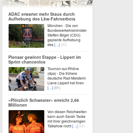
ADAC erwartet mehr Staus durch
Aufhebung des Lkw-Fahrverbots
München - Die von
Bundesverkehrsminister
Steffen Bilger (CDU)
geplante Aufhebung
des
[…]
(00)
Pienaar gewinnt Etappe - Lippert im
Sprint chancenlos
Tournon-sur-Rhône
(dpa) - Die frühere
deutsche Rad-Meisterin
Liane Lippert hat ihren
[…]
(01)
«Plötzlich Schwester» erreicht 2,66
Millionen
Von diesen Reichweiten
kann auch Sarah Tacke
mit ihrer gleichnamigen
Talkshow nicht
[…]
(00)