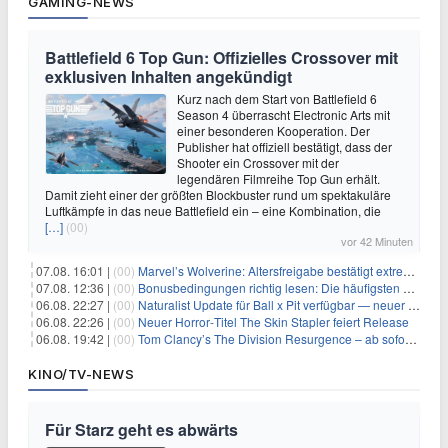
GAMING-NEWS
Battlefield 6 Top Gun: Offizielles Crossover mit
exklusiven Inhalten angekündigt
Kurz nach dem Start von Battlefield 6
Season 4 überrascht Electronic Arts mit
einer besonderen Kooperation. Der
Publisher hat offiziell bestätigt, dass der
Shooter ein Crossover mit der
legendären Filmreihe Top Gun erhält.
Damit zieht einer der größten Blockbuster rund um spektakuläre
Luftkämpfe in das neue Battlefield ein – eine Kombination, die
[…]
(00)
vor 42 Minuten
07.08. 16:01 |
(00)
Marvel’s Wolverine: Altersfreigabe bestätigt extreme Gewalt und düstere Szenen
07.08. 12:36 |
(00)
Bonusbedingungen richtig lesen: Die häufigsten Stolperfallen
06.08. 22:27 |
(00)
Naturalist Update für Ball x Pit verfügbar — neuer Content auf allen Plattformen
06.08. 22:26 |
(00)
Neuer Horror‑Titel The Skin Stapler feiert Release
06.08. 19:42 |
(00)
Tom Clancy’s The Division Resurgence – ab sofort für euch verfügbar
KINO/TV-NEWS
Für Starz geht es abwärts