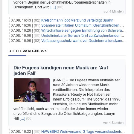
vor dem Beginn der Leichtathletik-Europameisterschaften in
Birmingham. Dort wird
[…]
(00)
vor 4 Minuten
07.08. 16:43 |
(02)
Kretschmann lobt Merz und verteidigt Spahn
07.08. 16:36 |
(01)
Spanien stellt Italien Ultimatum: Grenzkontrollen beenden
07.08. 16:26 |
(03)
Wirtschaftsweiser gegen Einführung von Schwerarbeiter-Rente
07.08. 16:06 |
(00)
Undefinierbarer Geruch führt zu Zwischenlandung von Flieger
07.08. 16:06 |
(02)
Verfassungsschutz warnt vor Desinformationskampagne gegen Merz
BOULEVARD-NEWS
Die Fugees kündigen neue Musik an: 'Auf
jeden Fall'
(BANG) - Die Fugees wollen erstmals seit
rund 30 Jahren wieder neue Musik
veröffentlichen. Die Interpreten des
Klassikers 'Ready or Not' haben seit
ihrem Erfolgsalbum 'The Score', das 1996
erschien, kein neues Studioalbum mehr
veröffentlicht, auch wenn im Laufe der Jahre immer wieder
unveröffentlichte Songs an die Öffentlichkeit gelangten. Lauryn
Hill
[…]
(00)
vor 4 Stunden
07.08. 16:22 |
(00)
HAWESKO Weinversand: 3 Tage versandkostenfrei bestellen (MBW 25€)