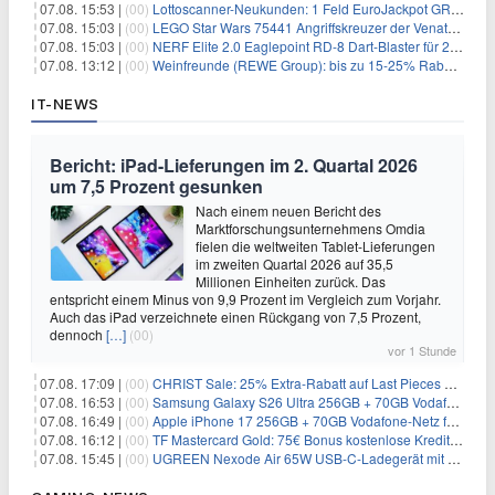
07.08. 15:53 |
(00)
Lottoscanner-Neukunden: 1 Feld EuroJackpot GRATIS spielen
07.08. 15:03 |
(00)
LEGO Star Wars 75441 Angriffskreuzer der Venator-Klasse für 50,25€
07.08. 15:03 |
(00)
NERF Elite 2.0 Eaglepoint RD-8 Dart-Blaster für 20,49€
07.08. 13:12 |
(00)
Weinfreunde (REWE Group): bis zu 15-25% Rabatt je nach Anzahl der Flaschen
IT-NEWS
Bericht: iPad-Lieferungen im 2. Quartal 2026
um 7,5 Prozent gesunken
Nach einem neuen Bericht des
Marktforschungsunternehmens Omdia
fielen die weltweiten Tablet-Lieferungen
im zweiten Quartal 2026 auf 35,5
Millionen Einheiten zurück. Das
entspricht einem Minus von 9,9 Prozent im Vergleich zum Vorjahr.
Auch das iPad verzeichnete einen Rückgang von 7,5 Prozent,
dennoch
[…]
(00)
vor 1 Stunde
07.08. 17:09 |
(00)
CHRIST Sale: 25% Extra-Rabatt auf Last Pieces bei Schmuck & Uhren
07.08. 16:53 |
(00)
Samsung Galaxy S26 Ultra 256GB + 70GB Vodafone-Netz für 34,99€/Monat (effektiv 4,74€/Monat)
07.08. 16:49 |
(00)
Apple iPhone 17 256GB + 70GB Vodafone-Netz für 34,99€/Monat (effektiv 6,41€/Monat)
07.08. 16:12 |
(00)
TF Mastercard Gold: 75€ Bonus kostenlose Kreditkarte ohne Fremdwährungsgebühren
07.08. 15:45 |
(00)
UGREEN Nexode Air 65W USB-C-Ladegerät mit GaN-Technik für 24,99€