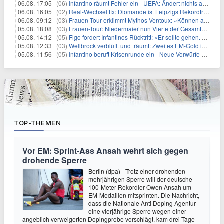
06.08. 17:05 |
(06)
Infantino räumt Fehler ein - UEFA: Ändert nichts an Boykott
06.08. 16:05 |
(02)
Real-Wechsel fix: Diomande ist Leipzigs Rekordtransfer
06.08. 09:12 |
(03)
Frauen-Tour erklimmt Mythos Ventoux: «Können alles schaffen»
05.08. 18:08 |
(03)
Frauen-Tour: Niedermaier nun Vierte der Gesamtwertung
05.08. 14:12 |
(05)
Figo fordert Infantinos Rücktritt: «Er sollte gehen. Jetzt»
05.08. 12:33 |
(03)
Wellbrock verblüfft und träumt: Zweites EM-Gold in Paris
05.08. 11:56 |
(05)
Infantino beruft Krisenrunde ein - Neue Vorwürfe gegen FIFA
TOP-THEMEN
Vor EM: Sprint-Ass Ansah wehrt sich gegen
drohende Sperre
Berlin (dpa) - Trotz einer drohenden
mehrjährigen Sperre will der deutsche
100-Meter-Rekordler Owen Ansah um
EM-Medaillen mitsprinten. Die Nachricht,
dass die Nationale Anti Doping Agentur
eine vierjährige Sperre wegen einer
angeblich verweigerten Dopingprobe vorschlägt, kam drei Tage