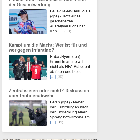
der Gesamtwertung
Belleville-en-Beaujolais
(dpa) - Trotz eines
gescheiterten
Ausreißversuchs hat
sich
[…]
(03)
Kampf um die Macht: Wer ist für und
wer gegen Infantino?
Rabat/Nyon (dpa) -
Gianni Infantino will
nicht als FIFA-Präsident
abtreten und bittet
[…]
(00)
Zentralisieren oder nicht? Diskussion
über Drohnenabwehr
Berlin (dpa) - Neben
den Ermittlungen nach
der Entdeckung einer
Sprengstoff-Drohne am
[…]
(01)