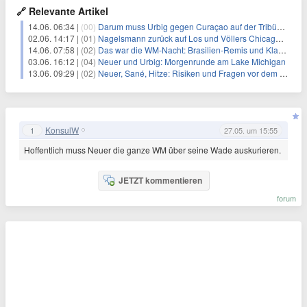
🔗 Relevante Artikel
14.06. 06:34 |
(00)
Darum muss Urbig gegen Curaçao auf der Tribüne sitzen
02.06. 14:17 |
(01)
Nagelsmann zurück auf Los und Völlers Chicago-Erinnerungen
14.06. 07:58 |
(02)
Das war die WM-Nacht: Brasilien-Remis und Klarheit mit Neuer
03.06. 16:12 |
(04)
Neuer und Urbig: Morgenrunde am Lake Michigan
13.06. 09:29 |
(02)
Neuer, Sané, Hitze: Risiken und Fragen vor dem WM-Start
KonsulW
1
27.05. um 15:55
Hoffentlich muss Neuer die ganze WM über seine Wade auskurieren.
JETZT kommentieren
forum