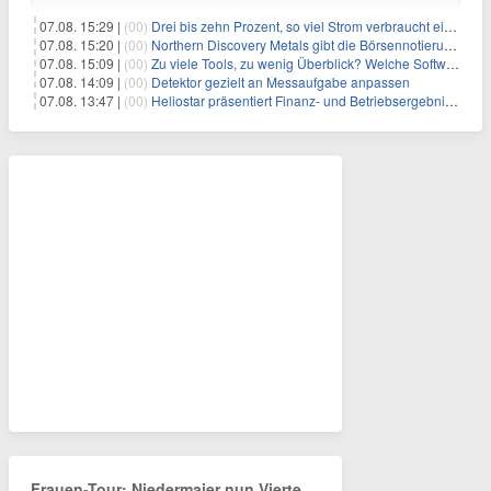
07.08. 15:29 |
(00)
Drei bis zehn Prozent, so viel Strom verbraucht ein Aufzug im Gebäude
07.08. 15:20 |
(00)
Northern Discovery Metals gibt die Börsennotierung an der Frankfurter Wertpapierbörse bekannt
07.08. 15:09 |
(00)
Zu viele Tools, zu wenig Überblick? Welche Software IT-Dienstleister wirklich brauchen
07.08. 14:09 |
(00)
Detektor gezielt an Messaufgabe anpassen
07.08. 13:47 |
(00)
Heliostar präsentiert Finanz- und Betriebsergebnis für das zweite Quartal 2026 mit Goldproduktion und Barreserven in Rekordhöhe
Frauen-Tour: Niedermaier nun Vierte