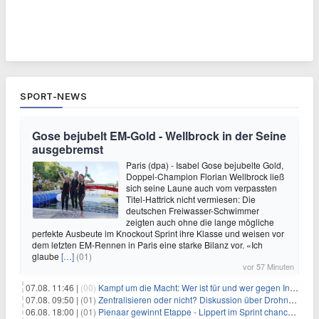
SPORT-NEWS
Gose bejubelt EM-Gold - Wellbrock in der Seine
ausgebremst
Paris (dpa) - Isabel Gose bejubelte Gold,
Doppel-Champion Florian Wellbrock ließ
sich seine Laune auch vom verpassten
Titel-Hattrick nicht vermiesen: Die
deutschen Freiwasser-Schwimmer
zeigten auch ohne die lange mögliche
perfekte Ausbeute im Knockout Sprint ihre Klasse und weisen vor
dem letzten EM-Rennen in Paris eine starke Bilanz vor. «Ich
glaube
[…]
(01)
vor 57 Minuten
07.08. 11:46 |
(00)
Kampf um die Macht: Wer ist für und wer gegen Infantino?
07.08. 09:50 |
(01)
Zentralisieren oder nicht? Diskussion über Drohnenabwehr
06.08. 18:00 |
(01)
Pienaar gewinnt Etappe - Lippert im Sprint chancenlos