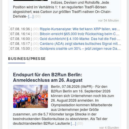
Indizes, Devisen und Rohstoffe. Jede
Position wird im Verhältnis 1: 1 an regulierten TradFi-Börsen
abgesichert, was Carbon zur größten TradFi-nativen On-Chain-
Derivate-
[…]
(00)
vor 54 Minuten
07.08. 16:36 |
(00)
Ripple-Kursanalyse: Wie tief kann XRP fallen, wenn die $1-Unterstützung am Wochenende verloren geht?
07.08. 16:14 |
(00)
Bitcoin erreicht $65.000 trotz Rückschlag beim CLARITY Act und fehlendem US-Iran-Abkommen
07.08. 16:00 |
(00)
Gold durchbricht $ 4.100-Marke: Das hat die Fed-Entscheidung ausgelöst
07.08. 15:17 |
(00)
Cardano (ADA) zeigt starkes bullisches Signal mit Potenzial für 200% Kursanstieg
07.08. 15:00 |
(00)
Goldpreis crashte um 30% – jetzt zeigen neue Daten: War es berechtigt?
BUSINESS/PRESSE
Endspurt für den B2Run Berlin:
Anmeldeschluss am 26. August
Berlin, 07.08.2026 (lifePR) - Für den
B2Run Berlin am 16. September 2026
können sich Unternehmen noch bis zum
26. August 2026 anmelden. Im
Olympiastadion kommen Mitarbeitende
aus Unternehmen jeder Größe
zusammen, um die 5,7 Kilometer lange Strecke in der
beeindruckenden Stadionkulisse zu absolvieren. Als Teil der
deutschlandweiten B2Run Laufserie
[…]
(00)
vor 4 Stunden