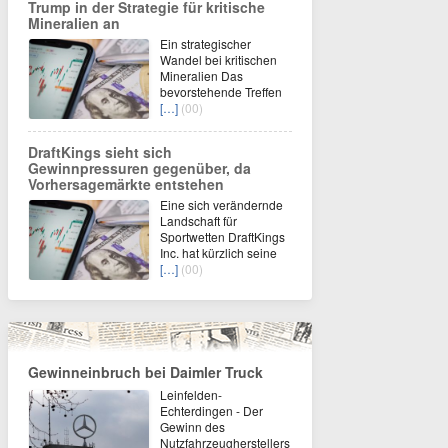
Trump in der Strategie für kritische
Mineralien an
Ein strategischer
Wandel bei kritischen
Mineralien Das
bevorstehende Treffen
[…]
(00)
DraftKings sieht sich
Gewinnpressuren gegenüber, da
Vorhersagemärkte entstehen
Eine sich verändernde
Landschaft für
Sportwetten DraftKings
Inc. hat kürzlich seine
[…]
(00)
Gewinneinbruch bei Daimler Truck
Leinfelden-
Echterdingen - Der
Gewinn des
Nutzfahrzeugherstellers