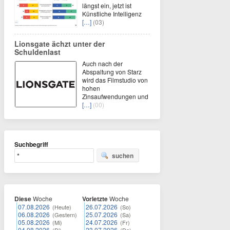
längst ein, jetzt ist
Künstliche Intelligenz
[…]
(03)
Lionsgate ächzt unter der
Schuldenlast
Auch nach der
Abspaltung von Starz
wird das Filmstudio von
hohen
Zinsaufwendungen und
[…]
(00)
Suchbegriff
suchen
Diese
Woche
Vorletzte
Woche
07.08.2026
26.07.2026
(Heute)
(So)
06.08.2026
25.07.2026
(Gestern)
(Sa)
05.08.2026
24.07.2026
(Mi)
(Fr)
04.08.2026
23.07.2026