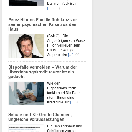
Daimler Truck ist im
[…]
(00)
Perez Hiltons Familie floh kurz vor
seiner psychischen Krise aus dem
Haus
(BANG) - Die
Angehörigen von Perez
Hilton verließen sein
Haus nur wenige
Augenblicke
[…]
(00)
Dispofalle vermeiden – Warum der
Überziehungskredit teurer ist als
gedacht
Wie der
Dispositionskredit
funktioniert Die Bank
räumt Ihnen eine
Kreditlinie auf
[…]
(00)
Schule und KI: Große Chancen,
ungleiche Voraussetzungen
Die Schülerinnen und
Schüler setzen sie