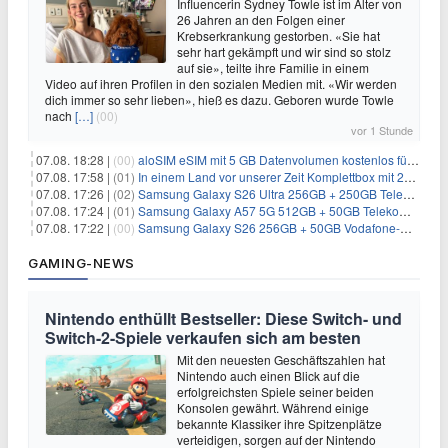
Influencerin Sydney Towle ist im Alter von
26 Jahren an den Folgen einer
Krebserkrankung gestorben. «Sie hat
sehr hart gekämpft und wir sind so stolz
auf sie», teilte ihre Familie in einem
Video auf ihren Profilen in den sozialen Medien mit. «Wir werden
dich immer so sehr lieben», hieß es dazu. Geboren wurde Towle
nach
[…]
(00)
vor 1 Stunde
07.08. 18:28 |
(00)
aloSIM eSIM mit 5 GB Datenvolumen kostenlos für Windscribe-Pro-Nutzer
07.08. 17:58 |
(01)
In einem Land vor unserer Zeit Komplettbox mit 27 DVDs für 59,49€
07.08. 17:26 |
(02)
Samsung Galaxy S26 Ultra 256GB + 250GB Telekom-Netz für 34€/Monat (effektiv 5,42€/Monat)
07.08. 17:24 |
(01)
Samsung Galaxy A57 5G 512GB + 50GB Telekom-Netz für 20€/Monat (effektiv 3,33€/Monat)
07.08. 17:22 |
(00)
Samsung Galaxy S26 256GB + 50GB Vodafone-Netz für 19,99€/Monat (effektiv 1,26€/Monat)
GAMING-NEWS
Nintendo enthüllt Bestseller: Diese Switch- und
Switch-2-Spiele verkaufen sich am besten
Mit den neuesten Geschäftszahlen hat
Nintendo auch einen Blick auf die
erfolgreichsten Spiele seiner beiden
Konsolen gewährt. Während einige
bekannte Klassiker ihre Spitzenplätze
verteidigen, sorgen auf der Nintendo