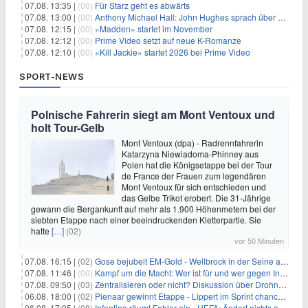
07.08. 13:35 |
(00)
Für Starz geht es abwärts
07.08. 13:00 |
(00)
Anthony Michael Hall: John Hughes sprach über eine Fortsetzung von 'The Breakfast Club'
07.08. 12:15 |
(00)
«Madden» startet im November
07.08. 12:12 |
(00)
Prime Video setzt auf neue K-Romanze
07.08. 12:10 |
(00)
«Kill Jackie» startet 2026 bei Prime Video
SPORT-NEWS
Polnische Fahrerin siegt am Mont Ventoux und
holt Tour-Gelb
Mont Ventoux (dpa) - Radrennfahrerin
Katarzyna Niewiadoma-Phinney aus
Polen hat die Königsetappe bei der Tour
de France der Frauen zum legendären
Mont Ventoux für sich entschieden und
das Gelbe Trikot erobert. Die 31-Jährige
gewann die Bergankunft auf mehr als 1.900 Höhenmetern bei der
siebten Etappe nach einer beeindruckenden Kletterpartie. Sie
hatte
[…]
(02)
vor 50 Minuten
07.08. 16:15 |
(02)
Gose bejubelt EM-Gold - Wellbrock in der Seine ausgebremst
07.08. 11:46 |
(00)
Kampf um die Macht: Wer ist für und wer gegen Infantino?
07.08. 09:50 |
(03)
Zentralisieren oder nicht? Diskussion über Drohnenabwehr
06.08. 18:00 |
(02)
Pienaar gewinnt Etappe - Lippert im Sprint chancenlos
06.08. 17:05 |
(08)
Infantino räumt Fehler ein - UEFA: Ändert nichts an Boykott