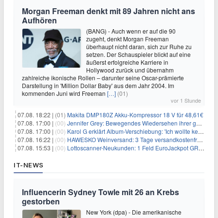
Morgan Freeman denkt mit 89 Jahren nicht ans
Aufhören
(BANG) - Auch wenn er auf die 90
zugeht, denkt Morgan Freeman
überhaupt nicht daran, sich zur Ruhe zu
setzen. Der Schauspieler blickt auf eine
äußerst erfolgreiche Karriere in
Hollywood zurück und übernahm
zahlreiche ikonische Rollen – darunter seine Oscar-prämierte
Darstellung in 'Million Dollar Baby' aus dem Jahr 2004. Im
kommenden Juni wird Freeman
[…]
(01)
vor 1 Stunde
07.08. 18:22 |
(01)
Makita DMP180Z Akku-Kompressor 18 V für 48,61€
07.08. 17:00 |
(00)
Jennifer Grey: Bewegendes Wiedersehen ihrer geschiedenen Eltern kurz vor dem Tod ihrer Mutter
07.08. 17:00 |
(00)
Karol G erklärt Album-Verschiebung: 'Ich wollte keine persönliche Situation ausnutzen'
07.08. 16:22 |
(00)
HAWESKO Weinversand: 3 Tage versandkostenfrei bestellen (MBW 25€)
07.08. 15:53 |
(00)
Lottoscanner-Neukunden: 1 Feld EuroJackpot GRATIS spielen
IT-NEWS
Influencerin Sydney Towle mit 26 an Krebs
gestorben
New York (dpa) - Die amerikanische