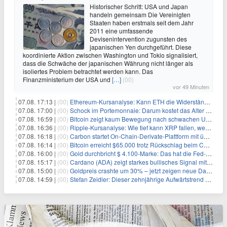
Historischer Schritt: USA und Japan
handeln gemeinsam Die Vereinigten
Staaten haben erstmals seit dem Jahr
2011 eine umfassende
Devisenintervention zugunsten des
japanischen Yen durchgeführt. Diese
koordinierte Aktion zwischen Washington und Tokio signalisiert,
dass die Schwäche der japanischen Währung nicht länger als
isoliertes Problem betrachtet werden kann. Das
Finanzministerium der USA und
[…]
(00)
vor 49 Minuten
07.08. 17:13 |
(00)
Ethereum-Kursanalyse: Kann ETH die Widerstände der gleitenden Durchschnitte überwinden?
07.08. 17:00 |
(00)
Schock im Portemonnaie: Darum kostet das Alter deutlich mehr als Sie denken
07.08. 16:59 |
(00)
Bitcoin zeigt kaum Bewegung nach schwachen US-Arbeitsmarktdaten, Fed-Zinserhöhungschancen sinken auf 44%
07.08. 16:36 |
(00)
Ripple-Kursanalyse: Wie tief kann XRP fallen, wenn die $1-Unterstützung am Wochenende verloren geht?
07.08. 16:18 |
(00)
Carbon startet On-Chain-Derivate-Plattform mit über 950 Märkten in einem Konto
07.08. 16:14 |
(00)
Bitcoin erreicht $65.000 trotz Rückschlag beim CLARITY Act und fehlendem US-Iran-Abkommen
07.08. 16:00 |
(00)
Gold durchbricht $ 4.100-Marke: Das hat die Fed-Entscheidung ausgelöst
07.08. 15:17 |
(00)
Cardano (ADA) zeigt starkes bullisches Signal mit Potenzial für 200% Kursanstieg
07.08. 15:00 |
(00)
Goldpreis crashte um 30% – jetzt zeigen neue Daten: War es berechtigt?
07.08. 14:59 |
(00)
Stefan Zeidler: Dieser zehnjährige Aufwärtstrend macht mich optimistisch