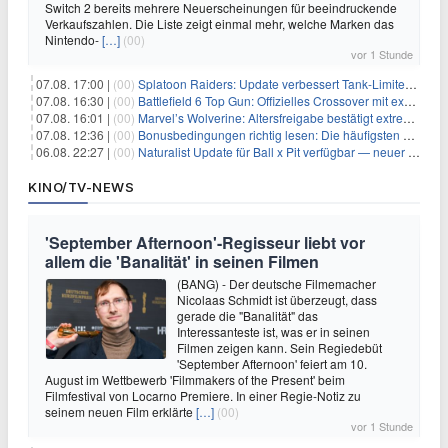
Switch 2 bereits mehrere Neuerscheinungen für beeindruckende
Verkaufszahlen. Die Liste zeigt einmal mehr, welche Marken das
Nintendo-
[…]
(00)
vor 1 Stunde
07.08. 17:00 |
(00)
Splatoon Raiders: Update verbessert Tank-Limiter und behebt Bugs
07.08. 16:30 |
(00)
Battlefield 6 Top Gun: Offizielles Crossover mit exklusiven Inhalten angekündigt
07.08. 16:01 |
(00)
Marvel’s Wolverine: Altersfreigabe bestätigt extreme Gewalt und düstere Szenen
07.08. 12:36 |
(00)
Bonusbedingungen richtig lesen: Die häufigsten Stolperfallen
06.08. 22:27 |
(00)
Naturalist Update für Ball x Pit verfügbar — neuer Content auf allen Plattformen
KINO/TV-NEWS
'September Afternoon'-Regisseur liebt vor
allem die 'Banalität' in seinen Filmen
(BANG) - Der deutsche Filmemacher
Nicolaas Schmidt ist überzeugt, dass
gerade die "Banalität" das
Interessanteste ist, was er in seinen
Filmen zeigen kann. Sein Regiedebüt
'September Afternoon' feiert am 10.
August im Wettbewerb 'Filmmakers of the Present' beim
Filmfestival von Locarno Premiere. In einer Regie-Notiz zu
seinem neuen Film erklärte
[…]
(00)
vor 1 Stunde