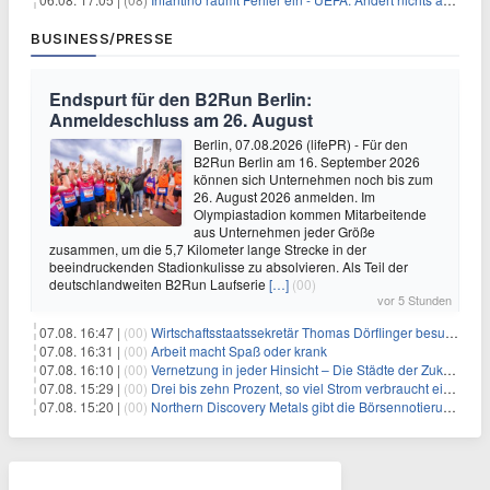
BUSINESS/PRESSE
Endspurt für den B2Run Berlin:
Anmeldeschluss am 26. August
Berlin, 07.08.2026 (lifePR) - Für den
B2Run Berlin am 16. September 2026
können sich Unternehmen noch bis zum
26. August 2026 anmelden. Im
Olympiastadion kommen Mitarbeitende
aus Unternehmen jeder Größe
zusammen, um die 5,7 Kilometer lange Strecke in der
beeindruckenden Stadionkulisse zu absolvieren. Als Teil der
deutschlandweiten B2Run Laufserie
[…]
(00)
vor 5 Stunden
07.08. 16:47 |
(00)
Wirtschaftsstaatssekretär Thomas Dörflinger besucht Handwerksbetrieb im Kammerbezirk Freiburg
07.08. 16:31 |
(00)
Arbeit macht Spaß oder krank
07.08. 16:10 |
(00)
Vernetzung in jeder Hinsicht – Die Städte der Zukunft sind grün-blau
07.08. 15:29 |
(00)
Drei bis zehn Prozent, so viel Strom verbraucht ein Aufzug im Gebäude
07.08. 15:20 |
(00)
Northern Discovery Metals gibt die Börsennotierung an der Frankfurter Wertpapierbörse bekannt