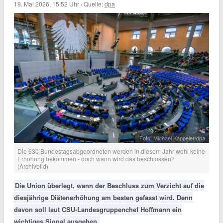
19. Mai 2026, 15:52 Uhr
·
Quelle:
dpa
Foto: Michael Kappeler/dpa
Die 630 Bundestagsabgeordneten werden in diesem Jahr wohl keine
Erhöhung bekommen - doch wann wird das beschlossen?
(Archivbild)
Die Union überlegt, wann der Beschluss zum Verzicht auf die
diesjährige Diätenerhöhung am besten gefasst wird. Denn
davon soll laut CSU-Landesgruppenchef Hoffmann ein
wichtiges Signal ausgehen.