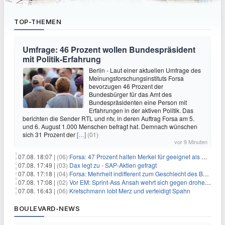
TOP-THEMEN
Umfrage: 46 Prozent wollen Bundespräsident
mit Politik-Erfahrung
Berlin - Laut einer aktuellen Umfrage des
Meinungsforschungsinstituts Forsa
bevorzugen 46 Prozent der
Bundesbürger für das Amt des
Bundespräsidenten eine Person mit
Erfahrungen in der aktiven Politik. Das
berichten die Sender RTL und ntv, in deren Auftrag Forsa am 5.
und 6. August 1.000 Menschen befragt hat. Demnach wünschen
sich 31 Prozent der
[…]
(01)
vor 9 Minuten
07.08. 18:07 |
(06)
Forsa: 47 Prozent halten Merkel für geeignet als Bundespräsidentin
07.08. 17:49 |
(03)
Dax legt zu - SAP-Aktien gefragt
07.08. 17:18 |
(04)
Forsa: Mehrheit indifferent zum Geschlecht des Bundespräsidenten
07.08. 17:08 |
(02)
Vor EM: Sprint-Ass Ansah wehrt sich gegen drohende Sperre
07.08. 16:43 |
(06)
Kretschmann lobt Merz und verteidigt Spahn
BOULEVARD-NEWS