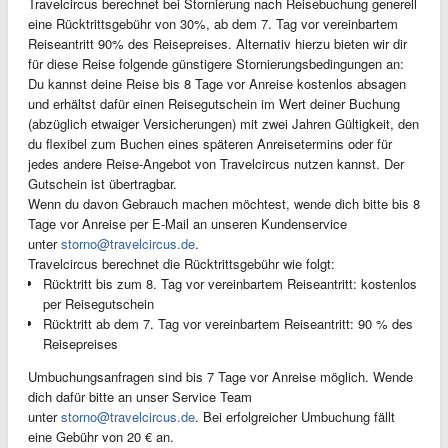
Travelcircus berechnet bei Stornierung nach Reisebuchung generell
eine Rücktrittsgebühr von 30%, ab dem 7. Tag vor vereinbartem
Reiseantritt 90% des Reisepreises. Alternativ hierzu bieten wir dir
für diese Reise folgende günstigere Stornierungsbedingungen an:
Du kannst deine Reise bis 8 Tage vor Anreise kostenlos absagen
und erhältst dafür einen Reisegutschein im Wert deiner Buchung
(abzüglich etwaiger Versicherungen) mit zwei Jahren Gültigkeit, den
du flexibel zum Buchen eines späteren Anreisetermins oder für
jedes andere Reise-Angebot von Travelcircus nutzen kannst. Der
Gutschein ist übertragbar.
Wenn du davon Gebrauch machen möchtest, wende dich bitte bis 8
Tage vor Anreise per E-Mail an unseren Kundenservice
unter
storno@travelcircus.de
.
Travelcircus berechnet die Rücktrittsgebühr wie folgt:
Rücktritt bis zum 8. Tag vor vereinbartem Reiseantritt: kostenlos
per Reisegutschein
Rücktritt ab dem 7. Tag vor vereinbartem Reiseantritt: 90 % des
Reisepreises
Umbuchungsanfragen sind bis 7 Tage vor Anreise möglich. Wende
dich dafür bitte an unser Service Team
unter
storno@travelcircus.de
. Bei erfolgreicher Umbuchung fällt
eine Gebühr von 20 € an.