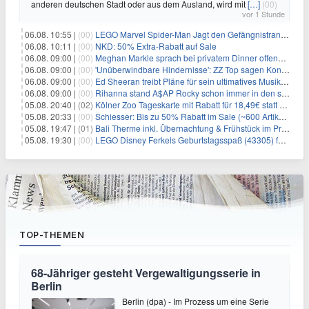
anderen deutschen Stadt oder aus dem Ausland, wird mit
[…]
(00)
vor 1 Stunde
06.08. 10:55 |
(00)
LEGO Marvel Spider-Man Jagt den Gefängnistransporter (76349) für 32,99€
06.08. 10:11 |
(00)
NKD: 50% Extra-Rabatt auf Sale
06.08. 09:00 |
(00)
Meghan Markle sprach bei privatem Dinner offenbar über Palastbesuch
06.08. 09:00 |
(00)
'Unüberwindbare Hindernisse': ZZ Top sagen Konzert in der Hollywood Bowl kurzfristig ab
06.08. 09:00 |
(00)
Ed Sheeran treibt Pläne für sein ultimatives Musikzentrum voran
06.08. 09:00 |
(00)
Rihanna stand A$AP Rocky schon immer in den schwierigsten Momenten seines Lebens zur Seite
05.08. 20:40 |
(02)
Kölner Zoo Tageskarte mit Rabatt für 18,49€ statt 29,50€ – einlösbar bis Dezember
05.08. 20:33 |
(00)
Schiesser: Bis zu 50% Rabatt im Sale (~600 Artikel zur Auswahl)
05.08. 19:47 |
(01)
Bali Therme inkl. Übernachtung & Frühstück im Premium Hotel (Bad Oeynhausen) ab 89€ p.P.
05.08. 19:30 |
(00)
LEGO Disney Ferkels Geburtstagsspaß (43305) für 29,10€
TOP-THEMEN
68-Jähriger gesteht Vergewaltigungsserie in
Berlin
Berlin (dpa) - Im Prozess um eine Serie