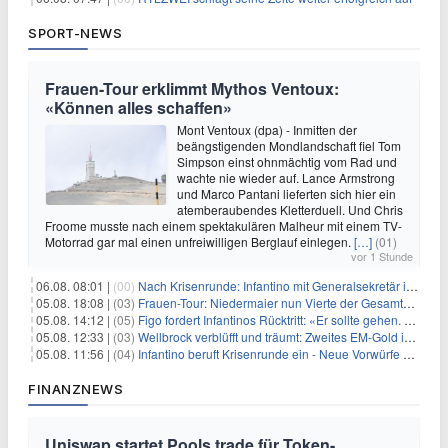
SPORT-NEWS
Frauen-Tour erklimmt Mythos Ventoux:
«Können alles schaffen»
Mont Ventoux (dpa) - Inmitten der
beängstigenden Mondlandschaft fiel Tom
Simpson einst ohnmächtig vom Rad und
wachte nie wieder auf. Lance Armstrong
und Marco Pantani lieferten sich hier ein
atemberaubendes Kletterduell. Und Chris
Froome musste nach einem spektakulären Malheur mit einem TV-
Motorrad gar mal einen unfreiwilligen Berglauf einlegen.
[…]
(01)
vor 1 Stunde
06.08. 08:01 |
(00)
Nach Krisenrunde: Infantino mit Generalsekretär im Stadion
05.08. 18:08 |
(03)
Frauen-Tour: Niedermaier nun Vierte der Gesamtwertung
05.08. 14:12 |
(05)
Figo fordert Infantinos Rücktritt: «Er sollte gehen. Jetzt»
05.08. 12:33 |
(03)
Wellbrock verblüfft und träumt: Zweites EM-Gold in Paris
05.08. 11:56 |
(04)
Infantino beruft Krisenrunde ein - Neue Vorwürfe gegen FIFA
FINANZNEWS
Uniswap startet Pools.trade für Token-