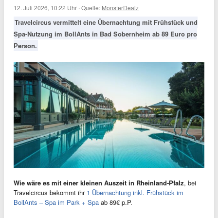
12. Juli 2026, 10:22 Uhr
·
Quelle:
MonsterDealz
Travelcircus vermittelt eine Übernachtung mit Frühstück und
Spa-Nutzung im BollAnts in Bad Sobernheim ab 89 Euro pro
Person.
Wie wäre es mit einer kleinen Auszeit in Rheinland-Pfalz
, bei
Travelcircus bekommt ihr
1 Übernachtung inkl. Frühstück im
BollAnts – Spa im Park + Spa
ab 89€ p.P.