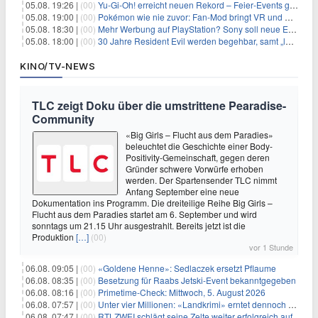
05.08. 19:26 |
(00)
Yu‑Gi‑Oh! erreicht neuen Rekord – Feier‑Events gestartet
05.08. 19:00 |
(00)
Pokémon wie nie zuvor: Fan-Mod bringt VR und Ego-Perspektive nach Kanto
05.08. 18:30 |
(00)
Mehr Werbung auf PlayStation? Sony soll neue Einnahmequellen prüfen
05.08. 18:00 |
(00)
30 Jahre Resident Evil werden begehbar, samt „lebensgroßem Leon“
KINO/TV-NEWS
TLC zeigt Doku über die umstrittene Pearadise-
Community
«Big Girls – Flucht aus dem Paradies»
beleuchtet die Geschichte einer Body-
Positivity-Gemeinschaft, gegen deren
Gründer schwere Vorwürfe erhoben
werden. Der Spartensender TLC nimmt
Anfang September eine neue
Dokumentation ins Programm. Die dreiteilige Reihe Big Girls –
Flucht aus dem Paradies startet am 6. September und wird
sonntags um 21.15 Uhr ausgestrahlt. Bereits jetzt ist die
Produktion
[…]
(00)
vor 1 Stunde
06.08. 09:05 |
(00)
«Goldene Henne»: Sedlaczek ersetzt Pflaume
06.08. 08:35 |
(00)
Besetzung für Raabs Jetski-Event bekanntgegeben
06.08. 08:16 |
(00)
Primetime-Check: Mittwoch, 5. August 2026
06.08. 07:57 |
(00)
Unter vier Millionen: «Landkrimi» erntet dennoch Primetime-Führung
06.08. 07:47 |
(00)
RTLZWEI schlägt seine Zelte weiter erfolgreich auf