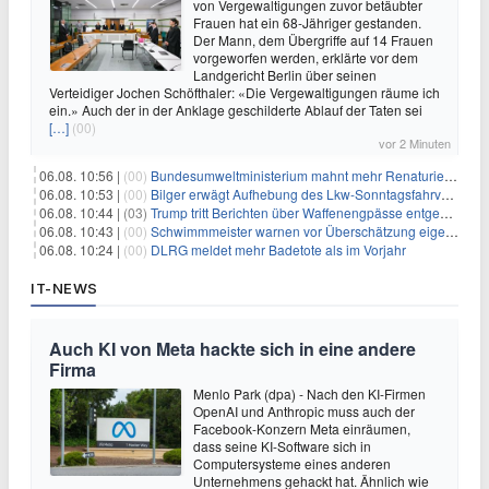
von Vergewaltigungen zuvor betäubter
Frauen hat ein 68-Jähriger gestanden.
Der Mann, dem Übergriffe auf 14 Frauen
vorgeworfen werden, erklärte vor dem
Landgericht Berlin über seinen
Verteidiger Jochen Schöfthaler: «Die Vergewaltigungen räume ich
ein.» Auch der in der Anklage geschilderte Ablauf der Taten sei
[…]
(00)
vor 2 Minuten
06.08. 10:56 |
(00)
Bundesumweltministerium mahnt mehr Renaturierung an
06.08. 10:53 |
(00)
Bilger erwägt Aufhebung des Lkw-Sonntagsfahrverbots
06.08. 10:44 |
(03)
Trump tritt Berichten über Waffenengpässe entgegen und droht
06.08. 10:43 |
(00)
Schwimmmeister warnen vor Überschätzung eigener Fähigkeiten
06.08. 10:24 |
(00)
DLRG meldet mehr Badetote als im Vorjahr
IT-NEWS
Auch KI von Meta hackte sich in eine andere
Firma
Menlo Park (dpa) - Nach den KI-Firmen
OpenAI und Anthropic muss auch der
Facebook-Konzern Meta einräumen,
dass seine KI-Software sich in
Computersysteme eines anderen
Unternehmens gehackt hat. Ähnlich wie