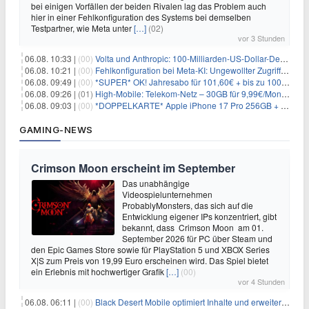
bei einigen Vorfällen der beiden Rivalen lag das Problem auch
hier in einer Fehlkonfiguration des Systems bei demselben
Testpartner, wie Meta unter
[…]
(02)
vor 3 Stunden
06.08. 10:33 |
(00)
Volta und Anthropic: 100-Milliarden-US-Dollar-Deal für KI-Rechenleistung
06.08. 10:21 |
(00)
Fehlkonfiguration bei Meta-KI: Ungewollter Zugriff auf fremde Systeme
06.08. 09:49 |
(00)
*SUPER* OK! Jahresabo für 101,60€ + bis zu 100€ Prämie
06.08. 09:26 |
(01)
High-Mobile: Telekom-Netz – 30GB für 9,99€/Monat / 80GB für 12,49€/Monat / 100GB für 19,99€/Monat (auch mtl. kündbar)
06.08. 09:03 |
(00)
*DOPPELKARTE* Apple iPhone 17 Pro 256GB + 80€ Online Bonus + 50GB 5G + Alles-Flat im Telekom-Netz für 44,94€/Monat – eff. 4,40€/Monat
GAMING-NEWS
Crimson Moon erscheint im September
Das unabhängige
Videospielunternehmen
ProbablyMonsters, das sich auf die
Entwicklung eigener IPs konzentriert, gibt
bekannt, dass Crimson Moon am 01.
September 2026 für PC über Steam und
den Epic Games Store sowie für PlayStation 5 und XBOX Series
X|S zum Preis von 19,99 Euro erscheinen wird. Das Spiel bietet
ein Erlebnis mit hochwertiger Grafik
[…]
(00)
vor 4 Stunden
06.08. 06:11 |
(00)
Black Desert Mobile optimiert Inhalte und erweitert Treasure Access