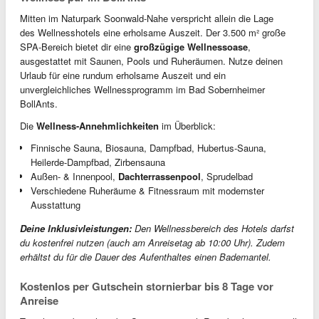
Mitten im Naturpark Soonwald-Nahe verspricht allein die Lage
des Wellnesshotels eine erholsame Auszeit. Der 3.500 m² große
SPA-Bereich bietet dir eine
großzügige Wellnessoase
,
ausgestattet mit Saunen, Pools und Ruheräumen. Nutze deinen
Urlaub für eine rundum erholsame Auszeit und ein
unvergleichliches Wellnessprogramm im Bad Sobernheimer
BollAnts.
Die
Wellness-Annehmlichkeiten
im Überblick:
Finnische Sauna, Biosauna, Dampfbad, Hubertus-Sauna,
Heilerde-Dampfbad, Zirbensauna
Außen- & Innenpool,
Dachterrassenpool
, Sprudelbad
Verschiedene Ruheräume & Fitnessraum mit modernster
Ausstattung
Deine Inklusivleistungen:
Den Wellnessbereich des Hotels darfst
du kostenfrei nutzen (auch am Anreisetag ab 10:00 Uhr). Zudem
erhältst du für die Dauer des Aufenthaltes einen Bademantel.
Kostenlos per Gutschein stornierbar bis 8 Tage vor
Anreise