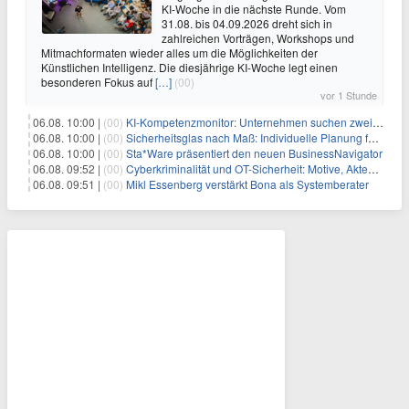
KI-Woche in die nächste Runde. Vom
31.08. bis 04.09.2026 dreht sich in
zahlreichen Vorträgen, Workshops und
Mitmachformaten wieder alles um die Möglichkeiten der
Künstlichen Intelligenz. Die diesjährige KI-Woche legt einen
besonderen Fokus auf
[…]
(00)
vor 1 Stunde
06.08. 10:00 |
(00)
KI-Kompetenzmonitor: Unternehmen suchen zwei Drittel mehr KI-Experten
06.08. 10:00 |
(00)
Sicherheitsglas nach Maß: Individuelle Planung für anspruchsvolle Sicherheitsanforderungen
06.08. 10:00 |
(00)
Sta*Ware präsentiert den neuen BusinessNavigator
06.08. 09:52 |
(00)
Cyberkriminalität und OT-Sicherheit: Motive, Akteure und Risiken
06.08. 09:51 |
(00)
Mikl Essenberg verstärkt Bona als Systemberater