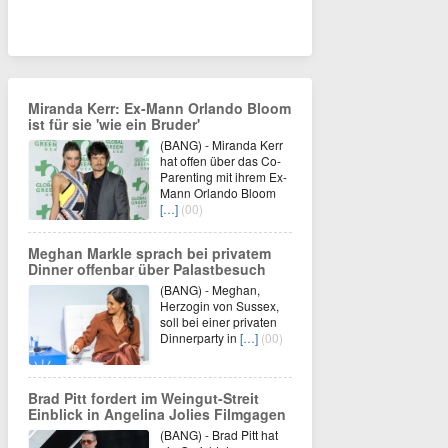
Miranda Kerr: Ex-Mann Orlando Bloom
ist für sie 'wie ein Bruder'
(BANG) - Miranda Kerr
hat offen über das Co-
Parenting mit ihrem Ex-
Mann Orlando Bloom
[…]
(00)
Meghan Markle sprach bei privatem
Dinner offenbar über Palastbesuch
(BANG) - Meghan,
Herzogin von Sussex,
soll bei einer privaten
Dinnerparty in
[…]
(00)
Brad Pitt fordert im Weingut-Streit
Einblick in Angelina Jolies Filmgagen
(BANG) - Brad Pitt hat