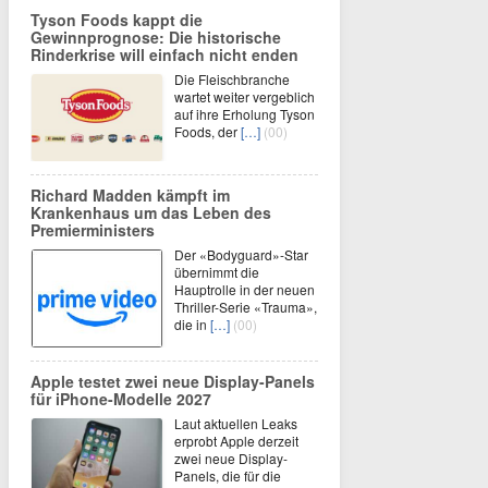
Tyson Foods kappt die
Gewinnprognose: Die historische
Rinderkrise will einfach nicht enden
Die Fleischbranche
wartet weiter vergeblich
auf ihre Erholung Tyson
Foods, der
[…]
(00)
Richard Madden kämpft im
Krankenhaus um das Leben des
Premierministers
Der «Bodyguard»-Star
übernimmt die
Hauptrolle in der neuen
Thriller-Serie «Trauma»,
die in
[…]
(00)
Apple testet zwei neue Display-Panels
für iPhone-Modelle 2027
Laut aktuellen Leaks
erprobt Apple derzeit
zwei neue Display-
Panels, die für die