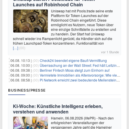
Launches auf Robinhood Chain
Uniswap hat mit Pools.trade seine erste
Plattform für Token-Launches auf der
Robinhood Chain eingeführt. Diese
ermöglicht es Nutzern, neue Token über
eine einzige Schnittstelle zu erstellen und
zu handeln. Der Start hat Uniswap
schnell wieder ins Rampenlicht gerückt, da Händler sich auf die
frühen Launchpad-Token konzentrieren. Funktionalität von
[…]
(00)
vor 1 Stunde
06.08. 10:13 |
(00)
Check24 beendet eigene Baufi-Vermittlung
06.08. 10:00 |
(00)
Überraschung an der Wall Street: Fed hält Leitzins fest – aber Warsh sendet klares Signal
06.08. 09:38 |
(00)
Berliner Fintech Moss steigt zum Einhorn auf
06.08. 09:00 |
(00)
Vermietete Immobilien als Altersvorsorge: Wie viel Rendite Vermieter wirklich verdienen
06.08. 08:58 |
(00)
Pi Network erreicht zwei bedeutende Meilensteine in einer Rallye
BUSINESS/PRESSE
KI-Woche: Künstliche Intelligenz erleben,
verstehen und anwenden
Hameln, 06.08.2026 (lifePR) - Nach den
erfolgreichen Veranstaltungen der
vergangenen Jahre geht die Hamelner