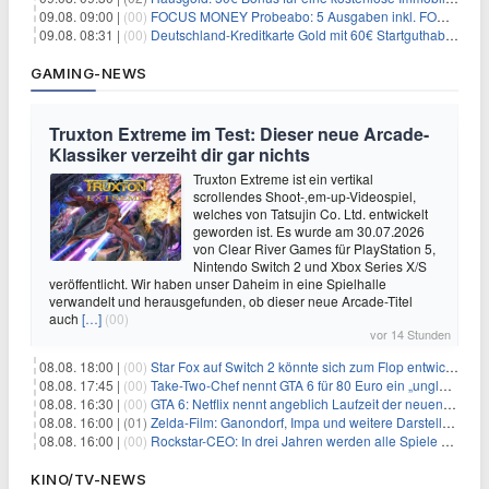
09.08. 09:00 |
(00)
FOCUS MONEY Probeabo: 5 Ausgaben inkl. FOCUS+ Zugang für 5€
09.08. 08:31 |
(00)
Deutschland-Kreditkarte Gold mit 60€ Startguthaben (45€ Gewinn)
GAMING-NEWS
Truxton Extreme im Test: Dieser neue Arcade-
Klassiker verzeiht dir gar nichts
Truxton Extreme ist ein vertikal
scrollendes Shoot-‚em-up-Videospiel,
welches von Tatsujin Co. Ltd. entwickelt
geworden ist. Es wurde am 30.07.2026
von Clear River Games für PlayStation 5,
Nintendo Switch 2 und Xbox Series X/S
veröffentlicht. Wir haben unser Daheim in eine Spielhalle
verwandelt und herausgefunden, ob dieser neue Arcade-Titel
auch
[…]
(00)
vor 14 Stunden
08.08. 18:00 |
(00)
Star Fox auf Switch 2 könnte sich zum Flop entwickeln
08.08. 17:45 |
(00)
Take-Two-Chef nennt GTA 6 für 80 Euro ein „unglaubliches Schnäppchen“
08.08. 16:30 |
(00)
GTA 6: Netflix nennt angeblich Laufzeit der neuen Gameplay-Präsentation
08.08. 16:00 |
(01)
Zelda-Film: Ganondorf, Impa und weitere Darsteller sollen feststehen
08.08. 16:00 |
(00)
Rockstar-CEO: In drei Jahren werden alle Spiele gestreamt
KINO/TV-NEWS