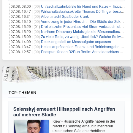
08.08. 08:00 |
(00)
Ultraschallzahnbürste für Hund und Katze – Tipps zur erfolgreichen Eingewöhnung
07.08. 16:47 |
(00)
Wirtschaftsstaatssekretär Thomas Dörflinger besucht Handwerksbetrieb im Kammerbezirk Freiburg
07.08. 16:31 |
(00)
Arbeit macht Spaß oder krank
07.08. 16:10 |
(00)
Vernetzung in jeder Hinsicht – Die Städte der Zukunft sind grün-blau
07.08. 15:29 |
(01)
Drei bis zehn Prozent, so viel Strom verbraucht ein Aufzug im Gebäude
07.08. 15:20 |
(00)
Northern Discovery Metals gibt die Börsennotierung an der Frankfurter Wertpapierbörse bekannt
07.08. 15:09 |
(00)
Zu viele Tools, zu wenig Überblick? Welche Software IT-Dienstleister wirklich brauchen
07.08. 14:09 |
(00)
Detektor gezielt an Messaufgabe anpassen
07.08. 13:47 |
(00)
Heliostar präsentiert Finanz- und Betriebsergebnis für das zweite Quartal 2026 mit Goldproduktion und Barreserven in Rekordhöhe
07.08. 12:57 |
(00)
Endspurt für den B2Run Berlin: Anmeldeschluss am 26. August
TOP-THEMEN
Selenskyj erneuert Hilfsappell nach Angriffen
auf mehrere Städte
Kiew - Russische Angriffe haben in der
Nacht zu Sonntag erneut in mehreren
ukrainischen Städten erhebliche