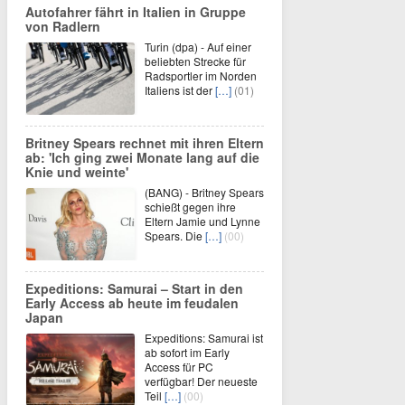
Autofahrer fährt in Italien in Gruppe
von Radlern
Turin (dpa) - Auf einer
beliebten Strecke für
Radsportler im Norden
Italiens ist der
[…]
(01)
Britney Spears rechnet mit ihren Eltern
ab: 'Ich ging zwei Monate lang auf die
Knie und weinte'
(BANG) - Britney Spears
schießt gegen ihre
Eltern Jamie und Lynne
Spears. Die
[…]
(00)
Expeditions: Samurai – Start in den
Early Access ab heute im feudalen
Japan
Expeditions: Samurai ist
ab sofort im Early
Access für PC
verfügbar! Der neueste
Teil
[…]
(00)