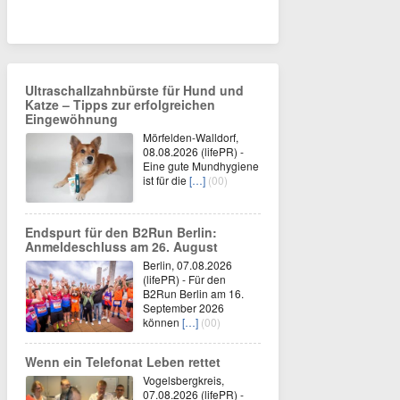
Ultraschallzahnbürste für Hund und
Katze – Tipps zur erfolgreichen
Eingewöhnung
Mörfelden-Walldorf,
08.08.2026 (lifePR) -
Eine gute Mundhygiene
ist für die
[…]
(00)
Endspurt für den B2Run Berlin:
Anmeldeschluss am 26. August
Berlin, 07.08.2026
(lifePR) - Für den
B2Run Berlin am 16.
September 2026
können
[…]
(00)
Wenn ein Telefonat Leben rettet
Vogelsbergkreis,
07.08.2026 (lifePR) -