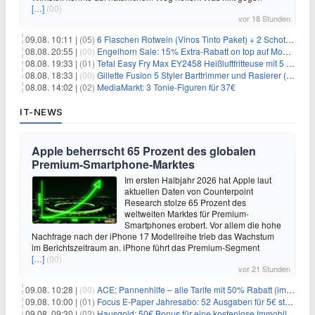
[…]
(00)
vor 18 Stunden
09.08. 10:11 |
(05)
6 Flaschen Rotwein (Vinos Tinto Paket) + 2 Schott Zwiesel Gläser für 25,99€ inkl. Versand
08.08. 20:55 |
(00)
Engelhorn Sale: 15% Extra-Rabatt on top auf Mode- und Sport-Artikel
08.08. 19:33 |
(01)
Tefal Easy Fry Max EY2458 Heißluftfritteuse mit 5 Litern für 64,99€
08.08. 18:33 |
(00)
Gillette Fusion 5 Styler Barttrimmer und Rasierer (All in One) für 16€
08.08. 14:02 |
(02)
MediaMarkt: 3 Tonie-Figuren für 37€
IT-NEWS
Apple beherrscht 65 Prozent des globalen
Premium-Smartphone-Marktes
Im ersten Halbjahr 2026 hat Apple laut
aktuellen Daten von Counterpoint
Research stolze 65 Prozent des
weltweiten Marktes für Premium-
Smartphones erobert. Vor allem die hohe
Nachfrage nach der iPhone 17 Modellreihe trieb das Wachstum
im Berichtszeitraum an. iPhone führt das Premium-Segment
[…]
(00)
vor 21 Stunden
09.08. 10:28 |
(00)
ACE: Pannenhilfe – alle Tarife mit 50% Rabatt (im ersten Jahr)
09.08. 10:00 |
(01)
Focus E-Paper Jahresabo: 52 Ausgaben für 5€ statt 207,48€ – per Formular kündbar!
09.08. 09:30 |
(02)
Hausgold: 50€ Bonus für eine kostenlose Immobilienbewertung