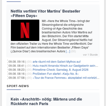
Netflix verfilmt Vitor Martins' Bestseller
«Fifteen Days»
Mit «Here the Whole Time» bringt der
Streamingdienst die erfolgreiche
Coming-of-Age-Geschichte des
brasilianischen Autors Vitor Martins auf
den Bildschirm. Der Film startet Mitte
August. Der Streamingdienst Netflix hat
den offiziellen Trailer zu Here the Whole Time veröffentlicht. Der
Film basiert auf dem internationalen Bestseller „Fifteen Days“
(„Quince Días“) des brasilianischen Autors
[…]
(00)
vor 1 Stunde
09.08. 09:16 |
(00)
arte räumt mit dem Salieri-Mythos auf
09.08. 08:41 |
(00)
Hulu macht Amanda Hirsch zur Gastgeberin seines Reality-Podcasts
09.08. 08:23 |
(00)
Primetime-Check: Samstag, 8. August 2026
09.08. 08:16 |
(00)
ProSieben Fun startet «Kaiju No. 8»
09.08. 07:58 |
(00)
«Tour de France Femmes» akzeptabel mit vorletzter Etappe
SPORT-NEWS
Kein «Arschtritt» nötig: Märtens und die
Rückkehr nach Paris