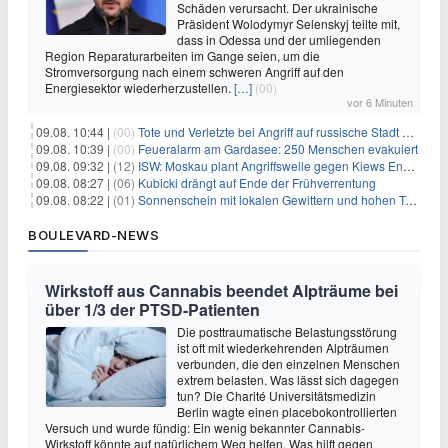
Schäden verursacht. Der ukrainische
Präsident Wolodymyr Selenskyj teilte mit,
dass in Odessa und der umliegenden
Region Reparaturarbeiten im Gange seien, um die
Stromversorgung nach einem schweren Angriff auf den
Energiesektor wiederherzustellen.
[…]
(00)
vor 6 Minuten
09.08. 10:44 |
(00)
Tote und Verletzte bei Angriff auf russische Stadt Belgorod
09.08. 10:39 |
(00)
Feueralarm am Gardasee: 250 Menschen evakuiert
09.08. 09:32 |
(12)
ISW: Moskau plant Angriffswelle gegen Kiews Energieinfrastruktur
09.08. 08:27 |
(06)
Kubicki drängt auf Ende der Frühverrentung
09.08. 08:22 |
(01)
Sonnenschein mit lokalen Gewittern und hohen Temperaturen
BOULEVARD-NEWS
Wirkstoff aus Cannabis beendet Alpträume bei
über 1/3 der PTSD-Patienten
Die posttraumatische Belastungsstörung
ist oft mit wiederkehrenden Alpträumen
verbunden, die den einzelnen Menschen
extrem belasten. Was lässt sich dagegen
tun? Die Charité Universitätsmedizin
Berlin wagte einen placebokontrollierten
Versuch und wurde fündig: Ein wenig bekannter Cannabis-
Wirkstoff könnte auf natürlichem Weg helfen. Was hilft gegen