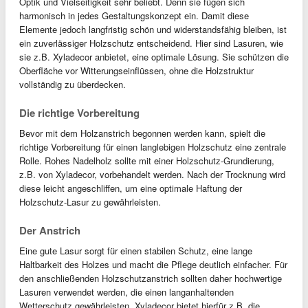
Optik und Vielseitigkeit sehr beliebt. Denn sie fügen sich
harmonisch in jedes Gestaltungskonzept ein. Damit diese
Elemente jedoch langfristig schön und widerstandsfähig bleiben, ist
ein zuverlässiger Holzschutz entscheidend. Hier sind Lasuren, wie
sie z.B. Xyladecor anbietet, eine optimale Lösung. Sie schützen die
Oberfläche vor Witterungseinflüssen, ohne die Holzstruktur
vollständig zu überdecken.
Die richtige Vorbereitung
Bevor mit dem Holzanstrich begonnen werden kann, spielt die
richtige Vorbereitung für einen langlebigen Holzschutz eine zentrale
Rolle. Rohes Nadelholz sollte mit einer Holzschutz-Grundierung,
z.B. von Xyladecor, vorbehandelt werden. Nach der Trocknung wird
diese leicht angeschliffen, um eine optimale Haftung der
Holzschutz-Lasur zu gewährleisten.
Der Anstrich
Eine gute Lasur sorgt für einen stabilen Schutz, eine lange
Haltbarkeit des Holzes und macht die Pflege deutlich einfacher. Für
den anschließenden Holzschutzanstrich sollten daher hochwertige
Lasuren verwendet werden, die einen langanhaltenden
Wetterschutz gewährleisten. Xyladecor bietet hierfür z.B. die