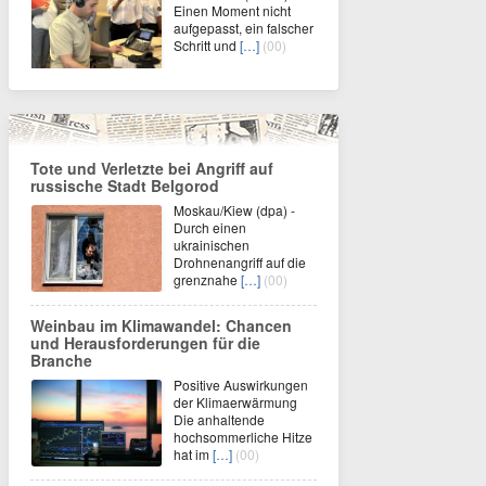
Einen Moment nicht
aufgepasst, ein falscher
Schritt und
[…]
(00)
Tote und Verletzte bei Angriff auf
russische Stadt Belgorod
Moskau/Kiew (dpa) -
Durch einen
ukrainischen
Drohnenangriff auf die
grenznahe
[…]
(00)
Weinbau im Klimawandel: Chancen
und Herausforderungen für die
Branche
Positive Auswirkungen
der Klimaerwärmung
Die anhaltende
hochsommerliche Hitze
hat im
[…]
(00)