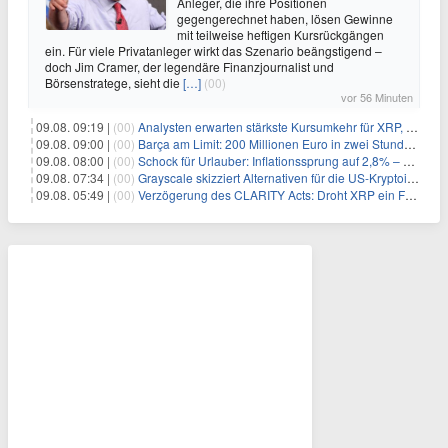
Anleger, die ihre Positionen
gegengerechnet haben, lösen Gewinne
mit teilweise heftigen Kursrückgängen
ein. Für viele Privatanleger wirkt das Szenario beängstigend –
doch Jim Cramer, der legendäre Finanzjournalist und
Börsenstratege, sieht die
[…]
(00)
vor 56 Minuten
09.08. 09:19 |
(00)
Analysten erwarten stärkste Kursumkehr für XRP, während Polymarket skeptisch bleibt
09.08. 09:00 |
(00)
Barça am Limit: 200 Millionen Euro in zwei Stunden – warum dieser Schuldentrip hochgefährlich wird
09.08. 08:00 |
(00)
Schock für Urlauber: Inflationssprung auf 2,8% – Diese Preise explodieren jetzt
09.08. 07:34 |
(00)
Grayscale skizziert Alternativen für die US-Kryptoindustrie ohne CLARITY Act
09.08. 05:49 |
(00)
Verzögerung des CLARITY Acts: Droht XRP ein Fall unter die $1-Marke?