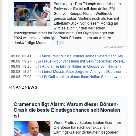
Paris (dpa) - Den Triumph der deutschen
Freiwasser-Staffel mit dem dritten EM-
Gold von Kumpel Florian Wellbrock
genoss Lukas Märtens noch als Fan mit
Eiffelturm-Blick. Von diesem Montag an
wird es auch für den deutschen
Vorzeigeschwimmer im Becken ernst. Der Olympiasieger von
2024 will seine großartigen Paris-Erinnerungen um weitere
denkwürdige Momente
[…]
(00)
vor 14 Minuten
09.08. 03:41 |
(00)
Messi reist zur Trauerfeier seines Vaters nach Argentinien
08.08. 19:27 |
(02)
Frauen-Tour vor Finale mit Sekundenkrimi: Vollering in Gelb
08.08. 18:25 |
(01)
Autofahrer fährt in Italien in Gruppe von Radlern
08.08. 18:24 |
(00)
Lionel Messis Vater Jorge im Alter von 68 Jahren gestorben
08.08. 17:05 |
(00)
LIV Golf steht an einem finanziellen Scheideweg auf der Suche nach neuen Investitionen
FINANZNEWS
Cramer schlägt Alarm: Warum dieser Börsen-
Crash die beste Einstiegschance seit Monaten
ist
Wenn Profis verkaufen, kaufen Gewinner
Die Börse hat nach der aktuellen
Earnings-Saison zu taumeln begonnen.