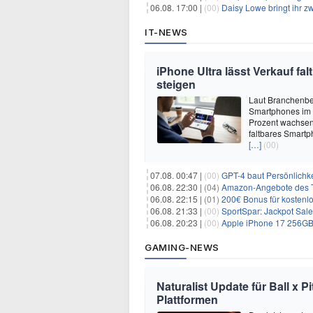
06.08. 17:00 |
(00)
Daisy Lowe bringt ihr zw
IT-NEWS
iPhone Ultra lässt Verkauf f
steigen
Laut Branchenber
Smartphones im J
Prozent wachsen.
faltbares Smartp
[…]
(00)
07.08. 00:47 |
(00)
GPT-4 baut Persönlichk
06.08. 22:30 |
(04)
Amazon-Angebote des T
06.08. 22:15 |
(01)
200€ Bonus für kostenl
06.08. 21:33 |
(00)
SportSpar: Jackpot Sale 
06.08. 20:23 |
(00)
Apple iPhone 17 256GB + 70
GAMING-NEWS
Naturalist Update für Ball x P
Plattformen