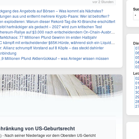
vor 2 Stunden
Suc
kgang des Angebots auf Börsen – Was kommt als Nächstes?
stungen aus und entfernt mehrere Krypto-Paare: Wer ist betroffen?
n explodieren: Warum dieser Rekord-Tag die KI-Branche erschüttert
eibt hartnäckiger als gedacht – 2027 wird zum kritischen Test
Ethereum-Rallye auf $3.000 nach entscheidendem On-Chain-Ausbruch
Marktchaos: 77 Millionen Pfund Gewinn im ersten Halbjahr
pft mit entscheidender $65K-Hürde, während sich ein Liquidationscluster aufbaut
Di
r: Allianz schrumpft Vorstand auf 8 Köpfe – das steckt dahinter
0
0
Anbindung
0
1,9 Millionen Pfund Aktienrückkauf – was Anleger wissen müssen
0
0
Let
0
0
3
3
2
2
2
schränkung von US-Geburtsrecht
) - Nach seiner Niederlage vor dem Obersten US-Gericht