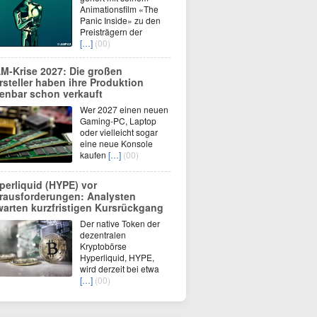
Animationsfilm «The
Panic Inside» zu den
Preisträgern der
[…]
(00)
M-Krise 2027: Die großen
rsteller haben ihre Produktion
fenbar schon verkauft
Wer 2027 einen neuen
Gaming-PC, Laptop
oder vielleicht sogar
eine neue Konsole
kaufen
[…]
(00)
perliquid (HYPE) vor
rausforderungen: Analysten
warten kurzfristigen Kursrückgang
Der native Token der
dezentralen
Kryptobörse
Hyperliquid, HYPE,
wird derzeit bei etwa
[…]
(00)