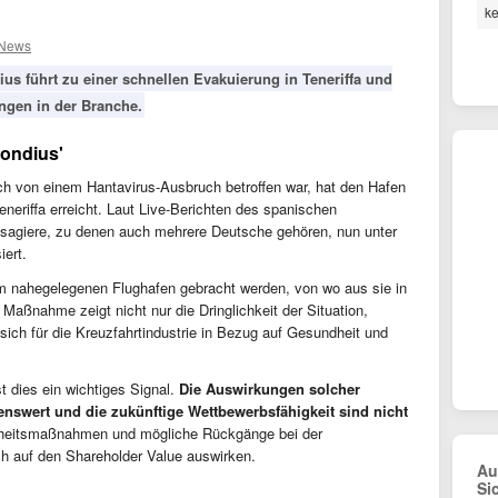
ke
 News
us führt zu einer schnellen Evakuierung in Teneriffa und
ungen in der Branche.
Hondius'
lich von einem Hantavirus-Ausbruch betroffen war, hat den Hafen
eneriffa erreicht. Laut Live-Berichten des spanischen
sagiere, zu denen auch mehrere Deutsche gehören, nun unter
iert.
m nahegelegenen Flughafen gebracht werden, von wo aus sie in
Maßnahme zeigt nicht nur die Dringlichkeit der Situation,
sich für die Kreuzfahrtindustrie in Bezug auf Gesundheit und
st dies ein wichtiges Signal.
Die Auswirkungen solcher
nswert und die zukünftige Wettbewerbsfähigkeit sind nicht
rheitsmaßnahmen und mögliche Rückgänge bei der
h auf den Shareholder Value auswirken.
Au
Si