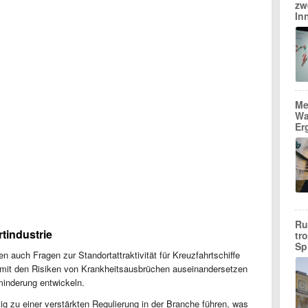
zw
In
Me
Wa
Er
Ru
tindustrie
tr
Sp
n auch Fragen zur Standortattraktivität für Kreuzfahrtschiffe
 mit den Risiken von Krankheitsausbrüchen auseinandersetzen
minderung entwickeln.
tig zu einer verstärkten Regulierung in der Branche führen, was