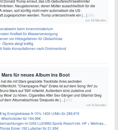
nt Donald Trump erneut, das US-Geburtsrecht bestimmter
hränken. Neugeborenen, deren Mütter ausschließlich für die
 reisen, soll künftig nicht mehr automatisch die US-
aft zugesprochen werden. Trump unterzeichnete ein
[…]
(00)
vor 43 Minuten
nenabwehr beim Innenministerium
alen Kraftakt für Wasserversorgung
arnen vor Hitzegefahren für Obdachlose
Ölpreis steigt kräftig
will Nato-Konsultationen nach Drohnenfund
 Mars für neues Album ins Boot
hat die mit Stars gespickte Trackliste ihres sechsten
öffentlicht. "Champagne Papi" Drake ist auf dem Song 'Ahí' zu
runo Mars auf 'Still' mitwirkt. Außerdem sind Judeline und
y Wow' zu hören. Cigarettes After Sex-Sänger und Gitarrist Greg
 auf dem Albumabschluss 'Después de
[…]
(00)
vor 8 Stunden
 kg Energieklasse A-10% 1400 U/Min für 289,97€
Wischroboter für 194,99€
nachtungen im DAS LUDWIG Sports Resort inkl. HP + Wellness ab 174€ p.P.
hings Eimer 150 Lutscher für 21,95€