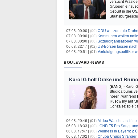
versucht Präside
Gruppen einzusc
Geburt in die USA
Staatsbürgersch
07.08. 00:00 |
(00)
CDU will zentrale Droh
07.08. 00:00 |
(00)
Kommunen wollen nation
07.08. 00:00 |
(00)
Sozialorganisationen w
06.08. 22:17 |
(02)
US-Börsen lassen nach - 
06.08. 20:51 |
(01)
Verteidigungspolitiker 
BOULEVARD-NEWS
Karol G holt Drake und Bruno
(BANG) - Karol G 
Studioalbums ver
hören, während B
Rusowsky auf 'Bb
Gonzalez spielt
06.08. 20:46 |
(01)
Midea Waschmaschine 8
06.08. 18:33 |
(00)
JONR T5 Pro Saug- und 
06.08. 17:47 |
(00)
Wellness in Bayern: 2 Über
06.08. 17:02 |
(00)
Chupa Chups Stranger T