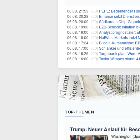
06.08. 21:53 |
(00)
PEPE: Bedeutender Rüc
06.08. 20:28 |
(00)
Binance setzt Dienstlei
06.08. 20:00 |
(00)
Südkoreas Chip-Gigante
06.08. 19:00 |
(00)
EZB-Schock: Inflation bl
06.08. 19:00 |
(00)
Analyst prognostiziert 
06.08. 18:00 |
(00)
NatWest Markets trotzt 
06.08. 17:24 |
(00)
Bitcoin-Kursanalyse: BTC käm
06.08. 17:00 |
(00)
Schlanker und effiziente
06.08. 16:25 |
(00)
Targobank plant Wero-
06.08. 16:00 |
(00)
Taylor Wimpey startet 4
TOP-THEMEN
Trump: Neuer Anlauf für Be
Washington (dpa