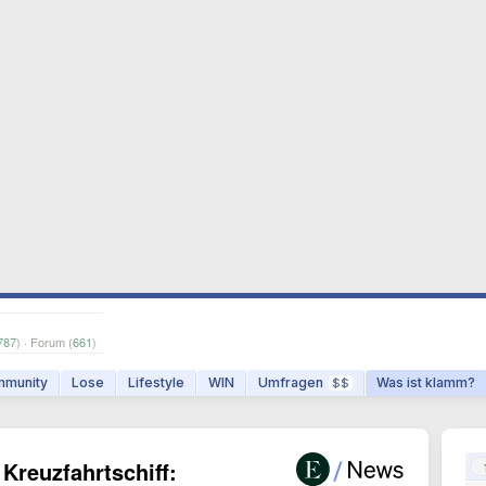
787
) · Forum (
661
)
munity
Lose
Lifestyle
WIN
Umfragen
Was ist klamm?
$$
Kreuzfahrtschiff: