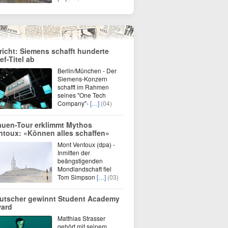
richt: Siemens schafft hunderte
ef-Titel ab
Berlin/München - Der
Siemens-Konzern
schafft im Rahmen
seines "One Tech
Company"-
[…]
(04)
auen-Tour erklimmt Mythos
ntoux: «Können alles schaffen»
Mont Ventoux (dpa) -
Inmitten der
beängstigenden
Mondlandschaft fiel
Tom Simpson
[…]
(03)
utscher gewinnt Student Academy
ard
Matthias Strasser
gehört mit seinem