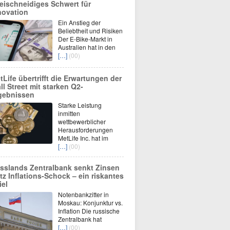
eischneidiges Schwert für
novation
Ein Anstieg der
Beliebtheit und Risiken
Der E-Bike-Markt in
Australien hat in den
[…]
(00)
tLife übertrifft die Erwartungen der
ll Street mit starken Q2-
gebnissen
Starke Leistung
inmitten
wettbewerblicher
Herausforderungen
MetLife Inc. hat im
[…]
(00)
sslands Zentralbank senkt Zinsen
otz Inflations-Schock – ein riskantes
iel
Notenbankzitter in
Moskau: Konjunktur vs.
Inflation Die russische
Zentralbank hat
[…]
(00)