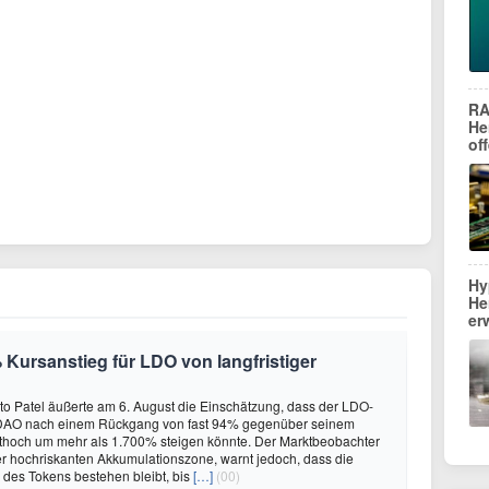
RA
He
of
Hy
He
er
 Kursanstieg für LDO von langfristiger
to Patel äußerte am 6. August die Einschätzung, dass der LDO-
DAO nach einem Rückgang von fast 94% gegenüber seinem
ithoch um mehr als 1.700% steigen könnte. Der Marktbeobachter
er hochriskanten Akkumulationszone, warnt jedoch, dass die
r des Tokens bestehen bleibt, bis
[…]
(00)