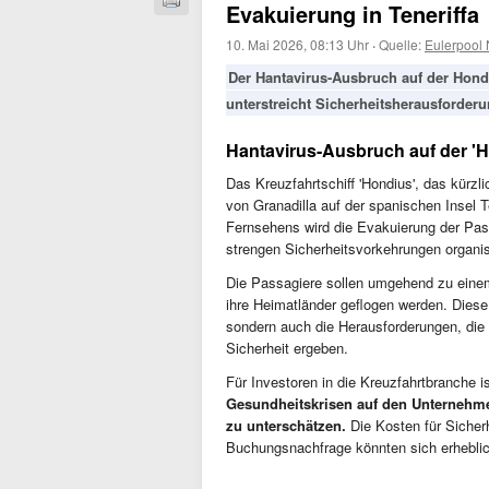
Evakuierung in Teneriffa
10. Mai 2026, 08:13 Uhr
·
Quelle:
Eulerpool
Der Hantavirus-Ausbruch auf der Hondi
unterstreicht Sicherheitsherausforder
Hantavirus-Ausbruch auf der '
Das Kreuzfahrtschiff 'Hondius', das kürz
von Granadilla auf der spanischen Insel T
Fernsehens wird die Evakuierung der Pas
strengen Sicherheitsvorkehrungen organis
Die Passagiere sollen umgehend zu eine
ihre Heimatländer geflogen werden. Diese 
sondern auch die Herausforderungen, die 
Sicherheit ergeben.
Für Investoren in die Kreuzfahrtbranche i
Gesundheitskrisen auf den Unternehme
zu unterschätzen.
Die Kosten für Siche
Buchungsnachfrage könnten sich erheblic