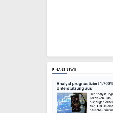
FINANZNEWS
Analyst prognostiziert 1.700%
Unterstützung aus
Der Analyst Cryp
Token von Lido 
bisherigen Allze
sieht LDO in ein
bärische Struktu