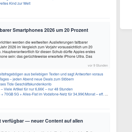
eites Kind zur Welt
altbarer Smartphones 2026 um 20 Prozent
ichten werden die weltweiten Auslieferungen faltbarer
ahr 2026 im Vergleich zum Vorjahr voraussichtlich um 20
 Hauptverantwortlich für diesen Schub dürfte Apples erstes
hone sein: das gerüchteweise erwartete iPhone Ultra. Das
vor 9 Stunden
eitsfragebögen aus beliebigen Texten und sagt Antworten voraus
ages – jeden Abend neue Deals zum Stöbern
oses Tide Geschäftskundenkonto
– Viele Artikel für nur 6,66€ – nur 48 Stunden
GB 5G + Alles-Flat im Vodafone-Netz für 34,99€/Monat – eff. 4,65€/Monat
it verfügbar — neuer Content auf allen