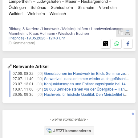
Lampertheim – Ludwigshafen – Mauer – Neckargemünd –
Östringen – Schönau – Schriesheim – Sinsheim – Viernheim –
Walldorf – Weinheim – Wiesloch
Bildung & Karriere / Handwerk / Meisterjubiläen / Handwerkskammer
Mannheim / Klaus Hofmann / Wiesloch / Buchen
[lifepr.de]
·
19.05.2026
·
12:43 Uhr
[0 Kommentare]
🔗 Relevante Artikel
07.08. 08:22 |
(00)
Generationen im Handwerk im Blick: Seminar zeigt praxisnahe Strategien zur Führung
27.07. 11:40 |
(00)
So wertvoll, dass er immer wieder auch gefälscht wird: der Meisterbrief im Handwerk
23.07. 13:01 |
(00)
Konjunktursorgen und Entlastungssignale bei 142. Vollversammlung der Handwerkskammer
10.07. 11:00 |
(01)
28.000 Betriebe stehen vor der Übergabe – Handwerk startet neue Unternehmensbörse
26.05. 09:35 |
(00)
Nachweis für höchste Qualität: Den Meistertitel im Handwerk gibt es nur nach Prüfung
- keine Kommentare -
JETZT kommentieren