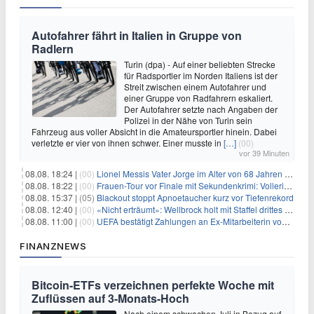
Autofahrer fährt in Italien in Gruppe von
Radlern
Turin (dpa) - Auf einer beliebten Strecke
für Radsportler im Norden Italiens ist der
Streit zwischen einem Autofahrer und
einer Gruppe von Radfahrern eskaliert.
Der Autofahrer setzte nach Angaben der
Polizei in der Nähe von Turin sein
Fahrzeug aus voller Absicht in die Amateursportler hinein. Dabei
verletzte er vier von ihnen schwer. Einer musste in
[…]
(00)
vor 39 Minuten
08.08. 18:24 |
(00)
Lionel Messis Vater Jorge im Alter von 68 Jahren gestorben
08.08. 18:22 |
(00)
Frauen-Tour vor Finale mit Sekundenkrimi: Vollering in Gelb
08.08. 15:37 |
(05)
Blackout stoppt Apnoetaucher kurz vor Tiefenrekord
08.08. 12:40 |
(00)
«Nicht erträumt»: Wellbrock holt mit Staffel drittes EM-Gold
08.08. 11:00 |
(00)
UEFA bestätigt Zahlungen an Ex-Mitarbeiterin von Infantino
FINANZNEWS
Bitcoin-ETFs verzeichnen perfekte Woche mit
Zuflüssen auf 3-Monats-Hoch
Nach einem schwachen Juli in Bezug auf