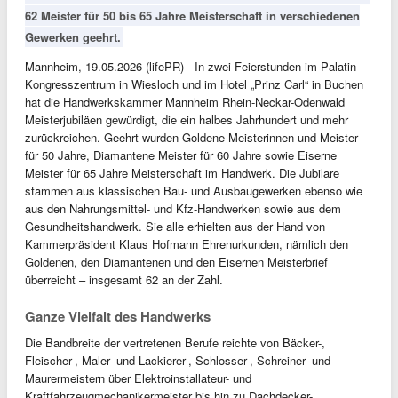
62 Meister für 50 bis 65 Jahre Meisterschaft in verschiedenen
Gewerken geehrt.
Mannheim, 19.05.2026 (lifePR) - In zwei Feierstunden im Palatin
Kongresszentrum in Wiesloch und im Hotel „Prinz Carl“ in Buchen
hat die Handwerkskammer Mannheim Rhein-Neckar-Odenwald
Meisterjubiläen gewürdigt, die ein halbes Jahrhundert und mehr
zurückreichen. Geehrt wurden Goldene Meisterinnen und Meister
für 50 Jahre, Diamantene Meister für 60 Jahre sowie Eiserne
Meister für 65 Jahre Meisterschaft im Handwerk. Die Jubilare
stammen aus klassischen Bau- und Ausbaugewerken ebenso wie
aus den Nahrungsmittel- und Kfz-Handwerken sowie aus dem
Gesundheitshandwerk. Sie alle erhielten aus der Hand von
Kammerpräsident Klaus Hofmann Ehrenurkunden, nämlich den
Goldenen, den Diamantenen und den Eisernen Meisterbrief
überreicht – insgesamt 62 an der Zahl.
Ganze Vielfalt des Handwerks
Die Bandbreite der vertretenen Berufe reichte von Bäcker-,
Fleischer-, Maler- und Lackierer-, Schlosser-, Schreiner- und
Maurermeistern über Elektroinstallateur- und
Kraftfahrzeugmechanikermeister bis hin zu Dachdecker-,