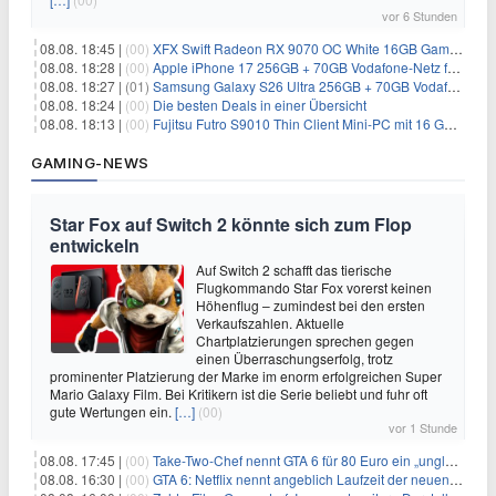
vor 6 Stunden
08.08. 18:45 |
(00)
XFX Swift Radeon RX 9070 OC White 16GB Gaming-Grafikkarte für 579€
08.08. 18:28 |
(00)
Apple iPhone 17 256GB + 70GB Vodafone-Netz für 34,99€/Monat (effektiv 6,41€/Monat)
08.08. 18:27 |
(01)
Samsung Galaxy S26 Ultra 256GB + 70GB Vodafone-Netz für 34,99€/Monat (effektiv 4,74€/Monat)
08.08. 18:24 |
(00)
Die besten Deals in einer Übersicht
08.08. 18:13 |
(00)
Fujitsu Futro S9010 Thin Client Mini-PC mit 16 GB RAM für 100€
GAMING-NEWS
Star Fox auf Switch 2 könnte sich zum Flop
entwickeln
Auf Switch 2 schafft das tierische
Flugkommando Star Fox vorerst keinen
Höhenflug – zumindest bei den ersten
Verkaufszahlen. Aktuelle
Chartplatzierungen sprechen gegen
einen Überraschungserfolg, trotz
prominenter Platzierung der Marke im enorm erfolgreichen Super
Mario Galaxy Film. Bei Kritikern ist die Serie beliebt und fuhr oft
gute Wertungen ein.
[…]
(00)
vor 1 Stunde
08.08. 17:45 |
(00)
Take-Two-Chef nennt GTA 6 für 80 Euro ein „unglaubliches Schnäppchen“
08.08. 16:30 |
(00)
GTA 6: Netflix nennt angeblich Laufzeit der neuen Gameplay-Präsentation