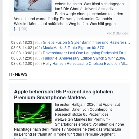
extrem belasten. Was lässt sich dagegen
tun? Die Charité Universitätsmedizin
Berlin wagte einen placebokontrollierten
Versuch und wurde fündig: Ein wenig bekannter Cannabis-
Wirkstoff könnte auf natürlichem Weg helfen. Was hilft gegen
[…]
(00)
vor 2 Stunden
08.08. 18:33 |
(00)
Gillette Fusion 5 Styler Barttrimmer und Rasierer (All in One) für 16€
08.08. 14:02 |
(02)
MediaMarkt: 3 Tonie-Figuren für 37€
08.08. 13:02 |
(00)
Ravensburger Last One Laughing Partyspiel für 14,04€
08.08. 12:30 |
(00)
Fallout 4: Anniversary Edition Switch 2 für 42,39€
08.08. 12:00 |
(00)
Helly Hansen Reisetasche Chelsea Evolution MID 54L für 29,99€
IT-NEWS
Apple beherrscht 65 Prozent des globalen
Premium-Smartphone-Marktes
Im ersten Halbjahr 2026 hat Apple laut
aktuellen Daten von Counterpoint
Research stolze 65 Prozent des
weltweiten Marktes für Premium-
Smartphones erobert. Vor allem die hohe
Nachfrage nach der iPhone 17 Modellreihe trieb das Wachstum
im Berichtszeitraum an. iPhone führt das Premium-Segment
[…]
(00)