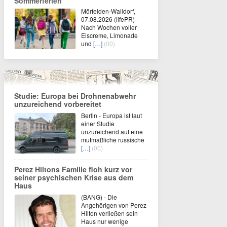
Sommerferien
Mörfelden-Walldorf,
07.08.2026 (lifePR) -
Nach Wochen voller
Eiscreme, Limonade
und
[…]
(00)
Studie: Europa bei Drohnenabwehr
unzureichend vorbereitet
Berlin - Europa ist laut
einer Studie
unzureichend auf eine
mutmaßliche russische
[…]
(00)
Perez Hiltons Familie floh kurz vor
seiner psychischen Krise aus dem
Haus
(BANG) - Die
Angehörigen von Perez
Hilton verließen sein
Haus nur wenige