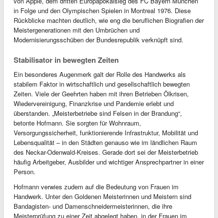
von Apple, dem dritten Europapokalsieg des FC Bayern München
in Folge und den Olympischen Spielen in Montreal 1976. Diese
Rückblicke machten deutlich, wie eng die beruflichen Biografien der
Meistergenerationen mit den Umbrüchen und
Modernisierungsschüben der Bundesrepublik verknüpft sind.
Stabilisator in bewegten Zeiten
Ein besonderes Augenmerk galt der Rolle des Handwerks als
stabilem Faktor in wirtschaftlich und gesellschaftlich bewegten
Zeiten. Viele der Geehrten haben mit ihren Betrieben Ölkrisen,
Wiedervereinigung, Finanzkrise und Pandemie erlebt und
überstanden. „Meisterbetriebe sind Felsen in der Brandung“,
betonte Hofmann. Sie sorgten für Wohnraum,
Versorgungssicherheit, funktionierende Infrastruktur, Mobilität und
Lebensqualität – in den Städten genauso wie im ländlichen Raum
des Neckar-Odenwald-Kreises. Gerade dort sei der Meisterbetrieb
häufig Arbeitgeber, Ausbilder und wichtiger Ansprechpartner in einer
Person.
Hofmann verwies zudem auf die Bedeutung von Frauen im
Handwerk. Unter den Goldenen Meisterinnen und Meistern sind
Bandagisten- und Damenschneidermeisterinnen, die ihre
Meisterprüfung zu einer Zeit abgelegt haben, in der Frauen im