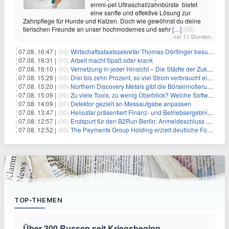
emmi-pet Ultraschallzahnbürste bietet
eine sanfte und effektive Lösung zur
Zahnpflege für Hunde und Katzen. Doch wie gewöhnst du deine
tierischen Freunde an unser hochmodernes und sehr
[…]
(00)
vor 11 Stunden
07.08. 16:47 |
(00)
Wirtschaftsstaatssekretär Thomas Dörflinger besucht Handwerksbetrieb im Kammerbezirk Freiburg
07.08. 16:31 |
(00)
Arbeit macht Spaß oder krank
07.08. 16:10 |
(00)
Vernetzung in jeder Hinsicht – Die Städte der Zukunft sind grün-blau
07.08. 15:29 |
(00)
Drei bis zehn Prozent, so viel Strom verbraucht ein Aufzug im Gebäude
07.08. 15:20 |
(00)
Northern Discovery Metals gibt die Börsennotierung an der Frankfurter Wertpapierbörse bekannt
07.08. 15:09 |
(00)
Zu viele Tools, zu wenig Überblick? Welche Software IT-Dienstleister wirklich brauchen
07.08. 14:09 |
(00)
Detektor gezielt an Messaufgabe anpassen
07.08. 13:47 |
(00)
Heliostar präsentiert Finanz- und Betriebsergebnis für das zweite Quartal 2026 mit Goldproduktion und Barreserven in Rekordhöhe
07.08. 12:57 |
(00)
Endspurt für den B2Run Berlin: Anmeldeschluss am 26. August
07.08. 12:52 |
(00)
The Payments Group Holding erzielt deutliche Fortschritte bei ihren AI-Projekten
TOP-THEMEN
Über 300 Russen seit Kriegsbeginn