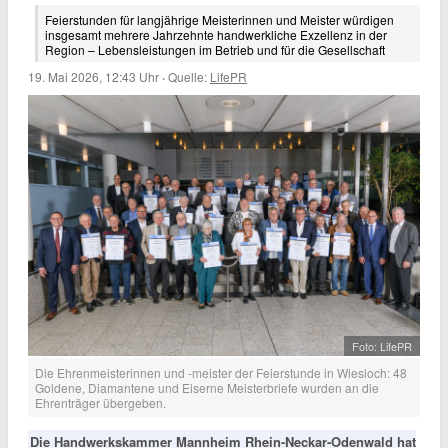
Feierstunden für langjährige Meisterinnen und Meister würdigen
insgesamt mehrere Jahrzehnte handwerkliche Exzellenz in der
Region – Lebensleistungen im Betrieb und für die Gesellschaft
19. Mai 2026, 12:43 Uhr
·
Quelle:
LifePR
Foto: LifePR
Die Ehrenmeisterinnen und -meister der Feierstunde in Wiesloch: 48
Goldene, Diamantene und Eiserne Meisterbriefe wurden an die
Ehrenträger übergeben.
Die Handwerkskammer Mannheim Rhein-Neckar-Odenwald hat