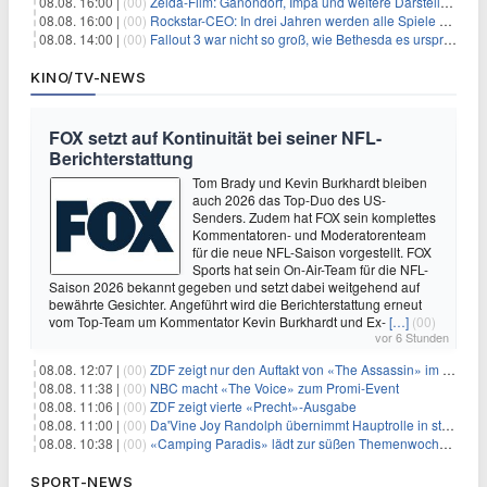
08.08. 16:00 |
(00)
Zelda-Film: Ganondorf, Impa und weitere Darsteller sollen feststehen
08.08. 16:00 |
(00)
Rockstar-CEO: In drei Jahren werden alle Spiele gestreamt
08.08. 14:00 |
(00)
Fallout 3 war nicht so groß, wie Bethesda es ursprünglich wollte
KINO/TV-NEWS
FOX setzt auf Kontinuität bei seiner NFL-
Berichterstattung
Tom Brady und Kevin Burkhardt bleiben
auch 2026 das Top-Duo des US-
Senders. Zudem hat FOX sein komplettes
Kommentatoren- und Moderatorenteam
für die neue NFL-Saison vorgestellt. FOX
Sports hat sein On-Air-Team für die NFL-
Saison 2026 bekannt gegeben und setzt dabei weitgehend auf
bewährte Gesichter. Angeführt wird die Berichterstattung erneut
vom Top-Team um Kommentator Kevin Burkhardt und Ex-
[…]
(00)
vor 6 Stunden
08.08. 12:07 |
(00)
ZDF zeigt nur den Auftakt von «The Assassin» im Fernsehen
08.08. 11:38 |
(00)
NBC macht «The Voice» zum Promi-Event
08.08. 11:06 |
(00)
ZDF zeigt vierte «Precht»-Ausgabe
08.08. 11:00 |
(00)
Da'Vine Joy Randolph übernimmt Hauptrolle in starbesetzter schwarzer Komödie
08.08. 10:38 |
(00)
«Camping Paradis» lädt zur süßen Themenwoche ein
SPORT-NEWS