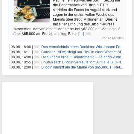
die Performance von Bitcoin-ETFs
starteten die Fonds im August stark und
zogen in der ersten vollen Woche des
Monats über $800 Millionen an. Dies fiel
mit einer Erholung des Bitcoin-Kurses
zusammen, der von einem Monatstief bei $62.200 am Montag auf
über $65.000 am Freitag anstieg. Beste
[…]
(00)
vor 45 Minuten
08.08. 18:00 |
(00)
Das Vermächtnis eines Bankiers: Wie Johann Friedrich Städel sein Imperium unsterblich machte
08.08. 16:11 |
(00)
Cardano (ADA) steigt um 18% in einer Woche: Steht ein Kurs von $0,30 bevor?
08.08. 14:00 |
(00)
DAX knackt erneut Rekordmarke – Zalando-Aktie crasht nach Quartalszahlen
08.08. 13:55 |
(00)
Bhutan setzt Bitcoin-Verkäufe fort: Aktuelle BTC-Transaktionen
08.08. 12:09 |
(00)
Bitcoin kämpft um die Marke von $65.000, Pi Network gewinnt an Unterstützung