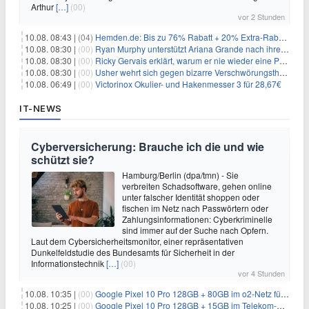
Arthur
[…]
(00)
vor 2 Stunden
10.08. 08:43 |
(04)
Hemden.de: Bis zu 76% Rabatt + 20% Extra-Rabatt auf ALLE Hemden
10.08. 08:30 |
(00)
Ryan Murphy unterstützt Ariana Grande nach ihrem Ausstieg bei 'American Horror Story'
10.08. 08:30 |
(00)
Ricky Gervais erklärt, warum er nie wieder eine Preisverleihung moderieren will
10.08. 08:30 |
(00)
Usher wehrt sich gegen bizarre Verschwörungstheorie über angeblichen 'Klon'
10.08. 06:49 |
(00)
Victorinox Okulier- und Hakenmesser 3 für 28,67€
IT-NEWS
Cyberversicherung: Brauche ich die und wie
schützt sie?
Hamburg/Berlin (dpa/tmn) - Sie
verbreiten Schadsoftware, gehen online
unter falscher Identität shoppen oder
fischen im Netz nach Passwörtern oder
Zahlungsinformationen: Cyberkriminelle
sind immer auf der Suche nach Opfern.
Laut dem Cybersicherheitsmonitor, einer repräsentativen
Dunkelfeldstudie des Bundesamts für Sicherheit in der
Informationstechnik
[…]
(00)
vor 4 Stunden
10.08. 10:35 |
(00)
Google Pixel 10 Pro 128GB + 80GB im o2-Netz für 24,99€/Monat (effektiv -6,60€/Monat)
10.08. 10:25 |
(00)
Google Pixel 10 Pro 128GB + 15GB im Telekom-Netz für 19,98€/Monat (effektiv -12,77€/Monat)