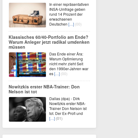
In einer repräsentativen
INSA-Umfrage geben
rund 14 Prozent der
erwachsenen
Deutschen
[…]
(00)
Klassisches 60/40-Portfolio am Ende?
Warum Anleger jetzt radikal umdenken
müssen
Das Ende einer Ära:
Warum Optimierung
nicht mehr zieht Seit
den 1990er-Jahren war
es
[…]
(00)
Nowitzkis erster NBA-Trainer: Don
Nelson ist tot
Dallas (dpa) - Dirk
Nowitzkis erster NBA-
Trainer Don Nelson ist
tot. Der Ex-Profi und
[…]
(01)