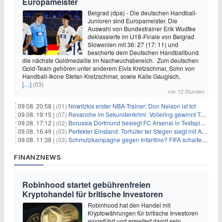
Europameister
Belgrad (dpa) - Die deutschen Handball-
Junioren sind Europameister. Die
Auswahl von Bundestrainer Erik Wudtke
deklassierte im U18-Finale von Belgrad
Slowenien mit 36: 27 (17: 11) und
bescherte dem Deutschen Handballbund
die nächste Goldmedaille im Nachwuchsbereich. Zum deutschen
Gold-Team gehören unter anderem Elvis Kretzschmar, Sohn von
Handball-Ikone Stefan Kretzschmar, sowie Kalle Gaugisch,
[…]
(03)
vor 12 Stunden
09.08. 20:58 |
(01)
Nowitzkis erster NBA-Trainer: Don Nelson ist tot
09.08. 19:15 |
(07)
Revanche im Sekundenkrimi: Vollering gewinnt Tour
09.08. 17:12 |
(02)
Borussia Dortmund besiegt FC Arsenal in Testspiel mit 3:2
09.08. 16:49 |
(03)
Perfekter Einstand: Torhüter ter Stegen siegt mit Ajax
09.08. 11:38 |
(03)
Schmutzkampagne gegen Infantino? FIFA schaltet auf Angriff
FINANZNEWS
Robinhood startet gebührenfreien
Kryptohandel für britische Investoren
Robinhood hat den Handel mit
Kryptowährungen für britische Investoren
eingeführt und erweitert damit sein