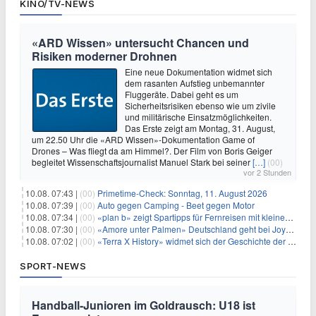
KINO/TV-NEWS
«ARD Wissen» untersucht Chancen und
Risiken moderner Drohnen
Eine neue Dokumentation widmet sich
dem rasanten Aufstieg unbemannter
Fluggeräte. Dabei geht es um
Sicherheitsrisiken ebenso wie um zivile
und militärische Einsatzmöglichkeiten.
Das Erste zeigt am Montag, 31. August,
um 22.50 Uhr die «ARD Wissen»-Dokumentation Game of
Drones – Was fliegt da am Himmel?. Der Film von Boris Geiger
begleitet Wissenschaftsjournalist Manuel Stark bei seiner
[…]
(00)
vor 2 Stunden
10.08. 07:43 |
(00)
Primetime-Check: Sonntag, 11. August 2026
10.08. 07:39 |
(00)
Auto gegen Camping - Beet gegen Motor
10.08. 07:34 |
(00)
«plan b» zeigt Spartipps für Fernreisen mit kleinem Budget
10.08. 07:30 |
(00)
«Amore unter Palmen» Deutschland geht bei Joyn weiter
10.08. 07:02 |
(00)
«Terra X History» widmet sich der Geschichte der deutschen Vereine
SPORT-NEWS
Handball-Junioren im Goldrausch: U18 ist