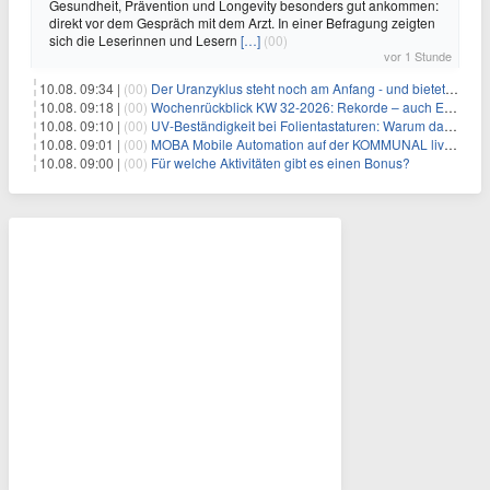
Gesundheit, Prävention und Longevity besonders gut ankommen:
direkt vor dem Gespräch mit dem Arzt. In einer Befragung zeigten
sich die Leserinnen und Lesern
[…]
(00)
vor 1 Stunde
10.08. 09:34 |
(00)
Der Uranzyklus steht noch am Anfang - und bietet Chancen
10.08. 09:18 |
(00)
Wochenrückblick KW 32-2026: Rekorde – auch Edelmetalle melden sich zurück!
10.08. 09:10 |
(00)
UV-Beständigkeit bei Folientastaturen: Warum das Material allein nicht über die Lebensdauer entscheidet
10.08. 09:01 |
(00)
MOBA Mobile Automation auf der KOMMUNAL live in Fulda
10.08. 09:00 |
(00)
Für welche Aktivitäten gibt es einen Bonus?