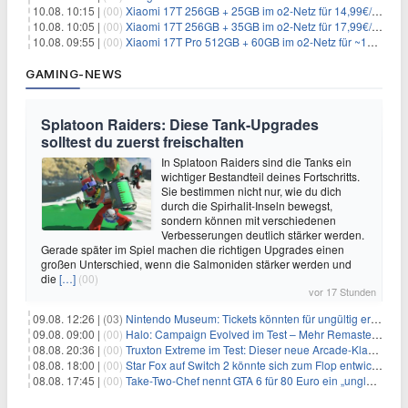
10.08. 10:15 |
(00)
Xiaomi 17T 256GB + 25GB im o2-Netz für 14,99€/Monat (effektiv -4,30€/Monat)
10.08. 10:05 |
(00)
Xiaomi 17T 256GB + 35GB im o2-Netz für 17,99€/Monat (effektiv -2,47€/Monat)
10.08. 09:55 |
(00)
Xiaomi 17T Pro 512GB + 60GB im o2-Netz für ~19,99€/Monat (effektiv -7,22€/Monat)
GAMING-NEWS
Splatoon Raiders: Diese Tank-Upgrades
solltest du zuerst freischalten
In Splatoon Raiders sind die Tanks ein
wichtiger Bestandteil deines Fortschritts.
Sie bestimmen nicht nur, wie du dich
durch die Spirhalit-Inseln bewegst,
sondern können mit verschiedenen
Verbesserungen deutlich stärker werden.
Gerade später im Spiel machen die richtigen Upgrades einen
großen Unterschied, wenn die Salmoniden stärker werden und
die
[…]
(00)
vor 17 Stunden
09.08. 12:26 |
(03)
Nintendo Museum: Tickets könnten für ungültig erklärt werden!
09.08. 09:00 |
(00)
Halo: Campaign Evolved im Test – Mehr Remaster als Remake
08.08. 20:36 |
(00)
Truxton Extreme im Test: Dieser neue Arcade-Klassiker verzeiht dir gar nichts
08.08. 18:00 |
(00)
Star Fox auf Switch 2 könnte sich zum Flop entwickeln
08.08. 17:45 |
(00)
Take-Two-Chef nennt GTA 6 für 80 Euro ein „unglaubliches Schnäppchen“