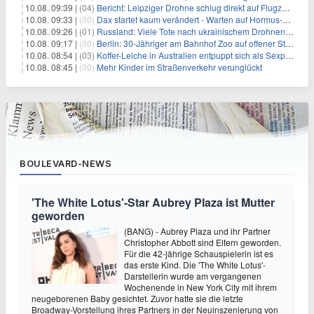
10.08. 09:39 |
(04)
Bericht: Leipziger Drohne schlug direkt auf Flugzeug ein
10.08. 09:33 |
(00)
Dax startet kaum verändert - Warten auf Hormus-Öffnung geht weiter
10.08. 09:26 |
(01)
Russland: Viele Tote nach ukrainischem Drohnenangriff
10.08. 09:17 |
(00)
Berlin: 30-Jähriger am Bahnhof Zoo auf offener Straße erschossen
10.08. 08:54 |
(03)
Koffer-Leiche in Australien entpuppt sich als Sexpuppe
10.08. 08:45 |
(00)
Mehr Kinder im Straßenverkehr verunglückt
BOULEVARD-NEWS
'The White Lotus'-Star Aubrey Plaza ist Mutter
geworden
(BANG) - Aubrey Plaza und ihr Partner
Christopher Abbott sind Eltern geworden.
Für die 42-jährige Schauspielerin ist es
das erste Kind. Die 'The White Lotus'-
Darstellerin wurde am vergangenen
Wochenende in New York City mit ihrem
neugeborenen Baby gesichtet. Zuvor hatte sie die letzte
Broadway-Vorstellung ihres Partners in der Neuinszenierung von