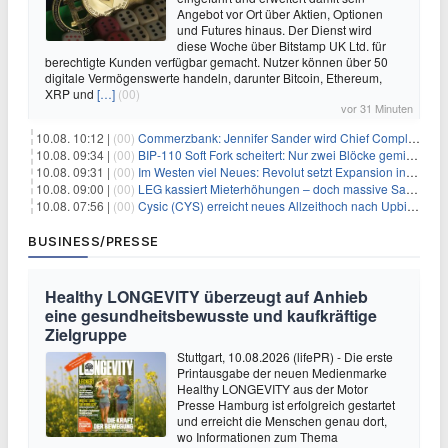
Angebot vor Ort über Aktien, Optionen
und Futures hinaus. Der Dienst wird
diese Woche über Bitstamp UK Ltd. für
berechtigte Kunden verfügbar gemacht. Nutzer können über 50
digitale Vermögenswerte handeln, darunter Bitcoin, Ethereum,
XRP und
[…]
(00)
vor 31 Minuten
10.08. 10:12 |
(00)
Commerzbank: Jennifer Sander wird Chief Compliance Officer der
10.08. 09:34 |
(00)
BIP-110 Soft Fork scheitert: Nur zwei Blöcke gemined, bevor es zum Stillstand kommt
10.08. 09:31 |
(00)
Im Westen viel Neues: Revolut setzt Expansion in Europa fort
10.08. 09:00 |
(00)
LEG kassiert Mieterhöhungen – doch massive Sanierungskosten fressen Gewinne auf
10.08. 07:56 |
(00)
Cysic (CYS) erreicht neues Allzeithoch nach Upbit-Listing
BUSINESS/PRESSE
Healthy LONGEVITY überzeugt auf Anhieb
eine gesundheitsbewusste und kaufkräftige
Zielgruppe
Stuttgart, 10.08.2026 (lifePR) - Die erste
Printausgabe der neuen Medienmarke
Healthy LONGEVITY aus der Motor
Presse Hamburg ist erfolgreich gestartet
und erreicht die Menschen genau dort,
wo Informationen zum Thema