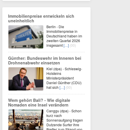
Immobilienpreise entwickeln sich
uneinheitlich
Berlin - Die
Immobilienpreise in
Deutschland haben im
zweiten Quartal 2026
insgesamt
[…]
(00)
Günther: Bundeswehr im Inneren bei
Drohnenabwehr einsetzen
Kiel (dpa) - Schleswig-
Holsteins
Ministerpräsident
Daniel Günther (CDU)
hat sich
[…]
(00)
Wem gehört Bali? - Wie digitale
Nomaden eine Insel verändern
Canggu (dpa) - Schon
kurz nach
Sonnenaufgang tragen
Dutzende Surfer ihre
Bretter zum Strand von