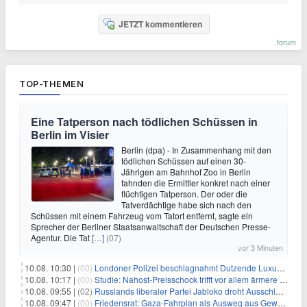
JETZT kommentieren
forum
TOP-THEMEN
Eine Tatperson nach tödlichen Schüssen in
Berlin im Visier
Berlin (dpa) - In Zusammenhang mit den
tödlichen Schüssen auf einen 30-
Jährigen am Bahnhof Zoo in Berlin
fahnden die Ermittler konkret nach einer
flüchtigen Tatperson. Der oder die
Tatverdächtige habe sich nach den
Schüssen mit einem Fahrzeug vom Tatort entfernt, sagte ein
Sprecher der Berliner Staatsanwaltschaft der Deutschen Presse-
Agentur. Die Tat
[…]
(07)
vor 3 Minuten
10.08. 10:30 |
(00)
Londoner Polizei beschlagnahmt Dutzende Luxusautos
10.08. 10:17 |
(00)
Studie: Nahost-Preisschock trifft vor allem ärmere Haushalte
10.08. 09:55 |
(02)
Russlands liberaler Partei Jabloko droht Ausschluss von Wahl
10.08. 09:47 |
(00)
Friedensrat: Gaza-Fahrplan als Ausweg aus Gewaltspirale