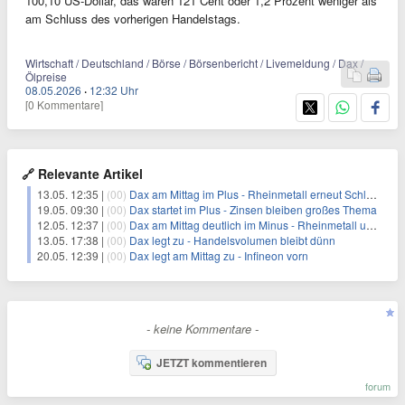
100,10 US-Dollar, das waren 121 Cent oder 1,2 Prozent weniger als
am Schluss des vorherigen Handelstags.
Wirtschaft / Deutschland / Börse / Börsenbericht / Livemeldung / Dax /
Ölpreise
08.05.2026
·
12:32 Uhr
[0 Kommentare]
🔗 Relevante Artikel
13.05. 12:35 |
(00)
Dax am Mittag im Plus - Rheinmetall erneut Schlusslicht
19.05. 09:30 |
(00)
Dax startet im Plus - Zinsen bleiben großes Thema
12.05. 12:37 |
(00)
Dax am Mittag deutlich im Minus - Rheinmetall unter Druck
13.05. 17:38 |
(00)
Dax legt zu - Handelsvolumen bleibt dünn
20.05. 12:39 |
(00)
Dax legt am Mittag zu - Infineon vorn
- keine Kommentare -
JETZT kommentieren
forum