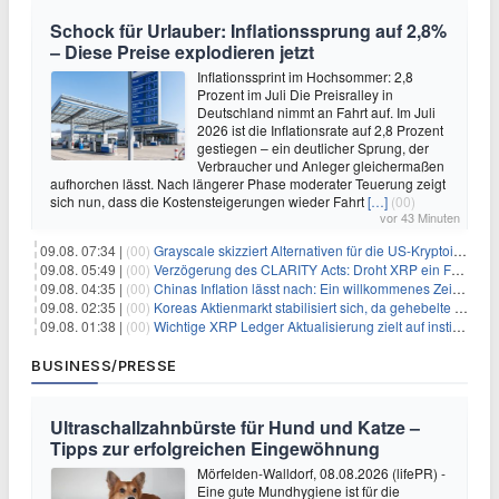
Schock für Urlauber: Inflationssprung auf 2,8%
– Diese Preise explodieren jetzt
Inflationssprint im Hochsommer: 2,8
Prozent im Juli Die Preisralley in
Deutschland nimmt an Fahrt auf. Im Juli
2026 ist die Inflationsrate auf 2,8 Prozent
gestiegen – ein deutlicher Sprung, der
Verbraucher und Anleger gleichermaßen
aufhorchen lässt. Nach längerer Phase moderater Teuerung zeigt
sich nun, dass die Kostensteigerungen wieder Fahrt
[…]
(00)
vor 43 Minuten
09.08. 07:34 |
(00)
Grayscale skizziert Alternativen für die US-Kryptoindustrie ohne CLARITY Act
09.08. 05:49 |
(00)
Verzögerung des CLARITY Acts: Droht XRP ein Fall unter die $1-Marke?
09.08. 04:35 |
(00)
Chinas Inflation lässt nach: Ein willkommenes Zeichen für Investoren angesichts der Folgen des Öl-Schocks
09.08. 02:35 |
(00)
Koreas Aktienmarkt stabilisiert sich, da gehebelte Positionen abgebaut werden
09.08. 01:38 |
(00)
Wichtige XRP Ledger Aktualisierung zielt auf institutionelle Akzeptanz ab
BUSINESS/PRESSE
Ultraschallzahnbürste für Hund und Katze –
Tipps zur erfolgreichen Eingewöhnung
Mörfelden-Walldorf, 08.08.2026 (lifePR) -
Eine gute Mundhygiene ist für die