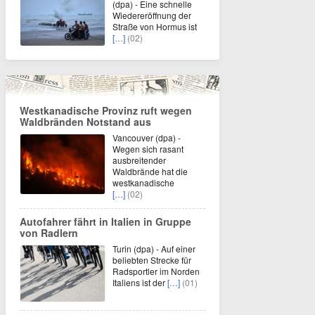
(dpa) - Eine schnelle
Wiedereröffnung der
Straße von Hormus ist
[…]
(02)
Westkanadische Provinz ruft wegen
Waldbränden Notstand aus
Vancouver (dpa) -
Wegen sich rasant
ausbreitender
Waldbrände hat die
westkanadische
[…]
(02)
Autofahrer fährt in Italien in Gruppe
von Radlern
Turin (dpa) - Auf einer
beliebten Strecke für
Radsportler im Norden
Italiens ist der
[…]
(01)