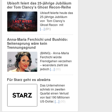
Ubisoft feiert das 25-jährige Jubiläum
der Tom Clancy’s Ghost Recon-Reihe
Ubisoft feierte heute das
25-jährige Jubiläum
von Tom Clancy’s
Ghost Recon mit
[…]
(01)
Anna-Maria Ferchichi und Bushido:
Seitensprung wäre kein
Trennungsgrund
(BANG) - Anna-Maria
Ferchichi würde
Fremdgehen verzeihen
– woanders zieht sie
jedoch
[…]
(00)
Für Starz geht es abwärts
Das Unternehmen
schrieb im zweiten
Quartal einen Verlust
von fast 190 Millionen
US-Dollar.
[…]
(00)