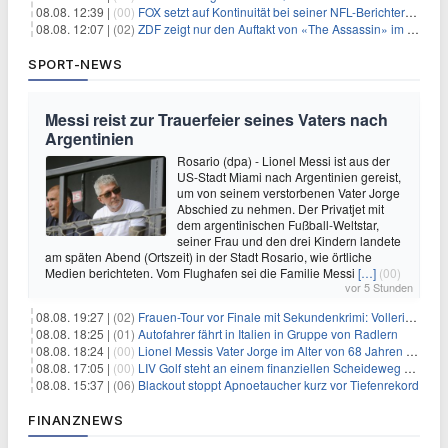
08.08. 12:39 |
(00)
FOX setzt auf Kontinuität bei seiner NFL-Berichterstattung
08.08. 12:07 |
(02)
ZDF zeigt nur den Auftakt von «The Assassin» im Fernsehen
SPORT-NEWS
Messi reist zur Trauerfeier seines Vaters nach
Argentinien
Rosario (dpa) - Lionel Messi ist aus der
US-Stadt Miami nach Argentinien gereist,
um von seinem verstorbenen Vater Jorge
Abschied zu nehmen. Der Privatjet mit
dem argentinischen Fußball-Weltstar,
seiner Frau und den drei Kindern landete
am späten Abend (Ortszeit) in der Stadt Rosario, wie örtliche
Medien berichteten. Vom Flughafen sei die Familie Messi
[…]
(00)
vor 5 Stunden
08.08. 19:27 |
(02)
Frauen-Tour vor Finale mit Sekundenkrimi: Vollering in Gelb
08.08. 18:25 |
(01)
Autofahrer fährt in Italien in Gruppe von Radlern
08.08. 18:24 |
(00)
Lionel Messis Vater Jorge im Alter von 68 Jahren gestorben
08.08. 17:05 |
(00)
LIV Golf steht an einem finanziellen Scheideweg auf der Suche nach neuen Investitionen
08.08. 15:37 |
(06)
Blackout stoppt Apnoetaucher kurz vor Tiefenrekord
FINANZNEWS