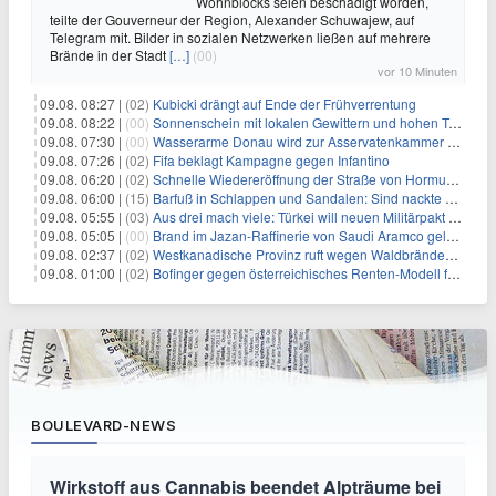
Wohnblocks seien beschädigt worden,
teilte der Gouverneur der Region, Alexander Schuwajew, auf
Telegram mit. Bilder in sozialen Netzwerken ließen auf mehrere
Brände in der Stadt
[…]
(00)
vor 10 Minuten
09.08. 08:27 |
(02)
Kubicki drängt auf Ende der Frühverrentung
09.08. 08:22 |
(00)
Sonnenschein mit lokalen Gewittern und hohen Temperaturen
09.08. 07:30 |
(00)
Wasserarme Donau wird zur Asservatenkammer der Geschichte
09.08. 07:26 |
(02)
Fifa beklagt Kampagne gegen Infantino
09.08. 06:20 |
(02)
Schnelle Wiedereröffnung der Straße von Hormus ungewiss
09.08. 06:00 |
(15)
Barfuß in Schlappen und Sandalen: Sind nackte Füße eklig?
09.08. 05:55 |
(03)
Aus drei mach viele: Türkei will neuen Militärpakt erweitern
09.08. 05:05 |
(00)
Brand im Jazan-Raffinerie von Saudi Aramco gelöscht: Auswirkungen auf die Energiemärkte
09.08. 02:37 |
(02)
Westkanadische Provinz ruft wegen Waldbränden Notstand aus
09.08. 01:00 |
(02)
Bofinger gegen österreichisches Renten-Modell für Schwerarbeiter
BOULEVARD-NEWS
Wirkstoff aus Cannabis beendet Alpträume bei