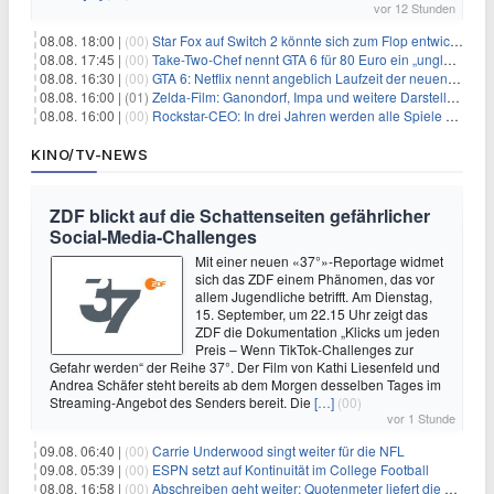
vor 12 Stunden
08.08. 18:00 |
(00)
Star Fox auf Switch 2 könnte sich zum Flop entwickeln
08.08. 17:45 |
(00)
Take-Two-Chef nennt GTA 6 für 80 Euro ein „unglaubliches Schnäppchen“
08.08. 16:30 |
(00)
GTA 6: Netflix nennt angeblich Laufzeit der neuen Gameplay-Präsentation
08.08. 16:00 |
(01)
Zelda-Film: Ganondorf, Impa und weitere Darsteller sollen feststehen
08.08. 16:00 |
(00)
Rockstar-CEO: In drei Jahren werden alle Spiele gestreamt
KINO/TV-NEWS
ZDF blickt auf die Schattenseiten gefährlicher
Social-Media-Challenges
Mit einer neuen «37°»-Reportage widmet
sich das ZDF einem Phänomen, das vor
allem Jugendliche betrifft. Am Dienstag,
15. September, um 22.15 Uhr zeigt das
ZDF die Dokumentation „Klicks um jeden
Preis – Wenn TikTok-Challenges zur
Gefahr werden“ der Reihe 37°. Der Film von Kathi Liesenfeld und
Andrea Schäfer steht bereits ab dem Morgen desselben Tages im
Streaming-Angebot des Senders bereit. Die
[…]
(00)
vor 1 Stunde
09.08. 06:40 |
(00)
Carrie Underwood singt weiter für die NFL
09.08. 05:39 |
(00)
ESPN setzt auf Kontinuität im College Football
08.08. 16:58 |
(00)
Abschreiben geht weiter: Quotenmeter liefert die Vorlagen