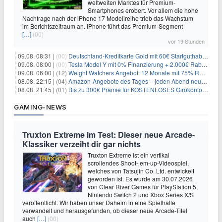
weltweiten Marktes für Premium-
Smartphones erobert. Vor allem die hohe
Nachfrage nach der iPhone 17 Modellreihe trieb das Wachstum
im Berichtszeitraum an. iPhone führt das Premium-Segment
[…]
(00)
vor 19 Stunden
09.08. 08:31 |
(00)
Deutschland-Kreditkarte Gold mit 60€ Startguthaben (45€ Gewinn)
09.08. 08:00 |
(00)
Tesla Model Y mit 0% Finanzierung + 2.000€ Rabatt für 38.970€
09.08. 06:00 |
(12)
Weight Watchers Angebot: 12 Monate mit 75% Rabatt ab 6,25€/Monat
08.08. 22:15 |
(04)
Amazon-Angebote des Tages – jeden Abend neue Deals zum Stöbern
08.08. 21:45 |
(01)
Bis zu 300€ Prämie für KOSTENLOSES Girokonto bei der Santander – 50€ schon nach 1 Woche!
GAMING-NEWS
Truxton Extreme im Test: Dieser neue Arcade-
Klassiker verzeiht dir gar nichts
Truxton Extreme ist ein vertikal
scrollendes Shoot-‚em-up-Videospiel,
welches von Tatsujin Co. Ltd. entwickelt
geworden ist. Es wurde am 30.07.2026
von Clear River Games für PlayStation 5,
Nintendo Switch 2 und Xbox Series X/S
veröffentlicht. Wir haben unser Daheim in eine Spielhalle
verwandelt und herausgefunden, ob dieser neue Arcade-Titel
auch
[…]
(00)