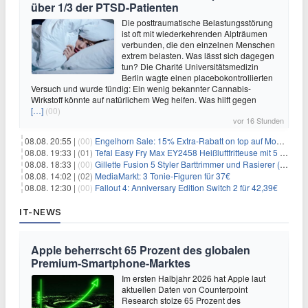
über 1/3 der PTSD-Patienten
Die posttraumatische Belastungsstörung
ist oft mit wiederkehrenden Alpträumen
verbunden, die den einzelnen Menschen
extrem belasten. Was lässt sich dagegen
tun? Die Charité Universitätsmedizin
Berlin wagte einen placebokontrollierten
Versuch und wurde fündig: Ein wenig bekannter Cannabis-
Wirkstoff könnte auf natürlichem Weg helfen. Was hilft gegen
[…]
(00)
vor 16 Stunden
08.08. 20:55 |
(00)
Engelhorn Sale: 15% Extra-Rabatt on top auf Mode- und Sport-Artikel
08.08. 19:33 |
(01)
Tefal Easy Fry Max EY2458 Heißluftfritteuse mit 5 Litern für 64,99€
08.08. 18:33 |
(00)
Gillette Fusion 5 Styler Barttrimmer und Rasierer (All in One) für 16€
08.08. 14:02 |
(02)
MediaMarkt: 3 Tonie-Figuren für 37€
08.08. 12:30 |
(00)
Fallout 4: Anniversary Edition Switch 2 für 42,39€
IT-NEWS
Apple beherrscht 65 Prozent des globalen
Premium-Smartphone-Marktes
Im ersten Halbjahr 2026 hat Apple laut
aktuellen Daten von Counterpoint
Research stolze 65 Prozent des