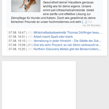
Gesundheit deiner Haustiere genauso
wichtig wie für deine eigene. Unsere
emmi-pet Ultraschallzahnbürste bietet
eine sanfte und effektive Lösung zur
Zahnpflege für Hunde und Katzen. Doch wie gewöhnst du deine
tierischen Freunde an unser hochmodernes und sehr
[…]
(00)
vor 24 Stunden
07.08. 16:47 |
(00)
Wirtschaftsstaatssekretär Thomas Dörflinger besucht Handwerksbetrieb im Kammerbezirk Freiburg
07.08. 16:31 |
(00)
Arbeit macht Spaß oder krank
07.08. 16:10 |
(00)
Vernetzung in jeder Hinsicht – Die Städte der Zukunft sind grün-blau
07.08. 15:29 |
(01)
Drei bis zehn Prozent, so viel Strom verbraucht ein Aufzug im Gebäude
07.08. 15:20 |
(00)
Northern Discovery Metals gibt die Börsennotierung an der Frankfurter Wertpapierbörse bekannt