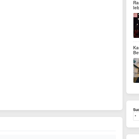
Ra
le
Ka
Be
Suc