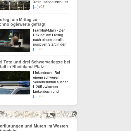
Xetra-Handelsschluss
[…]
(03)
x legt am Mittag zu -
chnologiewerte gefragt
Frankfurt/Main - Der
Dax hat am Freitag
nach einem bereits
positiven Start in den
[…]
(00)
ei Tote und drei Schwerverletzte bei
fall in Rheinland-Pfalz
Linkenbach - Bei
einem schweren
Verkehrsunfall auf der
L 265 zwischen
Linkenbach und
[…]
(00)
erflutungen und Muren im Westen
terreichs