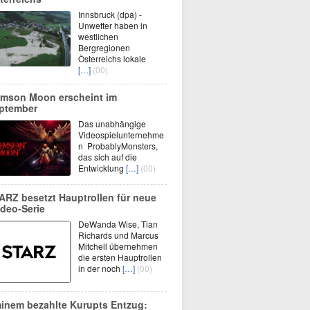
Innsbruck (dpa) -
Unwetter haben in
westlichen
Bergregionen
Österreichs lokale
[…]
(00)
imson Moon erscheint im
ptember
Das unabhängige
Videospielunternehme
n ProbablyMonsters,
das sich auf die
Entwicklung
[…]
(00)
ARZ besetzt Hauptrollen für neue
deo-Serie
DeWanda Wise, Tian
Richards und Marcus
Mitchell übernehmen
die ersten Hauptrollen
in der noch
[…]
(00)
inem bezahlte Kurupts Entzug: