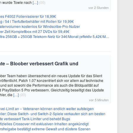
n wurde Towle nach
[…]
(00)
vor 2 Stunden
es F4002 Folienrasierer für 18,99€
 54 l Tierfutterbehälter mit Rollen für 19,99€
atenvolumen kostenlos für Windscribe-Pro-Nutzer
er Zeit Komplettbox mit 27 DVDs für 59,49€
a 256GB + 250GB Telekom-Netz für 34€/Monat (effektiv 5,42€/Monat)
date – Bloober verbessert Grafik und
ber Team haben überraschend ein neues Update für das Silent
öffentlicht. Patch 1.07 konzentriert sich vor allem auf technische
nd soll sowohl die Performance als auch die Bildqualität auf
d PlayStation 5 Pro verbessern. Gleichzeitig beseitigt das Update
hler, die
[…]
(00)
vor 5 Minuten
evel-Limit an – Veteranen können endlich weiter aufsteigen
eller: Diese Switch- und Switch-2-Spiele verkaufen sich am besten
te verbessert Tank-Limiter und behebt Bugs
ffizielles Crossover mit exklusiven Inhalten angekündigt
ersfreigabe bestätigt extreme Gewalt und düstere Szenen