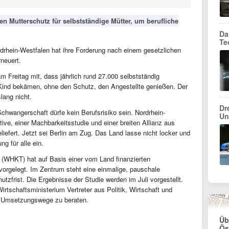
en Mutterschutz für selbstständige Mütter, um berufliche
Da
Te
drhein-Westfalen hat ihre Forderung nach einem gesetzlichen
neuert.
m Freitag mit, dass jährlich rund 27.000 selbstständig
 Kind bekämen, ohne den Schutz, den Angestellte genießen. Der
slang nicht.
Dr
chwangerschaft dürfe kein Berufsrisiko sein. Nordrhein-
Un
tive, einer Machbarkeitsstudie und einer breiten Allianz aus
geliefert. Jetzt sei Berlin am Zug. Das Land lasse nicht locker und
ng für alle ein.
WHKT) hat auf Basis einer vom Land finanzierten
orgelegt. Im Zentrum steht eine einmalige, pauschale
tzfrist. Die Ergebnisse der Studie werden im Juli vorgestellt.
Wirtschaftsministerium Vertreter aus Politik, Wirtschaft und
m Umsetzungswege zu beraten.
Üb
Ös