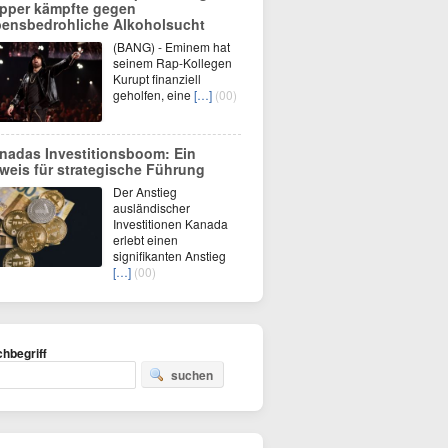
pper kämpfte gegen
bensbedrohliche Alkoholsucht
(BANG) - Eminem hat
seinem Rap-Kollegen
Kurupt finanziell
geholfen, eine
[…]
(00)
nadas Investitionsboom: Ein
weis für strategische Führung
Der Anstieg
ausländischer
Investitionen Kanada
erlebt einen
signifikanten Anstieg
[…]
(00)
hbegriff
suchen