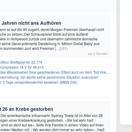
 Jahren nicht ans Aufhören
enn er auf die 90 zugeht, denkt Morgan Freeman überhaupt nicht
Ruhe zu setzen. Der Schauspieler blickt auf eine äußerst
riere in Hollywood zurück und übernahm zahlreiche ikonische
 seine Oscar-prämierte Darstellung in 'Million Dollar Baby' aus
 Im kommenden Juni wird Freeman
[…]
(01)
vor 2 Stunden
ition Brettspiel für 22,77€
ompressor 18 V für 48,61€
s Wiedersehen ihrer geschiedenen Eltern kurz vor dem Tod ihrer Mutter
rschiebung: 'Ich wollte keine persönliche Situation ausnutzen'
3 Tage versandkostenfrei bestellen (MBW 25€)
t 26 an Krebs gestorben
 Die amerikanische Influencerin Sydney Towle ist im Alter von 26
lgen einer Krebserkrankung gestorben. «Sie hat sehr hart
sind so stolz auf sie», teilte ihre Familie in einem Video auf ihren
sozialen Medien mit. «Wir werden dich immer so sehr lieben», hieß