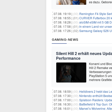
es dazu. Gebore
07.08. 19:19 |
(00)
Remington F4 Style Seri
07.08. 18:55 |
(01)
CURVER Futterbox 20 kg /
07.08. 18:28 |
(00)
aloSIM eSIM mit 5 GB D
07.08. 17:58 |
(01)
In einem Land vor unser
07.08. 17:26 |
(02)
Samsung Galaxy S26 Ultr
GAMING-NEWS
Silent Hill 2 erhält neues Up
Performance
Konami und Bloo
Hill 2 Remake ver
Verbesserungen u
PlayStation 5 un
mehrere Grafikfe
07.08. 18:59 |
(00)
Helldivers 2 hebt das L
07.08. 17:30 |
(00)
Nintendo enthüllt Bests
07.08. 17:00 |
(00)
Splatoon Raiders: Upda
07.08. 16:30 |
(00)
Battlefield 6 Top Gun: O
07.08. 16:01 |
(00)
Marvel’s Wolverine: Alt