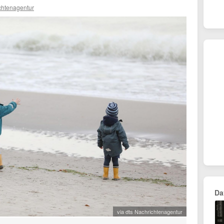
chtenagentur
Da
via dts Nachrichtenagentur