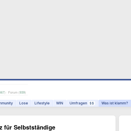
567
) · Forum (
939
)
munity
Lose
Lifestyle
WIN
Umfragen
Was ist klamm?
$$
 für Selbstständige