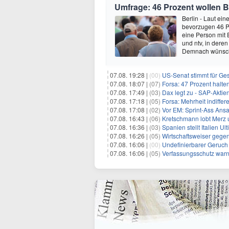
Umfrage: 46 Prozent wollen B
Berlin - Laut ei
bevorzugen 46 P
eine Person mit 
und ntv, in dere
Demnach wünsch
07.08. 19:28 |
(00)
US-Senat stimmt für Ge
07.08. 18:07 |
(07)
Forsa: 47 Prozent halte
07.08. 17:49 |
(03)
Dax legt zu - SAP-Aktien
07.08. 17:18 |
(05)
Forsa: Mehrheit indiff
07.08. 17:08 |
(02)
Vor EM: Sprint-Ass Ans
07.08. 16:43 |
(06)
Kretschmann lobt Merz 
07.08. 16:36 |
(03)
Spanien stellt Italien 
07.08. 16:26 |
(05)
Wirtschaftsweiser gege
07.08. 16:06 |
(00)
Undefinierbarer Geruch 
07.08. 16:06 |
(05)
Verfassungsschutz war