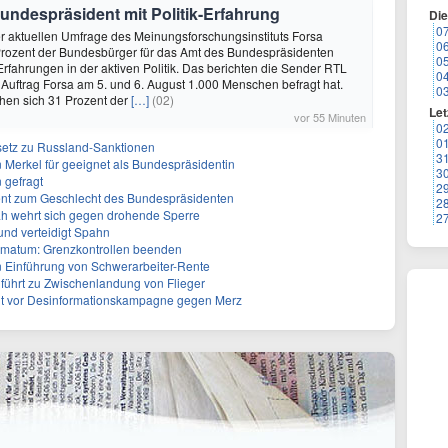
undespräsident mit Politik-Erfahrung
Di
0
ner aktuellen Umfrage des Meinungsforschungsinstituts Forsa
0
rozent der Bundesbürger für das Amt des Bundespräsidenten
0
Erfahrungen in der aktiven Politik. Das berichten die Sender RTL
0
n Auftrag Forsa am 5. und 6. August 1.000 Menschen befragt hat.
0
en sich 31 Prozent der
[…]
(02)
Let
vor 55 Minuten
0
0
setz zu Russland-Sanktionen
3
n Merkel für geeignet als Bundespräsidentin
3
 gefragt
2
erent zum Geschlecht des Bundespräsidenten
2
ah wehrt sich gegen drohende Sperre
2
und verteidigt Spahn
Ultimatum: Grenzkontrollen beenden
n Einführung von Schwerarbeiter-Rente
führt zu Zwischenlandung von Flieger
nt vor Desinformationskampagne gegen Merz