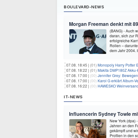
BOULEVARD-NEWS
Morgan Freeman denkt mit 89
(BANG) - Auch w
daran, sich zur 
erfolgreiche Kar
Rollen – darunter
dem Jahr 2004.
07.08. 18:45 |
(01)
Monopoly Harry Potter Ed
07.08. 18:22 |
(01)
Makita DMP180Z Akku-K
07.08. 17:00 |
(00)
Jennifer Grey: Bewegende
07.08. 17:00 |
(00)
Karol G erklärt Album-Ve
07.08. 16:22 |
(00)
HAWESKO Weinversand: 
IT-NEWS
Influencerin Sydney Towle mi
New York (dpa) -
Jahren an den Fo
gekämpft und wir 
Profilen in den 