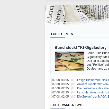
TOP-THEMEN
Bund stockt "KI-Gigafactory"-
Berlin - Die Bun
Gigafactory" um 
Das teilte das B
des "Politico" a
Deutschland zu 
07.08. 03:05 |
(00)
Latigo Biotherapeutics sichert sich
07.08. 03:05 |
(00)
Anwars Tochter tritt von
07.08. 02:35 |
(00)
Die Festnahme des ehemaligen Gouvern
07.08. 02:35 |
(00)
Irans Manöver im Hormus
07.08. 02:05 |
(00)
Die Zukunft der MAGA-B
BOULEVARD-NEWS