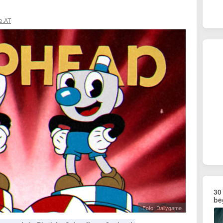
e.AT
30
be
Foto: Dailygame