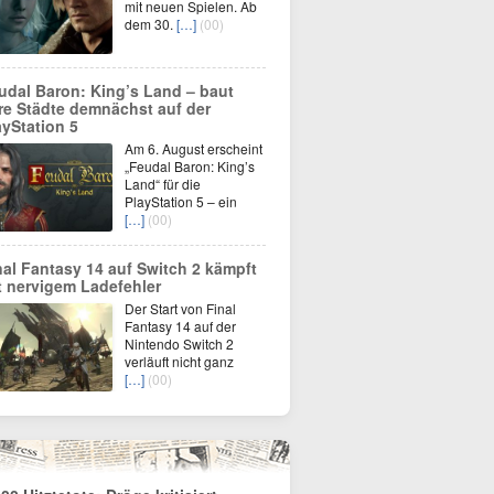
mit neuen Spielen. Ab
dem 30.
[…]
(00)
udal Baron: King’s Land – baut
re Städte demnächst auf der
ayStation 5
Am 6. August erscheint
„Feudal Baron: King’s
Land“ für die
PlayStation 5 – ein
[…]
(00)
nal Fantasy 14 auf Switch 2 kämpft
t nervigem Ladefehler
Der Start von Final
Fantasy 14 auf der
Nintendo Switch 2
verläuft nicht ganz
[…]
(00)