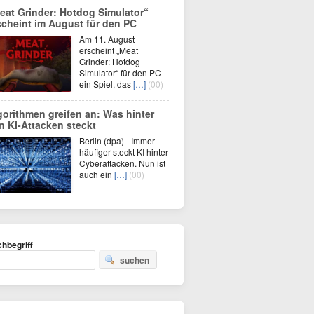
eat Grinder: Hotdog Simulator“
scheint im August für den PC
Am 11. August
erscheint „Meat
Grinder: Hotdog
Simulator“ für den PC –
ein Spiel, das
[…]
(00)
gorithmen greifen an: Was hinter
n KI-Attacken steckt
Berlin (dpa) - Immer
häufiger steckt KI hinter
Cyberattacken. Nun ist
auch ein
[…]
(00)
hbegriff
suchen