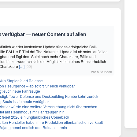
it verfügbar — neuer Content auf allen
türlich wieder kostenlose Update für das erfolgreiche Ball-
e BALL x PIT ist da! The Naturalist Update ist ab sofort auf allen
ügbar und fügt dem Spiel noch mehr Charaktere, Bälle und
ten hinzu, wodurch sich die Möglichkeiten eines Runs erheblich
 Charaktere
[…]
(00)
vor 5 Stunden
kin Stapler feiert Release
on Resurgence – ab sofort für euch verfügbar
ngt euch neue Fahrzeuge
ndigt: Tower Defense und Deckbuilding Kombo kehrt zurück
 Souls ist ab heute verfügbar
ickler würde eine weitere Verschiebung nicht überraschen
utet auf Rennmodus mit Fahrzeugen hin
 2 feiert 2026 ein unglaubliches Comeback
ßen Hersteller haben ihre Produktion offenbar schon verkauft
 Mojang nennt endlich den Releasetermin