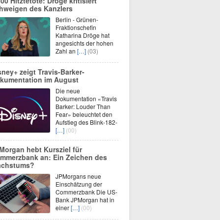
600 Hitztetote: Dröge kritisiert
hweigen des Kanzlers
Berlin - Grünen-
Fraktionschefin
Katharina Dröge hat
angesichts der hohen
Zahl an
[…]
(03)
sney+ zeigt Travis-Barker-
kumentation im August
Die neue
Dokumentation «Travis
Barker: Louder Than
Fear» beleuchtet den
Aufstieg des Blink-182-
[…]
(00)
Morgan hebt Kursziel für
mmerzbank an: Ein Zeichen des
chstums?
JPMorgans neue
Einschätzung der
Commerzbank Die US-
Bank JPMorgan hat in
einer
[…]
(00)