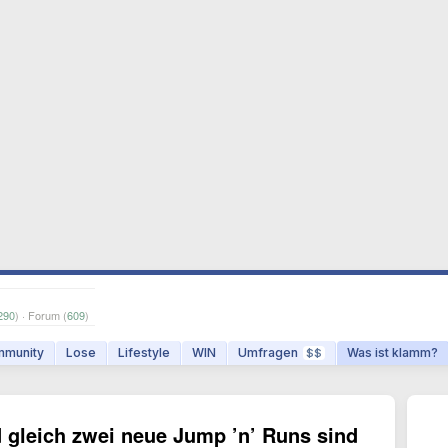
290
) · Forum (
609
)
munity
Lose
Lifestyle
WIN
Umfragen
Was ist klamm?
$$
 gleich zwei neue Jump ’n’ Runs sind