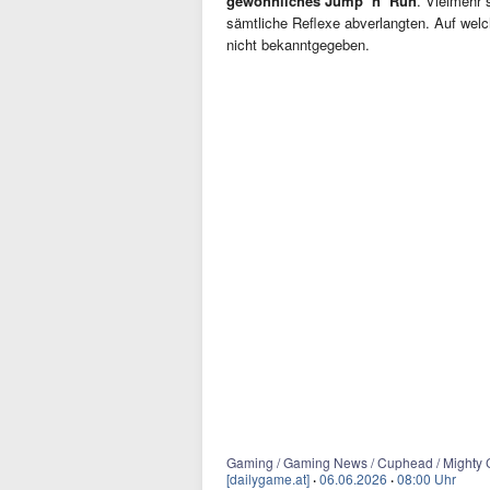
gewöhnliches Jump ‘n’ Run
. Vielmehr 
sämtliche Reflexe abverlangten. Auf wel
nicht bekanntgegeben.
Gaming / Gaming News / Cuphead / Mighty 
[dailygame.at]
·
06.06.2026
·
08:00 Uhr