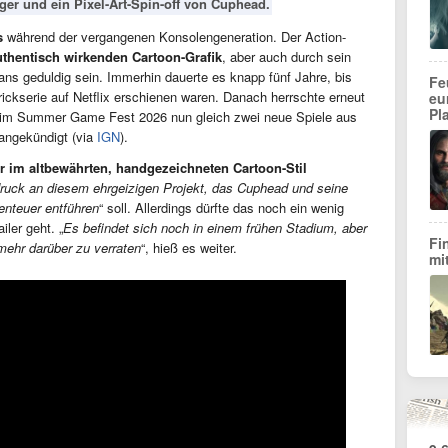
er und ein Pixel-Art-Spin-off von Cuphead.
s
während der vergangenen Konsolengeneration. Der Action-
uthentisch wirkenden Cartoon-Grafik
, aber auch durch sein
 geduldig sein. Immerhin dauerte es knapp fünf Jahre, bis
Fe
ckserie auf Netflix erschienen waren. Danach herrschte erneut
eu
Pl
eim Summer Game Fest 2026 nun gleich zwei neue Spiele aus
angekündigt (via
IGN
).
r im altbewährten, handgezeichneten Cartoon-Stil
ruck an diesem ehrgeizigen Projekt, das Cuphead und seine
enteuer entführen
“ soll. Allerdings dürfte das noch ein wenig
ler geht. „
Es befindet sich noch in einem frühen Stadium, aber
Fi
mehr darüber zu verraten
“, hieß es weiter.
mi