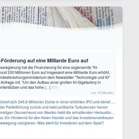
Förderung auf eine Milliarde Euro auf
desregierung hat die Finanzierung für eine sogenannte "KI-
rund 200 Millionen Euro auf insgesamt eine Milliarde Euro erhöht.
undesforschungsministerium dem Newsletter "Technologie und KI"
uf Anfrage mit. "Um den Aufbau einer großen KI-Gigafactory in
unterstützen und das hohe
[…]
(00)
vor 15 Minuten
 345,6 Millionen Dollar in einer erhöhten IPO und ebnet den Weg für nicht-opioide Schmerztherapie
 der Parteiführung zurück und hebt politische Turbulenzen hervor
eurs von Mexiko hebt die anhaltenden Herausforderungen in der Governance und im Geschäftsumfeld hervor
: Ein Hindernis für den freien Handel und das Investorenvertrauen
ewegung navigieren: Was steht für Investoren auf dem Spiel?